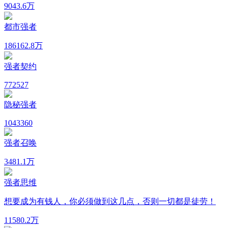
904
3.6万
都市强者
1861
62.8万
强者契约
77
2527
隐秘强者
104
3360
强者召唤
348
1.1万
强者思维
想要成为有钱人，你必须做到这几点，否则一切都是徒劳！
115
80.2万