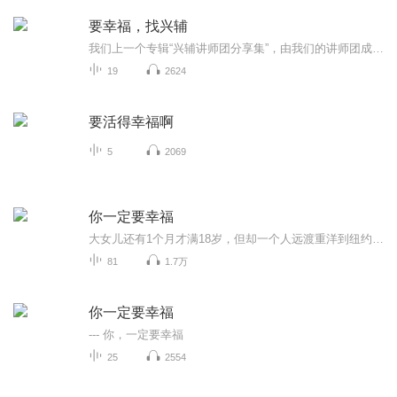
要幸福，找兴辅
我们上一个专辑“兴辅讲师团分享集”，由我们的讲师团成员分享他们的人生故事和成长经历，受到广大听众的喜爱，点击收听率过万，也收到很多温馨的回馈。现应广大听众的要求，我们开设了本专辑，分享兴辅家长学院首席导师张莉琳的著作《孩子的毛病是你教出来的》（在各地书店和各大网站有售），及讲师们自己的感悟和体验，从另外一个角度继续支持广大家长的学习成长。欢迎收听和转发。如果您有任何与幸福有关的困惑，欢迎与工作人员联系。要幸福，找兴辅！联系电话：（广州）020-89562423；13660345684（深圳）0755-22951178；18928461477
19
2624
要活得幸福啊
5
2069
你一定要幸福
大女儿还有1个月才满18岁，但却一个人远渡重洋到纽约大学去读书。在离别前，我录制了席慕容的《写给幸福》给女儿并创立此专辑。以前少不更事的时候，读过这篇散文，现在为人父，与女儿道别时，再读此文，真是百感交集。但千言万语只汇集为一句话：女儿，你...
81
1.7万
你一定要幸福
--- 你，一定要幸福
25
2554