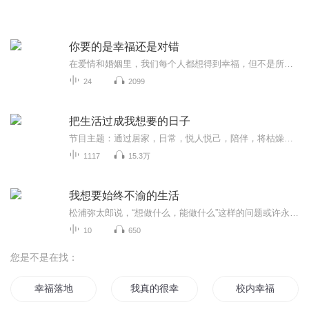
你要的是幸福还是对错
在爱情和婚姻里，我们每个人都想得到幸福，但不是所有人都懂得如何经营。本书作者，著名婚姻治疗师金韵蓉老师，将结合自己的阅历和大量婚姻治疗的真实案例，为大家讲解婚姻的经营秘诀，带我们打开幸福婚姻的大门。好的婚姻，其实与对错无关。
24
2099
把生活过成我想要的日子
节目主题：通过居家，日常，悦人悦己，陪伴，将枯燥的生活情趣化，将无聊的日常鲜活化，将生活过成你想要的样子主播介绍:适合人群:你将收获:
1117
15.3万
我想要始终不渝的生活
松浦弥太郎说，“想做什么，能做什么”这样的问题或许永运没有答案，但只要认真去做，生活就会变得有趣。
10
650
您是不是在找：
幸福落地
我真的很幸福
校内幸福