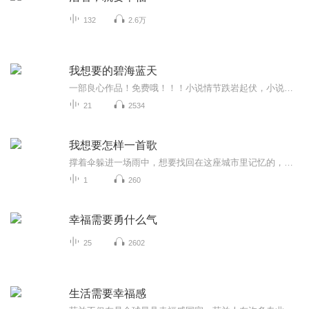
132
2.6万
我想要的碧海蓝天
一部良心作品！免费哦！！！小说情节跌岩起伏，小说角色活灵活现，紧扣事件脉搏，高品质音频！！绝对震撼您的心灵。欢迎您的关注和订阅。。如果喜欢请给作品点赞，点赞，点赞，点赞啊！更希望您将喜欢的节目分享给小伙伴一起来享受！！所有专辑免费，免费，免费！重要的事情说三遍！说三遍！说三遍！说三遍！请做个优雅的动作，，小手点击分享出去吧！小手点击分享出去吧！小手点击分享出去吧！小手点击分享出去吧！小手点击分享出去吧！
21
2534
我想要怎样一首歌
撑着伞躲进一场雨中，想要找回在这座城市里记忆的，关于你关于我扔掉了伞闯进一场雨。 能否换你来说说离开后的旅行，正在何处停留有没有这样一首歌...
1
260
幸福需要勇什么气
25
2602
生活需要幸福感