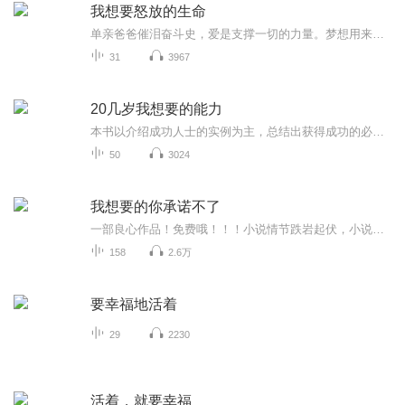
我想要怒放的生命
单亲爸爸催泪奋斗史，爱是支撑一切的力量。梦想用来实现，人生需要逆袭，致我们活得人模狗样的青春。当妻子挣得比你多，回家比你晚；当主管被挖走，老板主动给你升职却不加薪；当往日同学用金钱和美色考验你，许你一个大项目；当你在上市公司的梦想中一路杀伐，剑走偏锋；当儿子在深夜电话中给你念小老鼠上灯台的故事；你是否还能想做那朵在荒原上怒放的玫瑰……
31
3967
20几岁我想要的能力
本书以介绍成功人士的实例为主，总结出获得成功的必备品质，为20多岁的青年们指引道路
50
3024
我想要的你承诺不了
一部良心作品！免费哦！！！小说情节跌岩起伏，小说角色活灵活现，紧扣事件脉搏，高品质音频！！绝对震撼您的心灵。欢迎您的关注和订阅。。如果喜欢请给作品点赞，点赞，点赞，点赞啊！更希望您将喜欢的节目分享给小伙伴一起来享受！！所有专辑免费，免费，免费！重要的事情说三遍！说三遍！说三遍！说三遍！请做个优雅的动作，，小手点击分享出去吧！小手点击分享出去吧！小手点击分享出去吧！小手点击分享出去吧！小手点击分享出去吧！
158
2.6万
要幸福地活着
29
2230
活着，就要幸福