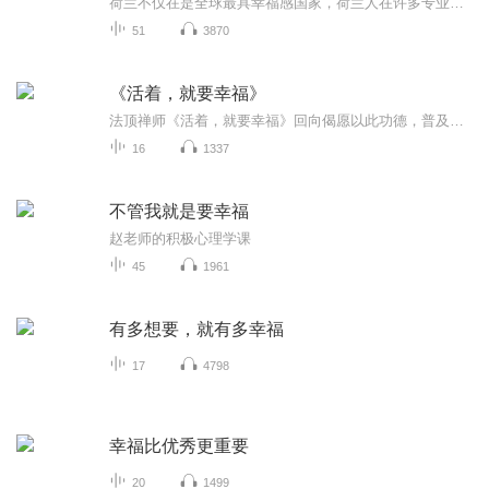
荷兰不仅在是全球最具幸福感国家，荷兰人在许多专业领域中在世界排名的竞争力均遥遥领先其他大国。到底肖后的原因为何？听完这本书之后我明白了，高生产力与高竞争力，并非纯粹靠上班时数换来的！我认为，这与荷兰开放与勇于挑战的生活哲学，以及工作环境息息相关。希望听完本书后的你，能更加了解这群极具个性、有所坚持的低地居民，从荷兰人的生活、工作与沟通方式，找到能让自己更快乐生活的钥匙，开启更有动力的人生。
51
3870
《活着，就要幸福》
法顶禅师《活着，就要幸福》回向偈愿以此功德，普及于一切；我等与众生，皆共成佛道。
16
1337
不管我就是要幸福
赵老师的积极心理学课
45
1961
有多想要，就有多幸福
17
4798
幸福比优秀更重要
20
1499