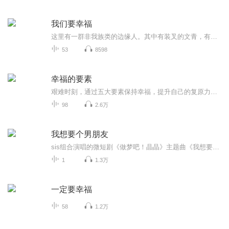
我们要幸福
这里有一群非我族类的边缘人。其中有装叉的文青，有苦叉的愤青，...
53
8598
幸福的要素
艰难时刻，通过五大要素保持幸福，提升自己的复原力和反脆弱性。
98
2.6万
我想要个男朋友
sis组合演唱的微短剧《做梦吧！晶晶》主题曲《我想要个男朋友》正式上线，歌曲由Boomfisher作词、陈少卿作曲，知名制作团队TNK倾力定制完成。微短剧《做梦吧！晶晶》由金靖主演，讲述了一位都市女生的恋爱奇遇，通过拆盲盒并入睡做梦的方式，与不同类型的虚拟男友进行限定恋爱、满足浪漫心愿的故事。当鬼马“晶晶”与大叔男友、吃货男友、醋王男友、鉴茶男友等风格类型各不相同的男友们相遇，一路火花带闪电，呈现出20段精彩纷呈、爆笑有梗的恋爱故事。主题曲《我想要个男朋友...
1
1.3万
一定要幸福
58
1.2万