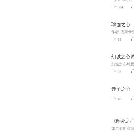
604
瑜伽之心
53
幻城之心
95
赤子之心
48
《離死之