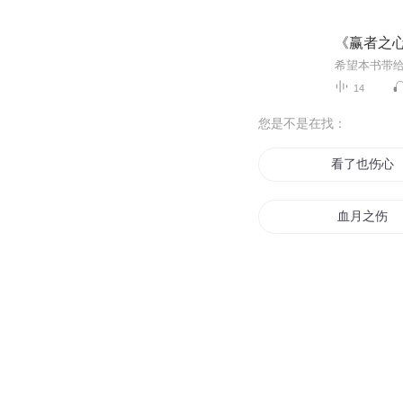
《赢者之
希望本书带
14
您是不是在找：
看了也伤心
血月之伤
爱你伤人伤
传说之伤城
伤城无名