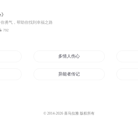
心》
给你勇气，帮助你找到幸福之路
792
多情人伤心剑
异能者传记之伤城
己
青春无伤
穿越文里的女主伤不起
© 2014-
2026
喜马拉雅 版权所有
爱情不是伤