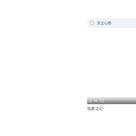
天之心伤
64.5万
虫群之心