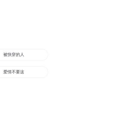
被快穿的人你伤不起
爱情不要这么伤
夏至伤东之恋
爱已成风无伤
一生伤城