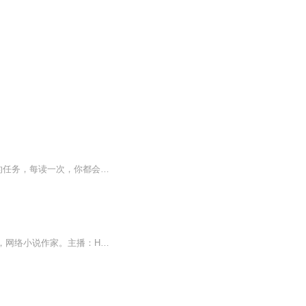
“现代瑜伽之父”克瑞斯那玛查亚其子德斯卡查尔传承经典之作。阅读《瑜伽之心》是一辈子的任务，每读一次，你都会获得一次新的体悟。这是第一本将一套活生生的呼吸艺术的步骤及系统阐述清楚的瑜伽实践书籍，完整传承了古老瑜伽的精髓与《瑜伽经》的经典要义。
【内容简介】“我睁开眼睛的一瞬间，整个世界都变了！”【作者/主播简介】作者：七分惆怅，网络小说作家。主播：Hi_戒烟【购买须知】1、本作品为付费有声书，前146集为免费试听，购买成功后，即可收听，可下载重复收听。2、版权归原作者所有，严禁翻录成任...