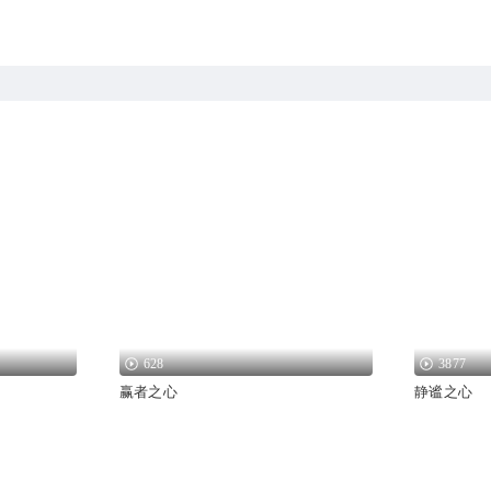
628
3877
赢者之心
静谧之心