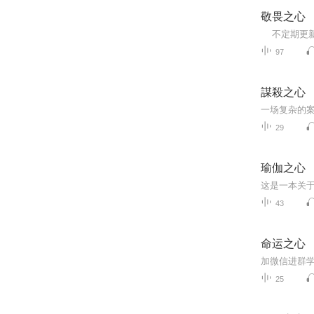
敬畏之心
97
謀殺之心
29
瑜伽之心
43
命运之心
加微信进群学
25