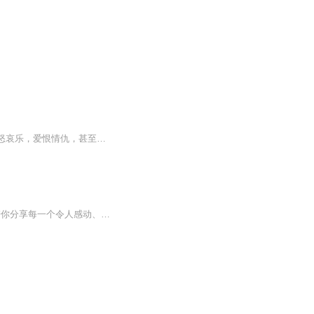
节目主题:魔都男女，市井小人物，房产暴发户，土著“白骨精”，异地漂泊者，围绕房子的喜怒哀乐，爱恨情仇，甚至生离死别…主播是谁:花声将适合谁听:男女老幼主播的话:边看边读，精彩与您分享。一口塑料散装“沪普”，斗胆演绎百样人生…博您一笑罢了
hi，不同的城市相同的你。今天过得好吗？ 在曼曼的世界里，没有烦恼，没有悲伤。 曼曼陪你分享每一个令人感动、幸福、快乐的瞬间。 期待您的聆听。