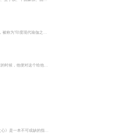
作者 德斯卡查尔（印度）译者 陈丽舟 朱怡康克瑞斯那玛查亚是现代最伟大的瑜伽大师之一，被称为“印度现代瑜伽之父”。本书作者德斯卡查尔为克瑞斯那玛查亚的四大门徒之一，也是他的亲生之子。本书是首本将一套活生生的呼吸艺术的步骤及系统阐述清楚的瑜伽...
幻城之心城樱空释心里只住了一个人。 他暗恋了十二年的人。卡索。 从五岁来到这个家的时候，他便对这个给他安全感的哥哥一见钟情，从此无法自拔。 我所能想到的未来，是我变得足够强大。护你一生安康。 此文为幻城现代架空同人...
如果有断章或下架情况，请移步订阅号“就是吉喜”中完整收听在穿越生死的旅途上，《離死之心》是一本不可或缺的指南。竹慶本樂仁波切在此書中以中陰的角度切入教導，展演出在世時所需要的精神修持，可以說，穿越與超越死亡的「秘密」，端賴於如何度過自己的人生。仁波切以清楚、親切的方式完整探討了六個中陰，鉅細靡遺帶領我們做好準備，以便能從中陰的各個階段善巧地運用心要，得以將死亡轉化為獲得證悟最具威力的機會。竹慶本樂仁波切，是藏傳佛教寧瑪派與噶舉派當代最重要的學者與教育家之一，亦是一位成就者、書法家、視覺藝術家和詩人。仁波切也通曉西方文化和現代科技，他是那瀾陀菩提與正知國際傘狀組織許多網頁的主要設計師，也是《菩提》國際期刊雜誌的發行人。著有《狂野的覺醒》（2008，台灣明名文化出版)、《洞徹的智慧》（橡樹林文化將出版）等書。