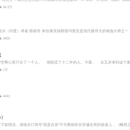
94.3万
3900
城
1万
4443
心》