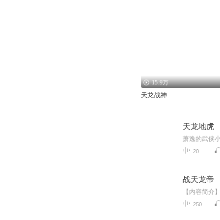
15.9万
天龙战神
天龙地虎
20
战天龙帝
250