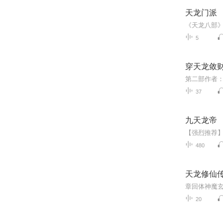
天龙门派
《天龙八部
5
穿天龙敛
第二部作者
37
九天龙帝
480
天龙修仙
章回体神魔玄
20