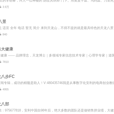
3.9万
八景
840
谈大健康
7810
八步FC
4955
龙八部