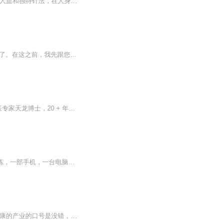
“阴时阴月”出生的李朝睿，拜入一位神秘的“阴纹冥绣师”门下。用黄皮子血、乌鸡血、乃至死人血和独特针法，在人身纹刻特定图案，向鬼神“借力”，实现改命、招财、驱邪、护身，从而走上了与鬼共舞的惊悚之路。
票价详情 暂无 适宜 全年 电话 暂无 简介 来到天龙山，不得不提的就是最具特色的天龙八景了。在这之前，我先跟您介绍一下天龙山。天龙山原名方山，海拔1370米，这里既是天龙山国家森林公园的主景区，又是山西省政府批准设立的自然保护区。山势险峻，松柏相...
天龙博士・大健康 —— 品牌理念，天龙博士｜多领域专家信息技术专家｜心理学专家｜道医专家天龙博士，20 + 年信息技术、10 + 年心理学与道医经验，主导 48 + 国内外数字化项目，大健康顾问服务万余患者，坚信健康是天龙博士是横跨信息技术、心理学、道医...
感谢您关注订阅专辑，成功的精髓是助人！V:480435746我是从事数字化安利的电商创业教练，一部手机，一台电脑，足不出户，没有开支，就能住家创业，把生意发展至全国各地，25年的安利已经迎来社交电商新安利时代，如果您也想抓住这次机遇，请联系我一起学习...
林珊老师徽信：975677818，安利中国自98年后，绝大多数的团队还是做销售拼业绩，大健康的产业的口号是没错，但运作方法都偏离了直销的本质，这个生意的核心是建立稳健的网络管道，而产品在里面流通，产生源源不断的现金流，从而收获财务的自由， 盛和系统2015创立至今，教练团队实力雄厚，是做网络构建的团队，模块化搭建财务管道，运用互联网技术和工具，不用东奔西跑，在家学习开发全国市场，已经帮助100多户伙伴做到海外旅游， 22财年目标新上2户营销总监，10户营销经...