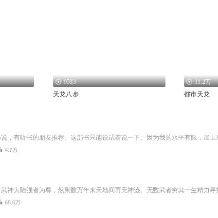
9593
11.2万
天龙八步
都市天龙
4.7万
65.6万