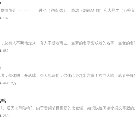
会
107
录
682
诀
4413.2万
陆鸣
239
区