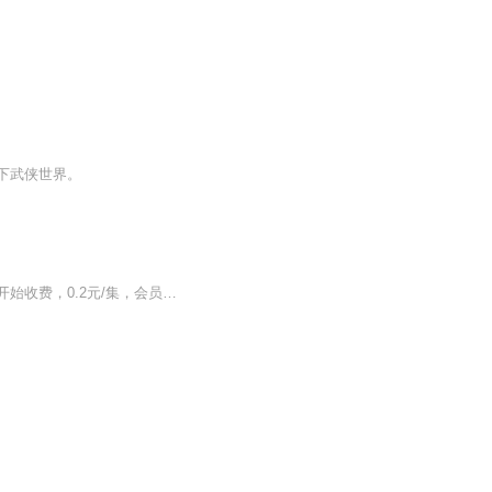
下武侠世界。
【强烈推荐】前10集为免费试听，第11集起为付费音频，新品推广期可免费试听。2023.7.1开始收费，0.2元/集，会员免费收听；日更2集，不定时爆更，多多评论订阅可加更哦~【内容介绍】天生圣骨徐长生，为爱人自挖圣骨，谁知却反遭抛弃，被打成重伤，在这生死...