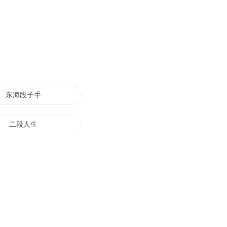
东海段子手
二段人生
那一段年华
那段美妙的爱情
十段传奇