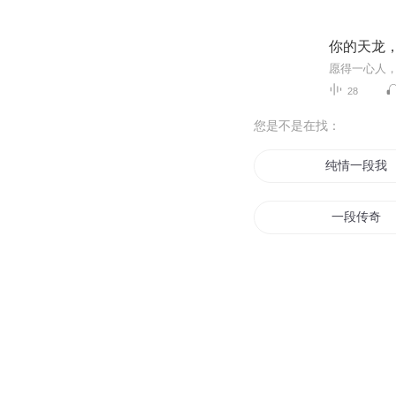
你的天龙
愿得一心人
28
您是不是在找：
纯情一段我
一段传奇
一段恋情
爱与美的时
双神小段子