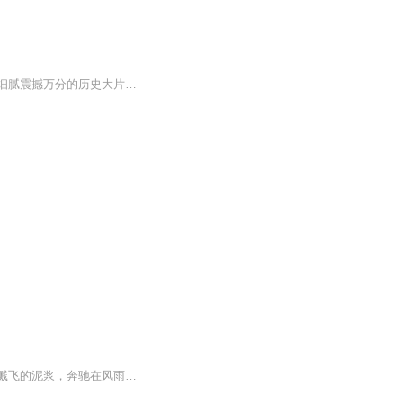
【内容简介】一场中国古代的谍中谍大战！一场明朝末年内部斗争与博弈的重演！一部真实细腻震撼万分的历史大片！一部集谋略、权斗、后宫、谍战、爱情为一体的长篇巨作！【作者简介】王大为，中国作家协会会员、中国电影家协会会员、著名编剧。著有长篇小说...
灰暗的天色，飘着蒙蒙细雨，天地间似是弥漫着一片愁云惨雾。 五匹长程健马，踏着溅飞的泥浆，奔驰在风雨中。 当先一骑马上，坐着一个十四五岁的少年，蓝绸劲装，薄底快靴，马鞍上挂着一柄宝剑。 第二骑健马上，是一位十八九岁的少女，轮廓秀丽...