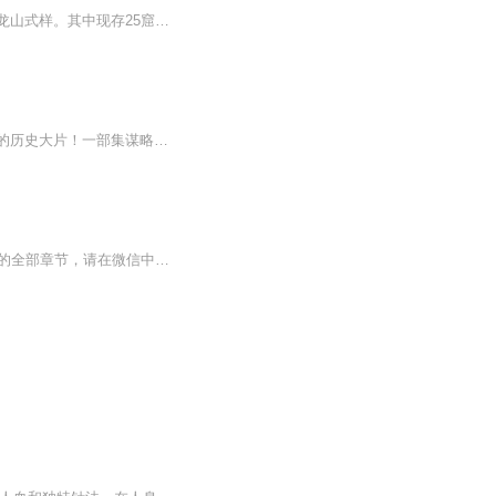
天龙山石窟，始凿于东魏，历经北齐、隋、唐开凿，其中以唐代造像最为精美，其开创了天龙山式样。其中现存25窟及500余尊造像，是中国石窟艺术的巅峰代表。其造像融合印度犍陀罗艺术与中原技法，北齐秀骨清像与唐代丰满圆润交相辉映，第9窟十一面观音像更以...
一场中国古代的谍中谍大战！一场明朝末年内部斗争与博弈的重演！一部真实细腻震撼万分的历史大片！一部集谋略、权斗、后宫、谍战、爱情为一体的长篇巨作！公元1600年。后金在努尔哈赤的统治下励精图治，问鼎中原。在此关键时刻，他们埋伏在大明的一条重要...
【收听须知】1、医武天龙叶凌天2、由于音频节目更新的比较慢，如想快速阅读小说文字版的全部章节，请在微信中搜索公/众/号【黑葡萄文学】，关注后，并在公/众/号中回复：【816】，便可快速阅读小说文字版全集。（注意：需要在公/众/号中回复才有效哦）