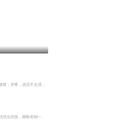
萧逸的武侠小说，有听书的朋友推荐。这部书只能说试着说一下。因为我的水平有限，加上感冒，牙疼，说话不太清楚，口水音也很重。所以还会降一下声音的质量。怕大家听的时候，老听见咽口水的声音。在剧情方面我也不太好控制，因为这部作品实际上是分前后传...
【内容简介】武神大陆强者为尊，然则数万年来天地间再无神迹。无数武者穷其一生精力寻找功法武技，期盼有朝一日荣登武神之位。斗转星移间，无数强者陨落，神位依然无人企及。杨凡家族被流放，生身父母下落不明，兄弟和青梅竹马的恋人联手背叛。生无可恋之...