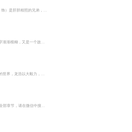
轰天龙虎会的剧情简介 · · · · · · 钟池（谷峰 饰）、烧鸡（刘德华 饰）和大烂才（万梓良 饰）是肝胆相照的兄弟，三人在阿姆斯特丹唐人街里打拼，最终成为了盘踞在此地的最大势力。一次偶然中，歌星燕虹（刘嘉玲 饰）遭到了黑道的伏击，性命危在...
这梦里的江湖，总有人不断地走来，有人不断地离去。当新的名字变成老的名字，当老的名字渐渐模糊，又是一个故事的结束和另一个故事的开始。在不断的相遇和错开中，终于明白：身边的人只能陪着自己走过或近或远的一程，而不能伴自己一生；陪伴一生的是自己...
作品简介：武者，炼体魄，开武脉，夺天地造化，强化己身超出六道！玄世大陆，武者争锋的世界，龙浩以大毅力，在众多杀机之下，步步崛起登临巅峰！虎落平阳，遭族人唾弃，龙浩看透世态炎凉，以大毅力，在众多杀机之下，步步崛起登临巅峰作者：风吹焰，网络...
【收听须知】1、逆天龙尊陆鸣2、由于音频节目更新的比较慢，如想快速阅读小说文字版的全部章节，请在微信中搜索公/众/号【毛毛虫文学】，关注后，并在公/众/号中回复：【1081】，便可快速阅读小说文字版全集。（注意：需要在公/众/号中回复才有效哦）