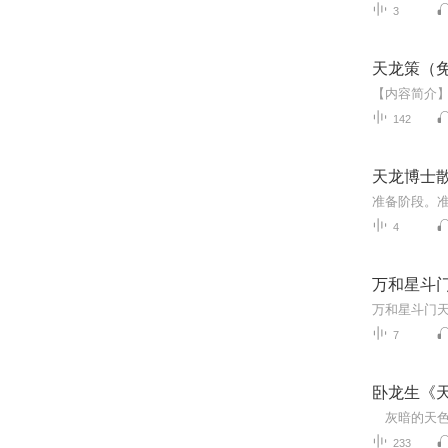
3
天龙策（
142
天龙博士
准备阶段。
4
万和星斗
万和星斗门
7
卧龙生《天
233