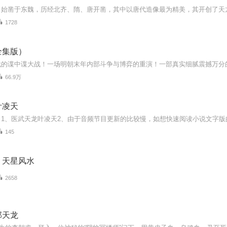
1728
全集版）
66.9万
叶凌天
145
】天星风水
2658
部天龙