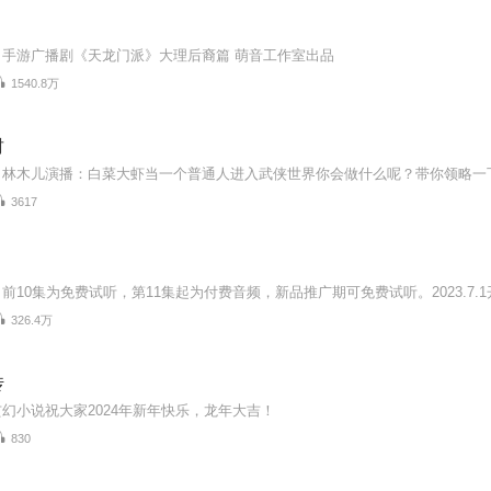
》手游广播剧《天龙门派》大理后裔篇 萌音工作室出品
1540.8万
财
：林木儿演播：白菜大虾当一个普通人进入武侠世界你会做什么呢？带你领略一
3617
326.4万
传
幻小说祝大家2024年新年快乐，龙年大吉！
830