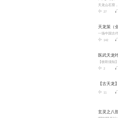
27
天龙策（
142
医武天龙
2
【古天龙
11
玄灵之八