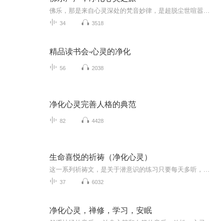
佛乐，那是来自心灵深处的梵音妙律，是超脱尘世喧嚣的天籁之响。 它似悠悠清风，拂去心灵的尘埃；又似潺潺溪流，润泽灵魂的干涸。其旋律或悠扬舒缓，如祥云飘荡，引领人们进入宁静祥和的禅境；或庄严肃穆，仿佛是宇宙间最宏大的宣告，令人心生敬畏与虔诚...
34
3518
精品读书会-心灵的净化
56
2038
净化心灵完善人格的典范
82
4428
生命喜悦的祈祷（净化心灵）
这一系列祈祷文，是关于潜意识的练习只要每天多听，多念（刚开始每天1个小时）你的心会开始变柔软心灵的力量开始启动再过一段时间你的世界开始变得与众不同可以帮助自己觉察和内省可以帮助改变自己的心可以唤醒自己的力量可以链接我们内在的爱可以唤醒大我的平安喜悦，爱和感谢每次祈祷就是在累积光和爱的正能量
37
6032
净化心灵，禅修，学习，安眠