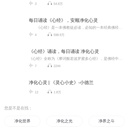
3
54.8万
每日诵读《心经》，安顺净化心灵
《心经》是一本佛教徒必读，必知的一本经典佛经。全称《摩诃般若波罗蜜多心经》，梵文paramitahrdayasutra。略称《般若心经》或《心经》。全经只有一卷，260字。属于《大品般若经》中600卷中的一节，是佛经中字数最少的一部经典著作，因其字数最少、含...
4
598.9万
《心经》诵读，每日诵读 净化心灵
《心经》全称为《摩诃般若波罗蜜多心经》，是佛经中字数最少的经典著作，仅有260个字。“摩诃般若波罗蜜多心经”这几个字的意思是，过无上智慧 ，找到通往涅槃的道路。它将内容庞大的《般若经》浓缩，成为表现“般若皆空”精神的简洁经典，其中“色即是空...
7
2244
净化心灵 | 《灵心小史》-小德兰
12
1.8万
您是不是在找：
净化世界
净化之光
净界之斗