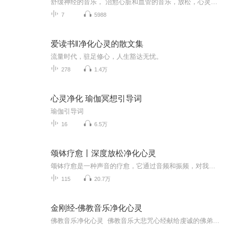
舒缓神经的音乐， 治愈心脏和血管的音乐，放松，心灵的音乐轻柔的音乐，镇静神经，愉悦心灵——治愈心脏和血管的音乐
7
5988
爱读书‖净化心灵的散文集
流量时代，驻足修心，人生豁达无忧。
278
1.4万
心灵净化 瑜伽冥想引导词
瑜伽引导词
16
6.5万
颂钵疗愈丨深度放松净化心灵
颂钵疗愈是一种声音的疗愈，它通过音频和振频，对我们的身体和心灵起到疗愈的作用。 最明显的效果就是对失眠抑郁症的缓解。当你敲击研磨，瑜伽课堂上的学员们几乎当场就可以睡着觉。而后，当他们被轻柔的唤醒，内心会非常的平静，喜悦，祥和；对生活充...
115
20.7万
金刚经-佛教音乐净化心灵
佛教音乐净化心灵 佛教音乐大悲咒心经献给虔诚的佛弟子 修行者听佛歌大悲咒消灾吉祥 观世音菩萨无上菩提心大悲咒济世渡人