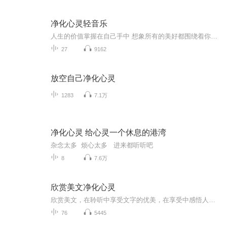
净化心灵轻音乐
人生的价值掌握在自己手中 想象所有的美好都围绕着你，每当你思考自己的愿望时，有易放松自己的身体，放松、放松、在放松，对所有人而言，变化是有易的。世间万物皆是能量。
27
9162
放空自己净化心灵
1283
7.1万
净化心灵 给心灵一个休息的港湾
杂念太多 烦心太多 进来都听听吧
8
7.6万
欣赏美文净化心灵
欣赏美文，在聆听中享受文字的优美，在享受中感悟人生哲理，语言朴素却富有诗情画意，道理浅显却寓意深刻，来吧，朋友，让我们一起欣赏美文吧。
76
5445