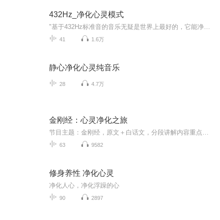
432Hz_净化心灵模式
"基于432Hz标准音的音乐无疑是世界上最好的，它能净化心灵、修复DNA、增强查克拉。效果拔群。音乐，我只听432Hz。”——阿尔伯特·爱因斯坦“432Hz在数学上与宇宙的模式保持一致，432 Hz以宇宙的黄金分割PHI振动，与光、时间、空间、物质,与生物、重力、磁力、DNA代码、意识的特性一致。当我们的原子和DNA开始以螺旋上升模式产生自然和谐共振，我们连接自然的感觉将被放大。432数字也反映在太阳,地球,月亮的比例中，也在岁差中，在埃及的大金字塔，巨石阵，印度冥...
41
1.6万
静心净化心灵纯音乐
28
4.7万
金刚经：心灵净化之旅
节目主题：金刚经，原文＋白话文，分段讲解内容重点：《金刚经》的核心概念 （先破后立）#无常→ 空性#无我→ 破我执#无相→ 破名相#无法→ 破法执#无住→ 生其心如是→ 觉知真相般若→ 对真相的认知智慧真觉→ 灵性的觉醒《金刚经》的核心概念主要包括以...
63
9582
修身养性 净化心灵
净化人心，净化浮躁的心
90
2897