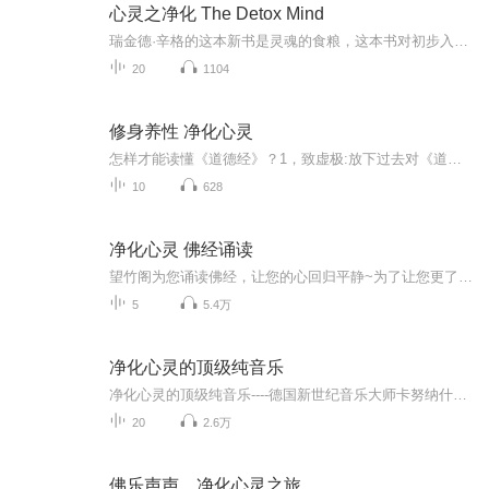
心灵之净化 The Detox Mind
瑞金德·辛格的这本新书是灵魂的食粮，这本书对初步入门以及有些经验的人来说，是鼓舞人心且信息丰富的源泉。阅读这本书，重新致力于实践我的内在修习让我感到振奋。——Steven Halpern 教育家、艺术家和音乐家这本杰出的指南反映了瑞金德·辛格在神圣之爱...
20
1104
修身养性 净化心灵
怎样才能读懂《道德经》？1，致虚极:放下过去对《道德经》的观念、知见、成见。放下自我的 习性推理、思维模式2，守静笃:用祥和宁静、清净的心灵来阋读。不要用自我意识去论断33，要与大自然相结合,学习读大自然的无字天书。学习以大自然为师
10
628
净化心灵 佛经诵读
望竹阁为您诵读佛经，让您的心回归平静~为了让您更了解《金刚经》，特增设《金刚经说什么》节目，欢迎收听~
5
5.4万
净化心灵的顶级纯音乐
净化心灵的顶级纯音乐----德国新世纪音乐大师卡努纳什（Karunesh)作品 卡努纳什在做音乐的时候他想表达的东西已经远远不止音乐这么简单。这些音乐的表达已经升华到生命的高度，因为他反映的不是现实的东西，似乎和佛学以及生命的轮回这些东西有着千丝万缕...
20
2.6万
佛乐声声，净化心灵之旅