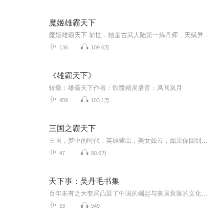
魔姬雄霸天下
魔姬雄霸天下 前世，她是古武大陆第一炼丹师，天赋异禀， 惊才绝艳的药门宗主，无数人为求得她一颗丹药愿意倾尽所有。 岂料在炼制神阶丹药时引来了九重天雷， 她用尽力量却无法抵御住最后一劫，在天雷之下灰飞烟灭。 再次苏醒，她穿越到了古武大陆一千年之后， 成为了人人口中的废物大小姐，不但无法修炼，甚至被庶妹凌迟致死！ “我林若影在此立誓，今日所受之辱，他日必将千倍奉还！” 峰回路转，当废柴涅槃重生，竟然让她遇到了妖孽，是巧合？ 还是冥冥之中早已注定？ 既然上天眷顾，重活一世，她必定要重掌乾坤，肆意而活，踏上通天之路！
136
109.6万
《雄霸天下》
转载：雄霸天下作者：骷髅精灵播音：风间岚月 内容简介：一个酷爱格斗游戏的宅男穿了，满怀希望，来到了兽族统治的世界。 武力至上，有木有？ 美女很杀，有木有？...
409
103.1万
三国之霸天下
三国，梦中的时代，英雄辈出，美女如云，如果你回到三国时代，你会如何？是振翅高飞，还是携美归隐？
47
90.6万
天下事：吴丹毛书集
百年未有之大变局凸显了中国的崛起与美国衰落的文化差异，东西方文明的矛盾冲突有可能给人类带来难以预测的灾难。西方仍旧示范过度消费资源的发展方式，推崇普世价值与美国优先的霸权主义。原有的国际秩序已经不能适应全球化的发展进程。天人合一、天下主...
33
949