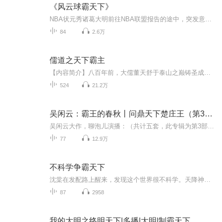
《风云球霸天下》
NBA状元秀诸葛大明前往NBA联盟报告的途中，突发意外离奇失踪。中国一个小镇，18岁的西门滚衮和NBA新秀斯塔德迈尔因为同时拥有篮球异能空间守护晶片，而被篮球异能空间守护者派遣穿越时空前去寻找失踪的诸葛大明，由此引发一段从2002年穿越到1938年战火纷飞...
84
2.6万
儒道之天下霸主
【内容简介】八百年前，大儒董天舒于泰山之巅铸圣成功，开启了八百年的儒家天下。如今，蛮夷入侵，山河破碎，元魔皇暗藏杀机，异界修罗虎视眈眈。为了救妹妹穿越重生的宁江，要怎样在儒道崩溃后的天下大乱中，步步称霸，拯救华夏？儒道的背后，隐藏着什么...
524
21.2万
吴闲云：霸王的春秋丨问鼎天下楚庄王（第3部）
吴闲云大作，聊泡儿演播：（共计五套，此专辑为第3部：楚庄王）————————————————【20字以上优质五星好评，送喜马拉雅月卡会员1张】敬请期待：《一匡天下齐恒公》（第一季）点击蓝字收听《流浪君王晋文公》（第二季）点击蓝字收听《横空出...
77
12.9万
不科学争霸天下
沈棠在发配路上醒来，发现这个世界很不科学。天降神石，百国相争。文凝文心，出口成真。武聚武胆，劈山断海。她以为的小白脸，一句“横枪跃马”，下一秒甲胄附身，长枪在手，一人成军，千军万马能杀个七进七出！她眼里的痨病鬼，口念“星罗棋布”，苍天如...
87
2958
我的大明之终明天下|多播|大明|制霸天下