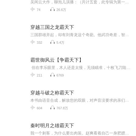
吴闲云大作，聊泡儿演播：（共计五套，此专辑为第一套：齐桓公）————————————————【20字以上优质五星好评，送喜马拉雅月卡会员1张】敬请期待：《流浪君王晋文公》（第二季）点击蓝字收听《问鼎天下楚庄王》（第三季）点击蓝字收听《横空出...
74
26.6万
穿越三国之龙霸天下
三国群雄并起，却有刘青龙这个奇葩。他武功奇差，智力一般，却料敌先机决胜千里之外，只因他来自21世纪！降刘备，他冒充中山靖王之后招兵买马；灭袁绍，他实力大张与曹孙三分天下；收韶蝉，他逆转红颜悲剧命运！作者：北帝演播：晨光
332
5.4万
霸世御风云【争霸天下】
但在李乐眼里，木人还是太慢，无须瞄准，十枚飞刀陆续出手，全部击中要害。 “恭喜玩家完成试练任务，获得评价S级，奖励经验值900点。” 900点经验值落下，李乐再次升级，达到3级80%左右。获得智力+2，敏捷+1，力量+1，技能点1的升级奖励。 ...
211
6769
穿越斗破之称霸天下
本书由语音合成，解放您的双眼，对声音没要求的亲们欢迎收听，因为是语音合成，所以更新会比较快，每天有几十张，一本书完本欢迎大家推荐新书。求好书，没播过的书。 -------------------------------------------------------------------------------------------------------------- 一不小心穿越到斗破苍穹这个以武为尊的世界，一不小心看到了来头超级大的萧熏儿的隐私，惨遭敌视，主角萧炎好像也有无敌光环，这让人怎么活啊！还好有宇宙交易系统，可以把所有没用的东西都变成有用的，这个可以有，看哥怎么把斗破苍穹搅得天翻地覆！......
604
767.8万
秦时明月之雄霸天下
我一个刺客，为什么要出肉装。赵爽看着自己一身肥膘，无语凝咽。