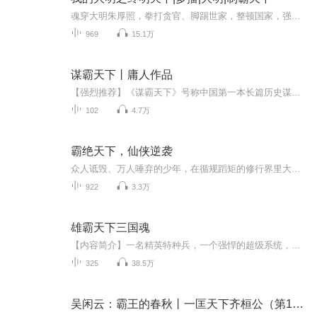
魂穿大明朱厚照，拳打贪官、脚踢世家，整顿国家，强军富民，最终一统天下，实现“世界只有一个中国”
969
15.1万
谋霸天下丨庸人作品
【强烈推荐】《谋霸天下》号称中国第一本长篇历史谋略小说！穷天下之谋，集天下之兵，尽天下之业！谋天，谋地，谋人！【内容介绍】以我国历史上的秦国所掀起的统一战争为背景，展现了由秦国典客付丞王敖率领的一支具有特殊技能和才华的间谍队伍，为实现统一大计而潜入齐、楚、燕等六国展开间谍战，为秦国统一做出突出贡献的故事。【主播/作者简介】庸人,原名刘军，北京籍作家，中国作家协会会员，被读者、媒体、作家、评论家队伍里的拥趸誉为“七〇后文字高手”。主播：贾志广
102
4.7万
霸绝天下，仙侠逆袭
众人诋毁、万人唾弃的少年，在循规蹈矩的修行界里大行土匪之道，逆袭而上，称霸天下。
922
3.3万
雄霸天下三国魂
【内容简介】一名精英特种兵，一个强悍的超级系统，一个云集了比历史上的三国更多人才的三国世界。当这名精英特种兵面对着诸多千古帝王的时候，是否有能够完成争霸天下的夙愿……【作者/主播简介】作者：虚无万古1，网络小说作家。主播：栩栩如声工作室【...
325
38.5万
吴闲云：霸王的春秋丨一匡天下齐桓公（第1部）