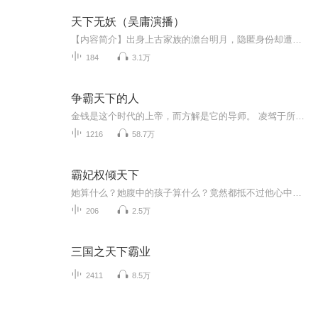
天下无妖（吴庸演播）
【内容简介】出身上古家族的澹台明月，隐匿身份却遭追杀，能否一路成长蜕变为大妖？东方玄门妖族与西方天使血族的碰撞，结果又会如何？人界修士与大妖的联合，能否撼动九州结界，成功飞升？蛮荒时期的王权之争究竟又是怎么回事？洪荒一梦醒，归来天地荒，...
184
3.1万
争霸天下的人
金钱是这个时代的上帝，而方解是它的导师。 凌驾于所有欲望之上的，是实力。 本书作者：知白，大家要是喜欢的话可以去支持下他 金钱是这个时代的上帝，而方解是它的导师。 凌驾于所有欲望之上的，是实力。 金钱是这个时代的上帝，而方解是它的导师。 凌驾于所有欲望之上的，是实力。 金钱是这个时代的上帝，而方解是它的导师。 凌驾于所有欲望之上的，是实力。 金钱是这个时代的上帝，而方解是它的导师。 凌驾于所有欲望之上的，是实力。 金钱是这个时代的上帝，而方解是它的导师。 凌驾于所有欲望之上的，是实力。
1216
58.7万
霸妃权倾天下
她算什么？她腹中的孩子算什么？竟然都抵不过他心中那个她！四年的痴等、多日的恩爱，换来的，只是这样一场决斗！她决绝转身，几步便走到崖边的老梅树下。
206
2.5万
三国之天下霸业
2411
8.5万