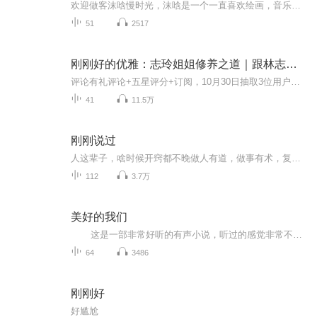
欢迎做客沫唅慢时光，沫唅是一个一直喜欢绘画，音乐和并坚持爬格子的人，聆听沫唅与您分享生活感悟，与那些有着同样最求财富自由，并始终努力用自己的方式舞动生命中的每一天，愿成为一个内心有力量，脑中有想法的人并与您一同学习进步。
51
2517
刚刚好的优雅：志玲姐姐修养之道｜跟林志玲学高情商表达，修炼温柔气质｜不强求，不比较，一切都可以刚刚好｜女性成长 亲密关系
评论有礼评论+五星评分+订阅，10月30日抽取3位用户，各赠送喜马月卡1张。开奖公示：恭喜双翼之驹，Nitrolove，WK66三位用户获得喜马拉雅会员月卡一张，奖品将通过账号私信发送，请及时关注接收。感谢大家的优质评论！志玲姐姐亲自讲述保持优雅的修养之道01...
41
11.5万
刚刚说过
人这辈子，啥时候开窍都不晚做人有道，做事有术，复杂世界里，做个明白人！
112
3.7万
美好的我们
这是一部非常好听的有声小说，听过的感觉非常不错，故事扑朔迷离，情节跌宕起伏，?是以（生活、奇特、未知、幻想、架空、美好）等风格模式构成的虚幻故事。?为了提供更多优秀的有声作品，请多多宣传和推荐本书，这是一种支持与鼓励！欢迎您的意见和建议，我们将不断提升自己，给大家呢带来更多优秀的作品。请大家多多支持，好听就请小伙伴一起来吧。只就是对我们最大的支持了.有声小说的未来，是需要大家共同的努力!? 友情提示:听书是种生活的品味，在品味生活的同时，请...
64
3486
刚刚好
好尴尬