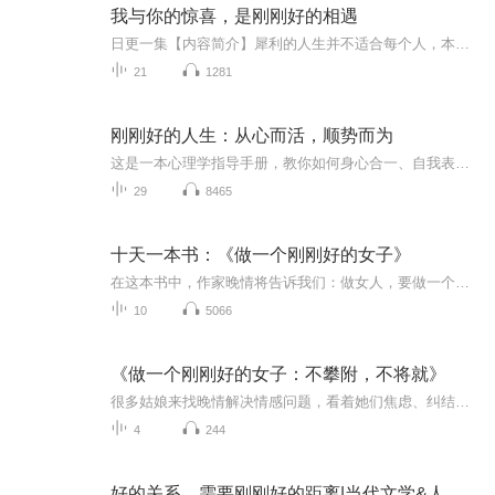
我与你的惊喜，是刚刚好的相遇
日更一集【内容简介】犀利的人生并不适合每个人，本专辑用动人的故事告诉大家一切“刚刚好就好”！对于生活，不要过分让工作绑架了生活，也不要安于现状，让思想困于狭小的境界，而错过了人生的无限可能。对于爱情，爱得别太多也别太少，可以大胆去追，但...
21
1281
刚刚好的人生：从心而活，顺势而为
这是一本心理学指导手册，教你如何身心合一、自我表达、链接他人，从而实现不较劲地学习、工作、经营人际关系；教你如何读懂他人的情绪、需求；教你如何挖掘自己的为什么你这次又没能完成项目？为什么你总是学不进去？为什么你和身边人的关系总是一塌糊涂...
29
8465
十天一本书：《做一个刚刚好的女子》
在这本书中，作家晚情将告诉我们：做女人，要做一个刚刚好的女子，比幸运的人普通，比普通的人幸运。你不用攀附他人的枝干，也绝不将就低矮的灌木丛，你的一切，都刚刚好。这本书畅销百万册，带给无数姑娘启迪，并助力她们开启全新的人生活法。这本书究竟为什么有这么强大的魔力呢？请跟我一起来听。。。。。。
10
5066
《做一个刚刚好的女子：不攀附，不将就》
很多姑娘来找晚情解决情感问题，看着她们焦虑、纠结、担忧的样子，她希望能用自己的文字带她们走出困境，找回自己，以自己喜欢的方式过一生。亲爱的姑娘，愿我们的成长，不是来自伤害。
4
244
好的关系，需要刚刚好的距离|当代文学&人际交往