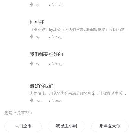
21
1775
刚刚好
《刚刚好》by甜蛋（强大包容攻x脆弱敏感受）受因为渣攻的阴影一直不敢坦率地面对外人，在画展上偶遇的攻却强势地进入了他的生活。帮他惩戒渣攻，包容他的一切，宠溺他爱护他……
37
2.2万
我们都要好好的
22
3.8万
最好的我们
为你而读。用我的声音来满足你的耳朵，让你在梦中感受我的声音代给你的享受、感慨、追忆……
226
8828
您是不是在找：
末日金刚
我是王小刚
那年夏天你刚好来