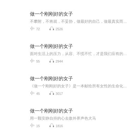
做一个刚刚好的女子
不攀附，不将就，不妥协，做最好的自己，做最真实而珍贵的自己，就是最幸福的女人。
72
2526
做一个刚刚好的女子
面对生活上的压力，从容、不慌不忙，才是我们应有的态度
55
2944
做一个刚刚好的女子
《做一个刚刚好的女子》是一本献给所有女性的生命化妆书。在本书中，女性能看到自己的影子，也可以找到帮助自己提升魅力指数与挖掘成功资本的良方。女人的一生，就是与各种角色共舞的一生，而不管角色如何变换，女人想要活出精彩，就必须要保持自己独特的...
45
3017
做一个刚刚好的女子
用一颗安静自持的心去敌外界声色犬马
15
1816