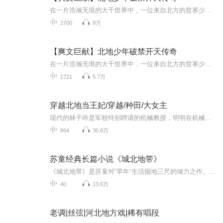
在一片浩瀚无垠的大千世界中，一位来自北方的贫寒少年林逸，以他非凡的才智与勇气，书写了撼动山河、驱除邪祟、摘星揽月、断流毁城的壮丽传奇，直至开辟新天的非凡史诗。他的成长之路，如同一幅波澜壮阔的仙侠画卷，既展现了仙侠世界的瑰丽与残酷，又深刻...
2700
9万
【爽文巨献】北地少年破禁开天传奇
在一片浩瀚无垠的大千世界中，一位来自北方的贫寒少年林逸，以他非凡的才智与勇气，书写了撼动山河、驱除邪祟、摘星揽月、断流毁城的壮丽传奇，直至开辟新天的非凡史诗。他的成长之路，如同一幅波澜壮阔的仙侠画卷，既展现了仙侠世界的瑰丽与残酷，又深刻...
1721
5.7万
穿越北地当王妃/穿越/种田/大女主
现代的林子吟是军校特别聘请的机械教授，明明在机械上可以有大作为的人物，却因为家庭的缘故，只能将机械研究和教学当作副业，一门心思地扑在农庄和餐饮上。可即使她如此低调行事，还是难以平息姐姐的怒火，一次愤怒的撞车彻底将她送到了古代。明明她的人...
864
30.8万
苏童经典长篇小说《城北地带》
《城北地带》是苏童对“早年”生活掘地三尺的倾力之作。“城东蛮，城西恶，城南杀人又放火，城北是个烂屎坑。”在这个被称为烂屎坑的70年代某个江南小城的一隅，老一辈人的恩恩怨怨还在演绎，刚刚进入青春期的少男少女们已经在浮躁不安地证明自己的社会存...
40
13.6万
老调|丝弦|河北地方戏|稀有唱段