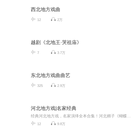
西北地方戏曲
12
2万
越剧《北地王·哭祖庙》
7
3.7万
东北地方戏曲曲艺
325
2.9万
河北地方戏|名家经典
经典河北地方戏，名家演绎全本合集！河北梆子《蝴蝶杯》导演:王家乙该剧于1957年被长春电影制片厂摄制。剧中男、女主角双方定情之物是蝴蝶杯。蝴蝶杯非常奇特，斟酒入杯，蝴蝶起舞；将酒倒去，蝴蝶消失。主演:李桂云、王晓云、刘桂云、刘玉秋丝弦剧《空印...
12
9.8万