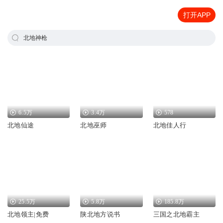
打开APP
北地神枪
6.5万
3.4万
578
北地仙途
北地巫师
北地佳人行
25.5万
5.8万
185.8万
北地领主|免费
陕北地方说书
三国之北地霸主