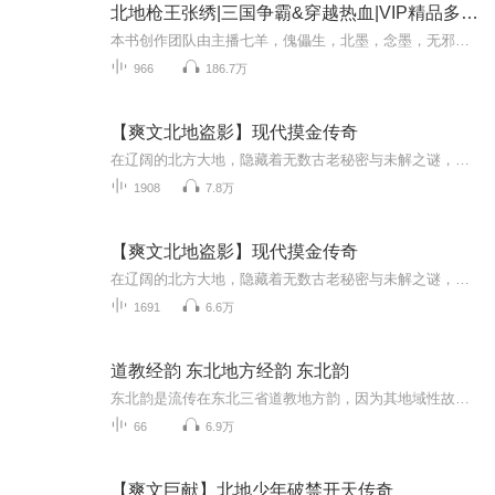
北地枪王张绣|三国争霸&穿越热血|VIP精品多人剧
本书创作团队由主播七羊，傀儡生，北墨，念墨，无邪后期团队制作晴天，画本听雨，审听统筹洋葱。倾情奉献。希望诸位听友喜欢。【内容简介】全书主要讲述二十一世纪男主穿越，成为人称北地枪王的张绣他在历史上曾经于宛城大败曹操；他在评书中是赵云、张任...
966
186.7万
【爽文北地盗影】现代摸金传奇
在辽阔的北方大地，隐藏着无数古老秘密与未解之谜，一部扣人心弦。有声小说《北地盗影》带您走进一段传奇人生。故事始于东北一个偏远山村，主人公阿强，一个出身贫寒的穷小子，怀揣着对未知世界的好奇与渴望，踏上了不凡之路。21世纪初，命运的转折点悄然...
1908
7.8万
【爽文北地盗影】现代摸金传奇
在辽阔的北方大地，隐藏着无数古老秘密与未解之谜，一部扣人心弦。有声小说《北地盗影》带您走进一段传奇人生。故事始于东北一个偏远山村，主人公阿强，一个出身贫寒的穷小子，怀揣着对未知世界的好奇与渴望，踏上了不凡之路。21世纪初，命运的转折点悄然...
1691
6.6万
道教经韵 东北地方经韵 东北韵
东北韵是流传在东北三省道教地方韵，因为其地域性故称为东北韵。它是由二百多年前，阚氏兄弟二人所创造，阚氏兄弟在崂山韵与十方韵的基础上，吸收了东北民间音乐 奉派大鼓 东北地方戏曲 东北二人转等曲调曲牌，创立的东北韵并延用至今，东北韵做为道教音乐虽典有独立的音乐特征，但由于它产生存在发展与关东地区，因而从音乐基本节奏形态唱腔音调旋律调式到衬词衬腔及演唱，无不显现出浓郁的东北地方风格与色彩。
66
6.9万
【爽文巨献】北地少年破禁开天传奇