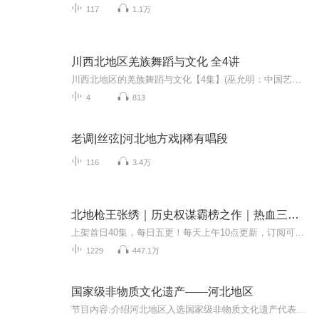
117
1.1万
川西北地区羌族舞蹈与文化 全4讲
川西北地区的羌族舞蹈与文化【4集】(巫允明：中国艺术研究院)
4
813
老调|丝弦|河北地方戏|稀有唱段
116
3.4万
北地枪王张绣｜历史权谋霸榜之作｜热血三国｜曹操｜多人有声剧
上架首日40集，每日五更！每天上午10点更新，订阅可以看到每日更新哦！【新书福利活动】 活动一：专辑满星好评，并附30字以上评论，2023年7月15日，每人6.6元红包（备注：一定要显示收听超过90%字样） 活动二：播放量每增加10万，加更3集活动三：每个月投...
1229
447.1万
国家级非物质文化遗产——河北地区
节目内容:介绍河北地区入选国家级非物质文化遗产代表项目目录主播介绍:电台小哥，一个来自河北的仔，让更多人了解河北的方方面面，风土人情。适合人群:学生，青少年，宝妈宝爸，历史文化爱好者你将收获:深入了解非物质文化遗产知识，尤其是河北地区的非遗...