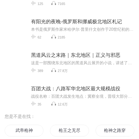
125
7165
有阳光的夜晚-俄罗斯和挪威极北地区札记
本书是俄罗斯作家米哈伊尔·普里什文创作于20世纪初的游记散文集，基于其1907年第二次北方旅行经历写成。该书由石国雄翻译。作品以穿越北欧至挪威及极北地区的旅程为主线，记录了原始森林、极地海洋与土著部落的独特风貌，通过动植物生态描写与文明社会对...
62
2185
黑道风云之末路｜东北地区｜正义与邪恶
这是一部围绕东北地区的黑道风云展开的小说，讲述了正义与罪恶之间的碰撞，末路中寻找人生逆转的故事。
389
27.8万
百团大战：八路军华北地区最大规模战役
战役名称：百团大战发生地点：冀察全境，晋绥大部分领域，热南地区发生时间：1940年8月20日至12月15日参战方：国民革命军第八路军结果：八路军出击敌后交通线，给日军华北方面军以有力打击参战方兵力八路军：105个团，约400000人日军：2个师团，8个联队，1...
35
12.6万
您是不是在找：
武帝枪神
枪王之无尽战斗
枪神之路穿越