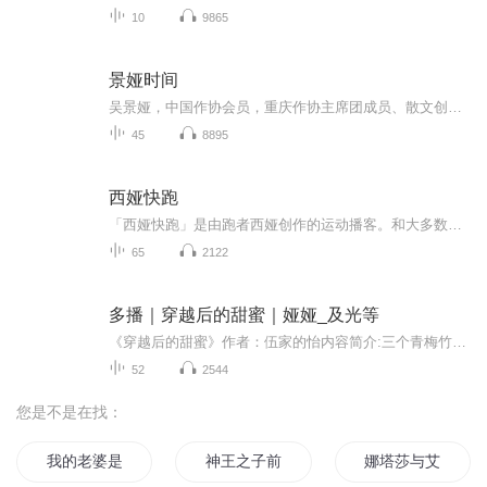
10
9865
景娅时间
吴景娅，中国作协会员，重庆作协主席团成员、散文创委会主任，重庆散文学会副主席。重庆日报集团高级编辑。曾任新女报传媒集团副总编兼《健康人报》总编，资深媒体人。已出版《镜中》、《与谁共赴结局》、《美人铺天盖地》、《温柔的西部》等作品。曾获重庆首届散文奖，重庆文学艺术奖优秀奖(散文类)，第一届、第二届中国西部散文奖，第四届中国冰心散文奖。
45
8895
西娅快跑
「西娅快跑」是由跑者西娅创作的运动播客。和大多数人一样，西娅因为减肥开始接触跑步，为了解压坚持跑步。偶然跑了第一个15公里后，她种下了跑半马的种子。2024年，她加入了当地跑团，开始了长达5个月的夏训。期间，她不仅掌握了跑马的基本技能，也开启了...
65
2122
多播｜穿越后的甜蜜｜娅娅_及光等
《穿越后的甜蜜》作者：伍家的怡内容简介:三个青梅竹马的少年叶北商、欧阳元凌和秦天佑，从小一起成长，两个男人同时喜欢着一个女人。由于一次误操作了回光机，他们穿越到了一个奇异的年代......甜蜜懵懂的爱情之外，他们还发现了武林帮派之间的明争暗斗，...
52
2544
您是不是在找：
我的老婆是卡莎
神王之子前传阿希娅
娜塔莎与艾琳的穿