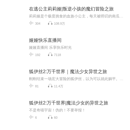
在逃公主莉莉娅|叛逆小孩的魔幻冒险之旅
莉莉娅是个极度挑食的血族小公主，每天被唠叨的南瓜管家碎碎念。莉莉娅觉得自己在不逃出去就要疯掉了！于是她策划了逃跑计划，经过几次失败她终于顺利逃走了！来到了神秘的怪物学院，你以为她终于可以自由了吗？梦想很美好，但生活可是很骨感的！一起来看...
304
108.9万
娅娅快乐直播间
娅娅直播间 乐享快乐时光
192
7118
狐伊丝2:万千世界｜魔法少女异世之旅
刚刚结束一场宏大冒险的狐伊丝，以为可以就此躺平。没想到一朝异象降临，录取通知书漫天飞舞；并不存在的深瞳中学使城市陷入恐慌，无数居民因此消失。就连去打探消息的狼怀安也迟迟未归。孤伊丝只是出门吃个炸鸡，可恶的异象也在捣乱！魔法少女只好亲自出...
81
11.4万
狐伊丝2:万千世界|魔法少女的异世之旅
不是奇喵宇宙！伪的！不要举报！
6
60