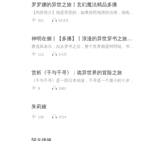
罗罗娜的异世之旅丨玄幻魔法精品多播
【内容简介】他是罪恶的，如果按照地球的法律，他电脑里的毛片已经足够他终身监禁了。也许就是因为这份平凡的罪恶，让他被从天而降的烟灰缸草草的结束了生命。他也是幸运的，本该魂归大地的他却在另一个世界的一个妇人的腹中获得了replay的机会。但同时，...
921
93.8万
神明在侧丨【多播】丨浪漫的异世穿书之旅丨西幻丨异世穿书丨吸血情缘
萧浅风表示，自从穿书之后，整个世界都是呵呵哒。书中结局崩坏，导致他意外穿书，成了那个专门为男女主制造爱情波澜，帮他们携手恩爱到结局的脑残任务者，外加一个甩不掉的开挂“神明”——神殁。拿着如此烂的一手牌，他无语望天，这不科学！随着剧情发展...
113
3.4万
赏析《千与千寻》：诡异世界的冒险之旅
《千与千寻》是一部日本动漫，千寻是一个瘦小的十岁小女孩。《千与千寻》的故事从她的身上开始展开。千寻跟着父母从这个城市搬迁到另一个城市，途中所发生的一段奇妙旅程。
8
2481
朱莉娅
139
4724
阿卡捷娅