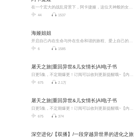
在一个宏大的战乱背景下，阿卡捷娅，这位天神般的女战士，以无畏的姿态降临，带着七条巨龙与敌人交锋。她的传奇故事历经千年传颂，如今却渐渐被人遗忘。年轻的流浪者阿祖拉，虽生活独立，却因与三位姐妹的深厚羁绊而心系她们的安危。某日，一位神秘老者的...
44
1537
海娅姐姐
开启自己内在生命与外在生命和谐的旅程、爱上自己的开始，是你愿意花时间来开始了解自己，做到允许自己选择喜欢的一切，接纳自己呈现的一切，欣赏自己当下的状态，赞美自己一切的付出！你不再牺牲和救赎他人，你清晰自己的定义，有自己的结界，不再入侵他...
6
1585
屠天之旅|重回异世&儿女情长|AI电子书
日更5集，不定期爆更！订阅可以收到更新提醒哦~【内容简介】： 谁道战天途中儿女情长痴痴恋，不可造就，但看好色猪脚左拥右抱，天道耐他何…… 地球只是伏羲大神的内世界，伏羲在异界战天道败，带其唯一亲人女娲遁入内世界，躲在洪荒乱流之中，为彻底屏蔽...
675
2.1万
屠天之旅|重回异世&儿女情长|AI电子书
日更5集，不定期爆更！订阅可以收到更新提醒哦~【内容简介】： 谁道战天途中儿女情长痴痴恋，不可造就，但看好色猪脚左拥右抱，天道耐他何…… 地球只是伏羲大神的内世界，伏羲在异界战天道败，带其唯一亲人女娲遁入内世界，躲在洪荒乱流之中，为彻底屏蔽...
675
374
深空进化/【双播】/一段穿越异世界的进化之旅