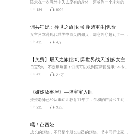
陈景在一次意外中失去原有的身体，穿越到一个未知的星球，拥有了一个全新的、非人类的身体。这个星球有着独特的生态系统和智慧生命，而陈景则在这个环境中不断探索、战斗和进化。适应新身体的过程中，发现自己具备了皮肤呼吸、生物雷达等特殊能力，并且能...
184
9094
佣兵狂妃：异世之旅|女强|穿越重生|免费
女主角本是现代世界中顶尖的佣兵，却意外穿越到了一个陌生的古代世界。在这个世界里，她被迫成为了一个庶女，并且遭受了诸多欺负。然而，她凭借自己在现代积累的丰富经验和强大的实力，逐渐展现出非凡的智慧和勇气。谁知女主角遇到了战神王爷，他竟然亲自...
411
4万
【免费】屠天之旅|玄幻|异世界战天道|多女主
日更5集，不定期爆更！订阅可以收到更新提醒哦~本专辑为单播模式，播放页菜单选项可以切换音色，快来试试吧AI主播良心又迷人，订阅追更不迷路！【内容简介】谁道战天途中儿女情长痴痴恋，不可造就，但看好色猪脚左拥右抱，天道耐他何…… 地球只是伏羲大神...
671
2.4万
《娅娅故事屋》—陪宝宝入睡
娅娅老师已经从事幼儿教育11年了，亲和的声音和生动的演绎陪伴了无数宝宝安然入睡。在故事中，不仅有趣，新奇，还会让宝宝们从他们的视角和理解方向明白很多小小的道理，相信这些每天入睡前小小的故事，会让我们的宝宝更加健康快乐的成长。那么，就让娅娅老师，带宝宝们一起进入童话故事的世界吧。睡前故事好处：1、它能促进儿童学习语言文字，故事线索本身就把许多语言现象串联起来，能帮助儿童逐步掌握较为复杂和多样的语言知识和技能。2、儿童故事本身对儿童的人格塑造起着示范和启蒙的作用。3、儿童故事开阔...
221
3.2万
嘿！芭西娅
成长的烦恼，不只是小朋友自己的烦恼。书中同样让家长学习如何与孩子共同成长，了解如何帮助孩子度过烦恼并健康快乐的成长。