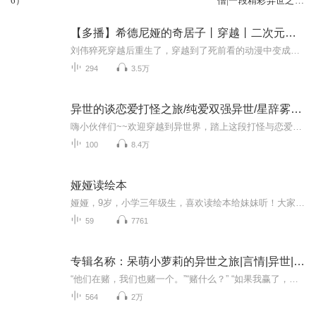
6）
僧|一段精彩异世之
旅|多人有声剧
【多播】希德尼娅的奇居子丨穿越丨二次元丨金手指丨一场异世界之旅
刘伟猝死穿越后重生了，穿越到了死前看的动漫中变成了奇居子。本还沉浸在震惊中的刘伟，却看到了自己的女神星白这真是一场浪漫的邂逅，但星白似乎在遇到什么危险........希德尼娅的战争促使两人不得不四处逃窜。王八星球，遇到大BOSS，被强行留下与之作伴...
294
3.5万
异世的谈恋爱打怪之旅/纯爱双强异世/星辞雾封华王礼礼
嗨小伙伴们~~欢迎穿越到异世界，踏上这段打怪与恋爱的征程！！新的篇章~要开始啦~~感谢大家支持神灾~第二部，7月19号之后，，就在这里更新啦~~如果还没听过第一部的小伙伴~请接受我的指路吧~~神灾我和老攻打怪日常/纯爱校园异世/星辞雾封华王礼礼-喜马拉雅...
100
8.4万
娅娅读绘本
娅娅，9岁，小学三年级生，喜欢读绘本给妹妹听！大家喜欢的话，欢迎“订阅”和“赞助”哦！
59
7761
专辑名称：呆萌小萝莉的异世之旅|言情|异世|玄幻|多播
“他们在赌，我们也赌一个。”“赌什么？” “如果我赢了，你就是我的，以后你都要跟在我的身边，我让你做什么，你就做什么。” “那如果你输了呢？” “如果我输了，我就是你的，以后我都跟在你的身边，你让我做什么，我就做什么。” “漫漫，我不仅要在...
564
2万