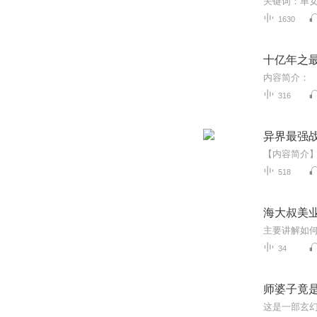
1630
十亿年之
316
异界最强
518
海大叔美业
主要讲解如
34
师婆子竟
这是一部玄