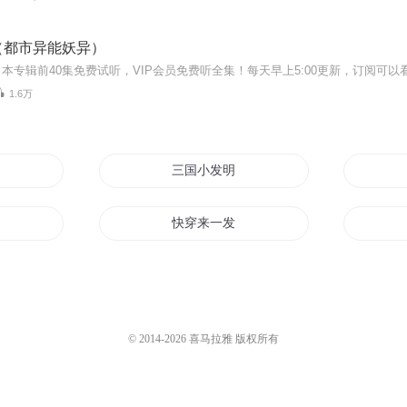
（都市异能妖异）
1.6万
记
三国小发明家系统
事儿
快穿来一发
发光
发明家在异界
白发魔后
© 2014-
2026
喜马拉雅 版权所有
光的少年
三年来发生的事