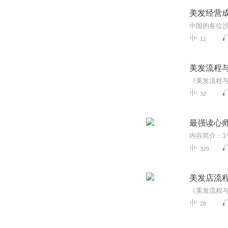
美发经营
11
美发流程
32
最强读心
329
美发店流
28