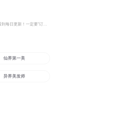
【强烈推荐】本专辑前40集免费试听，VIP会员免费听全集！每天早上5:00更新，订阅可以看到每日更新！一定要“订阅”才能第一时间收到通知哦！【内容简介】胡飞觉得生活给予他的磨砺已经能让他在面对任何事情上都淡定从容。捡到这个世界上最后一个妖怪后，胡...
仙界第一美发师
异界美发师
我发的啥
异世发明家
我也想要发光