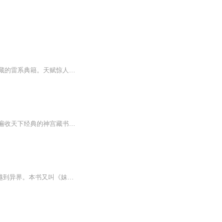
魔法学院中，少年呼延卫在测试中展露异象，雷光在他指尖流转，引得院长亲自为其寻来珍藏的雷系典籍。天赋惊人，修炼速度远超常人，却也引来暗流涌动。他渴望成为真正的魔法导师，却不知自己早已被卷入更大的漩涡。当神秘力量开始觊觎他的天赋，一场关于成...
【内容简介】燕赵歌第一次穿越，穿到了武道文明繁盛至极的异世界，一头撞进包罗万象，遍收天下经典的神宫藏书楼里，但随后便是一场天地大劫，连神宫也破灭了。接下来居然第二次穿越，灵魂来到了同一个世界，不知多少年后的时代。人们发掘承载破灭之后残存...
日更5集，不定期爆更！订阅可以收到更新提醒哦~ 【内容简介】 一次意外，男主和妹妹穿越到异界。本书又叫《妹妹去哪了》、《我是救世主》、《超级帅哥历险记》《师傅，我悟了，我又悟了，我真的悟了！》等等。且看穿越的我怎样在异界搅动风云，争霸天...