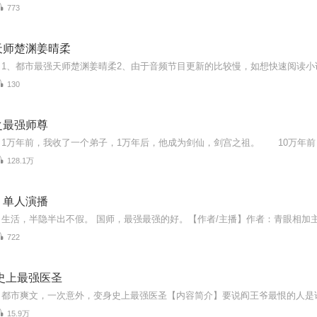
773
天师楚渊姜晴柔
130
之最强师尊
128.1万
｜单人演播
722
史上最强医圣
15.9万