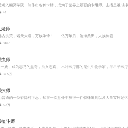
44
入殓师
3167
强虫师
37.5万
强技师
5.3万
强植斗师