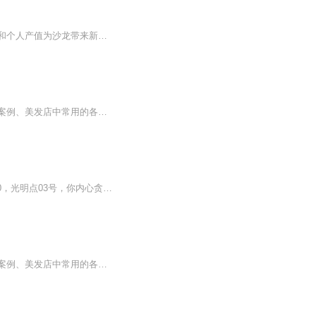
中国的各位沙龙经营者及沙龙员工们，希望大家能以本书为契机，学会思考和利用全员经营和个人产值为沙龙带来新的生机。希望大家不只止步于理论，而是以实际行动进行实践。最后，希望在您困惑的时候、烦恼的时候、需要灵感的时候，本书能够帮助到您。、高桥正将（日本MINX）
《美发流程与制胜细节》以流程为框架，细节为精髓，通过美发店在经营管理中各种成败的案例、美发店中常用的各种流程范例，以及在执行流程过程中需要注意的198个细节，让美发人认识了美发店运营所必备的各项技术服务流程及其制定、改进与有效执行的方法，从而让门店实现发展，走向规范。...
内容简介：1号，你内心龌龊点30，猥琐点60，未知点10，光明点0。2号，你内心阴暗点100，光明点03号，你内心贪心点50，野蛮点50，光明点04号，5号......光明点竟然都是零，请问，这个星域是要覆灭了吗！一个来自失去记忆人的吐槽，谁来告诉他，为么他拥有可...
《美发流程与制胜细节》以流程为框架，细节为精髓，通过美发店在经营管理中各种成败的案例、美发店中常用的各种流程范例，以及在执行流程过程中需要注意的198个细节，让美发人认识了美发店运营所必备的各项技术服务流程及其制定、改进与有效执行的方法，从...