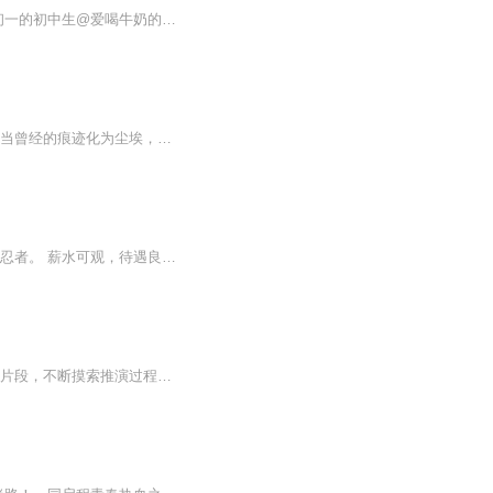
节目主题:萧元考入幽冥学院，制作出各种卡牌，成为了世界上最强的卡组师。主播是谁:由初一的初中生@爱喝牛奶的小胡@独自录制。主播的话:主播单独录制不容易，求点赞！
内容简介 远古洪荒，诸天大道，万族争锋！ 亿万年后，沧海桑田，人族称霸…… 当曾经的痕迹化为尘埃，唯有无数不愿散去的幽魂游荡世间。 天道衰微之下，人族繁盛的背后，却已是暗流涌动。 千默，一位应运而生的年轻入殓师…… 人族的奋...
重生火影油女一族，成为志乃的堂哥，油女志真。 木叶医疗部的昆虫生物学家，半吊子医疗忍者。 薪水可观，待遇良好，不用出任务，小日子过得很舒坦。 然而，他是个弱鸡。 这不行啊，熟知剧情的油女志真很清楚过几年这世界生存压力有多大。 即战力太挫肯定是...
少年白石本为普通的一位砂隐村下忍，却在一次意外中获得一件特殊道具以及大量零碎记忆片段，不断摸索推演过程中，成功将异世界初始技能高速移动，转化为第一个属于自己的忍术，从此少年白石开启一场砂隐村的最强技师之路。