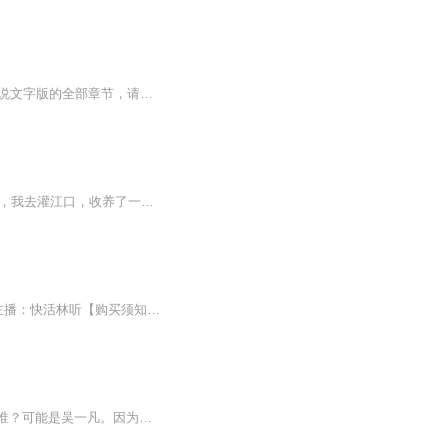
【收听须知】1、都市最强天师楚渊姜晴柔2、由于音频节目更新的比较慢，如想快速阅读小说文字版的全部章节，请在微信中搜索公/众/号【黑葡萄文学】，关注后，并在公/众/号中回复：【596】，便可快速阅读小说文字版全集。（注意：需要在公/众/号中回复才有效...
内容简介： 1万年前，我收了一个弟子，1万年后，他成为剑仙，剑宫之祖。 10万年前，我去灌江口，收养了一个小女儿，她叫杨婵，她的哥哥叫杨戬。 他们都称呼我为师尊……作者简介：暴走一族 ，飞卢小说网A级签约作者，代表作《都市之神级科学家》、《洪荒神话之最强宗门》，《玄幻之最强师尊》等演播者：子兮
【内容简介】生活，半隐半出不假。 国师，最强最强的好。【作者/主播】作者：青眼相加主播：快活林听【购买须知】1、本作品为付费有声书，前108集为免费试听，购买成功后，即可收听，可下载重复收听。2、版权归原作者所有，严禁翻录成任何形式，严禁在任何...
【强烈推荐】都市爽文，一次意外，变身史上最强医圣【内容简介】要说阎王爷最恨的人是谁？可能是吴一凡。因为吴一凡总是从阎王爷手里把人抢走，他又偏偏拿吴一凡一点办法也没有，无奈。站在医学界最巅峰的位置，吴一凡总是感到特别的孤独。 在强者面前，他...