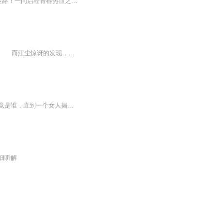
关键词：单女主、爽文、热血欢乐、杀伐果断每天上午10点准时更新5集，点击订阅精彩不迷路！一同启程青春热血之路！...本专辑不以盈利为目的，素菜来源于网络，仅用于有声爱好者交流使用！如涉及侵权，请及时联系下架
内容简介： 华夏古汉语文字研究博士江尘，突然发现自己一觉醒来，来到十亿年以后。 而江尘惊讶的发现，这个世界已经变成了大宇宙时代，不仅仅只有一个星球，而是有无数星球，人口更是如同恒沙一般，有古老的修真，也有强大的古武，以及恐怖的科技！ 然而在这个世界，最强的则是‘神文师’，最珍贵的则是文字！ 文字刻印在兵器上，威力增幅十倍百倍！...
【内容简介】迷途之狼篇：在强者为尊的牧者之城，每个人都认识杜兰德，却没人知道他究竟是谁，直到一个女人揭去他的薄纱，世界由此走向动荡。我是杜兰德，一名迷失在异界、却从未放弃回家的战斗法师，但我不是迷途的羔羊，我是迷途的狼。矮人战争篇：我带...
细听解