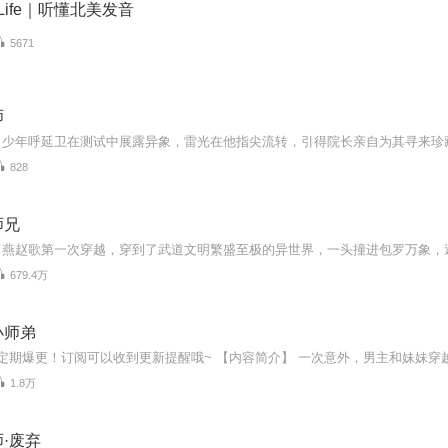
n Life｜听懂北美发音
5671
师
828
师兄
679.4万
小师弟
1.8万
·废弃