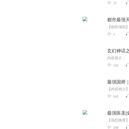
17
都市最强
2
玄幻神话
119
最强国师
542
最强医圣|
348