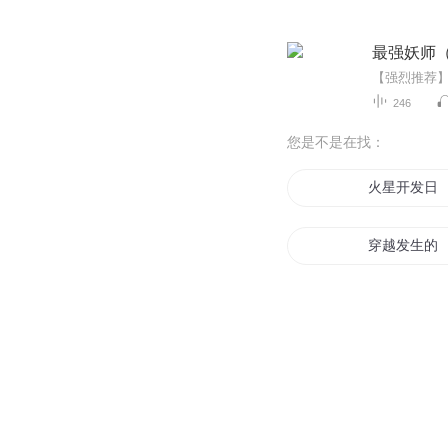
最强妖师
246
您是不是在找：
火星开发日
穿越发生的
我的男神会
白发圣君
再见吧会发