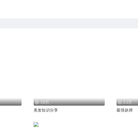
3.8万
3.2万
美发知识分享
最强妖师