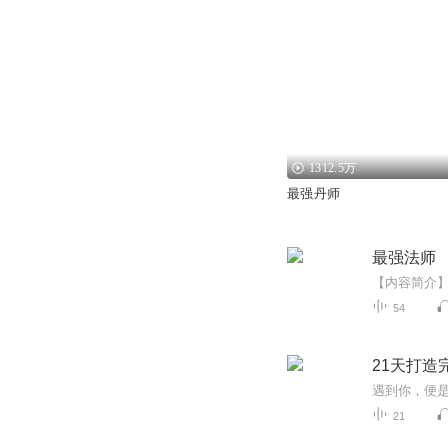
1312.5万
最强丹师
最强法师
54
21天打造
遇到你，便
21