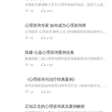
本课程主要讲解了关于心理学的相关知识，涉及个人成长、亲密关系、亲子教育、社交与职场等，了解了这些会让我们在面对这些问题时选择更好的处理方式同时也可以在他人需要帮助时给予中肯的建议，就让我们一起来听听吧~
38
1644
心理咨询专家 如何成为心理咨询师
心理疏导 心理咨询 解析人生 排忧解惑想咨询或者对心理学感兴趣想成为咨询师的朋友请您搜索添加张霞老师微信号：15076646404或者shouxixinlizixun(首席心理咨询的全拼),更多心理学知识欢迎您关注微信公众号：美丽花园心理咨询一对一指导。全程保密。主...
81
1.3万
陈建-公益心理咨询案例合集
陈建国家二级心理咨询师萨提亚高级家庭治疗师国家注册心理顾问中国心理卫生协会会员上海心理学会会员培训：自2013年以来，主要参加过如下心理学培训课程：萨提亚模式家庭治疗创始人萨提亚女士弟子和合作者玛瑞亚葛茉莉博士（加拿大）的个人成长工作坊美国...
53
1.9万
《心理咨询与治疗经典案例》
本书呈现的是如何使用11种不同疗法（精神分析疗法、阿德勒疗法、存在主义疗法、来访者中心疗法、格式塔疗法、行为主义疗法、认知行为疗法、现实疗法、女权主义疗法、后现代主义疗法、婚姻与家庭系统疗法）解决同一个来访者的问题。 新版本还展现了如果来访...
14
607
正知正念的心理咨询真实案例解析