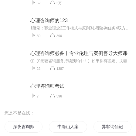
52
3万
心理咨询师的123
1附录：职业理念2工作模式与原则3心理咨询任务4双方责任 权力与义务 5咨询框架与结构6初诊接待7摄入行会谈8正确使用心理测验9一般资料整理与评估10寻找有价值资料11确定心理与行为问题关键点 12分析一般心理健康水平13健康心理咨询的范围14一般心理问题诊...
50
390
心理咨询师必备丨专业伦理与案例督导大师课
①【0元轻咨询服务持续预约中！】如果你有婆媳、夫妻、亲子等家庭问题；如果你有抑郁、暴躁、自卑等情感问题；如果你有孤立、迷茫、压力等职场问题；欢迎＋vx：xinlixue0000 免费咨询答疑，记得备注“喜马拉雅咨询”哦~②【心理咨询备考礼包限时放送！】考...
22
1387
心理咨询师考试
7
396
您是不是在找：
深夜咨询师
中隐山人案例集
异客询仙记