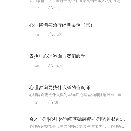
采用家排手法，通过一次个案直接找到当事人核心问题，给出解决方案
57
3.7万
心理咨询与治疗经典案例（完）
69
5.3万
青少年心理咨询与案例教学
40
3.6万
心理咨询要找什么样的咨询师
心理咨询要找什么样的咨询师 心理咨询师挑选指南：当你的灵魂需要修水管时该找谁前几天刷到个段子说"这届年轻人不敢看体检报告，却敢做心理测试"，结果测完更抑郁了。玩笑归玩笑，但确实越来越多人意识到心理也需要定期"体检"。问题来了，市面上咨询师从9...
2
36
奇才心理|心理咨询师基础课程-心理咨询技能精讲
心理咨询技能是心理咨询师必学课程 主要内容：心理咨询师咨询的常用技术 通过学习，普通大众也可以将咨询技巧运用到生活中，提高交际效率，提升生活的品质！ 现在，我们-心师网大，将打造一个完整且完善的心理咨询师培训体系---应用心理学（咨询方向）本科培养模式。 高中小班管理，本科培养方式，全面培训，让心理学小白，在学习之后，可以接简单个案，优秀毕业者可以申请入驻本平台（平台提供个案）。 课程包含四个部分（三个学习阶段+一个拓展延伸）： 第（一）阶段--心理学基础（共74学时）： （1）心理学概论15讲. （2）心理健康与心理障碍23讲. （3）社会心理学13讲. （4）人格心理学9讲. （5）发展心理学14讲. 本阶段课程目标：初识心理学，掌握理论基础。 第（二）阶段--心理学咨询师入门（共91学时）： （1）心理咨询概论13讲. （2）心理咨询伦理8讲. （3）心理评估19讲. （4）心理咨询基本技能9讲. （5）咨询方法10讲. （6）心理咨询师职业技能32讲 本阶段课程目标：初步掌握心理咨询技能和方法，结合理论，应用实践。 第（三）阶段--咨询师技能提升（共66学时）： （1）如何成为合格的心理咨询师（15讲 ） （2）心理咨询实操问诊（24讲 ） （3）心理热线接线员咨询技能（12讲 ） （4）危机干预(40讲) （5）每月 2 次督导，为期1年。 本阶段课程目标：系统学习心理咨询技术和督导的培训，更扎实的掌握咨询方法。同时，本阶段结束，可自愿申请成为本平台的接线员进行实习。 咨询师咨询技巧拓展延伸部分（共93学时）： （1）第一期精神分析读书会15本（49讲）音频 （2）第二期精神分析读书会10本（26讲）视频 （3）第三期精神分析读书会10本（28讲）视频 本阶段课程目标：更深入的学习精分各分支的核心观点、诊断方法等，融合自身学习的技术，整合出自己的一套心理咨询方法，提升专业胜任力。 全部学时完成后，可自愿申请成为本平台的200+公益热线接线员中的一员实习！真正做到理论与实践相结合！