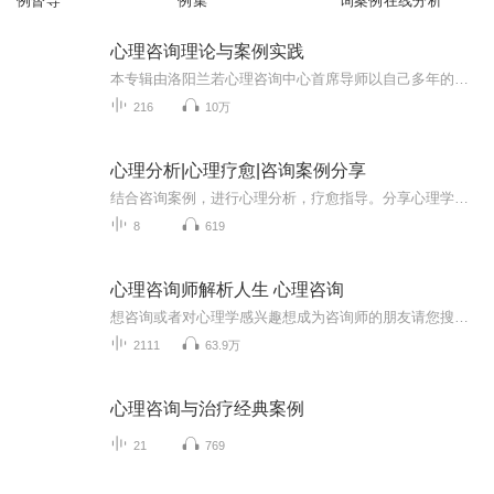
例督导
例集
询案例在线分析
心理咨询理论与案例实践
本专辑由洛阳兰若心理咨询中心首席导师以自己多年的理论和心理咨询经验为依托，系统的讲解有关咨询心理学的基础内容，并上传有大量现场咨询案例音频，让大家全面、直观的了解心理咨询、心理问题以及神经症、精神障碍等。目的是普及心理咨询知识，了解心理...
216
10万
心理分析|心理疗愈|咨询案例分享
结合咨询案例，进行心理分析，疗愈指导。分享心理学知识。
8
619
心理咨询师解析人生 心理咨询
想咨询或者对心理学感兴趣想成为咨询师的朋友请您搜索添加张霞老师微信号：15076646404或者shouxixinlizixun(首席心理咨询的全拼),更多心理学知识欢迎您关注微信公众号：美丽花园心理咨询主播: 张霞，国际心理咨询师，国家二级心理咨询师、家庭治疗师，美...
2111
63.9万
心理咨询与治疗经典案例
21
769