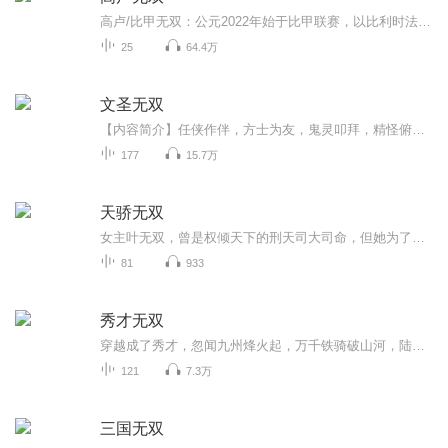
高卢/比甲无双：公元2022年始于比甲联赛，以比利时法语区瓦隆为初始基点并大幅延伸到包括比利时，法国，卢森堡，瑞士，摩纳哥等在内的整个法语高卢文化区的一档综合性节目。它不仅仅是一个播客，也不只是一个体育节目，而是一个法语区文化共同爱好者的交流...
25
64.4万
文圣无双
【内容简介】任侠作伴，方士为友，鬼灵叩拜，精怪俯首！天下知——恩师在上，文有苏昂！【作者/主播简介】作者：浪漫青蛙，网络小说作家。主播：阅益有声【购买须知】1、本作品为付费有声书，前60集为免费试听，购买成功后，即可收听，可下载重复收听。2、...
177
15.7万
天骄无双
女主叶无双，曾是权倾天下的刑天司大司命，但她为了妹妹，选择放弃权势，隐居都市。东瀛人祸乱大夏边境，同时成立黑山社，在江南之地作乱，刑天司现任司主玉罗刹，请叶无双出山，但叶无双以不想打扰妹妹安定生活为由，放弃出山。妹妹叶晓雪加入江城总督高...
81
933
秀才无双
穿越成了秀才，忽闻九州烽火起，万千铁骑破山河，陆尘笙抬眼看向蛮夷，懂得现代工业技术的他，要再延续汉族辉煌万万年...
121
7.3万
三国无双