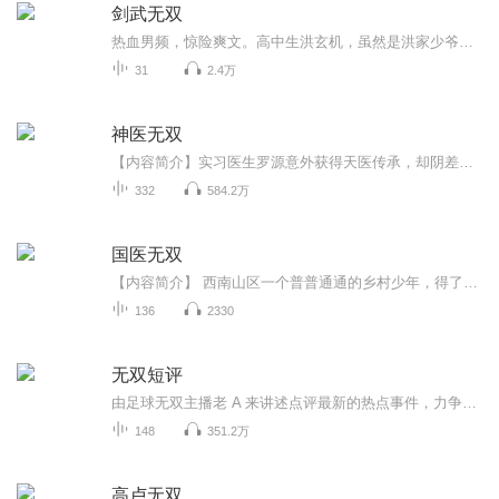
剑武无双
热血男频，惊险爽文。高中生洪玄机，虽然是洪家少爷，却被堂哥陷害，险些死在悬崖下。可是，他不仅没有死亡，反而练就神器法诀。此时，灾难降临，整个青州市被无数怪物包围。就在众人绝望之际，洪玄机挺身而出。一人一剑，巅峰不败，天下无双！喜马拉雅出...
31
2.4万
神医无双
【内容简介】实习医生罗源意外获得天医传承，却阴差阳错卷入各种争斗，从此开始一段小人物崛起奋斗不息的故事【作者简介】天才魔术师，人气网络作家，擅长都市生活类文，代表作《神医无双》。【主播简介】南瓜楠少迦绾【购买须知】1、本作品为付费有声书，前30集为免费试听，每天更新2集，购买成功后，即可收听，可下载重复收听。2、严禁翻录，严禁转载传播，违者将追究法律责任。3、如在充值／购买环节遇到问题，您可通过页面右上方按钮，将页面分享至微信内使用微信支付完成购买。4、您有任何...
332
584.2万
国医无双
【内容简介】 西南山区一个普普通通的乡村少年，得了神医传承，从大学开始，开启了自己开挂的人生。【购买须知】 1、本作品为付费有声书，会员免费收听，非会员购买成功后，即可收听，可下载重复收听。 2、版权归原作者所有，严禁翻录成任何形式，严禁在任...
136
2330
无双短评
由足球无双主播老 A 来讲述点评最新的热点事件，力争做到短小精悍，而又紧贴时事，在第一时间送上我最热辣的点评和观点。大多数内容和体育及足球有关，但也不排除会出现一些让人意外的话题。
148
351.2万
高卢无双