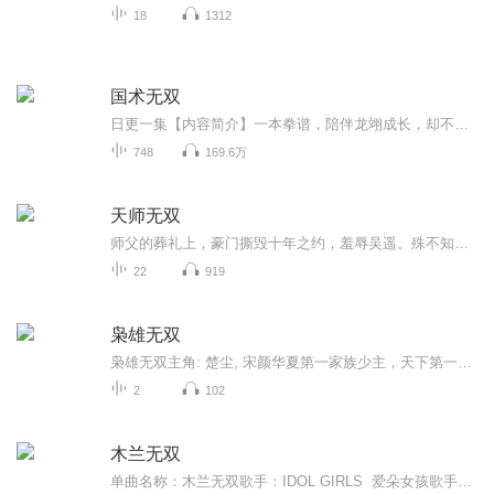
18
1312
国术无双
日更一集【内容简介】一本拳谱，陪伴龙翊成长，却不知，他是百年难遇的练武奇才，体内拥有极强血脉。不管前路坎坷，龙拳一出，荡平一切，气可破云霄，拳脚震八方。金钱，权利，美女，尊敬，只靠龙拳战天下。【作者/主播简介】作者：左耳听月，网络小说作家...
748
169.6万
天师无双
师父的葬礼上，豪门撕毁十年之约，羞辱吴遥。殊不知他天赋卓绝，早已继承衣钵。今天师入世，定扬名天下，举世无双！如果想阅读文字完整版小说，请到微信搜一搜中搜索公众号【书班】关注并回复数字：【751】，就可以阅读全文
22
919
枭雄无双
枭雄无双主角: 楚尘, 宋颜华夏第一家族少主，天下第一奇门传人楚尘，学成下山途中，意外封印了自己的双魂五魄，当了五年的傻子上门女婿。如果想阅读文字完整版小说，请到微信搜一搜中搜索公众号【书粉】关注并回复数字：【802】，就可以阅读并收听全文
2
102
木兰无双
单曲名称：木兰无双歌手：IDOL GIRLS 爱朵女孩歌手分类：华语组合歌曲风格：流行Pop发行时间：2019年12月16日唱片公司：北京人见人爱文化传媒有限公司发行公司：百态文化专辑简介 爱朵女孩最新单曲《木兰无双》，气势恢宏的旋律、大气磅礴的歌词...