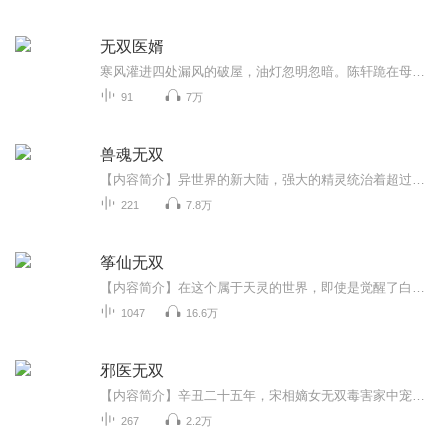
无双医婿
寒风灌进四处漏风的破屋，油灯忽明忽暗。陈轩跪在母亲床前，看着母亲日渐消瘦的面庞，心急如焚。家中米缸早已见底，更别说凑钱给母亲抓药了。绝望之际，陈轩突然想起祖屋夹层里的传家令牌。他颤抖着取出令牌，在心中拼命祈祷。刹那间，令牌光芒大盛，一股...
91
7万
兽魂无双
【内容简介】异世界的新大陆，强大的精灵统治着超过一半的疆域，势力分散的人族争斗不休，神秘孤傲的妖魔潜藏沼泽山丘，弱小的兽族在精灵的压迫下忍辱俯首步步退让…但是，当雷昂莅临这个世界，成为兽族最具天赋的兽魂武士，一切随之发生了改变！兽魂咆哮...
221
7.8万
筝仙无双
【内容简介】在这个属于天灵的世界，即使是觉醒了白色废灵，她也势必要走出一条属于自己的巅峰之路。【作者/主播】作者：沄上埖，网络小说作家。主播：声音畅想者【购买须知】1、本作品为付费有声书，前160集为免费试听，购买成功后，即可收听，可下载重复...
1047
16.6万
邪医无双
【内容简介】辛丑二十五年，宋相嫡女无双毒害家中宠妾，由于此女心思歹毒屡教不改故宋相忍痛请出家法后在族谱中除去其姓名，任其自生自灭。八年后，京城秦家为救秦老夫人，在外寻来江湖闻名已久的邪医，却以秦老夫人外孙女无双名义入府。从此……【作者/主...
267
2.2万