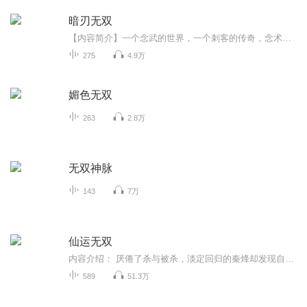
暗刃无双
【内容简介】一个念武的世界，一个刺客的传奇，念术诡异，玄力璀璨。主角以医家真气融合念力玄力，成就无上传奇。事实证明：刺杀，是可以很艺术的；人生，是可以很彪悍的；规则，是用来颠覆的；命运，是可以掌控的。且看《暗刃无双》，一个无双刺客的传奇...
275
4.9万
媚色无双
263
2.8万
无双神脉
143
7万
仙运无双
内容介绍： 厌倦了杀与被杀，淡定回归的秦烽却发现自己无法淡定下去，居然获得了修真的能力，而且发现这个世界跟自己之前的认识，有很大的不同。作者介绍：洛雷主播介绍：丛大伟，有声小说播讲者，网名：笑容可怕，主要作品《唐寅在异界》《蜀山》《诡夜娃娃》购买须知： 1、本作品为付费有声书，前100集为免费试听，预计589集；购买成功后，即可收听，可下载重复收听。2、版权归原作者所有，严禁翻录成任何形式，严禁在任何第三方平台传播，违者将追究其法律责任。3、在购买...
589
51.3万