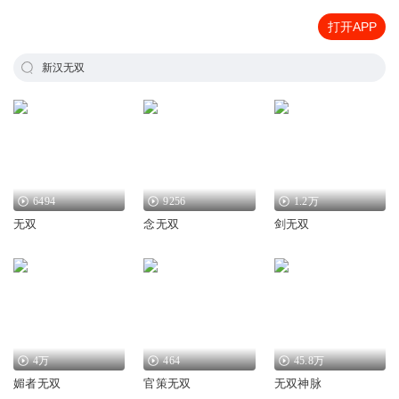
打开APP
新汉无双
6494
9256
1.2万
无双
念无双
剑无双
4万
464
45.8万
媚者无双
官策无双
无双神脉