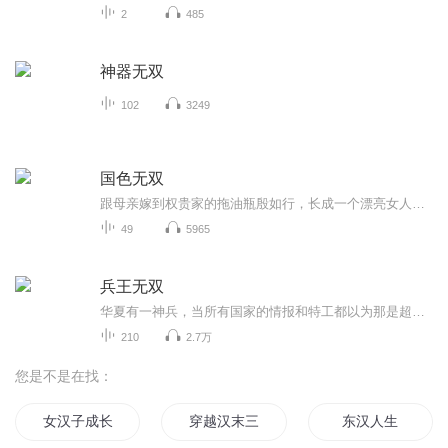
2
485
神器无双
102
3249
国色无双
跟母亲嫁到权贵家的拖油瓶殷如行，长成一个漂亮女人，被联姻后出门散心跌下山崖，穿越异世，成长为一个有颜有能力的无双国色。大家不要太纠结一些问题，女主不完美，不善良，如要喷请轻喷，作者写作不易，播主心脏不好，女主被骂太狠会心痛，哈哈哈不赚钱...
49
5965
兵王无双
华夏有一神兵，当所有国家的情报和特工都以为那是超高科技的产物时，其实那只是一个男人而已！ 我为神兵，绝世无双！
210
2.7万
您是不是在找：
女汉子成长日记
穿越汉末三国时
东汉人生