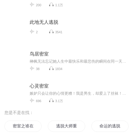
200
1.1万
此地无人逃脱
2
3541
鸟居密室
榊枫无法忘记她人生中最快乐和最悲伤的瞬间在同一天发生。一个圣诞节早晨，小枫在枕头边发现了有生以来收到的第一份圣诞礼物。她正因圣诞老人的到来感到高兴，却不知母亲已在隔壁房间遇害。然而家里的门窗都从内部上锁，外人无法进入，是一个标准的密室。...
38
1834
心灵密室
嫉妒只会让你的心情更糟！我是男生，却爱上了丝袜！女孩，别再干这种蠢事！这些故事，各个让你细思极恐，听的时候，最好有伴。每一个都很挑战神经，每一个都能让你夜不能寐。
696
3.1万
您是不是在找：
密室之谁在看着你
逃脱大师重生
命运的逃脱者