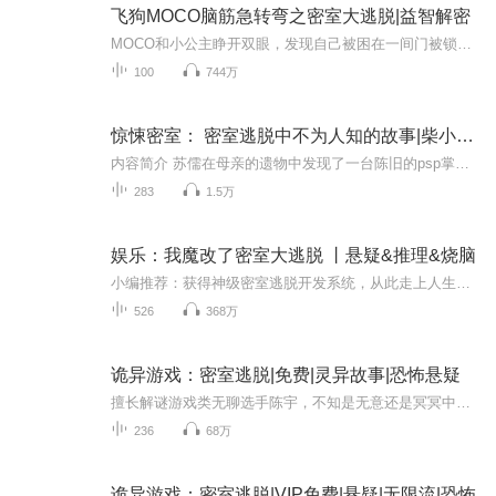
飞狗MOCO脑筋急转弯之密室大逃脱|益智解密
MOCO和小公主睁开双眼，发现自己被困在一间门被锁上的房间内，身边放着一张纸条，上面写着线索，在这密室里，一猫一狗，能否成功逃出？别紧张，别害怕，因为这是一档艾飞电视台的全新节目，由宠物乐园赞助的密室逃脱。我们的人气角色飞狗MOCO和小公主，他...
100
744万
惊悚密室： 密室逃脱中不为人知的故事|柴小玖团队演播|多人精品剧
内容简介 苏儒在母亲的遗物中发现了一台陈旧的psp掌机，当原本灰暗的屏幕再次亮起，显示着三行话—— “八旬年华如留影，雾隐藏神现黑棺。” “是否进入游戏？”
283
1.5万
娱乐：我魔改了密室大逃脱 丨悬疑&推理&烧脑
小编推荐：获得神级密室逃脱开发系统，从此走上人生巅峰，成为最强幕后大佬！内容简介：柯东偶然间获得了【密室逃脱开发系统】，从此入侵娱乐圈，将《密室大逃脱》改成了一档势不可挡的全民狂欢直播秀，也成就了自己的人生巅峰之路，成为最强幕后大佬。脑...
526
368万
诡异游戏：密室逃脱|免费|灵异故事|恐怖悬疑
擅长解谜游戏类无聊选手陈宇，不知是无意还是冥冥中自有注定，参与了一场真人密室逃脱的挑战赛，比赛里经历的却完全和平时的不一样。即便失败的结果就是死亡，但主角嘛，一定不会死，那么他都会遇到什么呢？进来看看吧！
236
68万
诡异游戏：密室逃脱|VIP免费|悬疑|无限流|恐怖