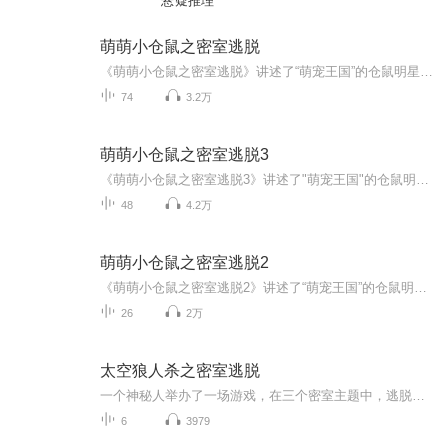
悬疑推理
萌萌小仓鼠之密室逃脱
《萌萌小仓鼠之密室逃脱》讲述了“萌宠王国”的仓鼠明星萌萌被喵喵大魔王囚禁在密室后，遇到的一系列新的挑战！这次，萌萌不仅要闯过彩虹密室、地下隧道、梦境世界等奇怪的密室，还要躲过三角龙将军、邪恶蜘蛛的追捕！
74
3.2万
萌萌小仓鼠之密室逃脱3
《萌萌小仓鼠之密室逃脱3》讲述了"萌宠王国"的仓鼠明星萌萌被喵喵大魔王囚禁在密室后，遇到的一系列新的挑战!这次，萌萌不仅要闯过彩色的蘑菇世界、危险的地牢、复杂的纸箱迷宫等奇怪的密室，还要躲过忽大忽小的怪兽和可怕的大鲨鱼！面对如此困难的挑战，...
48
4.2万
萌萌小仓鼠之密室逃脱2
《萌萌小仓鼠之密室逃脱2》讲述了“萌宠王国”的仓鼠明星萌萌被喵喵大魔王囚禁在密室后，遇到的一系列新的挑战！这次，萌萌不仅要闯过minecraft的像素世界、监狱、彩虹迷宫等奇怪的密室，还要躲过大魔王、大鲨鱼甚至外星人的追捕！面对如此困难的挑战，可...
26
2万
太空狼人杀之密室逃脱
一个神秘人举办了一场游戏，在三个密室主题中，逃脱出去，游戏中有很多致命关卡，需要大家一起努力逃脱出去，跑酷，解密，找到真相，背后的故事，打开那个大锁，冲进那道光柱，逃脱吧！但是，他们当中竟然有一个内鬼……
6
3979