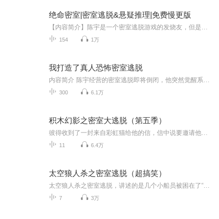
绝命密室|密室逃脱&悬疑推理|免费慢更版
【内容简介】陈宇是一个密室逃脱游戏的发烧友，但是他没想到，这一次参加的密室逃脱游戏，竟然让他差点没了命……【作者/演播】作者：萧墨演播：乐more有声 【福利来啦】订阅专辑并在专辑第一条声音下评论，抽取6名小伙伴赠送喜马拉雅会员卡：评论破百送...
154
1万
我打造了真人恐怖密室逃脱
内容简介 陈宇经营的密室逃脱即将倒闭，他突然觉醒系统，一切发生了改变，只要收集恐怖值就能兑换各种奖励，从此惊险刺激不断。陈宇经营的密室逃脱即将倒闭，他突然觉醒系统，一切发生了改变，只要收集恐怖值就能兑换各种奖励，从此惊险刺激不断。
300
6.1万
积木幻影之密室大逃脱（第五季）
彼得收到了一封来自彩虹猫给他的信，信中说要邀请他一起去奇异世界探险，彼得高兴地来到了乐高幻影世界。可没想到的是，他被魔界大亨的手下多尔欺骗，被关进了一间和安宁部落一样的密室……
11
6.4万
太空狼人杀之密室逃脱（超搞笑）
太空狼人杀之密室逃脱，讲述的是几个小船员被困在了“亿”个密室中，他们是否能逃离密室呢，让我们拭目以待…
7
3万