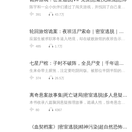
陈宇和一众小伙伴们通过了闯关游戏，并找回了自己童年记忆揭开了身世之谜，接下来他还会遭遇什么呢？进来看看吧！主述：崇文有声，作品《变臣》《恐怖复苏：夫人，请尊重我的职业》《全民玄幻家族：唯一老祖宗，百倍奖励》《破纹夜》等 新书《通天法相》正...
391
43.7万
轮回旅馆诡案：夜班活尸索命｜密室逃脱｜绝境逆袭
应届生被求职寒冬逼入绝境，却在破败旅馆的夜班告示栏前驻足。霓虹凋敝的旧城区，这份贴着鎏金封条的聘书泛着黄褐色油渍。当他撕下最后一道朱砂符咒的瞬间，大堂座钟骤然发出锈蚀的齿轮声。血字浮现的守则灼痛眼球：禁止与旅客对话，永不离岗。第三次夜班...
485
1.7万
七星尸棺：子时不破阵，全员尸变｜千年诅咒｜密室逃脱
生来命带土腥煞，注定要吃阴间饭。被那位半阴半阳的老者算出劫数那日，我便被推着闯入了见不得光的地下行当。黑水倒灌的帝王陵里血玉枕头会自己翻身，龙门石窟的断崖下飘着百盏引魂灯笼，大漠深处的鬼城每到子时便有嫁衣女叩门。本以为跟着爷爷留下的破旧...
374
26.5万
离奇悬案故事集|死亡谜局|密室逃脱|多人悬疑有声剧
本书收录八篇脑洞悬疑推理故事，诡谲人性，惊奇悬念，连环反转。包含《救赎游戏》《别墅谜案》《死亡催眠》《离奇档案》《龙城命案》《致命恋情》《镜中人》《真假富二代》等。这里有奇异的死亡迷局，城市河边惊现无头女尸，高楼上有人离奇坠落，别墅里被...
80
4367
《血契档案》|密室逃脱|精神污染|超自然恐怖|灵异