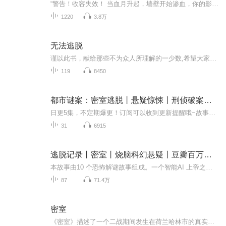
“警告！收容失效！ 当血月升起，墙壁开始渗血，你的影子……有了自己的意识。 这不是噩梦——是《血契档案》正在重写现实！ 加入‘异常应对局’，直面无法命名的古神、会吞噬记忆的走廊、以及……你体内那个低语的‘它’。记住：一旦听见耳语，就别再相信...
1220
3.8万
无法逃脱
谨以此书，献给那些不为众人所理解的一少数,希望大家能够了解他们生命中的欢乐与辛酸，灵魂深处的黑暗和光明。 【题记】 我们不是神，所以我们无法选择自己的出生。 我们不是神，但我们可以选择如何活着，以及如何死去。 【阅读指南——请咬文嚼字确认以下事项后，再翻阅正文】 一、以下人群禁止阅读 1．18岁以下未成年； 2．有任何程度抑郁症、忧郁症患者； 3．以各类电影和现实中的杀人狂为偶像以及以成为杀手为梦想者； 4．抱着理想主义人生观者； 5．有暴力倾向者。 二、以下人群谨慎阅读 1．处于生存和情绪低谷者； 2．正在极度爱一个人，或恨一个人者； 3．心智不健全者，请在监护人或医师指导下阅读。 三．本书不是之处 1．本书不是一本善良的书； 2．本书不是一本快乐的书； 3．本书不是一本色情的书； 4．本书不是一本血腥的书； 5．本书不是一本暴力的书； 6. 本书不是一本恐怖的书； 7．本书不是一本正常的书。 越这样我越想看，你懂了没精髓？
119
8450
都市谜案：密室逃脱丨悬疑惊悚丨刑侦破案丨AI电子书
日更5集，不定期爆更！订阅可以收到更新提醒哦~故事简介真相，只有一个！光明终究会驱散黑暗，正义永不会迟到！作者介绍作者：抽烟的老鬼，奇迹作者，作品《都市谜案：密室逃脱》，首发奇迹小说App，欢迎阅读！主播介绍男生小说朗读机_奇迹：奇迹小说男频...
31
6915
逃脱记录丨密室丨烧脑科幻悬疑丨豆瓣百万级专栏作家高级鱼
本故事由10 个恐怖解谜故事组成。一个智能AI 上帝之眼，几个犯下不同罪行的被困者，一部只能用于群聊交流的手机，随时会出现的怪兽，答对谜题才能获得的逃生线索……烧脑！科幻！悬疑神作！本书为对话体悬疑推理小说，分为商盟会篇和公益避难所篇两个部分...
87
71.4万
密室
《密室》描述了一个二战期间发生在荷兰哈林市的真实故事。作者柯丽•邓•波姆（又译彭柯丽）生活在一个平凡的钟表匠家庭，这家人在纳粹暴政统治下做了最不平凡的举动：在自家古宅中，巧妙地辟出一间密室，以收容饱受迫害的犹太人。他们的好心，却为自己带...