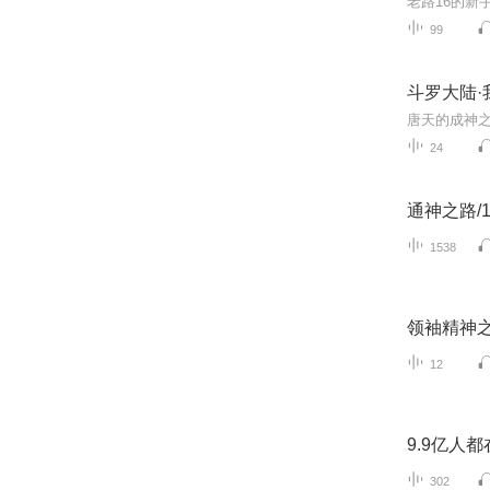
99
斗罗大陆·
24
通神之路/1
1538
领袖精神
12
9.9亿人
302