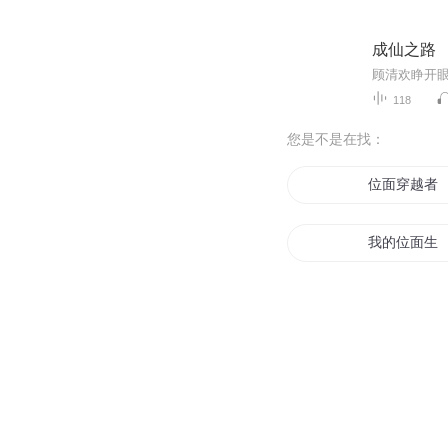
成仙之路
118
您是不是在找：
位面穿越者
我的位面生
无尽之位面
位面穿越者
我在位面里