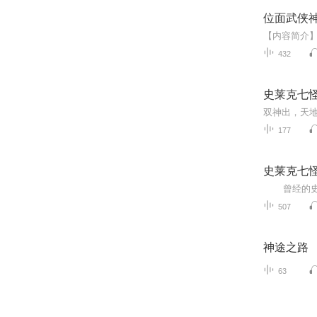
位面武侠
432
史莱克七
双神出，天
177
史莱克七
507
神途之路
63