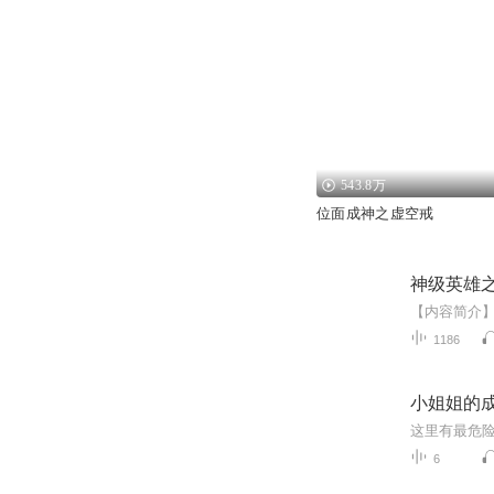
543.8万
位面成神之虚空戒
神级英雄
1186
小姐姐的
6