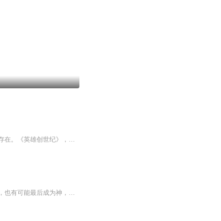
【内容简介】英雄，就是那种自身实力强大，他率领的部队也会随英雄的强大而强大的神圣存在。《英雄创世纪》，一款由美国，中国，欧盟，俄罗斯，印度，日本，韩国共同开发，集奇幻，冒险，战争，贸易，领地建设，航海，竞技，休闲于一体的世界级网游，全世...
这里有最危险的任务，有最丰厚的报酬。下一秒可能是生命的终结、可能是不能回头的深渊，也有可能最后成为神，站在众生的顶端！（PS：重要的事情说三遍，此书不做任何商用，不做任何商用，不做任何商用，仅是个人爱好！！！）