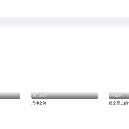
58.6万
869
成神之路
虚空领主的