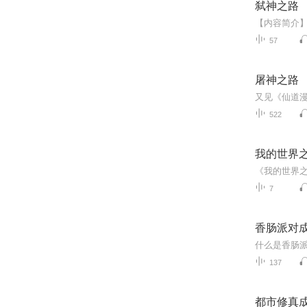
弑神之路
57
屠神之路
522
我的世界
7
香肠派对
137
都市修真