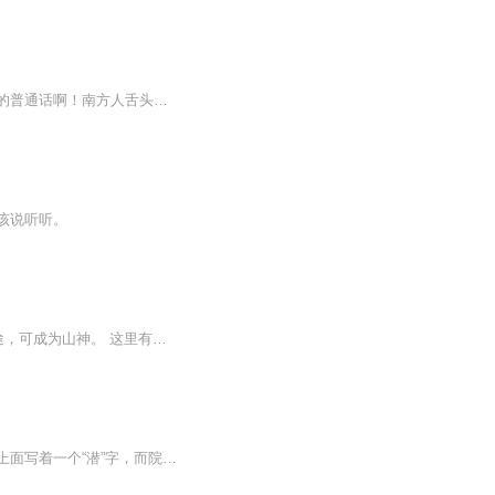
我儿子听到一半没有了，为娘的没法，自己给他录吧！非专业人士，不要太犀利的批评本人的普通话啊！南方人舌头比较不听话。不过我儿子在旁边帮我抓我的普通话，用他二年级的水平。作为孩子的表率，必须把舌头烫直了。加油加油＾０＾~建议1.5倍收听更流利点....
该说听听。
这是一个以神途为主的世界，所有人都有希望成神。 走雷神神途，可成为雷神。 走山神神途，可成为山神。 这里有风神、水神、河神、生育之神、大地之神、阴谋之神等等等等。 无数的神灵争霸世界。 不同的神途，走法不同。 成为神灵之后，可开辟神国。 黎苍来...
从小就是孤儿的萧潜在孤儿院长大，身上唯一的身份信息是一块挂在他脖颈上的龙形玉佩，上面写着一个“潜”字，而院长名萧宏宇，于是就取名叫他萧潜。而且据院长说，收留他的当天晚上，天空闪现出一道明亮的流光。 因为一次意外，他获得了一部特...