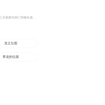
顾清欢睁开眼就是身受重伤，资产被强制执行。顾清欢，凌宵宗外门弟子，16岁，四灵根，三天前因与内门丹峰长老女儿林素素起了冲突受重伤........
龙之位面
界龙的位面之行
面位世界之始
位面之子
位面帝尊