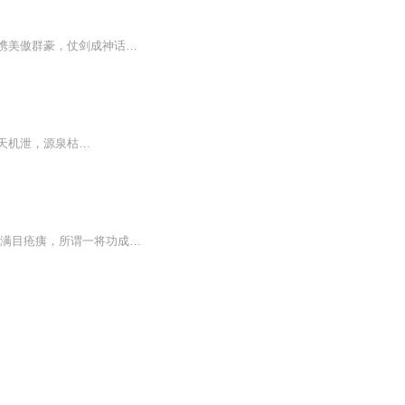
【内容简介】辟邪剑谱，我练是不练？九阳真经，我偷是不偷？穿梭在武侠世界里，看我如携美傲群豪，仗剑成神话！【作者/主播简介】作者：望天邀明月，网络小说作家。主播：声刻时光工作室。【购买须知】1、本作品为付费有声书，前66集为免费试听，购买成功...
天机泄，源泉枯…
曾经的史莱克七怪打动了无数人心，至于后来怎样，且听徐徐道来…… 大战之后，满目疮痍，所谓一将功成万骨枯，嘉陵关前，罗刹神陨落，天使神位破碎，武魂帝国死伤惨重，无奈之下宣布投降。千仞雪、胡列娜被投入大牢，后受唐三赐封收...