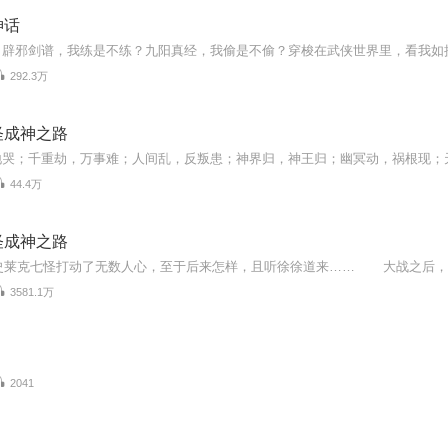
神话
292.3万
怪成神之路
地哭；千重劫，万事难；人间乱，反叛患；神界归，神王归；幽冥动，祸根现；
44.4万
怪成神之路
3581.1万
2041