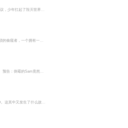
【内容简介】这是属于法师的世界，华丽的招式霸气的地位。 偶然和搭救自己的男人达成协议，少年扛起了毁灭世界虐杀神明的担子。 “活在这里比死更困难，如果你无法承受，那我们就此永别吧！” “站在血*横飞的世界面前仍微笑着的你，究竟是看不见，还是...
又见《仙道漫漫》这是只从《霸道人生》之后的从零开始修炼之路一个平凡的学生，一个猥琐的偷窥者，一个拥有一颗善良心的少年，在一次恐怖袭击中，他继承了无数精英的思想，走上了一条铁血的屠神道路……他，是一个艺术家！他，是一个数学家！他，是一个心...
《我的世界之成神之路》 作者：Sam孙臭臭 这个是新书自己写的，感谢大家的支持，谢谢。 预告：倒霉的Sam竟然因为一条奇怪的短信，被骗到了方块世界，莫名其妙的当上冤种预选创世神，别人都觉得是好事，但Sam现在不知道啊，Sam他刚一出生就莫名其妙的被僵尸...
什么是香肠派对？什么是UMP9？什么是98K？都不知道。这是讲一个小香肠，从菜肠到大神。这其中又发生了什么故事呢？请你听香肠派对成神之路！以后每天至少更新一集。微信号在引子里面的评论区！如果你喜欢可以加我们的微信。我们已经有版权了，所以禁止盗版...