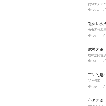
偶得玄天大
2534
迷你世界成
90
成神之路
16
王陆的超
204
心灵之路