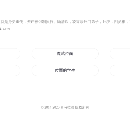
4129
和他的女儿们
魔武位面
活
位面的学生
魔龙
斗神位面
位面穿越之王
© 2014-
2026
喜马拉雅 版权所有
修真
位面至尊系统