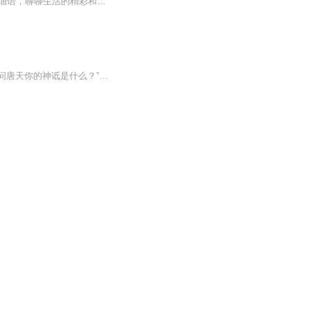
老路16的新手之路、成长之路、心灵之路。每天来一段舒服惬意的音乐，来一段温柔的潺潺细语，聊聊生活的精彩和困苦，伴你入眠，愿明天会更好。感谢您的点赞评论和关注，我会尽力而为的回应。
唐天的成神之路看他如何走上成神之路一代锤子一代王代代锤子锤教皇或二更每月一更有人问唐天你的神诋是什么？”唐天答：”不知道那人问：“怎么会不知道？”唐天答：“因为太多了！”停更(永别了)妈呀我小时候在干嘛。。。吐了。。唐如人