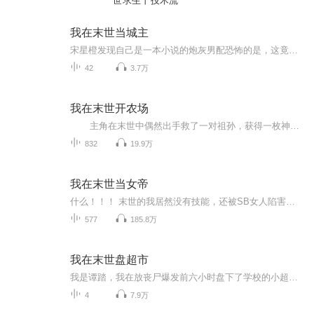
世求生丨技术流
我在末世当城主
宋星橙发现自己是一本小说的炮灰男配恐怖的是，这竟然是一本末世文？！他靠两栋楼租金潇洒自由的美好日子他最爱吃的扒鸡通通要没了！幸好天降金手指，他当上了城主自此，他的手挥过之处住宅林立农田广阔工厂轰鸣科技攀升宋星橙不仅再次过上收租收到手软的美好日子还抓住一个会做扒鸡的男人！贺千山：我做扒鸡的手艺是祖传的，快到我碗里来活泼软萌基建城主受霸气护短行走军火库攻一句话简介：在末世当城主立意：灾难降临，勇敢求生，永不放弃强强末世系统爽文
42
3.7万
我在末世开农场
主角在末世中偶然出手救了一对祖孙，获得一枚神奇手镯。手镯内有一块地、一个盛满泉水的石槽和一座塔楼，开启了神秘空间。 凭借这个神秘空间，他开始在末世中种植粮食等作物，逐步发展农场，应对末世的种种危机，在艰难的环境中努力...
832
19.9万
我在末世当女帝
什么！！！ 末世的我居然没有技能，还被SB女人陷害丢进了丧尸堆里，不对不对，闭眼前貌似还被雷劈了，这也太倒霉了吧！！！啥玩意？？？重生了！！啥？？末世还没来！！不仅技能值拉满，我还有钱优势！！！买买买，囤囤囤，就是一个字开干!!!颤抖吧末世，...
577
185.8万
我在末世盘超市
我是谭踏，我在放丧尸爆发前六小时盘下了学校的小超市，和我的室友们一起在丧尸时代中享受着世外桃源的生活，但是我们却遇到了……
4
7.9万