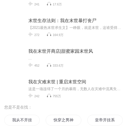
241
17.6万
末世生存法则：我在末世暴打丧尸
【2021最热末世求生文】一睁眼，就是末世，这谁受得了……女朋友喜欢上了胖老板抛弃了苏寒，还当面羞辱他，一怒之下苏寒打了胖老板，这下可免不了牢狱之灾了，本以为过几天会宣判，结果他成了没人管的罪犯，偷偷溜出去才发现，这个地球早已变成了丧尸的世...
272
164.9万
我在末世开商店|甜蜜家园末世风
...
452
333.6万
我在灾难末世 | 重启末世空间
这是一场连绵了一个月的暴雨，无数人在灾难中流离失所，背井离乡，所有人都满怀希翼的等待黎明，殊不知那场雨已经足够温柔，还有更大的灾难正悄悄蛰伏着，马上便会接踵而至，欢迎收听末世重生之天灾来袭，女主在经历了十年颠沛流离的末世生活后，祖传空间...
242
755万
您是不是在找：
我从不开挂
快穿之男神又开挂了
皇帝开挂系统