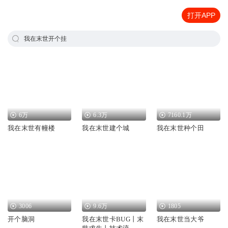
打开APP
我在末世开个挂
6万
6.3万
7160.1万
我在末世有幢楼
我在末世建个城
我在末世种个田
3006
9.6万
1805
开个脑洞
我在末世卡BUG丨末
我在末世当大爷