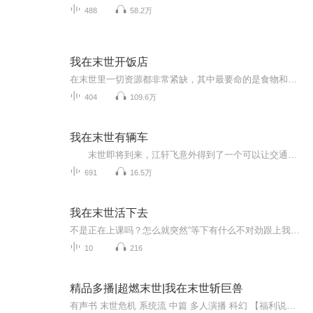
488
58.2万
我在末世开饭店
在末世里一切资源都非常紧缺，其中最要命的是食物和水，在一个被丧尸攻陷的城市当中出现了这样一家神奇的饭店，食物管够只要您有足够的能量！快来看看吧！免费爽文，欢迎收听！如有建议请留言，谢谢！
404
109.6万
我在末世有辆车
末世即将到来，江轩飞意外得到了一个可以让交通工具改装升级的黑科技。 扫描一下，立刻就可以进行改装。 什么，你以为我这是中巴车？ 其实我这是可以在怪物丧尸中横冲直撞，还能变形的超级基地车。 不但防弹防丧尸，里面还有卧室、厨...
691
16.5万
我在末世活下去
不是正在上课吗？怎么就突然“等下有什么不对劲跟上我！”“这个世界……到底怎么了？”本专辑于某人（小亦魔王）的专辑末日生存亿百天属于同一宇宙，同一星球，同一地方他播的也好的，可以去听一下吗？我俩都想涨粉!
10
216
精品多播|超燃末世|我在末世斩巨兽
有声书 末世危机 系统流 中篇 多人演播 科幻 【福利说明】活动时间：新书上架一个月内，每周随机抽选一位幸运听众。赠送红包8.88元参与方式：订阅、转发、五星好评、评论、弹幕、点赞皆可参加。【内容简介】车祸让我穿越到了这个异化世界，异兽什么...