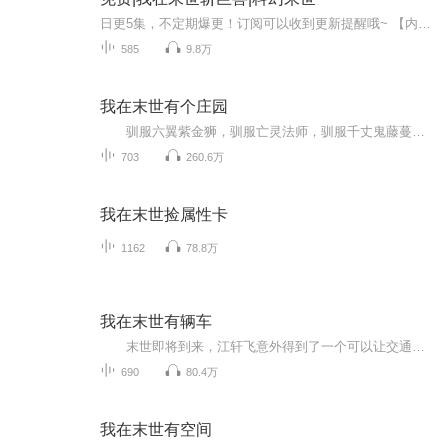
日更5集，不定期爆更！订阅可以收到更新提醒哦~ 【内容简介】 灾变之后，原陆岩与伙伴们在逃亡路上遭遇意外穿越者——新陆岩，他携'巨兽猎人'系统，念控与强化反应异能横空出世。在蚁虫肆虐与未知巨化威胁间，他从弱者崛起，操控团队命运，直指神秘藏蚁巢...
585
9.8万
我在末世有个庄园
驯服六翼紫金狮，驯服亡灵法师，驯服千丈鬼藤蔓的传奇驯兽师杨天回到了末世的前三天。 重生归来的杨天将弥补前世的遗憾，陌生又熟悉的庄园回到了自己的手里。
703
260.6万
我在末世捡属性卡
1162
78.8万
我在末世有辆车
末世即将到来，江轩飞意外得到了一个可以让交通工具改装升级的黑科技。 扫描一下，立刻就可以进行改装。 什么，你以为我这是中巴车？ 其实我这是可以在怪物丧尸中横冲直撞，还能变形的超级基地车。 不但防弹防丧尸，里面还有卧室、厨房、...
690
80.4万
我在末世有空间