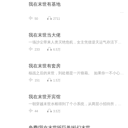
我在末世有基地
50
2711
我在末世当大佬
一场沙尘带来人类灭绝危机，女主凭借逆天运气存活下来，结识了知己好友，却发现不仅是末世那么简单。楼兰古国重建，变异古生物的丛林，妖兽横行的蓬莱…地狱模式已经开启，弱肉强食是第一法则
233
6.5万
我在末世有套房
核战之后的末世，到处都是一片狼藉。 如果你一不小心活了下来，那么接下来你将不得不面对饥饿与疾病的恐惧，一到夜晚就会发狂的丧尸，还有那些因辐射而变得奇形怪状的异种... 然而对江晨来说，这里却是天堂。 遍地都是无所属的豪宅，遍地都是遗弃...
151
1.5万
我在末世开宾馆
一朝穿越末世水榕得到了个小系统，从两层小招待所，再到顶级七星大宾馆。 别人在外和丧尸变异兽们殊死搏斗，住客他们在宾馆楼上开着空调打游戏。
44
3.5万
免费|我在末世斩巨兽|科幻末世