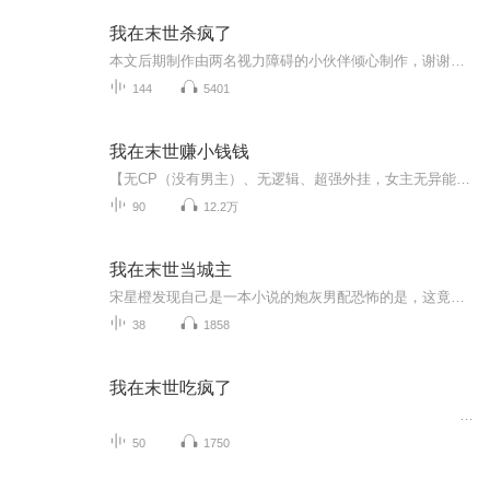
我在末世杀疯了
本文后期制作由两名视力障碍的小伙伴倾心制作，谢谢大家的收听
144
5401
我在末世赚小钱钱
【无CP（没有男主）、无逻辑、超强外挂，女主无异能，前五十章女主不杀人不杀伐果断，会救人，所有外挂会在大结局的时候全部消失，文笔幼稚，成长型，书有BUG（有漏洞）】末世来袭，打败人类的可能不是天灾，不是丧尸，也许会是人类自己。木小九：我只是睡...
90
12.2万
我在末世当城主
宋星橙发现自己是一本小说的炮灰男配恐怖的是，这竟然是一本末世文？！他靠两栋楼租金潇洒自由的美好日子他最爱吃的扒鸡通通要没了！幸好天降金手指，他当上了城主自此，他的手挥过之处住宅林立农田广阔工厂轰鸣科技攀升宋星橙不仅再次过上收租收到手软的美好日子还抓住一个会做扒鸡的男人！贺千山：我做扒鸡的手艺是祖传的，快到我碗里来活泼软萌基建城主受霸气护短行走军火库攻一句话简介：在末世当城主立意：灾难降临，勇敢求生，永不放弃强强末世系统爽文
38
1858
我在末世吃疯了
50
1750