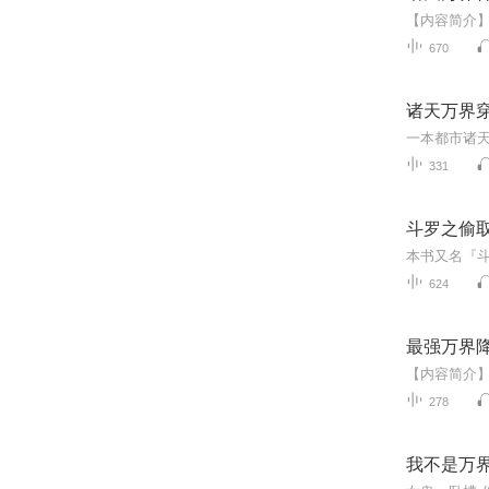
670
诸天万界
331
斗罗之偷
624
最强万界
278
我不是万界