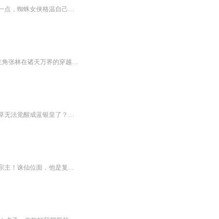
【内容简介】艾莉亚-史塔克想要杀死自己死亡名单上的所有人，哆啦A梦想让大雄的成绩好一点，蜘蛛女侠格温自己死去的男朋友彼得-帕克……行走诸天万界，满足他们的愿望。【作者/主播简介】作者：维斯特帕列，网络小说作家。主播：天禧_星辉有声【购买须知】...
一本都市诸天万界穿越小说 此书没有原创者是播讲人（也就是我）自己编的 此书主要讲述主角张林在诸天万界的穿越故事 希望各位观众朋友们可以喜欢
本书又名『斗罗之偷取万界宝物系统』唐三：贼子，还我八蛛矛！还我仙草！为什么我蓝银草无法觉醒成蓝银皇了？萧炎：哪个贼人偷了我的异火！阉丹：绯烟的心究竟被谁给偷了，我百般讨好，她居然无动于衷！田言：父亲你什么时候再回来看我和母亲！李星云：女...
【内容简介】凡人位面，他是手握数十万精兵的一方大帅！倚天位面，他是亦正亦邪的魔门宗主！诛仙位面，他是复活兽神的幕后黑手！仙侠位面、遮天位面、完美位面、神墓位面...无数位面一一走过！寂寞与孤独同行！鲜血与杀戮相随！而我们的故事将从系统加身，...