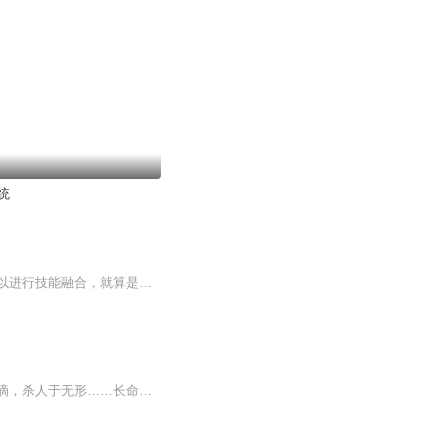
统
神马？技能不需要自己修炼只需要有修行点，分分钟满级？这还不算，只要有融合点，还可以进行技能融合，就算是基础技能也能成为神级技能？易水寒默默的擦了擦并不存在的口水，“教练，我要打篮球，哦，不对，系统我要修行点，不行的话融合点也成啊！”
挣钱难么？一斤紫晶米，一百万，一百斤，一个亿，你说难么？杀人难么？彼岸花汁液，一滴，杀人于无形……长命百岁难么？人生果，一颗，可求长生……林庸被青灵乾宝砸中，获得万界种田系统，可以去往不同的世界种田。种植各式各，奇奇怪怪，传说中的的植物。顺便修修仙，学学法术，在都市装装逼，小日子过得滋滋润润。