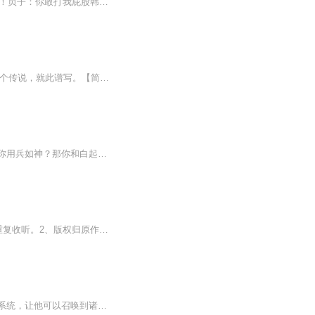
女鬼：卧槽 你往哪打呢！第二杀手：你他妈拿导弹轰我? 哪吒：干爹我想揍托塔的那个家伙！贞子：你敢打我屁股韩成：打的就是你这只女鬼贞子：混蛋 你往哪打呢... 哼~韩成：要你管 就问你爽不... 呸 就问你疼不疼贞子跪在地上，咬着嘴唇，用她那水汪汪的大眼...
【小编推荐】从风车村到木叶村，从斯坦索姆到赫顿玛尔，从瓦罗兰大陆到MCU宇宙……一个传说，就此谱写。【简介】看着自己庞大的家产，穿越的陈晓欲哭无泪。我要这龙门币有何用？能让我变强吗？“还真能，宿主不要慌，万界任务系统为您服务！”从风车村到木...
你说你勇猛无敌？那你和吕布比起来如何？你说你机智如妖？那你和郭嘉比起来如何？你说你用兵如神？那你和白起比起来如何？超级猛将，无双剑客，绝代红颜，无上仙人萧尘带着系统穿越到异世，召唤文臣武将，美女神仙。绝品丹药，神兵利器无数人趋之若鹜的东西，在本少这里，都是论斤卖的。雄兵百万，万里江山，红颜知己，我通通都要，萧尘意气风发的道...
购买须知：1、本作品为付费有声书，前50集为免费试听；购买成功后，即可收听，可下载重复收听。2、版权归原作者所有，严禁翻录成任何形式，严禁在任何第三方平台传播，违者将追究其法律责任。3、在购买过程中，如果你有任何问题，可以在微信搜索公众号【be...
这是一个万国共存的世界。主角穿越成一个小国无权无势的废太子，还好有个穿越者必备的系统，让他可以召唤到诸天万界的武将谋臣，绝色红颜，以及各路神仙为自己所用。