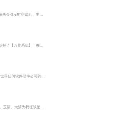
【核心看点】 - 反套路金手指：垂钓系统看似逆天，实则每钓一次都在透支寿命，且钓来的东西会引发时空错乱，主角必须在“变强”与“生存”间权衡。- 现实困境与奇幻交织：从催债电话到瘫痪母亲，从工地苦力到时空追杀，打工仔的逆袭充满烟火气与危机感【一...
【内容简介】张玉因为情殇而对平淡生活失去了兴趣。在梦中他被九个金手指砸中，机智的选择了【万界系统】！拥有了可以在梦里穿越无数电影、小说、动漫世界的机会。“任务失败，系统卸载？卸载后大脑瘫痪？”…………在僵尸先生中拜师九叔，习得道术国术！...
史上最牛的黑科技系统！抽到可以秒杀法拉利488的R86型号四缸燃油发动机。抽到可以干掉世界任何软件硬件公司的红后和贾维斯。黑科技汽车，黑科技电脑，黑科技材料，黑科技药剂，黑科技飞船！秦海浪要缔造一个万界黑科技公司，一个无敌的黑科技公司...
一场浩劫将要来临，我以盗墓获取万界强者传承！盗老子之墓，获得一气化三清，上清、玉清、太清为我征战星空！盗杀神白起之墓，获屠戮大法，御杀气震慑众生，收亡魂为己用！盗金罗大仙之墓，轩辕剑、诛仙剑阵、开天斧，皆归入我囊中！各种古老传承复苏，强者层出不穷，医道高手、邪恶巫师、东瀛武僧、学院强者！皆匍匐在我面前，瑟瑟发抖！ 都市之中高楼大厦林立，街道干净没有一丝杂物，白领、蓝领们匆匆忙忙的走过，这些人有些是修真者，大部分则是普通人。 修真者走路都趾...