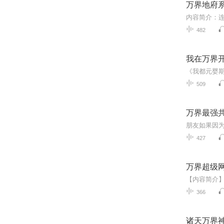
万界地府
482
我在万界开
509
万界最强
427
万界超级
366
诸天万界