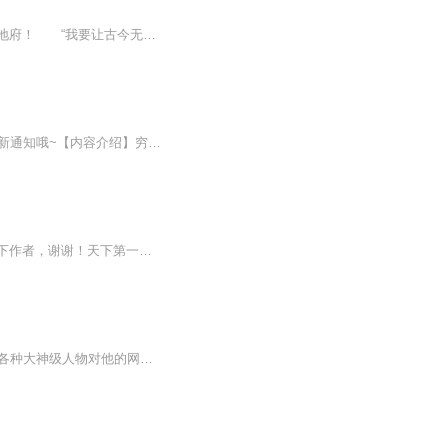
内容简介：连通无数位面，拾取生灵意念，收为己用，强制掠夺每个世界的地府资源，重开地府！ “我要让古今无数帝王，诸如秦始皇，李世民......为我掌管万界地府……” “我曾拯救无数武侠、动漫、仙侠、玄幻世界所有的反派恶人……” “我曾亲手轰碎一方天道，重铸世界规则……”作者：零度燃烧
《我都元婴期了，你跟我说开学》同作者、原班人马精彩演绎！每天12点更新，订阅会有更新通知哦~【内容介绍】穷学生苏尘，在万界开网店，不断接到各界的订单，从此穿越诸天万界送货，得到一个个超级红包！穿越《丧尸世界》，得到一把消音AWM，加载吃鸡外挂...
朋友如果因为听声音去看小说，请去起点，纵横等正版小说网站观看，写作不易，请支持一下作者，谢谢！天下第一——方墨拿着一枚银针看着古三通：你可以把你的金刚不坏神功共享给我吗？...
【内容简介】32岁小网吧老板郝蒙，成为被系统选中的幸运儿。从此，他的网吧联通万界，各种大神级人物对他的网吧趋之若就，为了一台电脑大打出手。萧炎带着药老与唐三众人决战峡谷，玉帝为了开荒魔兽组建天庭公会，漫威的英雄们全都迷上了御剑，太上老君为...