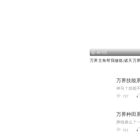
40.9万
万界主角帮我修炼|诸天万
万界技能
727
万界种田
311