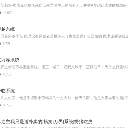
44.9万
穿越系统
3.7万
取万界系统
26.1万
降临系统
60.5万
之主我只是送外卖的|搞笑|万界|系统|扮猪吃虎