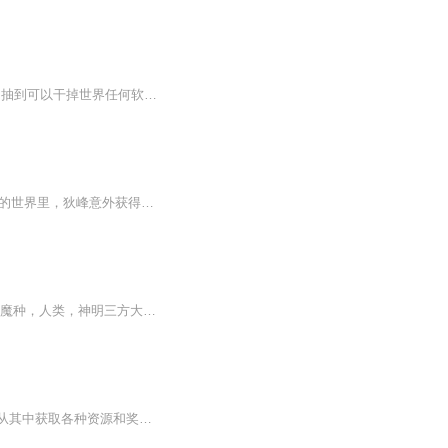
【内容简介】史上最牛的黑科技系统！抽到可以秒杀法拉利488的R86型号四缸燃油发动机。抽到可以干掉世界任何软件硬件公司的红后和贾维斯。黑科技汽车，黑科技电脑，黑科技材料，黑科技药剂，黑科技飞船！秦海浪要缔造一个万界黑科技公司，一个无敌的黑科技...
日更5集，不定期爆更！订阅可以收到更新提醒哦~【内容简介】在一个充满奇幻与现实交织的世界里，狄峰意外获得了神秘系统的认可。原本平凡的他，面对生活的种种挑战，却展现出非凡的决心与智慧。在一次次惊心动魄的任务中，他不仅与形形色色的角色展开交锋...
一代游戏高手王耀，被系统选中降临异世界，在这个充斥着魔道，武道还有机关道的世界。 魔种，人类，神明三方大战，身为异世界的王耀该何去何从？上古洪荒，参悟鸿钧老祖合道，观看盘古开天辟地，最终王耀会踏入什么境界？万界显现，相互征战，历经千辛万...
穿越而来，面对这个神话绝迹，似是而非而又危险重重的世界，李昊开启模拟，通关副本，从其中获取各种资源和奖励。 风云龙脉，遮天圣体，蜀山剑道，大威天龙！ 【你毫无底线，左右横跳，背叛好友……获得奖励——大圣附体】 【你斩妖除魔，维护正道，力竭而...