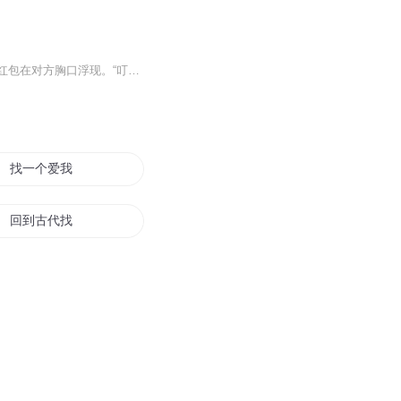
想要咸鱼翻身的陈风突然被红包系统丢到一片草原，看到远处而来的道士，只见一个大大的红包在对方胸口浮现。“叮！恭喜抽中全真教基础内功！”至此，陈风踏上了万界修炼之路，射雕、不良人、一人之......
找一个爱我的人
回到古代找老公
找到了还好
我找另一个世界的生活
别动找到你了