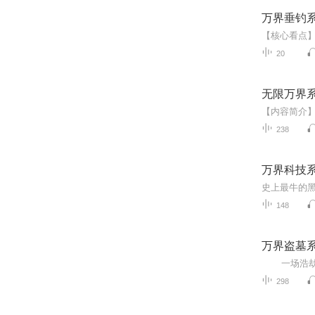
万界垂钓
20
无限万界
238
万界科技
148
万界盗墓
298