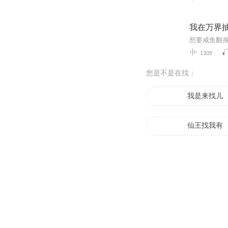
我在万界抽
1309
您是不是在找：
我是来找儿
仙王找我有
爱你我要找
重生找到梦
二十年后的