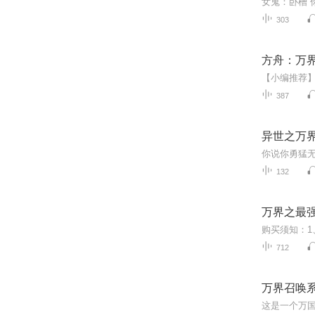
303
方舟：万
387
异世之万
132
万界之最
712
万界召唤