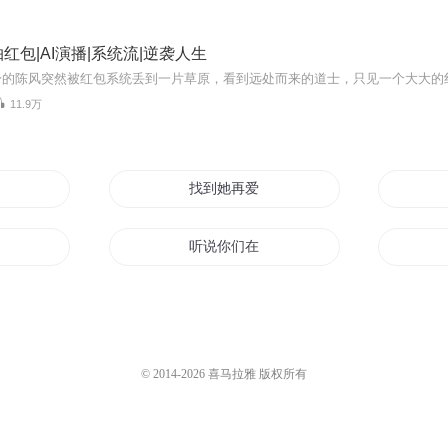
红包|AI演播|系统流|逆袭人生
11.9万
子的
找到她再爱她
事吗
听说你们在找我
到你
在异世界找男人的日子
想
等你来找我
© 2014-
2026
喜马拉雅 版权所有
我的女儿来找我
活着就是找乐