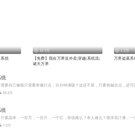
10.5万
1.2万
界系统
【免费】我在万界送外卖|穿越|系统流|
万界盗墓系
诸天万界
系统
56.8万
系统
7.3万