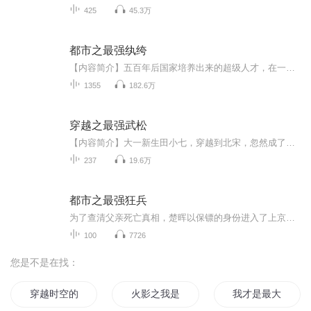
425
45.3万
都市之最强纨绔
【内容简介】五百年后国家培养出来的超级人才，在一次执行任务中身亡，灵魂穿越附身在了一名患有惊恐症的大家族少爷身上，从此开始了他牛掰的人生，商业、医疗等多个领域都能看到他的身影，凡是他涉及的领域，其他人只能够仰望他。【作者/主播简介】作者：...
1355
182.6万
穿越之最强武松
【内容简介】大一新生田小七，穿越到北宋，忽然成了武松。鲁智深：“义弟，你说我们要上梁山么？”武松：“当然，我想跟你喝酒吃肉，还想顺便让你这个花和尚当皇帝哩！”宋江：“贤弟，你是来辅佐我的吗？”武松：“宋黑…老哥，你想多了，俺是来搞破坏滴...
237
19.6万
都市之最强狂兵
为了查清父亲死亡真相，楚晖以保镖的身份进入了上京环宇集团，大小姐看似温婉实则精明有手段，二小姐刁蛮任性却天真单纯，还有同居的冷酷傲娇的警察美女…… 楚晖发现，随着他身边的美女越来越多，他暗中探查的迷雾就越来越重……
100
7726
您是不是在找：
穿越时空的大反派
火影之我是反派
我才是最大的反派