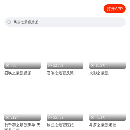
打开APP
风云之最强反派
460
52.7万
19.3万
召唤之最强反派
召唤之最强反派
火影之最强
2127
55.4万
40.1万
鸦千羽之最强班导·天
嫡狂之最强医妃
斗罗之最强场控