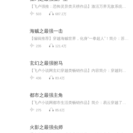
【飞卢强推：恐怖灵异类天榜作品】激活万界无敌系统，化身诸天万界无敌强者！内容简介：况天佑激活了万界无敌系统，系统带他穿越到僵约世界，被僵尸王将臣的一滴精血变成一只僵尸。拥有三大本命神通的况天佑成为了唯一男主角，以僵尸之身参加抗战，狂虐几百万敌军……系统位面穿越功能，让况天佑尝尽诸天万界各族强者血液！他战将臣，揍伏羲，囚命运，炼化各大强者血脉成为诸天万界唯一的无敌金眼僵神。主播：贰柒，热门主播。更新集数：每天2集...
503
687.2万
海贼之最强一击
【编辑推荐】穿越海贼世界，化身“一拳超人”！简介：苏闲拥有无论是什么敌人都可以在不认真的情况下，轻松击败敌人的超级实力...然而就是这样的一个人，穿越到了海贼王的世界...于是正儿八经的喜剧热血故事就这样展开了...作者：少年夏不安，著名作家；主...
235
121.4万
玄幻之最强驸马
【飞卢小说网玄幻穿越类畅销作品】内容简介：穿越到玄幻世界，并且莫名成为了全国天赋最高最漂亮的小公主的未婚夫。这一下，全世界都在反对。但是我们郎才女貌，关你们这些妖怪什么事？...
436
83.4万
都市之最强主角
【飞卢小说网都市生活类畅销作品】简介：易云穿越了，和其他穿越者不同，他穿越到了自己笔下的小说世界。 在抢夺原小说主角的金手指后，易云以为自己可以悠悠闲闲的生活下去，平静和谐，却没想到小说世界的女主们纷纷得到了系统。 尹诗妍得到了最强校花系统，开启唯一主线任务：成为易云的妻子。...
275
85.6万
火影之最强虫师