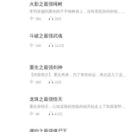
火影之最强绳树
李羽穿越到重伤的千手绳树身上，没有系统加持的他，如何在忍界纵横。既然穿越成为千手绳树，我便继承你的羁绊。李羽重振千手一族，带着这艘刻着千手一族徽记的巨舰，在阴谋阳谋的火影世界乘风破浪。神罗天征、万象天引、空间飞渡、仙法·木遁螺旋丸手里剑....
391
29万
斗破之最强武魂
130
12.2万
重生之最强剑神
【内容简介】 重头再来，为了掌控命运，再次进入了这款“活着的游戏”。这一次，他不会在受人所制。身为200级剑王，这一世他要攀向更高峰。游戏赚钱技巧！游戏副本攻略！游戏传奇任务！游戏装备出处！玩家所不知的战斗技巧！就连封测者都不知道秘密，统统...
282
10万
龙珠之最强悟天
重生孙悟天，心知龙珠的危险的他开始走上了和原著野比天不同的道路。超级赛亚人绝不是终点，超二？超三？超红？管你是传说中的超级赛亚人还是魔人布欧，亦或者是破坏神，统统一拳打到...
98
6.2万
僵约之最强僵尸王