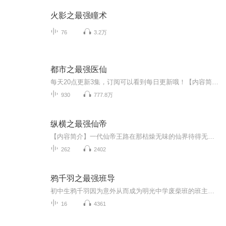
火影之最强瞳术
76
3.2万
都市之最强医仙
每天20点更新3集，订阅可以看到每日更新哦！【内容简介】他是最强散仙，诸天万界，任我逍遥！他是一代医仙，起死回生，拯救苍生！隐藏真身，混迹都市，最苦恼的是挡不住群美来袭……对不起，我只想安安静静的修仙。【作者/主播】作者：善良的面具，网络小...
930
777.8万
纵横之最强仙帝
【内容简介】一代仙帝王路在那枯燥无味的仙界待得无趣，便降世凡界，而本该会是一场半趣不趣的旅途，却在这渺渺众生的凡界渐次地勾出了一个举界大秘密，至此，再造创世热血，书写征天传奇的纵横时代！【购买须知】1、本作品为付费有声书，前40集为免费试听...
262
2402
鸦千羽之最强班导
初中生鸦千羽因为意外从而成为明光中学废柴班的班主任，同时觉醒名师系统。面对调皮、顽劣的学生，他该如何应对呢？后来鸦千羽逐渐发现这些学生并不是大家想的那般不堪，他们的颓废都是有原因的。凭借系统指导学生，将受人瞧不起的废柴学生全部变成天之骄子！
16
4361