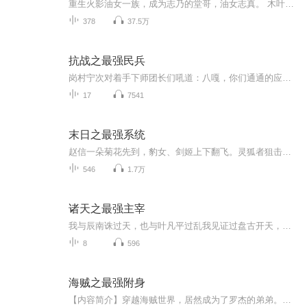
重生火影油女一族，成为志乃的堂哥，油女志真。 木叶医疗部的昆虫生物学家，半吊子医疗忍者。 薪水可观，待遇良好，不用出任务，小日子过得很舒坦。 然而，他是个弱鸡。 这不行啊，熟知剧情的油女志真很清楚过几年这世界生存压力有多大。 即战力太挫肯定是...
378
37.5万
抗战之最强民兵
岗村宁次对着手下师团长们吼道：八嘎，你们通通的应该剖腹以谢天皇陛下，连区区一支民兵都打的我们大日本皇军灰头土脸。粮食抢不到，你们连城都不敢出，简直丢尽了我们大日本帝国的脸，通通死啦死啦嘀！129师的刘师长看着一脸无奈的招兵干部道：怎么会这样...
17
7541
末日之最强系统
赵信一朵菊花先到，豹女、剑姬上下翻飞。灵狐者狙击枪咆哮，飞虎队抱着C4不断调试。众人合力，将丧尸领主打到毫无还手之力，连招精彩绝伦，良久之后……赵昀实在忍不住了：“求求你们，让我一个大蹦秒了它吧！”幽魂加身，荒古在手；左眼写轮右眼白，天眼...
546
1.7万
诸天之最强主宰
我与辰南诛过天，也与叶凡平过乱我见证过盘古开天，也目睹过女娲造人亲手封印过齐天圣，也助他成了道见证过诛仙生死恋，也见证过末世的人心之恶。我是林夕，穿梭于诸天万界的行者。........
8
596
海贼之最强附身
【内容简介】穿越海贼世界，居然成为了罗杰的弟弟。无法想象五十多岁的罗杰，居然还会有一个十几岁的弟弟。但是哥哥成为海贼王，弟弟却毫无才能。好在十六岁的时候，他居然发现自己身上带着一个附身系统。附身叶问，获得宗师心境，附身盖聂，获得百步飞剑...