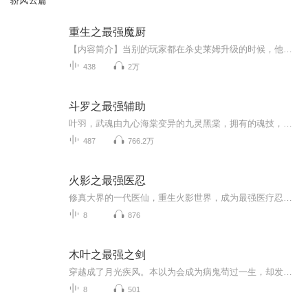
骄风云篇
重生之最强魔厨
【内容简介】当别的玩家都在杀史莱姆升级的时候，他却在新手村外采集蘑菇；当别的玩家已经杀到哥布林的时候，他还在做着馒头，屠杀野鸡；然而，当这些玩家努力了一个晚上，升到8级沾沾自喜的时候，他却靠着吃下一只蜜汁烤鸡秒升10级，还顺便拿下了新手村让...
438
2万
斗罗之最强辅助
叶羽，武魂由九心海棠变异的九灵黑棠，拥有的魂技，不仅有恐怖治疗，还有恐怖的力量增幅！ 当叶羽名震大陆时，九灵黑棠被认为已经超越天下第一武魂七宝琉璃塔，成为斗罗大陆最强辅助武魂！ 当人们觉得叶羽未来将成为斗罗大陆最强辅助魂师时，叶羽第二武魂不再隐藏。 第二武魂的出现，代表着武魂殿的终焉即将来临。叶羽，被称为终焉斗罗！...
487
766.2万
火影之最强医忍
修真大界的一代医仙，重生火影世界，成为最强医疗忍者！玄功正转，八门遁甲？重吾咒印？后遗之症统统治愈！玄功逆行，万般忍法？血继限界？凶悍体术强势碾压！五大国总是战乱不休啊还是让我横扫一切势力，治愈天下创痛...
8
876
木叶之最强之剑
穿越成了月光疾风。本以为会成为病鬼苟过一生，却发现自己会橘右京的神梦一刀流，还是加强魔改版！于是夭寿啦！月光疾风一刀断山一斩碎星啦！此时，某斑刚复活，挥舞着大宝剑很嚣张：唉，对不起，让你们重新画的地图有点多。于是一根小牙签堵住了他大宝剑的去路。谁？您好，斑爷。我是木叶忍者村木叶神梦流剑术大宗师，月光疾风。然后好大一个须佐被大卸八块。多年以后，六道仙人看着世界异样的风光笑了笑。居然衍生了更强大的力量，这片土地我不用再操心了。六道爷爷，那个力量是什么呀？月光疾风...
8
501