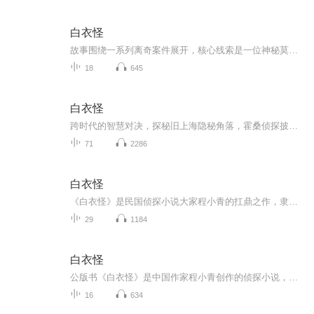
白衣怪
故事围绕一系列离奇案件展开，核心线索是一位神秘莫测、身穿白衣的怪人。这位“白衣怪”行踪诡秘，常常在月黑风高之夜出现，制造令人毛骨悚然的事件。其身份和动机成为贯穿全书的最大谜团，而主人公鲁平——一位智慧超群又颇具侠义精神的侦探，则肩负起揭...
18
645
白衣怪
跨时代的智慧对决，探秘旧上海隐秘角落，霍桑侦探披荆斩棘，揭示贪婪人性，一场扣人心弦的智慧较量！
71
2286
白衣怪
《白衣怪》是民国侦探小说大家程小青的扛鼎之作，隶属 “霍桑探案系列”。故事以民国时期风云变幻的上海为舞台，富商裘日升家中惊现 “白色怪物”，搅得全家惶惶不安，更诡异的是，屋内还留下神秘火柴与半个足印，疑云密布。著名侦探霍桑携好友包朗迅速介...
29
1184
白衣怪
公版书《白衣怪》是中国作家程小青创作的侦探小说，小说由多个短篇案件组成，包括《古怪的来客》《白色怪物》《凶案》等，书中的白衣怪形象神秘莫测，引领读者进入一个个惊心动魄的故事情节。小说作者程小青(1893-1976)，原名程青心，又名程辉斋，是中国现...
16
634