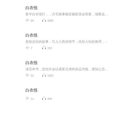
白衣怪
夜半白衣现行，，古宅诡事频发魅影游走暗夜，谜案连环上演虚实难辨，人心叵测层层悬念层层变揭开白衣之下，藏着的致命真相
84
4383
白衣怪
悬疑反转的故事，引人入胜的情节，丝丝入扣的推理，有声倾情的演播……一切，都为你而来！
7
319
白衣怪
读完本书，您也许会以裘家兄弟的命运为镜，便知心态是人生真正的掌舵者。兄长裘日晖身染伤寒，本有转圜之机，却被伪造的股票暴跌消息击溃心理防线，将一时危机视作穷途末路，未与命运角力便先自坍塌，终致病情恶化、含恨而终。弟弟裘日升机关算尽夺得家产...
51
1922
白衣怪
11
464