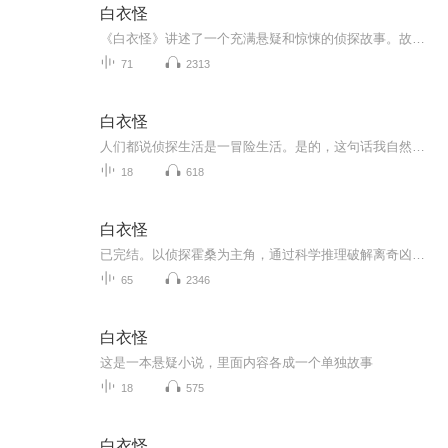
白衣怪
《白衣怪》讲述了一个充满悬疑和惊悚的侦探故事。故事围绕一系列离奇事件展开，主人公霍桑是一位聪明睿智的私家侦探，他通过细致的观察和严密的推理，逐步揭开案件背后的真相。小说的核心案件涉及一桩神秘的谋杀案，凶手作案手法诡异，现场留下了一些令人...
71
2313
白衣怪
人们都说侦探生活是一冒险生活。是的，这句话我自然承认，不过，据我的经验所得，我的意识中的冒险的定义，也许和一般人的有些差别。我觉得在侦探生活的冒险之中，往往使人的神经上感受到一种欣羡紧张的特殊刺激。这是一种神经上微妙的感觉，原不容易用文...
18
618
白衣怪
已完结。以侦探霍桑为主角，通过科学推理破解离奇凶案。故事围绕白色怪物现身、神秘符咒引发命案等悬疑事件展开，结合现场勘查与逻辑推演还原犯罪真相，体现短篇合集的叙事特色，注重细节铺陈与悬念营造。作品呈现民国侦探小说融合科学理性与本土叙事的风...
65
2346
白衣怪
这是一本悬疑小说，里面内容各成一个单独故事
18
575
白衣怪