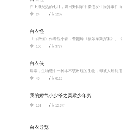
在上海炎热的七月，裘日升因家中接连发生怪异事件而陷入恐慌。他声称家中有“白色怪物”出没，甚至在卧室中发现神秘火柴和半个足印，似乎有人暗中作祟。著名侦探霍桑和好友包朗介入调查，却发现案件背后隐藏着复杂的家庭关系和利益纠葛。正当调查陷入僵局...
24
1207
白衣怪
《白衣怪》作者程小青，曾翻译《福尔摩斯探案》、《菲洛凡士探案》等西方著名侦探书籍。本书《白衣怪》讲述了一起诡异复杂的谋杀案及其侦破过程。侦探霍桑和他的助手包朗，从一根烧焦的火柴入手，抽丝剥茧，管中窥豹，通过逻辑推理和曲折的调查和证据分析...
106
3777
白衣侠
病毒，生物链中一种本不该出现的生物，却被人所利用，升级改造，在人间肆虐。沈旭，沙傲，本应是普通的医生和刑警，与白衣侠邂逅，卷入了这场危机之中。发誓要找出真相，却发现平静的生活背后，却是暗流汹涌。无形的敌人，或许就在我们身边。“人与病毒的较量，由我来画上休止符！”
46
6113
我的娇气小少爷之莫欺少年穷
151
12.5万
白衣导览