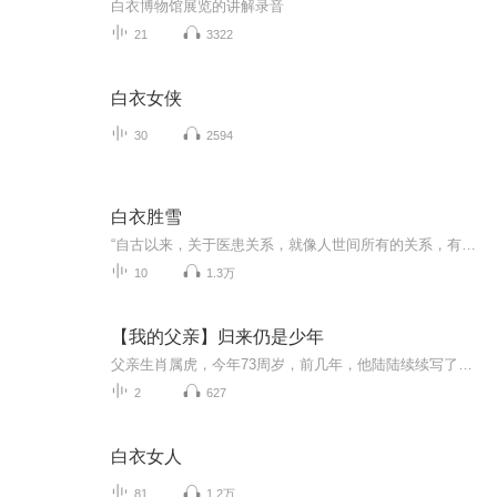
白衣博物馆展览的讲解录音
21
3322
白衣女侠
30
2594
白衣胜雪
“自古以来，关于医患关系，就像人世间所有的关系，有过太多美好的记载与传说，很感人，很动情，鱼水情深，救死扶伤，生死相托一生不忘。不知道从什么时候开始，所有的人都不再相互信任，医患关系跌破几千年的冻点，成就了今天这番摸样。医生战战兢兢如履...
10
1.3万
【我的父亲】归来仍是少年
父亲生肖属虎，今年73周岁，前几年，他陆陆续续写了十几篇短文，用他自己的话来说，是纪念自己的青春岁月，也是怀念曾经的年少时光。
2
627
白衣女人
81
1.2万