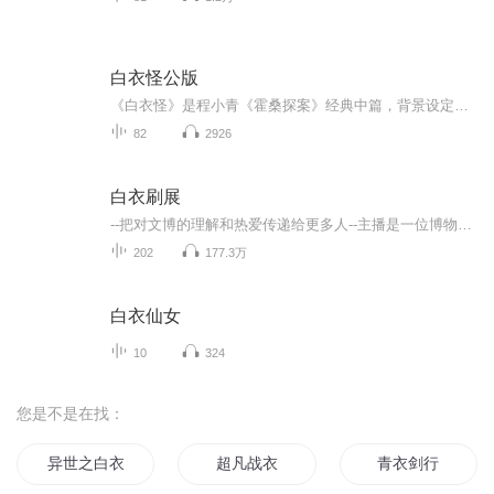
白衣怪公版
《白衣怪》是程小青《霍桑探案》经典中篇，背景设定于民国上海。富商裘日升家中频现白衣怪影，伴随神秘痕迹，全家陷入恐慌。 霍桑与助手包朗受邀调查之际，裘日升离奇身亡，法医鉴定为受惊引发心脏衰竭。霍桑拨开鬼神迷雾，深挖家族纠葛，发现白衣怪是老仆...
82
2926
白衣刷展
--把对文博的理解和热爱传递给更多人--主播是一位博物馆&古迹爱好者；坐标杭州，经常去江浙沪博物馆的各大展览和古迹，希望与大家一同分享知识与心得~除了最近进行的好展览介绍与看展思路，还有实用的交通、购票tips提供~
202
177.3万
白衣仙女
10
324
您是不是在找：
异世之白衣传说
超凡战衣
青衣剑行