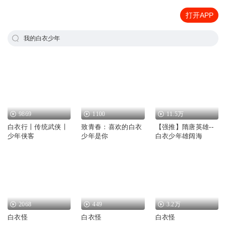
打开APP
我的白衣少年
9869
1100
11.5万
白衣行丨传统武侠丨
致青春：喜欢的白衣
【强推】隋唐英雄--
少年侠客
少年是你
白衣少年雄阔海
2068
449
3.2万
白衣怪
白衣怪
白衣怪