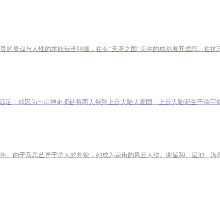
高贵的灵魂与人性的本能苦苦纠缠，在有“天府之国”美称的成都展开虐恋。在