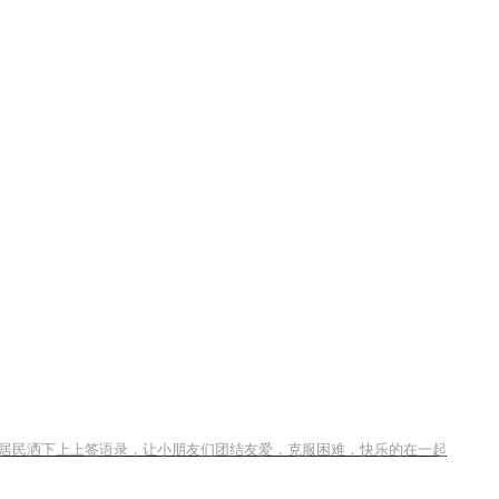
居民洒下上上签语录，让小朋友们团结友爱，克服困难，快乐的在一起