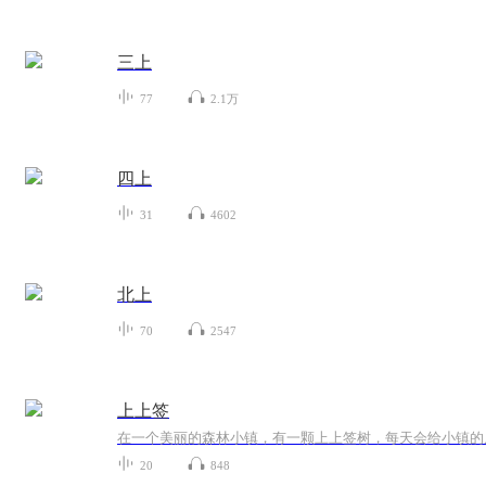
三上
77
2.1万
四上
31
4602
北上
70
2547
上上签
在一个美丽的森林小镇，有一颗上上签树，每天会给小镇的
20
848