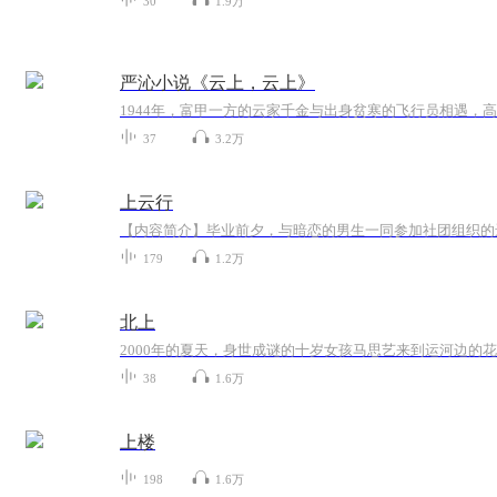
30
1.9万
严沁小说《云上，云上》
1944年，富甲一方的云家千金与出身贫寒的飞行员相遇，
37
3.2万
上云行
179
1.2万
北上
38
1.6万
上楼
198
1.6万