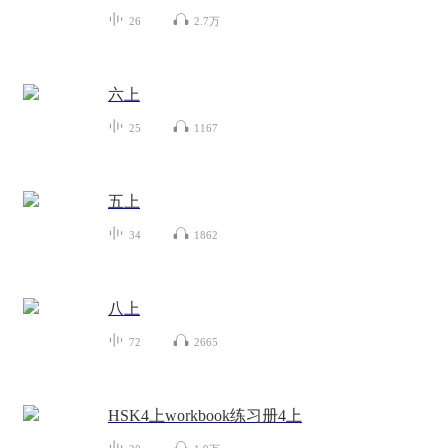
26
2.7万
六上
25
1167
五上
34
1862
八上
72
2665
HSK4上workbook练习册4上