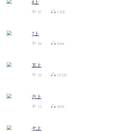
8上
97
1.9万
7上
94
8444
五上
20
13.5万
六上
12
4030
七上