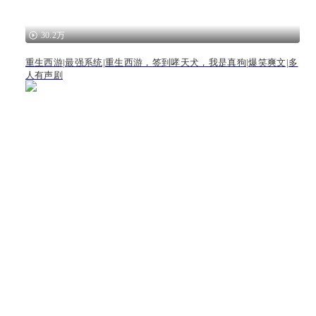
30.2万
重生西游|最强系统|重生西游，签到哮天犬，我是真狗|爆笑爽文|多
人有声剧