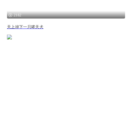
2182
天上掉下一只哮天犬