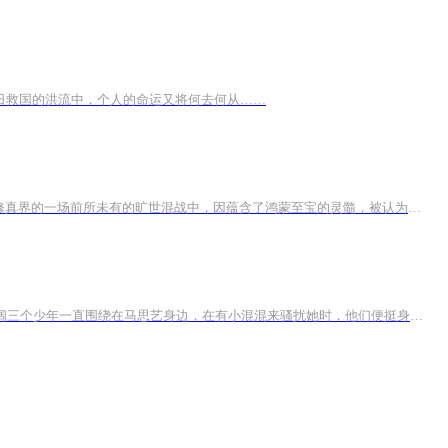
抗日救国的洪流中，个人的命运又将何去何从……
【内容简介】毕业前夕，与暗恋的男生一同参加社团组织的远足，却因为一串神奇项链将两人带到上云大陆大夏国。上云大陆诞生于鸿宇修真界的一场前所未有的旷世混战中，因蕴含了鸿蒙至宝的灵髓，被认为是一片修真圣土。现代穿越来的学生能否在修真界生存下去...
2000年的夏天，身世成谜的十岁女孩马思艺来到运河边的花街。由于马思艺异于常人的外貌，她成为花街的风云人物。谢望和、星池、海阔三个少年一直围绕在马思艺身边，在有小混混来骚扰她时，他们便挺身而出。高中时期的一场意外，马思艺的弟弟和奶奶相继离世...