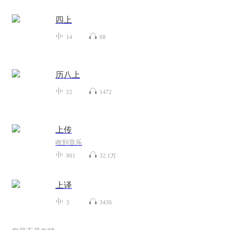
四上
14
88
历八上
22
1472
上传
收到音乐
901
32.1万
上译
3
3436