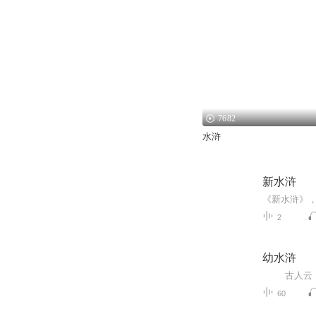
7682
水浒
新水浒
2
幼水浒
60