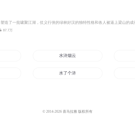
87.7万
水浒烟云
水了个浒
地主
自水浒开始
风流
水浒将星系统
© 2014-
2026
喜马拉雅 版权所有
魔侠水浒传