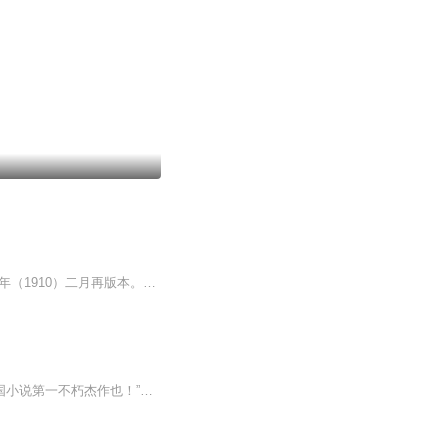
《新水浒》，五卷二十四回，陆士谔撰。有宣统元年（1909）上海改良小说社刊本，宣统二年（1910）二月再版本。小说接续贯华堂本《水浒》“梁山泊英雄惊恶梦”，写梁山泊居安思危，决意改革变法的故事。作者显然是借虚构梁山泊实行“新法”，来抒写自己对清...
古人云：“《水浒传》上承古代史传艺术之精华，下开顶天立地囊括四海之境界，为中国小说第一不朽杰作也！”虽说文无第一，武无第二，但四大名著反复被排名榜首，不正说明她的魅力所在吗？“《水浒传》所述一百零八人，各有其相貌、各有其性情、各有其品质，天下文章，无有出《水浒传》之右也！” 元宝爸爸在《幼三国》之后，用三年时间精心编撰，保留《水浒传》章有章法、句有句法、字有字法的特点，兼顾白话文与现代文的规范，与画师博观默契配合，创造出适合少年儿童阅读的水墨丹青...