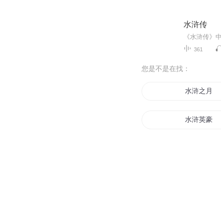
水浒传
361
您是不是在找：
水浒之月
水浒英豪
我在水浒斗
穿越之水浒
水浒神魔志