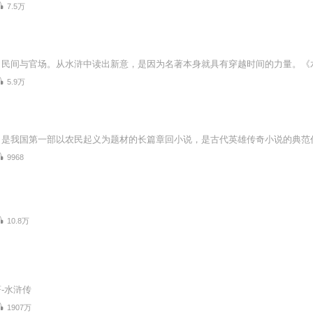
7.5万
5.9万
9968
10.8万
-水浒传
1907万