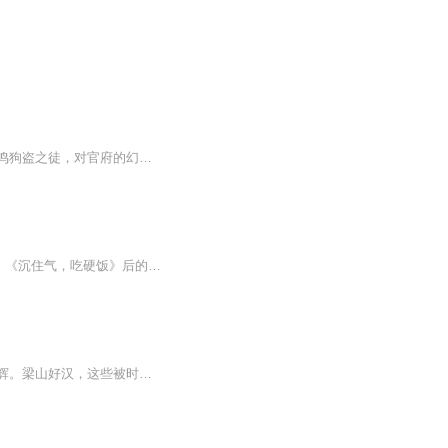
北宋末年，朝政日益腐败，官逼民反，民也不得不反。上到朝廷命官，下到普通百姓甚至鸡鸣狗盗之徒，对官府的幻想一点点破灭，生存日益艰辛，最终被逼上梁山。 当农民起义的壮举使好汉们士气日益高涨的时候，宋江做了一个决定接受招安改变了一切……英雄就这...
《水浒白看》《水浒白看》是知乎、豆瓣大V、前凤凰新闻客户端主笔王路继《唧唧复唧唧》《沉住气，吃硬饭》后的新力作。王路讲水浒，别人听了主要的感受是，觉得从前看《水浒》都白看了。在耳熟能详的故事中，剖出惊心动魄的一面，从细致入微的地方去考察，注重探寻人物的心理动机、逻辑常识，而绝不悖离文本。本书不仅是写水浒，更是写人情，不仅是写人情，更是向读者分享读书与观察世界的视角与方法。《水浒》解读是一个老生常谈的话题，要谈出新意很难，但可以说本书做到了。本书中指出金圣叹改动《水浒》之处，将两版文字对照得出，抽丝剥茧地理出原着真相，考据与解读可以让人信服。所有揣度必以文本为依据，不漫天发挥，仅以文本为依据，可谓严谨。能给读者还原名着背后的真相，引发大众重读名着和经典的兴趣。
在中国古代文学的浩瀚星海中，《水浒传》以其独特的英雄群像和深刻的社会批判，熠熠生辉。梁山好汉，这些被时代洪流裹挟的英雄，他们的故事，是对忠诚、义气、反抗与悲剧的深刻诠释。宋江：这位“及时雨”，以其深谋远虑和仁义之心，成为梁山的领袖。他的...