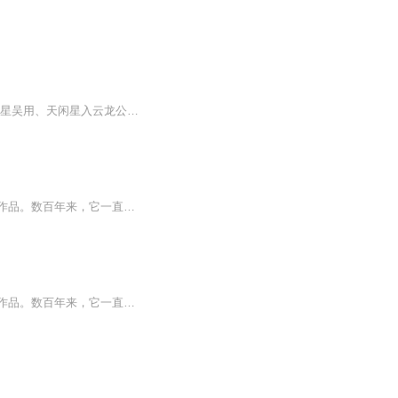
石碣前面书梁山泊天罡星三十六员： 天魁星呼保义宋江、天罡星玉麒麟卢俊义、天机星智多星吴用、天闲星入云龙公孙胜、天勇星大刀关胜、天雄星豹子头林冲、天猛星霹雳火秦明、天威双鞭呼延灼、天英星小李广花荣、天贵星小旋风柴进、天富星扑天雕李应、天满星...
《水浒传》，是我国第一部以农民起义为题材的长篇章回小说，是古代英雄传奇小说的典范作品。数百年来，它一直深受我国人民、乃至世界人民的喜爱。
《水浒传》，是我国第一部以农民起义为题材的长篇章回小说，是古代英雄传奇小说的典范作品。数百年来，它一直深受我国人民、乃至世界人民的喜爱。