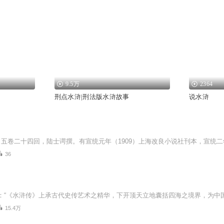
9.5万
2364
刑点水浒|刑法版水浒故事
说水浒
36
15.4万