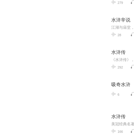
279
水浒辛说
28
水浒传
292
吸奇水浒
6
水浒传
美冠经典名著
166