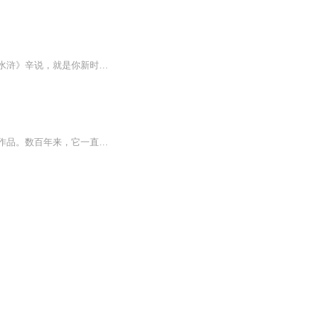
江湖与庙堂，民间与官场。从水浒中读出新意，是因为名著本身就具有穿越时间的力量。《水浒》辛说，就是你新时代的互联网嘴替。
《水浒传》，是我国第一部以农民起义为题材的长篇章回小说，是古代英雄传奇小说的典范作品。数百年来，它一直深受我国人民、乃至世界人民的喜爱。