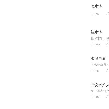
读水浒
69
新水浒
188
水浒白看
38
细说水浒人
100