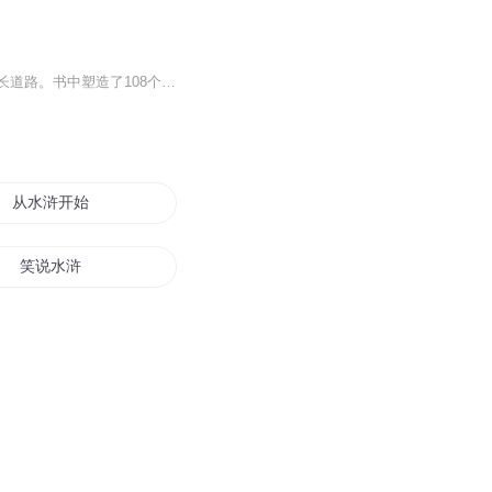
《水浒传》中塑造了一批啸聚江湖，仗义行侠的绿林好汉的独特性格和各人被逼上梁山的成长道路。书中塑造了108个英雄好汉，每人有每人的语言，通过这些语言，人物的迥异性格被刻画得惟妙惟肖，栩栩如生。这部评书是根据施耐庵的原著《水浒》讲述。故事包括林...
从水浒开始修仙
笑说水浒
穿越之水浒风云
神界水浒
水浒之最强匪二代