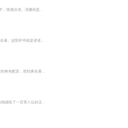
演播与诵读的区别是：演播更加灵活、生动、形象鲜明。并不如诵读一般字正腔圆，音调平平，情感冷漠。演播则是更加带入和贴合原著的情感，塑造鲜明的人物形象，从而拉近名著与广大读者直接的距离。晨蒙先生倾情演播古典文学名著《水浒传》，希望能够带给您...
水泊梁山一百单八将，个个都是英雄好汉。 《水浒传》是中国人不可不了解的一部经典传统名著。这部评书就是讲述关于这些水浒英雄的故事与绯闻。 天罡尽已归天界，地煞还应入地中。 千古为神皆庙食，万年青史播英雄。
这是一档专门为6-12岁小朋友打造的《水浒传》趣味解读节目！我们用生动有趣的故事+可爱的角色配音，把经典名著变成孩子们爱听的"英雄冒险故事集"。在这里：� 武松会教你"遇到大老虎怎么办"的安全知识� 鲁智深是个爱护小动物的大力士� 孙二娘的包子铺...
《水浒传》成书于元末明初，作者施耐庵。水浒，原意为“在水边上”，指水泊梁山。作品生动地描绘了一百零八位好汉被逼上梁山、替天行道的英雄事迹，深刻地揭示了官逼民反的主题，弘扬了人间正气，是一曲忠义的颂歌！该书人物形象鲜明，极富个性魅力。金圣叹评价说：“叙一百八人，人有其性情，人有其气质，人有其形状，人有其声口。”其中，花和尚鲁智深、豹子头林冲、青面兽杨志、行者武松、黑旋风李逵等艺术形象呼之欲出、光彩照人，不但早已深入人心，成为深受广大读者喜爱的人物，同时也成为...