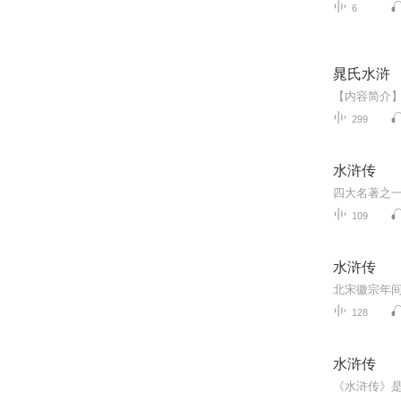
6
晁氏水浒
299
水浒传
四大名著之
109
水浒传
128
水浒传