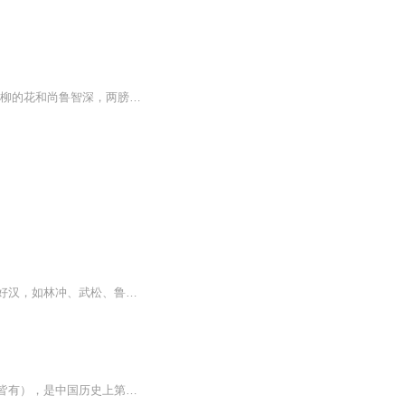
【内容简介】“咱也来个煮酒论英雄，先说神力。这江湖之上，要说神力，第一当属倒拔垂杨柳的花和尚鲁智深，两膀若无千斤之力，怎能动的树木。”“这便是你孤陋寡闻了，岂不闻小霸王力扛东京数千斤闸门，四路反王这才安然逃出东京，怎是凡人可比。”【作者/...
北宋徽宗年间，朝政腐败，贪官污吏横行无忌，民不聊生。许多原本安分守己、身怀武艺的好汉，如林冲、武松、鲁智深等，或因权贵迫害，或因打抱不平而惹祸上身，最终走投无路，被逼上梁山泊落草为寇。随着各路英雄汇聚，梁山势力日益壮大，最终聚齐了以宋江...
《水浒传》是元末明初施耐庵创作的长篇小说（现存刊本署名大多有施耐庵或罗贯中或两人皆有），是中国历史上第一部用白话文写成的章回体长篇小说 。全书通过描写以宋江为首的一百零八位梁山好汉消灭乱臣贼子、水泊梁山壮大和接受宋朝招安，以及受招安后为...