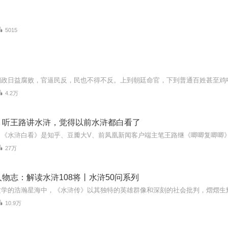
5015
4.2万
｜听王路讲水浒，觉得以前水浒都白看了
27万
物志：解读水浒108将丨水浒50问系列
10.9万