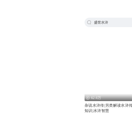
盛世水浒
62.6万
杂说水浒传|另类解读水浒传
知识|水浒智慧