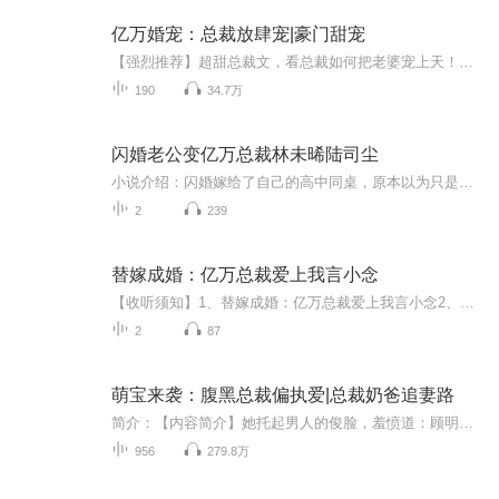
亿万婚宠：总裁放肆宠|豪门甜宠
【强烈推荐】超甜总裁文，看总裁如何把老婆宠上天！！【内容简介】“老婆，乖乖给我爱！”他娶她为妻，宠她上天。表妹抢了她的男朋友，她以最高调的姿态嫁给S城第一豪门权家。他是全球风云叱咤的大人物，她是一个名不经传的小孤女。...
190
34.7万
闪婚老公变亿万总裁林未晞陆司尘
小说介绍：闪婚嫁给了自己的高中同桌，原本以为只是个普通海归，没想到，婚后某人摇身一变竟成了跨国集团的总裁。原以为只是逢场作戏，却被某人假戏真做。 【收听须知】1、《闪婚老公变亿万总裁林未晞陆司尘》2、由于音频节目更新的比较慢，如想快速阅读小...
2
239
替嫁成婚：亿万总裁爱上我言小念
【收听须知】1、替嫁成婚：亿万总裁爱上我言小念2、由于音频节目更新的比较慢，如想快速阅读小说文字版的全部章节，请在微信中搜索公/众/号【毛毛虫文学】，关注后，并在公/众/号中回复：【1296】，便可快速阅读小说文字版全集。（注意：需要在公/众/号中...
2
87
萌宝来袭：腹黑总裁偏执爱|总裁奶爸追妻路
简介：【内容简介】她托起男人的俊脸，羞愤道：顾明煊，你真无耻！他不满地盯着身下的她：看来你还没有满足，那再来一次！五年前，一场阴谋让他们亲热交集，五年后，俩人相遇却不相识。【作者简介】红玉如冰【主播介绍】胤祥，原名李祥热爱演播艺术，情感...
956
279.8万