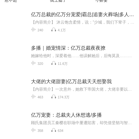
惹不起
我上瘾了
小娇妻
亿万总裁的亿万分宠爱|霸总|追妻火葬场|多人精品
【内容简介】 沐云饱含柔情，说：“少城，我们下辈子，也做夫妻，好吗？”“不要。”“什么！你竟然说不要，我们结婚才一年，你就想换老婆啦。”“恩，下辈子我选择做你的父亲，保护你一辈子。”沐云白了他一眼：“以后你跟你的老婆睡在一起，还是跟你的宝...
240
4.1万
多播｜婚宠情深：亿万总裁夜夜撩
她嫁给他时，深爱着他……他误解她后，后悔莫及……再回来，并不想纠缠过往，但命运的结岂是那么容易解开的？又重逢，这一次认真看清自己的心，总裁开始夜~夜~撩~~~~她深爱着他，但误解让他们分开。亿万总裁开始了撩妻之路，他的每一步都让她心动不已。爱...
320
11.6万
大佬的大佬甜妻|亿万总裁天天想娶我
【内容简介】一次意外，她救下帝国大佬，大佬非要以身相许娶她。众人纷纷嘲讽：就这种乡下来的土包子也配得上夜少？什么？又土又丑又没用？她反手一个大……惊世美貌、无数马甲渐渐暴露。慕夏隐藏身份回国，只为查清母亲去世真相。当马甲一个个被扒，众人...
463
174.3万
亿万宠妻：总裁夫人休想逃/多播
顾氏集团员工秦樱在职场中屡遭陷害，却凭借坚韧与智慧绝地反击的故事。她不仅要应对同事白茜的剽窃、安初夏的嫉妒算计，更意外卷入与霸道总裁顾梓的情感漩涡。顾梓表面冷酷，却屡次在秦樱身陷舆论危机时暗中相助，两人从误会重重到渐生情愫。与此同时，温...
358
634