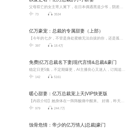
父母双亡的女主寄人篱下，在日本偶遇黑道少爷，阴差阳错之下被迫在少爷家当女佣，高冷黑道少爷与当代女强灰姑娘，相爱相杀，何时开始暗生情愫的呢？“敢跟我斗，有点东西哈！”主播：艺闪迪思后期：艺闪迪思一个人做第一本网剧，我容易么我！如果听得下去的话，求订阅、点赞、评论（吐槽也行）、打赏！每天进步一点！
73
3534
亿万豪宠：总裁的专属甜妻（上部）
【今年的七夕，不管是身处蜜糖无法自拔的你，还是孤独寂寞无人依靠的你，小阅都将带你进入一个超现实的玛丽苏世界，让没有爱情的你拥有爱情，让甜蜜的人更加甜蜜~从七夕开始连续五天，7本精挑细选的爱情故事，每天爆更5集畅快听！】作者：猫千草，昵称漠漠，萧萧，猫仔，阅文集团旗下作者播客：悠然简介：他是冷傲高贵的商业帝王，能被他宠着的女人只有一个，偏偏这个女人还对被宠这件事不屑一顾，想着法子要和他撇清关系。 “你可以抱的男人只有我一个。”总裁大人...
397
18.4万
免费|亿万总裁名下妻|现代言情&总裁&豪门
稳定日更5集，不定期爆更，AI主播良心又迷人，订阅追更不迷路！ 【内容简介】 “天上欢腾着的是亮丽的星光，桌上摇曳着的是温馨的烛光，我捕捉不到你闪烁的眼光”一段轻轻的哼唱声响起，伴随着天空之城的音乐，安静的休息室里好像被窜台的日本治愈向动漫...
142
5161
暖心甜妻：亿万总裁宠上天|VIP快更版
【内容介绍】她身体在一阵阵酸痛中醒来。 好痛，昨天她去蹦极了吗？ 不对，就算是蹦极，也不应该是这个地方痛吧！她被自己可怕的想法猛然惊醒，眼前的画面却不是自己熟悉的房间，而是……酒店？ 她蓦地坐了起来，发现自己精心挑选的宴会礼服被扔在地上……...
979
244.7万
蚀骨危情：帝少的亿万情人|总裁|豪门