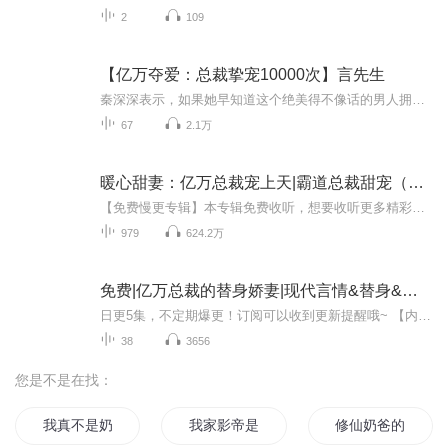
2
109
【亿万夺爱：总裁挚宠10000次】言先生
秦深深表示，如果她早知道这个绝美得不像话的男人拥有这么可怕的身份…打死她也不敢毒舌吐槽他。现在怎么办？这个犹如恶魔的男人，竟然开始招惹她…………墨御霆，手握整个世界金融命脉的男人抖一抖脚，世界经济都会震三震的暗夜霸主。他俊美如神，又邪魅...
67
2.1万
暖心甜妻：亿万总裁宠上天|霸道总裁甜宠（免费版）
【免费慢更专辑】本专辑免费收听，想要收听更多精彩剧情，指路VIP快更专辑，点击直达→暖心甜妻：亿万总裁宠上天|霸道总裁甜宠VIP快更版，精彩快人一步！【内容介绍】她身体在一阵阵酸痛中醒来。 好痛，昨天她去蹦极了吗？ 不对，就算是蹦极，也不应该是这...
979
624.2万
免费|亿万总裁的替身娇妻|现代言情&替身&总裁
日更5集，不定期爆更！订阅可以收到更新提醒哦~ 【内容简介】 聂家小公子容天，叛逆音乐才子，被宠爱却拒接家族重担。姐姐聂晶晶为保家族颜面，替他迎娶苏家千金慕情。新婚之夜，新娘慕纱的意外离去，让慕情成了意外的替身。初入豪门的她，面对冷傲的容天...
38
3656
您是不是在找：
我真不是奶爸
我家影帝是奶爸
修仙奶爸的至强人