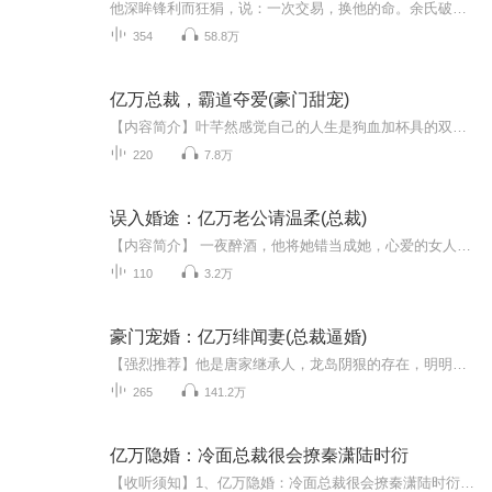
他深眸锋利而狂狷，说：一次交易，换他的命。余氏破产，父亲欠下巨额债务自杀。为了还债，她被迫把自己卖给太华城俱乐部的幕后老板，成为他肆意玩弄的金丝雀。他权势滔天，嗜血狠戾。她的一段舞，是他夜夜沉沦不放手的开始。他吻她，侵略十足：染染，只要...
354
58.8万
亿万总裁，霸道夺爱(豪门甜宠)
【内容简介】叶芊然感觉自己的人生是狗血加杯具的双重组合。刚一出生，老爹跟富婆跑掉了。刚一毕业，从在产房里就相识相知的青梅竹马被白富美夺走了。老天终于开次眼，抛下个高富帅，岂料同父异母的妹妹跑来横刀夺爱。好吧，废柴当自强，我叶芊然绝不会在同一个地方绊倒第三次！莫承熙，你给我听好，做了我的人，就要从一而终，给你一瓶灭蚊灵，把身边的妖蛾子全部灭掉。【作者简介】作者：最爱吃柳橙，凤鸣轩专栏作家,创作作品《假戏真婚：首席男神领回家》《亿万总裁，霸道夺爱》书写新时代女性对爱...
220
7.8万
误入婚途：亿万老公请温柔(总裁)
【内容简介】 一夜醉酒，他将她错当成她，心爱的女人负气出走 奉子成婚，他千般不愿，她难掩欣喜，以为多年的苦守终究会开出花 婚姻五年，她小心讨好，他却不闻不问 女儿的敏感，女儿的成熟终究成了心里的一根刺 一次宴会，温婉的她向众人提出离婚，他却开始不依不饶 【作者简介】 作者：三灵彩，创作经验丰富，著有多部长篇完结作品，其作品感情细腻富有感染力 【演播简介】 出品：畅读书城 演播：夏沫微凉
110
3.2万
豪门宠婚：亿万绯闻妻(总裁逼婚)
【强烈推荐】他是唐家继承人，龙岛阴狠的存在，明明年轻，却被人尊称之为“七爷”。传说，他宠一个女人到无法无天。传说，他为了那个女人几乎生死一线。【内容简介】“你准备让我的孩子认谁做爹？”他嘴角勾着阴笑，带扛着火箭筒的三百多人包围教堂，一副凛然，不顾新郎嗜血的眸光，只是睥睨的看着她，“今天这婚你敢结，我就让这里的人一个都走不出去……包括我！”他淡淡的威胁，却目光柔和宠溺的看着她。“你就是个疯子！”她看着他，受不了的大吼出声，“如果这是你想...
265
141.2万
亿万隐婚：冷面总裁很会撩秦潇陆时衍
【收听须知】1、亿万隐婚：冷面总裁很会撩秦潇陆时衍2、由于音频节目更新的比较慢，如想快速阅读小说文字版的全部章节，请在微信中搜索公/众/号【黑葡萄文学】，关注后，并在公/众/号中回复：【838】，便可快速阅读小说文字版全集。（注意：需要在公/众/号...