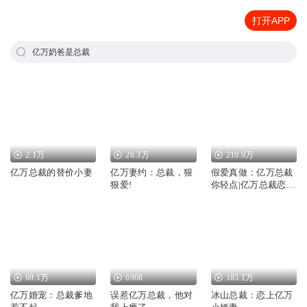
打开APP
亿万奶爸是总裁
2.1万
26.3万
210.9万
亿万总裁的替价小妻
亿万妻约：总裁，狠
假爱真做：亿万总裁
狠爱!
你轻点|亿万总裁恋上
我|萧凌苏素|多人有
声剧
69.1万
6908
185.1万
亿万婚宠：总裁爹地
误惹亿万总裁，他对
冰山总裁：恋上亿万