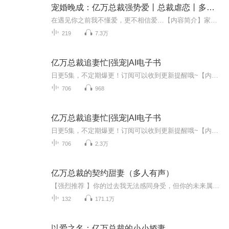
宠婚晚成：亿万总裁强势爱丨总裁虐恋丨多人有声
在遇见你之前我不懂爱，更不相信爱…【内容简介】家门不幸，年少早成，本发誓要做那顶天立地的女强人。初中三年，高中两年，却遇见了与她无比相似的他。一见钟情，二见倾心，三见相许……他是她深爱十三年的男人她亦是他深爱十三年的女人八年前，一次阴谋...
219
7.3万
亿万总裁追妻忙|强宠|AI电子书
日更5集，不定期爆更！订阅可以收到更新提醒哦~【内容简介】： 他，温家大少，家财万贯貌比潘安，是万千少女的梦中情人。她，三无干物女，在人海中卑微似一粒尘埃。两个本该拥有截然不同的命运轨迹，却在一次偏差的午后相遇相爱。他宠她若至宝，甚至不惜抛...
706
968
亿万总裁追妻忙|强宠|AI电子书
日更5集，不定期爆更！订阅可以收到更新提醒哦~【内容简介】他，温家大少，家财万贯貌比潘安，是万千少女的梦中情人。她，三无干物女，在人海中卑微似一粒尘埃。两个本该拥有截然不同的命运轨迹，却在一次偏差的午后相遇相爱。他宠她若至宝，甚至不惜抛弃...
706
2.3万
亿万总裁的契约甜妻（多人有声）
【强烈推荐 】你的过去我无法感同身受，但你的未来属于我。【内容简介】开溜不成被大BOSS逮了个正着，赔上初吻不说，差点连清白也赔进去。孰可忍，孰不可忍，她一脚就踹中他的小弟……再次相遇，他是高高在上的大总裁，她是个小助理，送签个文件，再次撞到...
132
171.1万
以爱之名：亿万总裁的小小娇妻