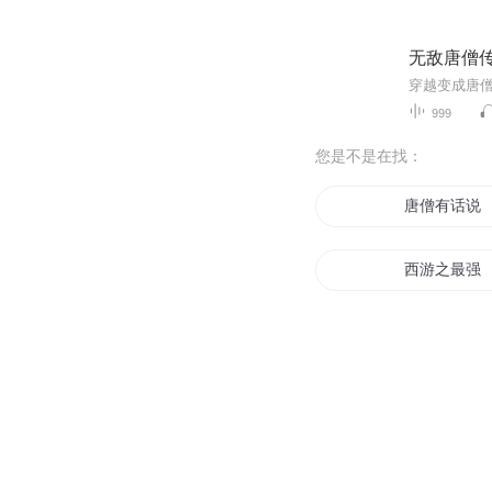
无敌唐僧
999
您是不是在找：
唐僧有话说
西游之最强
老衲不是唐
最强之妖孽
唐僧打穿西