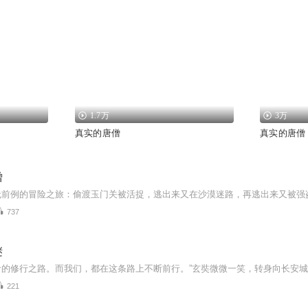
1.7万
3万
真实的唐僧
真实的唐僧
僧
737
谜
命的修行之路。而我们，都在这条路上不断前行。”玄奘微微一笑，转身向长安
221