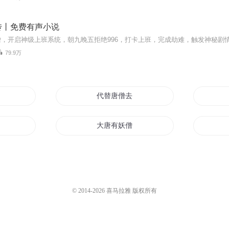
传丨免费有声小说
79.9万
代替唐僧去西天
唐僧
大唐有妖僧
僧
重生之最强唐僧
唐僧
西游之最强唐僧系统
© 2014-
2026
喜马拉雅 版权所有
游
唐僧有毒