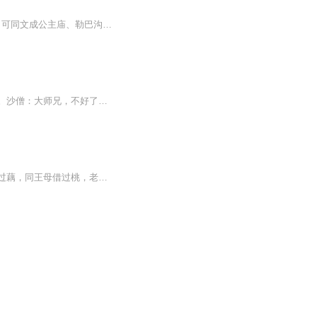
音频来源于链景旅行 地址 玉树直门达通天河大桥旁 票价描述 暂无 开放时间 暂无 乘车信息 可同文成公主庙、勒巴沟岩画和通天
穿越西游，成为唐僧，携带游戏系统，可以打怪升级，爆装备，从此，西游上的妖怪危险了。沙僧：大师兄，不好了，妖怪又被师父抓跑了。唐僧：你们今天听好了，不是你们保护为师去西天取经，而是师父带着你们拖后腿的几个家伙一直打到西天。。。。。
内容简介：穿越成唐僧，获得最强唐僧系统，与三皇五帝论道，与女娲同游诸天，向哪吒求过藕，同王母借过桃，老君见了他就躲，漫天神佛看到他就逃，“如来你别跑，再跑将你压在五指山，”“玉帝，多说一句将你捉去炼丹，”会喊麦，会作诗，坑逼拐骗，全能无...