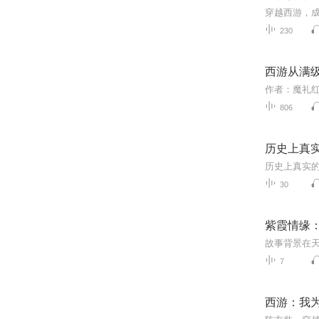
230
西游从满
作者：魔礼
806
历史上真
30
紫霞情缘
7
西游：我