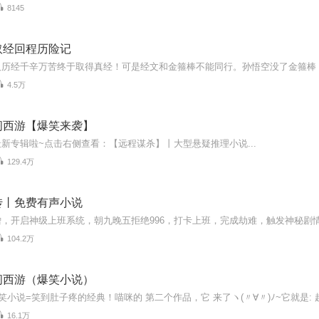
8145
取经回程历险记
4.5万
闯西游【爆笑来袭】
新专辑啦~点击右侧查看：【远程谋杀】丨大型悬疑推理小说...
129.4万
传丨免费有声小说
104.2万
闯西游（爆笑小说）
16.1万