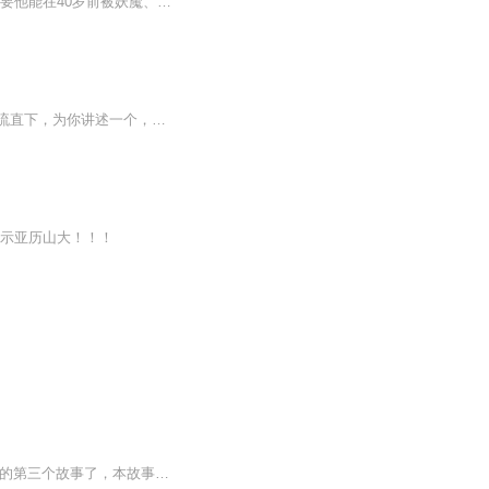
陈玄奘，穿越者，随身带着一个不正经的系统，穿到了西游世界。 系统有一个终极任务，只要他能在40岁前被妖魔、或仙佛杀死九次，便可成就达到圣人，鸿蒙不灭，本我不灭！ 而且，每死一次，境界就能提升一波…… 于是乎，西游劫难里各种骚操作出现了…… 地...
你以为的西游，只是你以为的，但是在这部作品中，会给你一种不一样的反思，请听鼻涕飞流直下，为你讲述一个，不一样的西游记。本专辑，纯属主播个人练习使用，如有侵权，请第一时间告知，感谢！
表示亚历山大！！！
继承西游的一贯宗旨，这是唐僧带着几个废物徒弟一路西游的故事....这是我讲的跟西游有关的第三个故事了，本故事属于搞笑逗比系列，喜欢的捧个人场，订阅评论月票尽情抛洒...COME ON.......