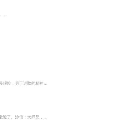
……
本书讲的是神话故事《西游记》中的主人翁～唐僧的人物原型～唐代高僧玄奘大师，大师不畏艰险，勇于进取的精神，仔细认真、一丝不苟的处事态度，大师翻译了75部经书，浩瀚的卷佚极大地丰富了祖国光辉灿烂的文化宝库，也为印度保存了珍贵的佛教文献，为中、...
穿越西游，成为唐僧，携带着游戏系统，可以打怪升级，爆装备，从此，西游路上的妖怪们危险了。沙僧：大师兄，不好啦，妖怪又被师父抓走啦。唐僧：你们几个今天给我听好了，不是你们保护为师去西天取经，而是师父带着你们几个拖后腿的知道吗？没有你们，为...