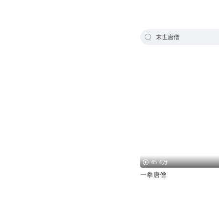
末世唐僧
45.4万
一拳唐僧