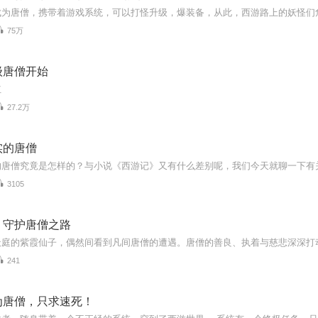
75万
级唐僧开始
红
27.2万
实的唐僧
3105
：守护唐僧之路
241
为唐僧，只求速死！