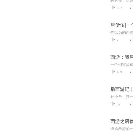
367
唐僧传|一
2
西游：我
一个倒霉蛋
169
后西游记
孙小圣、猪
52
西游之唐