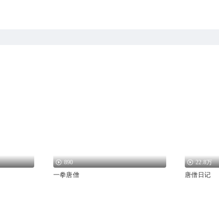
890
22.8万
一拳唐僧
唐僧日记