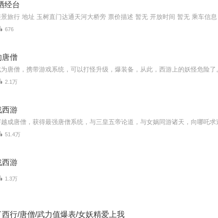
晒经台
676
的唐僧
2.1万
战西游
51.4万
战西游
1.3万
西行/唐僧/武力值爆表/女妖精爱上我