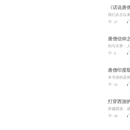
《话说唐
我们从古以
27
唐僧信仰
间与天界：
8
唐僧印度
15
打穿西游的
49