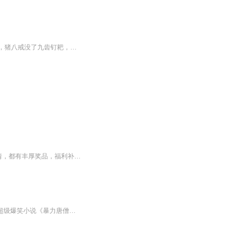
唐僧师徒四人历经千辛万苦终于取得真经！可是经文和金箍棒不能同行。孙悟空没了金箍棒，猪八戒没了九齿钉耙，沙僧没了禅杖，如何降妖？究竟如何把经文带到大唐皇帝那里呢？灵虚子，到彼僧吗？听，来了来了
穿越变成唐僧，开启神级上班系统，朝九晚五拒绝996，打卡上班，完成劫难，触发神秘剧情，都有丰厚奖品，福利补贴样样有，工资日结，从不拖欠。上班时间，他是个取经的工具人，任由各种妖精掳走；下班时间，他重拳出击，大杀四方，让漫天仙佛闻之色变！··...
搞笑主播+爆笑小说=笑到肚子疼的经典！喵咪的 第二个作品，它 来了ヽ(〃∀〃)ﾉ~它就是: 超级爆笑小说《暴力唐僧闯西游》这是一部颠覆三观的西游！有傲娇高冷的自主探索系统！有暴力满分的帅气屌丝唐僧！有一群妩媚、妖娆、呆萌、可爱、漂亮、机智、有个性、馋你身子、想长生不老的妖怪小姐姐们！还有各种出乎意外的神翻转剧情！满足你对有声小说的一切期待！关键是！它还特别 特别 特别 搞笑！哈哈哈...最重要的是：本！书！支！持！催！更！可以听到你们爽！还在等什么？评论区...