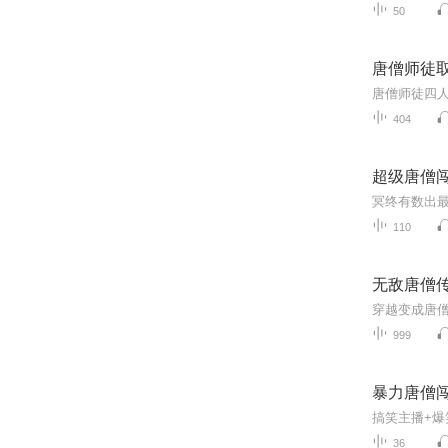
50
唐僧师徒
404
超级唐僧
冥终有数出最
110
无敌唐僧
999
暴力唐僧
36