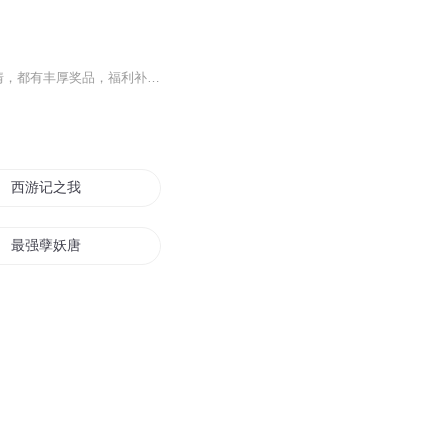
穿越变成唐僧，开启神级上班系统，朝九晚五拒绝996，打卡上班，完成劫难，触发神秘剧情，都有丰厚奖品，福利补贴样样有，工资日结，从不拖欠。上班时间，他是个取经的工具人，任由各种妖精掳走；下班时间，他重拳出击，大杀四方，让漫天仙佛闻之色变！··...
西游记之我是唐僧他爹
最强孽妖唐僧
重生之极道唐僧
最强唐僧
我不是唐僧