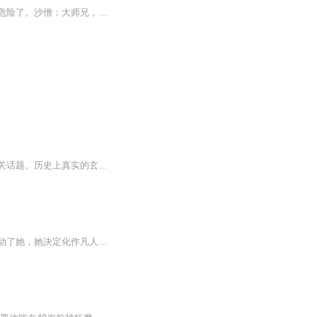
穿越西游，成为唐僧，携带着游戏系统，可以打怪升级，爆装备，从此，西游路上的妖怪们危险了。沙僧：大师兄，不好啦，妖怪又被师父抓走啦。唐僧：你们几个今天给我听好了，不是你们保护为师去西天取经，而是师父带着你们几个拖后腿的知道吗？没有你们，为...
历史上真实的唐僧究竟是怎样的？与小说《西游记》又有什么差别呢，我们今天就聊一下有关话题。历史上真实的玄奘，俗家姓陈，名祎、是洛阳缑氏人，也就是今天今河南省偃师缑氏镇的人。是唐朝著名的法师、也是旅行家、和翻译家。玄奘一生专门研究佛教的经论...
故事背景在天庭的紫霞仙子，偶然间看到凡间唐僧的遭遇。唐僧的善良、执着与慈悲深深打动了她，她决定化作凡人，悄悄守护在他身边