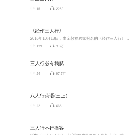
15
2232
《经作三人行》
2016年10月18日，由金敦福独家冠名的《经作三人行》在安徽农村广播正式开播，从此以后，每周二11:30开始，喜欢听广播的经作种植户和经作产品经销商们，就会在调频95.5听到这样的声音：《经作三人行》由金敦福独家冠名播出。《经作三人行》，金敦福与您同行！金敦福致力于病虫草害防治、经作绿色生防、土壤改良修复以及智能农业设施！死苗烂棵，就找金敦福！《经作三人行》专业交流经济作物死苗烂棵、落花落果、病虫草害等各种问题，从土壤健康到作物健康，标本兼治，案例全程跟...
139
3.6万
三人行必有我腻
24
97.2万
八人行英语(三上）
42
636
三人行不行播客