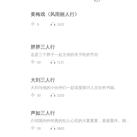
行》
黄梅戏《风雨丽人行》
9
1932
胖胖三人行
这是三个胖子一起主持的关于吃的节目
59
71万
大刘三人行
大刘与他的小伙伴们一起深度探讨人文社科书籍。
30
1033
声如三人行
介绍国内外经典的扣人心弦的大案要案，悬疑案件。揭秘了解国内外的城市传说，校园传说。介绍历史上著名的妖怪传说。演播人：小晗 大明 艳子 郭子 小捷 更新时间：周播节目，每周周一更新，节假日不定期更新。
28
5863