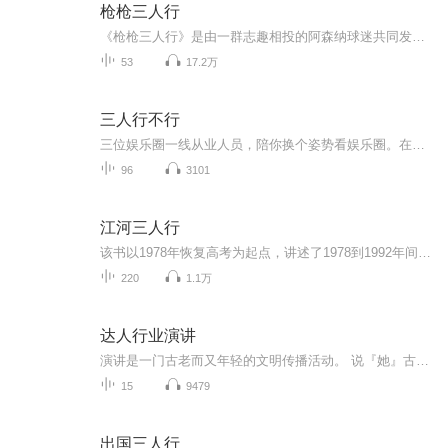
枪枪三人行
《枪枪三人行》是由一群志趣相投的阿森纳球迷共同发起的一款聊天电台。每场球赛结束后约上三两球迷和你一起聊聊比赛，聊聊兵工厂近期的热门话题，记录一生红白路上的每一个精彩瞬间。
53
17.2万
三人行不行
三位娱乐圈一线从业人员，陪你换个姿势看娱乐圈。在这里会随时掉落与明星艺人的聊天局与业内人士畅聊行业秘闻主播分享圈内剧集幕后、文娱职场、热辣话题和事件轻松上班，快乐吃瓜。
96
3101
江河三人行
该书以1978年恢复高考为起点，讲述了1978到1992年间改革开放的大背景下，国有经济、集体经济、个体经济的典型代表宋运辉、雷东宝、杨巡等为代表的先行者们在变革浪潮中不断探索和突围的浮沉故事。
220
1.1万
达人行业演讲
演讲是一门古老而又年轻的文明传播活动。 说『她』古老，因为自有人类以来，演讲就必然存在。『便捷的口才将使得你雄辩滔滔，占尽上风』，这就是镌刻于3000年前，埃及古墓上的铭文。 说『她』年轻，是因为我们国人，受两千多年的封建传统禁锢，以含蓄为美，不擅口头表达。自从邓公南巡讲话后，解放了国人的思想。演讲这个时尚美女，才焕发出美丽的光芒。 演讲是门嘴角舞动的人生艺术。 一人之辩，重于九鼎之宝；三寸之舌，强于百万之师。——『战国策』 曾经碰到一个职场人，他非常痛苦地告诉我一件事情。 他和一个同事争取一个更高地职位。他兢兢业业，任劳任怨，典型的埋头苦干型人才。而他的同事则相反，工作也做，但特别喜欢在公开场合讲，尤其是争取每一个机会，在团队中分享，向上级汇报工作，向客户讲品牌与故事。 最终，在大家都认为他功劳最大时，他的竞争对手却上任了。 学会演讲，就是学会沟通的金钥匙。老板汇报，会议发言，客户沟通等不再难。
15
9479
出国三人行