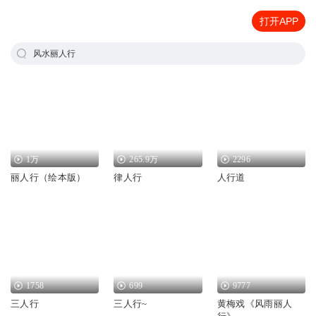
打开APP
风水丽人行
1万
265.9万
2296
丽人行（绘本版）
律人行
人行道
1758
699
9777
三人行
三人行~
黄梅戏《风雨丽人