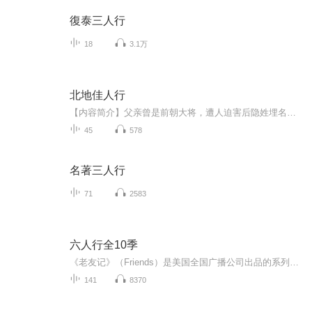
復泰三人行
18
3.1万
北地佳人行
【内容简介】父亲曾是前朝大将，遭人迫害后隐姓埋名，临终前将伸冤和抚养幼弟的重任交与她。她努力寻求生计，却再三受到权贵欺辱，幼弟亦因此惨遭不幸。万念俱灰，她决定进宫伸冤，讨回公道。几经周折，她成为皇帝身边的公文女官，在宫中邂逅对她一见钟情...
45
578
名著三人行
71
2583
六人行全10季
《老友记》（Friends）是美国全国广播公司出品的系列情景喜剧，由大卫·克莱恩、玛尔塔·考夫曼担任主创，凯文·布赖特 、Gary Halvorson、迈克尔·莱拜克等执导，詹妮弗·安妮斯顿、大卫·修蒙、柯特妮·考克斯、丽莎·库卓、马特·勒布朗和马修·派瑞主...
141
8370