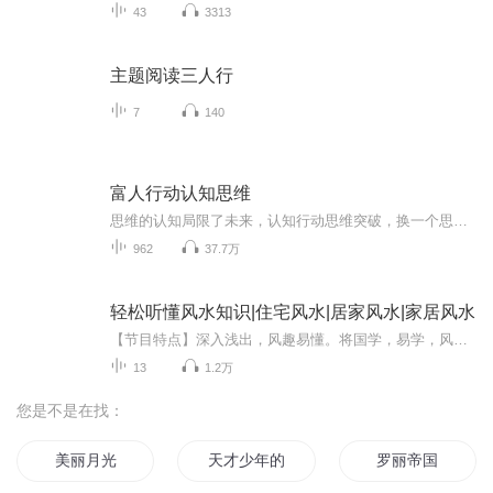
43
3313
主题阅读三人行
7
140
富人行动认知思维
思维的认知局限了未来，认知行动思维突破，换一个思路去看待问题，问题就成了另外一种解决思路，想的话问题多，做的话才会有答案，认知的终极目标是行动
962
37.7万
轻松听懂风水知识|住宅风水|居家风水|家居风水
【节目特点】深入浅出，风趣易懂。将国学，易学，风水相关的晦涩难懂的知识内容，用聊天的方式传播给听众朋友，让大家一听就明白，并能施与实践应用。【主播简介】九元老师 —— 精通“紫微斗数”，“奇门遁甲”，“风水”等易学数术。道家文化、易学文化...
13
1.2万
您是不是在找：
美丽月光
天才少年的华丽人生
罗丽帝国