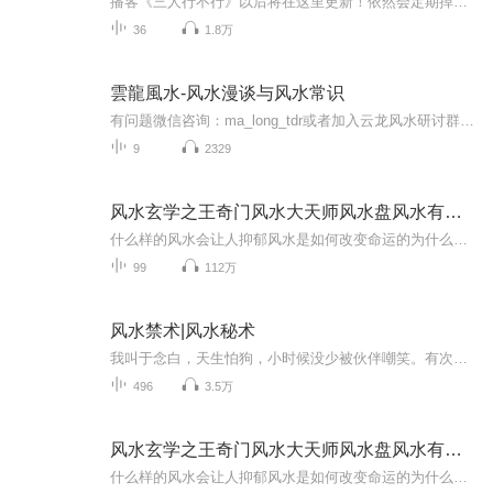
播客《三人行不行》以后将在这里更新！依然会定期掉落——❀与明星朋友们的聊天局❀热门剧综的主创幕后揭秘❀内娱行业规则解析❀娱乐八卦观点有趣碰撞主播小T、小木、小玉照旧与你不见不散！
36
1.8万
雲龍風水-风水漫谈与风水常识
有问题微信咨询：ma_long_tdr或者加入云龙风水研讨群：qq群号4932141 研究风水20年，15年前开始陆续出品《风水连连看》4季（每季若干），《云龙风水》，《易经解析》，《道德经讲什么》，《楞严经粗讲》，等。 在十五年前，我陆续在网上出过一系列的风水连连看的视频，总共出过四期，大多都是虎头蛇尾，断断续续，曾经也有过很多人来电，发email，再后来我也专门有一个微信，里面全是风水师或者风水爱好者，也曾经建过风水群，后来却始终没有把风水做成一个事业。 听说在多年以前，香港的一家风水机构便已经上市，也曾经听说过某位风水大师如何帮助外国集团做市场布局，做营销。从十几年以前，很多大学也陆陆续续的开设了风水课程。那么风水为什么能在当今社会作为一门学问被慢慢的重视起来呢，甚至成为大学生，研究生的必修课？
9
2329
风水玄学之王奇门风水大天师风水盘风水有术鲁班风水
什么样的风水会让人抑郁风水是如何改变命运的为什么人死后要看风水什么时候需要看风水风水中缺角如何破解富人为什么相信风水风水初学者应该从哪里学起为什么人死后要看风水各种门派风水怎么融合怎样改变风水如何科学的认识风水如何管理风水能量场如何通过...
99
112万
风水禁术|风水秘术
我叫于念白，天生怕狗，小时候没少被伙伴嘲笑。有次一个家伙说于念白你这么怕狗，不会是猫投胎的吧？我为此跟他打了一架。本来我身子灵敏，打赢他有绝对的优势，结果对方学狗叫，吓得我全身发抖，反被对方打得鼻青脸肿。回去后我向我妈告状，我妈什么也没...
496
3.5万
风水玄学之王奇门风水大天师风水盘风水有术鲁班风水密
什么样的风水会让人抑郁风水是如何改变命运的为什么人死后要看风水什么时候需要看风水风水中缺角如何破解富人为什么相信风水风水初学者应该从哪里学起各种门派风水怎么融合怎样改变风水如何科学的认识风水如何管理风水能量场如何通过风水防小人风水相师出...