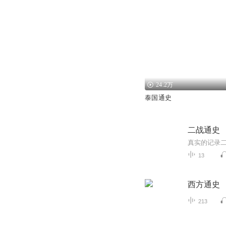
24.2万
泰国通史
二战通史
真实的记录
13
西方通史
213