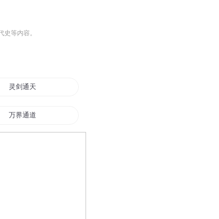
代史等内容。
灵剑通天
万界通道
九界神通
通天修为
蓝灵通史