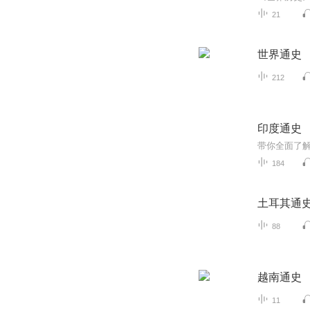
21
世界通史
212
印度通史
带你全面了
184
土耳其通
88
越南通史
11