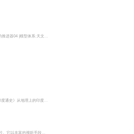
01 |宇宙学原理:天文学第一性原理02 |光谱分析:宇宙学原理的实证03 |距离测量:宇宙学原理的推进器04 |模型体系:天文学的核心框架05 |宇宙边界在哪里?06 |宇宙过去发生过什么? .07 |如何探索外星生命?08 |太阳是天文学的枢纽09 |日震是了解太阳内部的B超10 |太阳狂暴的另一面11| 太阳系的主宰是太阳12 |决定行星位置的引力共振13 |太阳的影响力决定太阳系的边界14|月球:地球的稳定器15 |火星:地球的备胎16 ...
《世界历史文化丛书:印度通史》系《世界历史文化丛书》之一种书。《世界历史文化丛书:印度通史》从地理上的印度到现代印度这个国家的形成和发展；从印度文明的孕育形成到兼容并蓄、传承更新和发扬光大；从摩羯陀王国、孔雀王朝到莫卧儿帝国的历代君主威震四方的文治武功；从甘地、尼赫鲁、拉·甘地、拉奥到瓦杰帕伊、辛格政府追求大国地位的大国理想，论述了印度民族和国家形成的曲折历史和现代印度朝向大国目标行进的发展步伐，展现了印度文明的伟大创造、珍贵遗产及其对亚洲和整个世界的深远影响。
《世界历史》是一部跨越国度、跨越时空、跨越民族，以人类社会发展史为题材的大型纪录片。它以丰富的视听手段再现自远古人类起源到万隆会议的浩瀚历史图景，较全面地讲述了人类社会发展过程，揭示了人类历史发展趋势及规律。