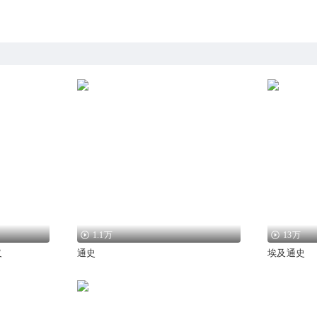
1.1万
13万
义
通史
埃及通史