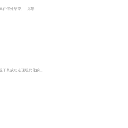
在何处结束。--席勒
此书凝聚了作者长期治史心得，反映了国内外学术界的新成果；阐述了英国的兴盛之道，透视了其成功走现现代化的历程；揭示了英国民族的禀赋和创造力，展现了其所开创的现代文明；各章之后的作者话语把历史和现实联系起来，言近旨远，启人心智。【本书信息】...