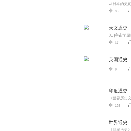
从日本的史
95
天文通史
37
英国通史
8
印度通史
125
世界通史