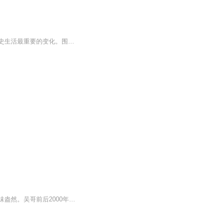
本书围绕七大转折点和主题来组织。其他的也许也可被选进来，但这些转折点代表了人类历史生活最重要的变化。围绕这些转折点的主题评论，鼓励学生抓住与我们现实生活依然相关的八大主题的源头和持续影响：促使我们人类成为特殊动物的生物学和文化学上的特质；我们创造和生活的社区；我们聚合但有时反对的政治权力；很多人从中找到人生和社会生活意义的宗教制度；把人与物更紧密连接到一起的世界贸易与移民运动，这种连接有时是合作，有时是竞争，有时是冲突；特别是从17世纪到20世纪的政治、工业和社会革命；不断改变我们世界的持续技术进步；在我们时代特别流行的、对个人与群体认同的要求。
了解吴哥，不仅仅是攻略，如果你了解更多它的前世今生，相信一定会使得你的旅途更加趣味盎然。吴哥前后2000年历史纪