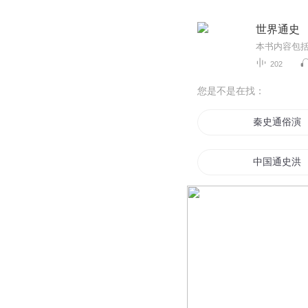
世界通史
本书内容包
202
您是不是在找：
秦史通俗演
中国通史洪
我家后院通
异能通天
通神之神通