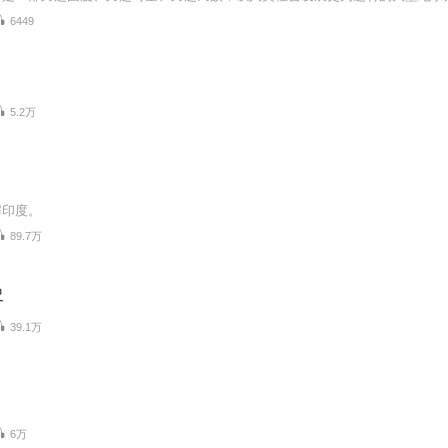
6449
5.2万
解印度。
89.7万
史
39.1万
6万