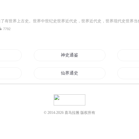
括了有世界上古史。世界中世纪史世界近代史，世界近代史，世界现代史世界当
7792
义
神史通鉴
荒传
仙界通史
史前
创世通史
通天古道
© 2014-
2026
喜马拉雅 版权所有
九帝
异界大陆通史