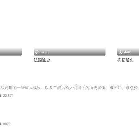
3478
446
法国通史
枸杞通史
二战时期的一些重大战役，以及二战后给人们留下的历史警惕。求关注。求点赞
22.8万
8922