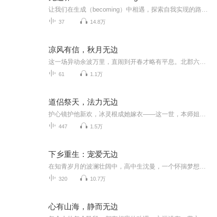
让我们在生成（becoming）中相遇，探索自我实现的路径，创造繁荣生活。
37
14.8万
凉风有信，秋月无边
这一场异动余波万里，直闹到开春才略有平息。北郡六省灾情亦在户部侍郎陆凉风的调度下渐渐缓解，只待灾民回迁后早日春耕，便能青苗再起重获生机。然而因牵连谋逆案而倾覆的那些家族，却如石沉水底再难有出头之日。好在大齐什么都缺，唯独不缺可用之才，一...
61
1.1万
道侣祭天，法力无边
护心镜护他新欢，冰灵根成她嫁衣——这一世，本师姐先斩渣男再弑天道！」千殊直到道侣将定情信物戴在师妹胸口时，才知自己是修真话本里的炮灰。她被设计惨败，护心镜反噬心脉，更在“未来”被剖冰灵根，魂飞魄散。重生觉醒当日：她当众剑斩姻缘线，血染云...
447
1.5万
下乡重生：宠爱无边
在知青岁月的波澜壮阔中，高中生沈曼，一个怀揣梦想与勇气的女子，面对命运的挑战，毅然决然地肩负起了家庭的重担。她选择替姐姐下乡，踏入了东北那片广袤而深沉的黑土地。这并非单纯的逃避，而是她心中对新生活的渴望和憧憬的萌芽。曾是普通少女的沈曼，...
320
10.7万
心有山海，静而无边