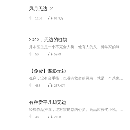
风月无边12
1136
91.9万
2043，无边的枷锁
井本医生是一个不完全人类，他有人的头、科学家的脑、黑猩猩的身体。他不顾医学道德，以人类做实验，利用基因转移技术，制造了很多不完全人类。他的每一个作品都独一无二，别具特色。在他的众多作品当中，他最满意的只有两个，一个是有一双翅膀的风起，一个是有鱼尾巴的瑜美。 被人类追踪的风起，暂时到人迹罕至的不一样王国躲避风头。瑜美从面子鸟那里得到风起要来的消息，既兴奋又恐慌。她因自己的长相感到自卑，不知如何面对风起。第一次见面之际，她就接到一个令她沮丧的命令......不一样王国究竟是一个怎...
50
5979
【免费】谍影无边
魂穿，没有金手指，也没有救命的灵泉，就是一个杀鬼子，杀汉奸，抢钱的故事，
488
237.4万
有种爱平凡却无边
经典作品推荐，绝对震撼您的心灵。高品质获奖小说。。大家多支持，小说情节进口时间脉搏，内容精彩生动。人物刻画细腻到位。给您一种身临其境的感觉，也欢迎多提建议和意见。我们将不断改进学习，争取带给大家优秀的作品。您的每一次聆听都是对我们最大的支持和厚爱。谢谢！
48
2168