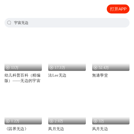
打开APP
宇宙无边
13万
17.3万
52.4万
幼儿科普百科（精编
法Lee无边
無邊學堂
版）——无边的宇宙
1.2万
2.9万
3万
《囚界无边》
凤月无边
风月无边