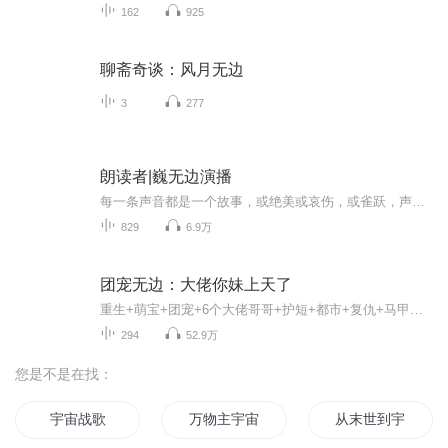
162
925
聊斋奇谈：风月无边
3
277
朗读者|巍无边演播
每一条声音都是一个故事，或绝美或哀伤，或雀跃，声音治愈。温暖一隅，一条声音，一种心情，或欣喜，或颓败，给自己一种心境，可以在评论区留言或私信我读出你的故事。相互取暖，我会在最温暖的地方等你回来。
829
6.9万
团宠无边：大佬你妹上天了
重生+萌宝+团宠+6个大佬哥哥+护短+都市+复仇+马甲每天更新2集，订阅才可以看到更新哦，本专辑vip免费收听~【听书福利】加微：putaoruanruan（葡萄软软全拼）进粉丝群领红包哦活动一：订阅有礼订阅1000/2000/3000/. . .专辑好评区随机抽取20名幸运听众 , 送...
294
52.9万
您是不是在找：
宇宙战歌
万物主宇宙
从末世到宇宙