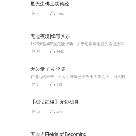
显无边佛土功德经
1
3386
无边夜境|缉毒实录
1826天里462次危险行动，关于追捕与逃脱的震撼故事
59
8643
无边量子号 全集
在遥远的未来，当人工智能已凌驾于人类之上，当文明以化为历史的尘埃，一场穿梭与月球内部的冒险，把两个少年卷入拯救人类的终极任务中：荒废的月球博物馆，庞杂的地下轨道，还有那伫立了几百年遥望故乡的勇士，众目睽睽之中，他们离真相越来越近。
2
553
【桃话红楼】无边桃炎
71
4657
无边界Fields of Becoming