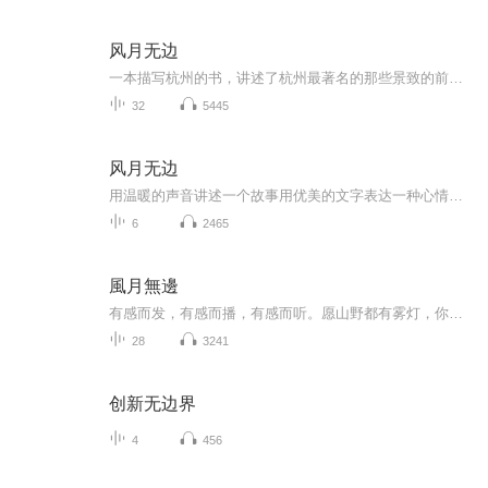
风月无边
一本描写杭州的书，讲述了杭州最著名的那些景致的前世和今生，在作者娓娓道来的笔下，杭州就那样鲜亮的，活泼的，像个十几岁的女孩子那样跳到你的眼睛里来，~~
32
5445
风月无边
用温暖的声音讲述一个故事用优美的文字表达一种心情用悠扬的音乐治愈一段感情用动人的语言抚慰一颗心灵
6
2465
風月無邊
有感而发，有感而播，有感而听。愿山野都有雾灯，你手持火把渡岸而来，点亮我孤妄的青春，此后夜车不再驶向孤岸，风雨漂泊都有归...
28
3241
创新无边界
4
456