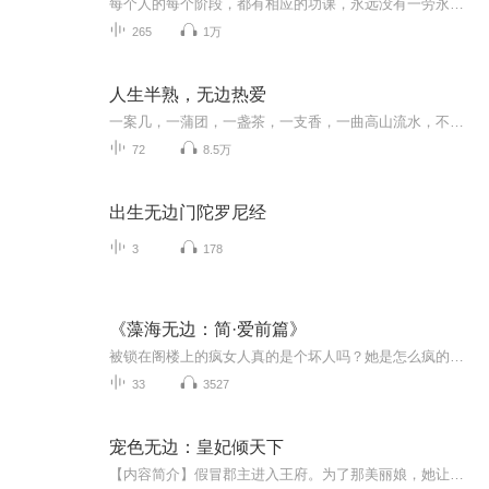
每个人的每个阶段，都有相应的功课，永远没有一劳永逸的时刻，也永远都需要踏实前行
265
1万
人生半熟，无边热爱
一案几，一蒲团，一盏茶，一支香，一曲高山流水，不论知音与否，相识已是上上签...节目主题：选自林姨语录主播介绍：东方一旭，心理咨询师，中药执业药师内容重点：人生感悟，情感共鸣，心灵慰藉主播寄语：愿大家千山暮雪，海棠依旧，不畏岁月惊扰，且听且...
72
8.5万
出生无边门陀罗尼经
3
178
《藻海无边：简·爱前篇》
被锁在阁楼上的疯女人真的是个坏人吗？她是怎么疯的，又是怎么被锁起来无人问津的？就是这样一个疯女人使英国女作家简·里斯产生了浓厚的兴趣,在她独特的视角里她看到了夏洛特·勃朗蒂想表现却未表现的东西。来听听她的故事吧。
33
3527
宠色无边：皇妃倾天下
【内容简介】假冒郡主进入王府。为了那美丽娘，她让庶姐清白不保嫁给马夫，让侧妃一朝成为荡fu被休，终于，美丽娘夺回了王爷爹的心。可是为毛她也逃不过政治联姻啊！眼下只有一个法子了！跑……跑去哪儿？这么漂亮，不去青楼可惜了！敢吃她豆腐的死猪当然...