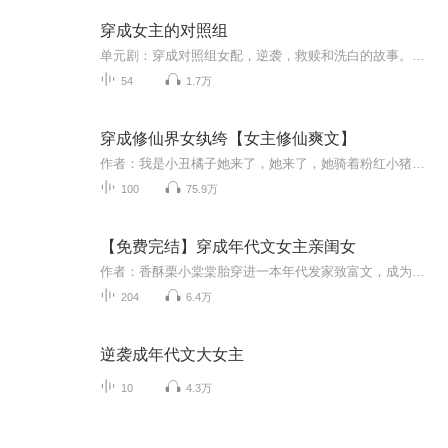
穿成女主的对照组
单元剧：穿成对照组女配，逆袭，救赎和洗白的故事。准大学生周小艾穿到了一本玛丽苏女主小说里，成为女主薛淼淼的对照组女配周小艾。原著里，薛淼淼跟周小艾是一对从小被医院抱错的孩子，两人直到12岁才被家里发现抱错了。发现抱错后，两家迅速将孩子换了回来。但两人的生活，从此也就发生了天翻地覆的改变。穷人家的孩子周小艾，一直不肯接受自己的出生。所以一直自怨自艾，一直利用之前的感情，骚扰着薛淼淼的一家。而从小即便生活在穷人家，但却一直很坚强独立的女主，一直忍耐包容着周小艾的野蛮和任性。...
54
1.7万
穿成修仙界女纨绔【女主修仙爽文】
作者：我是小丑橘子她来了，她来了，她骑着粉红小猪追来了。倪思珠，倪家二小姐，一个让人闻风色变虎躯一震的名字，从小就是混世魔王，可谓凌风城一大毒瘤。身为毒瘤，就要有做毒瘤了自觉。那就是吃喝玩乐要样样精通，还要有一个腰粗的靠山——城主爹爹。...
100
75.9万
【免费完结】穿成年代文女主亲闺女
作者：香酥栗小棠棠胎穿进一本年代发家致富文，成为女主唐妙的小女儿，并且失去前世记忆，成为一个单纯又聪明的小孩子。作为老姜家最小的小丫头，小棠棠得到了全家的宠爱。随着年纪慢慢长大，小棠棠发现，自己似乎遗传了她妈妈的超级好运？
204
6.4万
逆袭成年代文大女主
10
4.3万