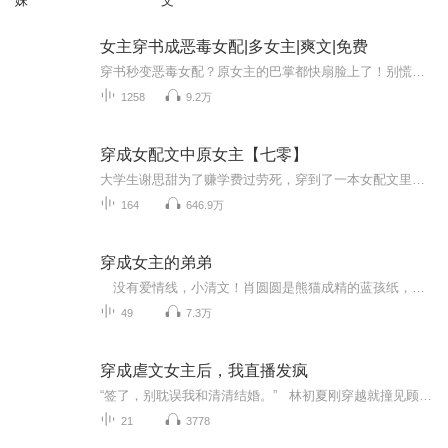
妹
文
女主穿书成恶毒女配|多女主|爽文|免费
穿书秒变恶毒女配？原女主的巴掌都快扇脸上了！别慌，本姑娘金手指一开，直接逆袭成全书最飒大女主，看谁虐谁！
1258
9.2万
穿成女配文中原女主【七零】
大学生谢思甜为了赚学费过劳死，穿到了一本女配文里。没有穿成逆袭女配，而是穿成了黑化的原女主，和自己同名同姓的知青谢思甜。什么？和重生女配争男主？陷害女配被女配打脸身败名裂，为女配和男主的爱情添砖加瓦？谢思甜：呵呵，男主是你的，我只想好好...
164
646.9万
穿成女主的弟弟
没有爱情线，小清文！肖圆圆是熊猫成精的蓝孩纸，憨态可掬，肤白貌美，一出现，便万人欢呼雀跃。 肖圆圆是骄傲的，直到他穿进了一本年代重生文里，成为被重生女主炮灰掉的小极品，大极品是他娘…… 肖圆圆还没出生时，亲爹去修坝，摔下去死了。他...
49
7.3万
穿成虐文女主后，我直播发疯
“签了，别耽误我和清清结婚。” 林初夏刚穿越就撞见顾霆琛冷脸甩来离婚协议。她才知道她穿进古早虐文《替身新娘》，成为被挖肾流产的炮灰女主"苏念"。 原主是男主顾霆琛的白月光替身，按剧情将经历“流产—挖肾—火葬场”三件套，凄惨死去。 她甩...
21
3778