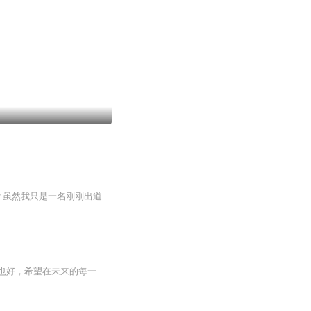
这是一本可以“吃”的神奇小说！你信不信大福还有自己的推理能力！要不要和我一起听一下？虽然我只是一名刚刚出道的“读”书人。适合谁听：喜欢吃喜欢喜剧喜欢推理喜欢享受生活，并仍有一颗童心的男女老少。主播介绍：新人一枚。成为失业游民后，终于重拾...
致亲爱的你：哈喽！亲爱的们，我是主播妤以沫，兜兜转转来到这里，遇见也好、擦肩而过也好，希望在未来的每一天，我能尽我所能，用我喜好的声音治愈你，愿我们遇见即是快乐、惊喜、疗愈、感谢生命中有你哟！未来的路上我们可以在 一起畅谈生活、工作、家庭...