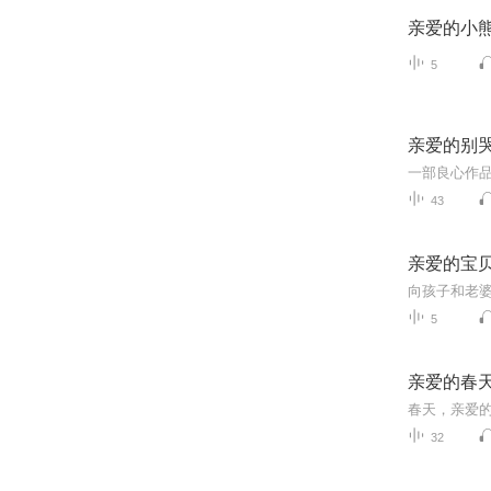
亲爱的小
5
亲爱的别
43
亲爱的宝
向孩子和老
5
亲爱的春
32