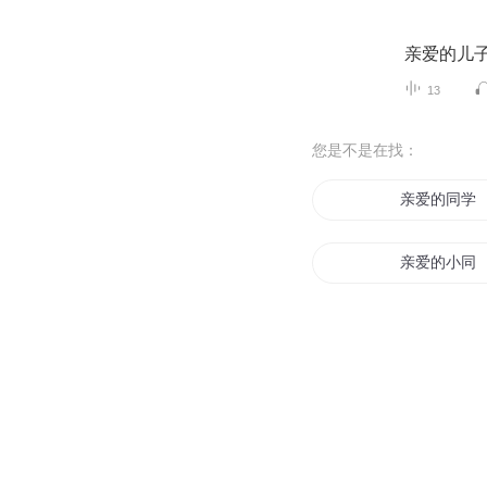
亲爱的儿
13
您是不是在找：
亲爱的同学
亲爱的小同
重生一家亲
世界亲子
亲爱的路人