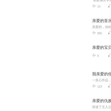
14
亲爱的音
865
亲爱的宝
5
我亲爱的
123
亲爱的仇