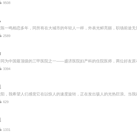
9508
己
2589
命
3394
奥
629
奥
1331