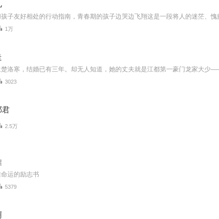
儿
1万
走
3023
祁君
2.5万
难
难命运的励志书
5379
啊