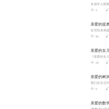
2
亲爱的提
85
亲爱的女
28
亲爱的树
6
亲爱的数