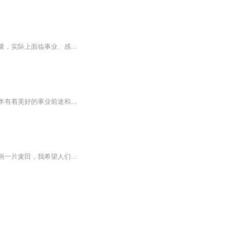
李思雨与男友陈一鸣相恋多年，同所有在大城市的年轻人一样，外表光鲜亮丽，职场前途无量，实际上面临事业、感情的双重困惑与压力。张芝芝和顾晓菱是李思雨的姐妹兼闺蜜，她们的三观与李思雨截然不同。张芝芝是最普通的上班族，她的人生目标是守护好自己家...
杜帝和吴聪睿同为中国最顶级的三甲医院之一——盛济医院妇产科的住院医师，两位好友原本有着美好的事业前途和各自稳定的情感关系。然而这一届住院总医师的竞选打乱了两人原本按部就班的生活。因为名额只有一个，杜帝和吴聪睿不得不开始竞争。两人在主任医...
当我画一个太阳，我希望人们感觉它在以惊人的速度旋转，正在发出骇人的光热巨浪。当我画一片麦田，我希望人们感觉到原子正朝着它们最后的成熟和绽放努力。当我画一棵苹果树，我希望人们能感觉到苹果里面的果汁正把苹果皮撑开，果核中的种子正在为结出果实奋进。当我画一个男人，我就要画出他滔滔的一生。如果生活中不再有某种无限的、深刻的、真实的东西，我不再眷恋人间……