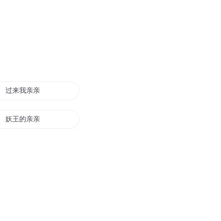
过来我亲亲
妖王的亲亲妖妃
亲亲男神老公
亲爱的这不是爱情
这相亲要火了