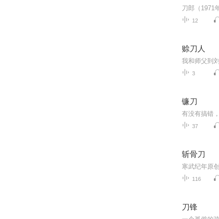
12
赊刀人
3
镰刀
有没有搞错
37
斩骨刀
116
刀锋