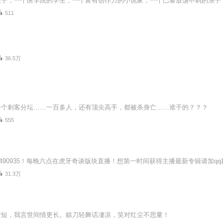
子，一个医学院的学生，一个富有创作力的小说家，一个巴黎放荡不羁的浪子“
511
36.5万
一个刺客分坛……一百多人，还有顶尖高手，都被杀身亡……谁干的？？？
555
12490935！每晚六点在虎牙奇谈版块直播！想第一时间获得主播最新专辑请加q
31.3万
梦短，我言世间情更长。赊刀轻舞话凄凉，笑对红尘不思量！