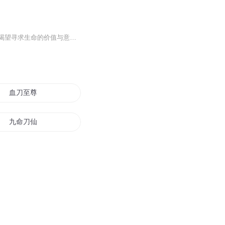
美国青年拉里曾参加一战，目睹了战争的无情和残酷，因此对人生迷惘。战争结束后，拉里渴望寻求生命的价值与意义，他与未婚妻解除婚约，在巴黎游荡，并从巴黎出发游边了全世界，后来在印度宗教的神秘中顿悟，随后返回美国，过上了大隐隐于市的生活。毛姆以...
血刀至尊
九命刀仙
西北美人刀
血刀无情
情刀天下