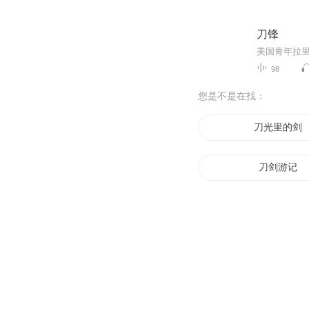
刀锋
98
您是不是在找：
刀光里的剑
刀剑游记
魔刀之异界
刀光与剑影
刀圣魔尊