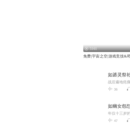
5161
免费|宇宙之空|游戏竞技&
如碆灵祭
36
如幽女怨
47