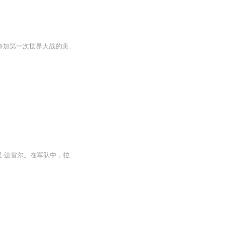
《刀锋》是英国作家威廉·萨默赛特·毛姆创作的长篇小说，首次出版于1944年。小说写一个参加第一次世界大战的美国青年飞行员拉里·达雷尔。在军队中，拉里结识了一个爱尔兰好友：这人平时是那样一个生龙活虎般的置生死于度外的飞行员，但在一次遭遇战中，...
《刀锋》是威廉·萨默赛特·毛姆所著，小说写一个参加第一次世界大战的美国青年飞行员拉里·达雷尔。在军队中，拉里结识了一个爱尔兰好友:这人平时是那样一个生龙活虎般的置生死于度外的飞行员，但在一次遭遇战中，因为救拉里而中弹牺牲。拉里因此对人生感...