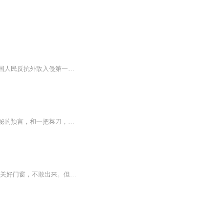
中国人民反抗日本帝国主义侵略的正义战争中华民族由衰败到胜利和重新振兴的转折事件中国人民反抗外敌入侵第一次取得完全胜利的战争四万万中华民族的血泪记忆十四年艰苦卓绝的战斗历史历史重现日军惨无人道的“三光”政策真实揭露日军屠杀南京30万平民暴行...
赊刀人，一个存在于世间神秘的流派。每当他们出现，江湖中必定有大事发生。留下一句神秘的预言，和一把菜刀，这便是赊刀人的标志。他们是游历四方的预言者，也通风水，走阴阳，行于世间的时候永远都身背一包菜刀，所过之处所见之事通常都会留下个邪门至极...
轰！轰！轰！”青山镇，镇口发出巨大的声响，各家各户的大人，都把自己家的孩子，叫回家关好门窗，不敢出来。但是也有例外的，一个八九岁男孩，听到巨响，不仅没像别的孩子和大人那样，往家里跑，反而往镇口跑。一个觉醒失败，脉毁功废的少年，忍受着嘲笑...