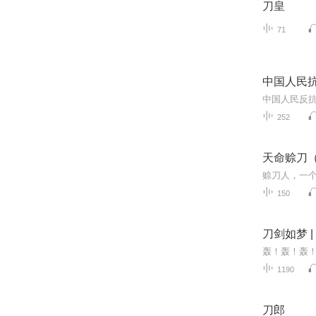
刀皇
71
中国人民抗
252
天命赊刀
150
刀剑如梦 | 
1190
刀郎