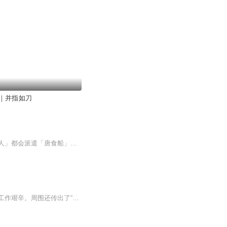
｜并指如刀
战后遍地疮痍的昭和时代，五座贫村奇迹幸存。传闻每年饥寒交迫的冬季降临前，「碆灵大人」都会派遣「唐食船」，从大海另一头运来食物。因此，年年都会举行盛大祭典。为了取材的怪奇作家刀城言耶长途跋涉造访，却发现当地有太多禁忌的「魔所」，并且村民将...
年仅十三岁的少女被卖到花街，取名绯樱，从此开始了如地狱般的生活。然而，不仅仅只有工作艰辛。周围还传出了“幽女”的怪谈。随后，青楼在三个不同的时期分别发生了多起自杀事件。其背后到底是人为，还是幽女作祟？