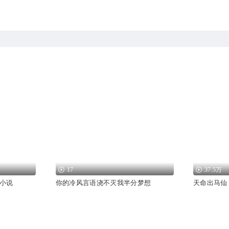
17
37.5万
小说
你的冷风言语浇不灭我半分梦想
天命出马仙