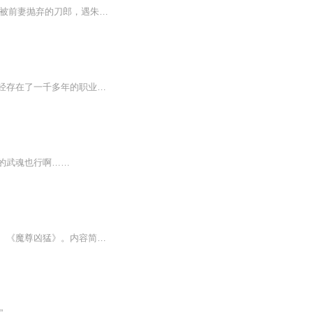
刀郎（1971年6月22日-），原名罗林，出生于四川省内江市，中国内地男歌手、音乐人[1]。被前妻抛弃的刀郎，遇朱梅走向事业巅峰，为何被群星攻击选择消失06:481991年，刀郎在海南唱歌时与几个乐手组成了“地球之子”乐队，担任键盘手，后来迫于生活乐队解散...
我和师父到刘家村的时候，正赶上刘老爷子的头七。我和师父都是赊刀人。赊刀人是一个已经存在了一千多年的职业，他们手中的刀只赊不卖，而且在赊刀的时候，他们会留下一个预言，当他们的预言成真的时候，也就是他们回来取钱的时候。
的武魂也行啊……
寒武纪年原创网出品有声小说作者：温盈心，寒武纪年原创网签约作者，代表作《斩骨刀》、《魔尊凶猛》。内容简介：道士庄吟为救故友日夜兼程，途中仗义出手却巧遇一位黑衣公子，结伴而行。故友罹难，却得公子相邀，环环相扣，将他一步一步拉入万丈红尘。本...