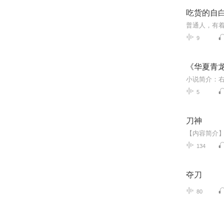
吃货的自白
普通人，有
9
《华夏青
5
刀神
134
夺刀
80