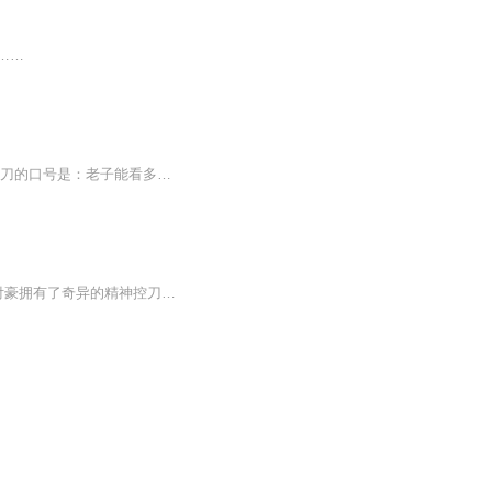
……
小说简介：右眼受伤却意外拥有透视功能的狙击隐退花都，被迫与美女总裁结婚领证。 陈小刀的口号是：老子能看多远，就能射多远……【收听须知】1、《华夏青龙兵王》主角：陈小刀柳如意2、由于音频节目更新的比较慢，如想快速阅读小说文字版的全部章节，请在...
【内容简介】“我从不信神，因为在我这把刀面前，没有人敢自称是神。”异世界穿越过来的付豪拥有了奇异的精神控刀术，在这个斗气和魔法的世界，付豪将如何书写他自己的传奇呢？【作者/主播简介】作者：疯牛倜傥，网络小说作家。主播：屌丝小帅【购买须知】...