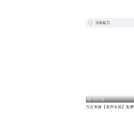
冷风如刀
571.7万
万古帝婿【有声冷风】免费