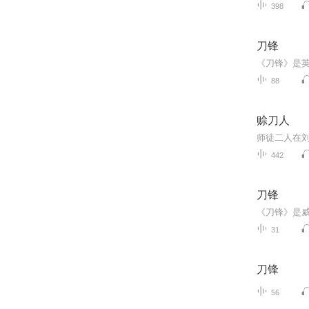
398
刀锋
88
赊刀人
师徒二人在
442
刀锋
31
刀锋
56