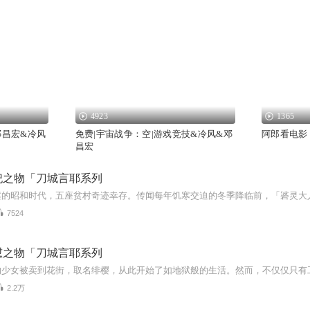
4923
1365
邓昌宏&冷风
免费|宇宙战争：空|游戏竞技&冷风&邓
阿郎看电影
昌宏
祀之物「刀城言耶系列
7524
怼之物「刀城言耶系列
2.2万