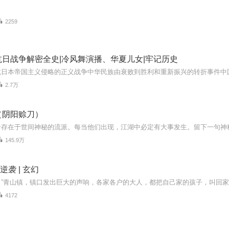
2259
日战争解密全史|冷风舞演播、华夏儿女|牢记历史
2.7万
（阴阳赊刀）
145.9万
逆袭 | 玄幻
4172