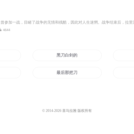
4644
影
黑刀白剑的传说
最后那把刀
之行
刀刀见血
双刀传奇
© 2014-
2026
喜马拉雅 版权所有
金刀圣手