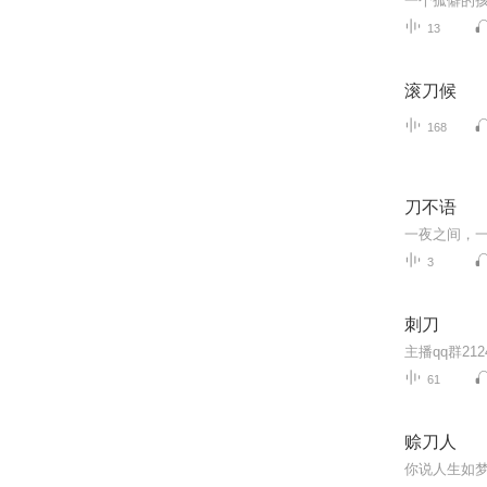
一个孤僻的孩
13
滚刀候
168
刀不语
一夜之间，
3
刺刀
主播qq群2
61
赊刀人
你说人生如