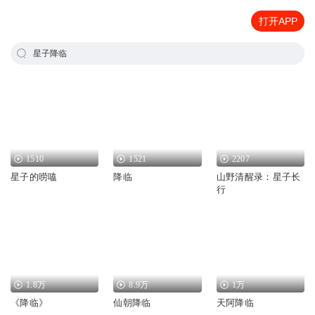
打开APP
星子降临
1510
1521
2207
星子的唠嗑
降临
山野清醒录：星子长
行
1.8万
8.9万
1万
《降临》
仙朝降临
天阿降临