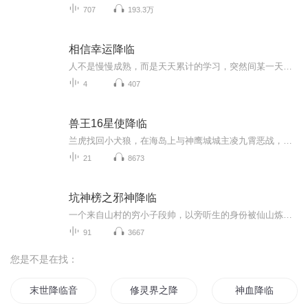
707
193.3万
相信幸运降临
人不是慢慢成熟，而是天天累计的学习，突然间某一天心里就像开了花。
4
407
兽王16星使降临
兰虎找回小犬狼，在海岛上与神鹰城城主凌九霄恶战，最终两败俱伤。兰虎回到了桃花源养伤，并去拜见神兽贪狼。兰虎从贪狼那里看到当日贪狼与鲲鹏大战以及火鸦逃离地球时的影像，他震惊于神兽的强大，心中十分向往，但是以人类的血肉之躯难以达到神兽的程度...
21
8673
坑神榜之邪神降临
一个来自山村的穷小子段帅，以旁听生的身份被仙山炼丹大师看中，被选作丹童。由于被城主之子针对和被仙山最美的美女青睐，得罪了几乎仙山所有的年轻一代的青年才俊。被陷害被追杀，段帅就像打不死的小强，一步步的机缘巧合下，获得两大圣主收为弟子，并传...
91
3667
您是不是在找：
末世降临音之女王
修灵界之降临世界
神血降临