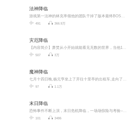
法神降临
游戏第一法神的林克率领他的团队干掉了版本最终BOSS深渊领主诺萨玛斯，出现了一个游戏CG。CG非常简陋，无穷无尽的虚空，虚空中一个自称是光辉之主的黯淡光球。“林克，你愿意拯救黑暗笼罩的费罗曼大陆吗？”光辉之主问。这么高大上、伟光正的任务，现实里...
491
366.9万
灾厄降临
【内容简介】萧焚从小开始就能看见无数的世界，当他18岁时，通往其它世界的大门终于在一个无足轻重的早上，被他推开。盘旋在君士坦丁堡上空的巨龙，逡巡于雾都伦敦街头的人造怪物，徘徊在纽约废墟里的恶魔，振翅在东京街巷的告死乌鸦。这些历史中的历史，...
507
3万
魔神降临
七月十四日晚,杨元亨坐上了开往十里亭的出租车,走向了独属于他的故事,一个层层谜团的故事。
97
1.1万
末日降临
恐怖事件不断上演，末日危机降临，一场场惊险与考验-----欢迎关注主播微信公众号《文娱新星系》 解锁更多新领域 新动态主播不光做音频，还有更多你意想不到的业务奥
101
3486