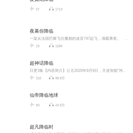
57
1713
夜幕你降临
一架从法国巴黎飞往魔都的波音747起飞，满载乘客。 经济舱中。 叶勋笑呵呵的看了看待了半年的城市，矗立在维纳河畔的埃菲尔铁塔逐渐缩小，即将变成蚂蚁。 他收回视线，看向窗外，虎目中闪过希冀之色。 手中把玩着一块深蓝色玉佩，温柔抚摸着。...
23
1284
超神话降临
日更3集【内容简介】公元2020年9月9日，天道智能“鸿蒙”携《神话》来到地球，开启了神话修炼的时代。任何人都有资格进入神话世界进行修炼，成佛成圣，永生不朽。秦阳，重生而来，只为弥补缺憾，吐尽心中不平，快意恩仇，君临天下。【作者/主播简介】作者...
210
98.8万
仙帝降临地球
83
24.9万
超凡降临时