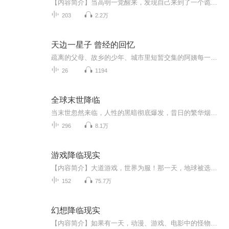
【内容简介】当高明一觉醒来，发现自己来到了一个诡异的地方时，他知道，有些不同寻常的事情，发生了。这里曾经是众神的伊甸园，是地狱魔鬼的深渊炼狱，是天庭正神的凌霄宝殿，也是十殿阎王的幽冥黄泉，是一，也是万，是神话，也是现实。但首先，要做的就...
203
2.2万
天边一星子 曾经的回忆
疏离的父母、故乡的少年、城市里短暂交集的阿姨每一个人物都令人联想到自己的亲人、童年的玩伴、可爱的陌生人等亲切原初的记忆。在作者淡淡的描摹与累积的细节间，可以触摸到生活的柔软质地，看见生命的粗粝沟壑。 生活中虽然有烦扰，但身处热闹人间，总有一些深藏的温暖、隐约的牵绊，如天边的一颗星子，指引人心。
26
1194
全球末世降临
当末世忽然来临，人性的黑暗彻底爆发，昔日的繁华烟消云散。人如草芥，命比纸薄。想要在这样的世界中活下去，就只能比别人更狠，更强。甄笑杨在末世中崛起，在看透人性与利益的同时，也一步步走向最巅峰。
296
8.1万
游戏降临现实
【内容简介】大道游戏，世界为服！那一天，地球被选为游戏的‘新服’，随之而降临的是带着无尽杀戮的恐怖怪物，现代文明数日间被摧毁，全人类遭遇灭族危机。只有接受新的游戏时代，人们才能凭借从游戏中获取的力量去翻身反抗。而郜昂，则是那比较幸运的一...
152
75.7万
幻想降临现实
【内容简介】如果有一天，动漫、游戏、电影中的怪物，降临到了现实中……【作者/主播简介】作者：宝可梦，网络小说作家。主播：爸爸的故事汇。【购买须知】1、部分集数可免费试听，具体以专辑播放页为准。2、版权归原作者所有，严禁翻录成任何形式，严禁在...