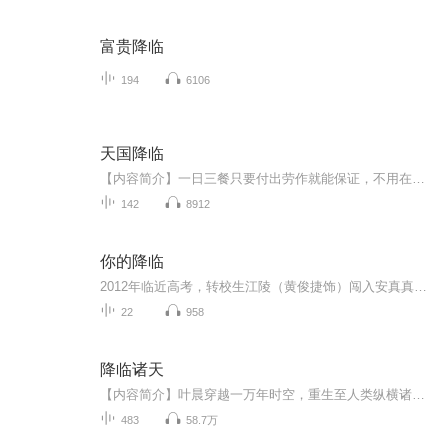
富贵降临
194
6106
天国降临
【内容简介】一日三餐只要付出劳作就能保证，不用在担心怪物和敌人是否会来掠劫之中惶惶，能够以负担得起的价钱在市场中买到各种衣食住行用品，有一个出门在外可以保证自己安全的身份，有一个让匪徒和强盗退避的国家……对于埃拉西亚的众生来说，这样的国...
142
8912
你的降临
2012年临近高考，转校生江陵（黄俊捷饰）闯入安真真（尹蕊饰）的世界，手机意外连通了2024年的“老江”。安真真在“老江”的指引下接近少年江陵，试图干预未来，却引发闺蜜邱倩（黄昕越饰）的误解。看似离奇的相遇确将江陵和安真真的命运捆绑在了一起，在...
22
958
降临诸天
【内容简介】叶晨穿越一万年时空，重生至人类纵横诸天万界的大降临时代，借助随同穿越的属性加点异能，纵横诸天万界。【作者/主播简介】作者：三丈红尘，网络小说作家。主播：DJ萧然【购买须知】1、本作品为付费有声书，前40集为免费试听，购买成功后，即...
483
58.7万