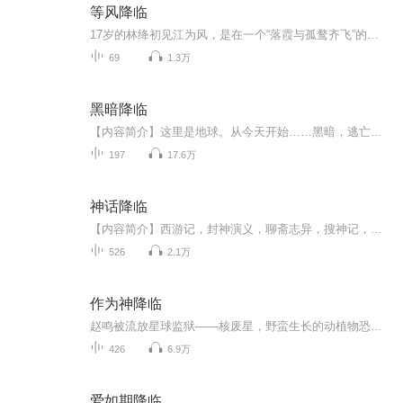
等风降临
17岁的林绛初见江为风，是在一个“落霞与孤鹜齐飞”的黄昏。 他是肆意生长的野草，而她是一株温室的花，漫长的暗恋就此展开。 她只敢用38.6℃的ID给他点歌，远远旁观，偷偷想念。 毕业来临，彼此没有一句告别，他们各自去往不同的城市。 收拾东西的时候，...
69
1.3万
黑暗降临
【内容简介】这里是地球。从今天开始……黑暗，逃亡，灾难，瘟疫，病毒，甚至于魔鬼……这些都将是地球的主旋律。人类？勉强苟活，将变成一种奢望！但是，或许有可能，你会由一名普通学生，变成魔法师；亦或者，你本来是个待业青年，但你有可能成为一名战...
197
17.6万
神话降临
【内容简介】西游记，封神演义，聊斋志异，搜神记，山海经……这些古老的神魔传记，原来竟然是某些神魔世界，与现实世界发生接触时被人留下的零星记载。邵阳，从一个普通学生，逐步接触到一个个神魔世界，探索隐秘时光之中的历史，挖掘背后真相，逐渐成长...
526
2.1万
作为神降临
赵鸣被流放星球监狱——核废星，野蛮生长的动植物恐怖凶险。拥有基因工程系统的他，却将这里视作天堂。整颗星球都是实验场。筛选物种，演化文明，基因进化，解放枷锁。一只红蚁威仪从容：“先有古蚁后有天！”一只金蝇振翅呼啸：“吾起东方称神皇，太阳之...
426
6.9万
爱如期降临