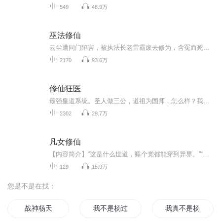
549
48.9万
巫法修仙
云尘遭同门陷害，被执法长老雷霸废去修为，含冤而死，后被玄黄界帝尊附体转世。修巫族战法，炼天巫霸体。战人族天骄，斩异族妖孽。建无上天朝，领人族崛起，称霸诸天，横行万界。闯秘境，入深渊，过死狱，入星空，悟长生之道，入羽化之境，成无上真仙。
2170
93.6万
修仙狂医
最强皇道系统。圣人做三公，道祖为国师，怎么样？我看行。什么？你问我孙悟空可以当什么官？马马虎虎做个先锋吧。系统在手天下我有，且看姬昊如何用皇道系统征服一个不一样的仙侠世界
2302
29.7万
凡女修仙
【内容简介】“这是什么世道，睡个觉都能穿到异界。”“什么？可以修仙？”“纳尼？想让我当拉拢强者的工具？哼哼！没门！”“帅哥啊！不要跑！来……给姐笑一个！”…………这是一片神奇的修真世界，在这里，强者为尊崇尚武力。且看一个前世平凡的宅女大...
129
15.9万
您是不是在找：
战神杨天
我不是杨过
我真不是杨戬啊