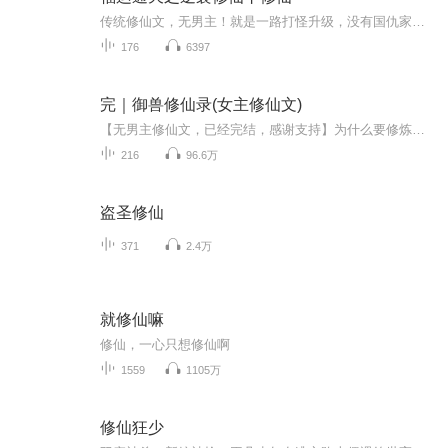
传统修仙文，无男主！就是一路打怪升级，没有国仇家恨，只求个逍遥自在一路升仙！
176
6397
完｜御兽修仙录(女主修仙文)
【无男主修仙文，已经完结，感谢支持】为什么要修炼？叶诺的答案很明确--长生、逍遥。生死之间大恐怖，叶诺不想死，所以她努力修炼，努力活着。
216
96.6万
盗圣修仙
371
2.4万
就修仙嘛
修仙，一心只想修仙啊
1559
1105万
修仙狂少