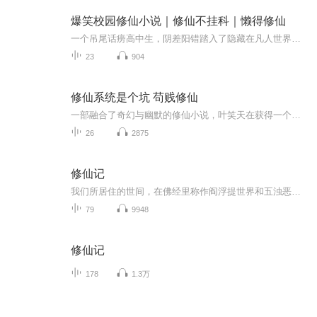
爆笑校园修仙小说｜修仙不挂科｜懒得修仙
一个吊尾话痨高中生，阴差阳错踏入了隐藏在凡人世界的修仙学院。和小伙伴们经历一次次诡异、神秘、危险的旅程。在这凡人的世界里为了心中的大道、为了正义、为了全人类。。。。算了编不下去了。。苟着才是硬道理。。。能成仙就成，不能成就找个班上呗。。...
23
904
修仙系统是个坑 苟贱修仙
一部融合了奇幻与幽默的修仙小说，叶笑天在获得一个不靠谱的修仙系统后，踏上了一条充满挑战和意外笑料的修炼之路。
26
2875
修仙记
我们所居住的世间，在佛经里称作阎浮提世界和五浊恶世，人的身体叫做业报身，是来受业报的，“业”也有善恶之分，善业招感福报，恶业招感恶报，既得人身，就能改变自己的命运，怎么改？但行善事，行善积德就会改变自己的现在和将来……
79
9948
修仙记
178
1.3万