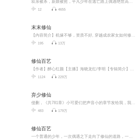
双亲被杀，新娘被抢，平凡少年在逃亡路上偶遇绝世高人，一枚神奇的玉佩，带着不死神兽，看他如何在凡间、修真界、仙界、魔界，神界掀起腥风血雨。创造出一个又一个的奇迹，最后成走向那通向天尊的道路.......
12
4655
末末修仙
【内容简介】机缘不够，资质不好, 穿越成农家女如何修仙？一鼎在手，丹药我有。智商不够，武力来凑。什么？你说我情商不高，对死人是不需要谈情商的。帅气男修想娶我，妖艳男妖要追我？请你们靠边站，灵石才是我的最爱。【作者/主播简介】作者：初午，网络...
195
13万
修仙百艺
【作者】醉心红颜【主播】海晓龙红/李明【专辑简介】一个普通的少年，一次偶遇之下走向了修仙的道路，一次次的磨难，一次次的奇遇，一次次的努力慢慢的走到大道巅峰，傲视群雄。【购买须知】1、本作品为付费有声书，前30集为免费试听，购买成功后，即可收...
1124
229万
弃少修仙
侵删，《共781章》小可爱们把声音小的章节发给我，我重新录制。高寒在一次执行任务中意外死掉，灵魂穿到末法时代的地球。 不仅身高缩水，变成矮挫穷，还是一颗随时准备去送死的家族弃子，连空气都能毒死人，好像活着也没什么盼头，不如自杀吧？【对于更新，大家不要慌。我有时间呢，就会多更新几集，如果实在没有时间的话，当天可能就没有更新或者只有一集。毕竟我只是业余的。因为平时喜欢看小说，才想要把自己看过的喜欢的小说分享出来。因为这本小说比较长，总共有七百多章。而且因为听的人比较少，点击率很低，我中途都已经准备弃坑了。但是中途因为弃坑了一段时间，然后又有很多小可爱给我发消息说想继续听下去，不希望被弃坑或者被删掉，所以才又把它捡起来继续更新。其实你们从我更新的章节目录就可以看出我真的很佛系。别的主播都是老老实实一章一章的更新，而我中途有很多都是五六章合成一章。而且因为这是我第一本更新的，以前用耳机的时候不懂，所以他的声音在前期有点小声，但是从两百多章以后，声音应该都是比较大声的了。我更新的动力真的是你们给我的，不然这本我可能真的就已经没有更新了，但因为有很多小可爱给我发消息，所以这本你们放心，暂时没有想要弃坑的想法了。你们就是我的动力呀。】
483
179万
修仙百艺
一个普通的少年，一次偶遇之下走向了修仙的道路，一次次的磨难，一次次的奇遇，一次次的努力慢慢的走到大道巅峰，傲视群雄.