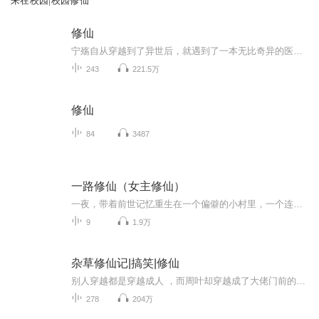
来在校园|校园修仙
修仙
宁殇自从穿越到了异世后，就遇到了一本无比奇异的医书，这医书不仅能说会跳，还能治病救人，本以为捡到了宝，可... 宁殇：“等等，后面那群满身煞气，拿着刀剑的黑衣人是怎么回事？” “别说了，先逃吧！”前期练习作品，一边hetui一边陪伴吧～感谢关注、...
243
221.5万
修仙
84
3487
一路修仙（女主修仙）
一夜，带着前世记忆重生在一个偏僻的小村里，一个连三流都算不上的小门派远在千里之外，巧合也罢，机缘也好，一夜连同她的小伙伴儿们从此便走上了一条修仙之路，路中有情关，有贪念关，名利三分三，到底能走到哪一步，莫问神来莫问仙，道法自然，自然能通。。。作者：过客孤旅演播：果皮
9
1.9万
杂草修仙记|搞笑|修仙
别人穿越都是穿越成人 ，而周叶却穿越成了大佬门前的一株杂草，每天被人踩。
278
204万