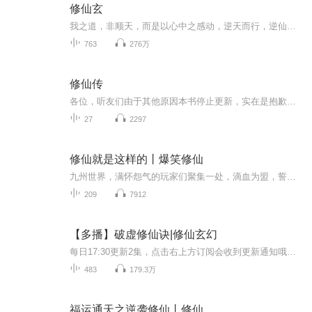
修仙玄
我之道，非顺天，而是以心中之感动，逆天而行，逆仙而修，求的不仅是长生，更多的却是摆脱那背后的蝼蚁之身，此为逆！
763
276万
修仙传
各位，听友们由于其他原因本书停止更新，实在是抱歉了如果有任何问题，请私信我，如有雷同纯属巧合。8090的回忆 最近在准备 《斩风》、《善良的死神》等当时的小说另外，听友们想听什么可以在评论区留言，我会在后续为大家准备留言想听的最多的书。
27
2297
修仙就是这样的丨爆笑修仙
九州世界，满怀怨气的玩家们聚集一处，滴血为盟，誓要让大魔头魂飞魄散。一时间，八方响应，风起云涌，所有人都看到了美好的明天。除了陆北。他就是那个所谓的魔头。“说我魔头，怪我坑你们，我一NPC，怎么可能坑你们，修仙就是这样的！”
209
7912
【多播】破虚修仙诀|修仙玄幻
每日17:30更新2集，点击右上方订阅会收到更新通知哦！（小小的flag:订阅破千日更5集！并且有不定时爆更哦）【内容简介】 地神人鬼魔仙，六道轮回，天地至理。神魔之战，毁人界于一旦。谁能，力挽狂澜，披荆斩棘，斩神屠魔。尹修玄，一个小小石匠，无意得...
483
179.3万
福运通天之逆袭修仙丨修仙