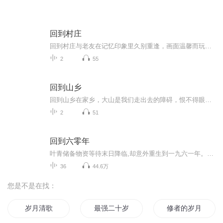
回到村庄
回到村庄与老友在记忆印象里久别重逢，画面温馨而玩味，透着一种微微伤感的惆怅，再也见不到这样的村舍了，它永远是只留在印象的脑海里，成为一个模糊的画面却情调浓郁的站满了我的情怀，时不时的在我的笔墨间流露出来，自然再自然不过了，就像泉水在小溪...
2
55
回到山乡
回到山乡在家乡，大山是我们走出去的障碍，恨不得眼前没有这些群山遮挡，而是通往世界的平坦的大道，好让我们轻轻松松的走出去看看这个世界的精彩纷呈。我们什么时候又感觉到，面对都市里华丽闪亮却冰冷的摩天大楼，和家乡屋前的绵延的山峦相比，是否感受...
2
51
回到六零年
叶青储备物资等待末日降临,却意外重生到一九六一年。没有家人,没有亲戚,独身一人来到陌生时代。吃饭要粮票,穿衣要布票,出门必带介绍信,锅碗瓢盆要工业券,二两豆油是一个月供应。经商是投机倒把,养殖要割尾巴,找工作要凭城镇户口。作为一个来历不明的"黑户"...
36
44.6万
您是不是在找：
岁月清歌
最强二十岁
修者的岁月