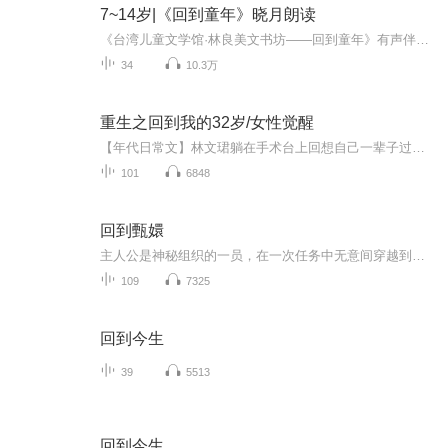
7~14岁|《回到童年》晓月朗读
《台湾儿童文学馆·林良美文书坊——回到童年》有声伴读（著名电台主持人晓月阿姨温暖伴读）儿童文学至高境界：“浅语的艺术”的集中体现。台湾儿童文学“大家长”林良的童年“分享”，感受一颗快乐而温暖的心。民国时代，鹭岛厦门风情画卷。编辑推荐 ...
34
10.3万
重生之回到我的32岁/女性觉醒
【年代日常文】林文珺躺在手术台上回想自己一辈子过得也算好丈夫九十年代就发家致富，没养小三没出轨三个儿女也算孝顺她没吃过大苦没遭过大罪怎么偏偏就是不满足呢？是丈夫跟自己渐行渐远？是三个子女埋怨她一碗水端不平？还是娘家亲戚个个吸血但没人记得...
101
6848
回到甄嬛
主人公是神秘组织的一员，在一次任务中无意间穿越到了二次元，同时伴随着人类祖先起源的秘密与他所创造的宇宙，他该作何取舍，是留在过去跟心爱的人在一起，还是回到未来与未婚妻在一起......
109
7325
回到今生
39
5513
回到今生