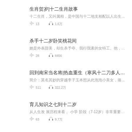
生肖贺岁|十二生肖故事
十二生肖，又叫属相，是中国与十二地支相配以人出生年份的十二种动物，包括鼠、牛、虎、兔、龙、蛇、马、羊、猴、鸡、狗、猪。 十二生肖的起源与动物崇拜有关。据湖北云梦睡虎地和甘肃天水放马滩出土的秦简可知，先秦时期即有比较完整的生肖系统存在。最早...
13
1.6万
杀手十二岁卧笑桃花间
她是外表甜美，却生杀予夺、我行我素的女特工。他，是外表清冷，却身份成谜、腹黑妖孽的酷王爷。一朝穿越，她变成了一个十二岁的杀手，沦为他手下一枚即将毁掉的‘棋子’。“哼，想要我的命？下辈子吧！”她浅笑以对，冷冷下了战书。当腹黑碰到腹黑，妖孽卯上妖孽，注定是一场风起云涌！谁又能降伏得了谁？谁是谁的救赎，谁又是谁的劫难？
28
4456
回到南宋当名将|热血重生（寒风十二刀多人有声剧）
简介：莫名其妙的穿越李子玉本想从此泡泡小美女，揍揍小流氓，轻松快活一辈子。可岳飞的救命之恩，让他再难舍弃，没办法，谁让咱是个义气人呢。于是下定决心，以后就跟在老大身后打打仗，升升官。嘿嘿，要是再讨几房老婆那就更妙了。从此，冲锋陷阵杀金兵...
511
322.2万
育儿知识之七到十二岁
从人生发 展历程来看， 小学 阶段（7-12岁）非常重要，是孩子长身体、长知识最旺 盛的时期。小 学生好奇心强，求知欲旺盛，思 维敏捷，对什么问题都要问 个为什么，他们像海绵 吸水那样，不断地吸收各种知识。小学生记忆力强 ， 善于背诵，对 感兴趣的事物，能够牢记在心。 小学生模仿力强，容易做到 习久成性，在 儿童时代养成的好习惯，可以牢 固地保持一辈子；相反，小 学阶段养成的 不良习惯，到中学和大学时纠正 起来就很困难。因此，在小 学阶段，不仅 要让学生学到知识，发展智力， 还要在学习上对他们进行正确的引导，养 成良好的学习习惯；在思想品德 上要有严格的要求，养成良 好的行为习惯 。小学的基础打得好，会影响到 学生以后的学习和成长，甚至会影响到他 们的一生。
63
9.7万