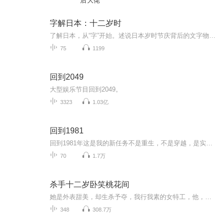
后大佬
字解日本：十二岁时
了解日本，从“字”开始。述说日本岁时节庆背后的文字物语。
75
1199
回到2049
大型娱乐节目回到2049。
3323
1.03亿
回到1981
回到1981年这是我的新任务不是重生，不是穿越，是实实在在地回到过去我现在最重要的事情就是把这个三岁的孩子带大把他教育成正直、善良的社会主义新青年......可是大东北，小农村
70
1.7万
杀手十二岁卧笑桃花间
她是外表甜美，却生杀予夺，我行我素的女特工，他，是外表清冷，却身份成谜，腹黑妖孽的酷王爷。一朝穿越，她沦为他手下一枚即将毁掉的‘棋子’。腹黑碰到腹黑，妖孽卯上妖孽，注定是一场风起云涌！欢迎收听常晓淑演播的卧笑桃花间想了解更多资讯可以关注我们的企鹅
348
308.7万