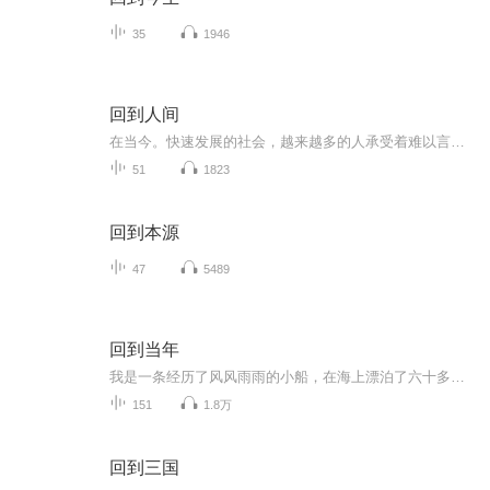
35
1946
回到人间
在当今。快速发展的社会，越来越多的人承受着难以言说的这份压力。很多人。在压力来临的时候会找闺蜜朋友或者心理咨询师去倾诉。但也有一小部分人无法把它说出来，于是只能放在心底堆积，等到它爆发的时候却发现自己成了一个孤岛。所以希望大家来到。这部...
51
1823
回到本源
47
5489
回到当年
我是一条经历了风风雨雨的小船，在海上漂泊了六十多年，现在慢慢驶入港湾了。许许多多的故事，许许多多的回忆，许许多多的人，经常让我夜不能寐，仿佛回到过去，回到当年……有兴趣的朋友，听我给你说一说那些故事，好吗？
151
1.8万
回到三国