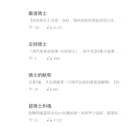
极道骑士
【内容简介】肖恩：你好，我对你的仰望如滔滔江水，额，能握个手吗？某天才疑惑地与肖恩握了握手。肖恩转身，心中狂笑：嘿嘿，顶级骑士天赋到手。文字版权方：阅文听书【作者/主播简介】作者：银霜骑士，网络小说作家。主播：沨声【购买须知】1、本作品为...
337
51.3万
左转骑士
《淘气爸爸讲故事--左转骑士》，其中包含6集小故事，对于小孩子来说，和爸爸一起玩是再美妙不过的事了！马克思就特别喜欢和爸爸在一起，无论是钓鱼、玩游戏、做饭还是发呆。爸爸能回答所有问题，而且还会讲奇奇怪怪的故事。比如鱼为什么不会叫，九头龙是怎...
6
3400
骑士的献祭
日更5集，不定期爆更！订阅可以收到更新提醒哦~ 【内容简介】 那多代表作！一个善良的父亲决定去死！韩寒、张译、张嘉佳、史航推荐。改编自让作者五年都无法释怀的真实案件。《十九年间谋杀小叙》之后，那多的创作新峰。一位父亲的决死时刻。以极致的...
29
681
超骑士剑魂
剧舞吧狐宴联合众cv合播的第一本有声小说剧，紫堇轩著写的长篇热血幻想奇幻小说，敬请期待，欢迎转采评论打赏！ 废柴少年许凉今，因为参加暗恋女生的礼物希望给她带来惊喜而穿上了定制的夜光服，却被在地球上空巡逻搜集机密的圣疆星间谍——星云联盟术士...
21
27.5万