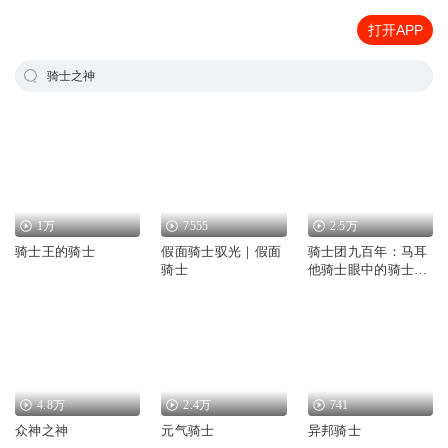
打开APP
骑士之神
1万
7555
2.5万
骑士王的骑士
假面骑士驭光｜假面
骑士团九百年：马耳
骑士
他骑士眼中的骑士团
世界
4.8万
2.4万
741
众神之神
元气骑士
异邦骑士