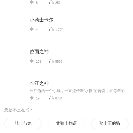
5
251
小骑士卡尔
4
1.7万
位面之神
169
5556
长江之神
长江边的一个小城，一直流传着“水怪”的传说，在每年的农历七月，水怪就会戴斗笠穿蓑衣潜入人群中，把人的灵魂拖下水。12岁的赵长风在好朋友严茂死后，便能看见“水怪”。 18年后，当赵长风的另一个好友叶江失踪后，赵长风认为“水怪”根本没有放过他们，...
19
8734
您是不是在找：
骑士与龙
龙骑士物语
骑士王的骑士