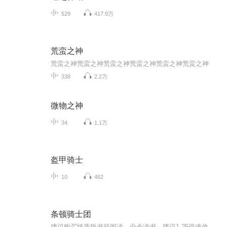
529
417.9万
荒蛮之神
荒蛮之神荒蛮之神荒蛮之神荒蛮之神荒蛮之神荒蛮之神
338
2.2万
微物之神
34
1.1万
盔甲骑士
10
462
条顿骑士团
建议购买纸质版书籍阅读。业余读书，建议1.25倍速收听。不足之处请谅解。作者: 〔美〕威廉·厄本 出版社: 社会科学文献出版社...