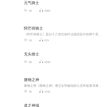
元气骑士
16
3309
阿芒得骑士
《阿芒得骑士》是以十八世纪初叶法国宫廷中的两个贵族集团为争夺摄政王位所展开的一场惊心动魄的斗争为历史背景的。
19
674
无头骑士
69
5038
微物之神
微物之神《微物之神》透过女性敏锐的心灵和孩童清澈的眼光观察南印度一个小村庄的宗教，社会和历史，处处流露这深沉、古老的悲伤，但悲中却不见一滴眼泪，因为喀拉拉的女人和孩子早已流干了眼泪。生命中只剩下些许的苍凉，无可奈何的嘲谑，她们嘲笑沉溺在种姓制度中妄自尊大的男人，但也嘲谑她们自己，因为除了自我嘲谑，她们实在不能做什么...阿蘭達蒂．洛伊 Arundhati Roy印度英籍的洛伊學的是建築，曾寫過兩本電影劇本。《微物之神》是她在三十七歲時所發表的的第一部小說創作，也是至...
35
3743
道之神域