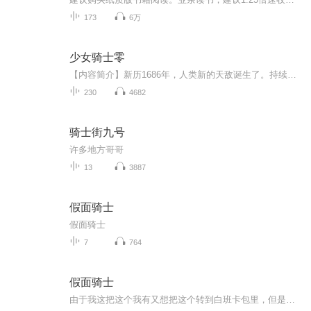
173
6万
少女骑士零
【内容简介】新历1686年，人类新的天敌诞生了。持续了近百年的和平被打碎，人类的命运再次被抛入了未知的洪流。有些人心存幻想，有些人选择逃避；而有些人……选择战斗！“虽然我们是渺小的人类，但当我们凝聚成一股绳时，也能产生改变世界的巨大力量。我...
230
4682
骑士街九号
许多地方哥哥
13
3887
假面骑士
假面骑士
7
764
假面骑士
由于我这把这个我有又想把这个转到白班卡包里，但是又弄错了，再给我想想办法到底该怎么办？所以呢，我就弄了个新的专辑