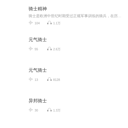
骑士精神
骑士是欧洲中世纪时期受过正规军事训练的骑兵，在历史上，他们是忠贞、勇敢的象征。本书介绍了骑士是一种特殊的职业、怎样成为骑士、骑士怎样装备、骑士怎样战斗、名留千古的骑士、浪漫的骑士文化等六个部分。
104
1.1万
元气骑士
55
2.6万
元气骑士
13
8128
异邦骑士
30
1.3万