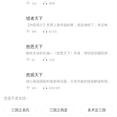
112
2936
猎者天下
【内容简介】世界上最幸福的事，就是做错了，有后悔的机会。曾经玩游戏一意孤行的她，重生到那个还是有父母关爱的时刻，为了照顾家人，她做起了小小职业玩家，只是职业选择的不再是她熟悉的人类法师，而是精灵猎手，她还能成为神之右手吗？某男：其实，我...
345
42.5万
慈恩天下
献给生命的礼物—《慈恩天下》作者：谭绍堂徐颖院师倾情朗诵由国学导师谭绍堂先生撰写的《慈恩天下》，是一部解读生命、传承孝道的佳作。全书落笔于根脉传承与感恩本心，将中华传统孝亲文化与时代思考相融，娓娓道来敬畏生命、知恩向善的人生真谛。
51
1133
悠观天下
精心挑选国际时政新闻话题，分享外媒的报道解读和我们的分析判断
163
2250.9万
您是不是在找：
三国之袁氏天下
三国之我是袁术
袁术定三国