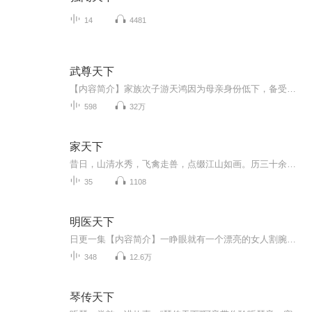
14
4481
武尊天下
【内容简介】家族次子游天鸿因为母亲身份低下，备受欺凌。无意获得一个神奇方鼎，踏上武修和神修道路，在家族中地位攀升，离家历练，从此崛起！武宗武神，又能如何？挥手间八方云动，诸天幻灭，唯我武尊天下！【作者/主播简介】作者：冰墙，网络小说作家。...
598
32万
家天下
昔日，山清水秀，飞禽走兽，点缀江山如画。历三十余载风霜，已是：山水一色，鱼虾难寻，尽显洪流狂放。好山好水出秀才，穷山恶水养刁民。阐述着环境对于人文的影响，印证了人与自然的共性。自改革开放以来，经济的腾跃，对应着欲念的膨胀。物质盛宴的短暂...
35
1108
明医天下
日更一集【内容简介】一睁眼就有一个漂亮的女人割腕喂血是什么情况？神医的脑子也有点不够使啊。什么？皇帝居然喜欢白虎？他不喜欢青龙吗？什么？美艳的太后娘娘居然有狐臭？那还不简单，针灸啊！等等，小叫花子你说你叫啥？郑梦儿？那刚才我救的那人该不...
348
12.6万
琴传天下