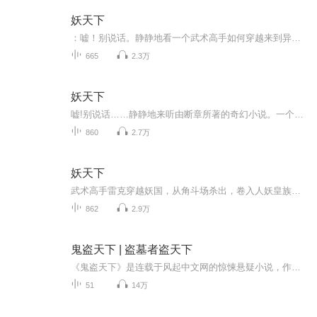
妖天下
：嘘！别说话。静静地看一个武术高手如何穿越来到异界妖国，如何成为一个征战杀场的角斗士，如何奋英雄怒、折妖皇刀、让美人倾心、让英雄俯首、让万民敬仰、让天下臣伏……杀戳、血腥、战争、恢宏、英雄、柔情……一切应有尽有，你还在等什么？一起来，共...
665
2.3万
妖天下
嘘!别说话……静静地来听由断章所著的奇幻小说。一个武术高手如何穿越来到异界妖国，如何成为一个征战杀场的角斗士，如何奋英雄怒，折妖皇刀，让美人倾心，让英雄俯首，让万民敬仰，让天下臣伏......杀戳，血腥，战争，恢宏，英雄，柔情......一切应有尽有...
860
2.7万
妖天下
武术高手雷克穿越妖国，从角斗场杀出，卷入人妖皇族权谋，以武破局，踏上逆天改命、问鼎妖界之巅的热血征途。
862
2.9万
鬼盗天下 | 盗墓者盗天下
《鬼盗天下》是连载于风起中文网的惊悚悬疑小说，作者是承诺清风。这是一个有关盗墓的故事。 你以为最诱人的是那些绝世珍宝？ 你以为最恐怖的是地底下的那些东西？ 你以为最神奇的是千百年前故人的智慧？ 探险为本，人心难测，现代与古代的智...
51
14万