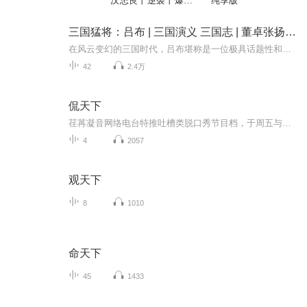
汉忠良丨逆袭丨爆笑
纯享版
丨悬念丨历史丨多人
有声剧
三国猛将：吕布 | 三国演义 三国志 | 董卓张扬袁术曹操
在风云变幻的三国时代，吕布堪称是一位极具话题性和传奇色彩的人物。他以勇猛无敌的形象著称于世，其武艺高强，堪称绝世。“人中吕布，马中赤兔”，这一赞誉流传千古，生动地描绘出他在武力方面的卓越地位。无论是虎牢关前单枪匹马挑战十八路诸侯，还是在...
42
2.4万
侃天下
荏苒凝音网络电台特推吐槽类脱口秀节目档，于周五与大家见面~敬请期待~ 荏苒凝音粉丝互动QQ群： 532909356；微博：荏苒凝音OL；微信平台：renranningying。求各位听友们帮忙转采，您的鼓励是对我们最大的肯定。
4
2057
观天下
8
1010
命天下
45
1433