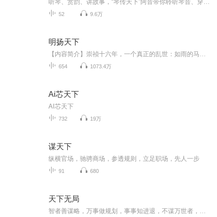
听琴、赏韵、讲故事，“琴传天下”阿音带你聆听琴音、穿越古今。感受中华文明的脉搏，走进一首首琴曲的前世今生...
52
9.6万
明扬天下
【内容简介】崇祯十六年，一个真正的乱世：如雨的马蹄，如雷的呐喊，如注的热血。中原慈母的白发，江南春闺的遥望，湖湘稚儿的夜哭。故乡柳荫下的诀别，将军圆睁的怒目，猎猎于朔风中的军旗。一阵烟尘又一阵的烟尘，华夏大地在鞑子的铁蹄下颤栗不止.........
654
1073.4万
Ai芯天下
AI芯天下
732
19万
谋天下
纵横官场，驰骋商场，参透规则，立足职场，先人一步
91
680
天下无局
智者善谋略，万事做规划，事事知进退，不谋万世者，不足谋一时，不谋全局者，不足谋一域！人生如棋，识局者生，破局者存，掌局者赢！！