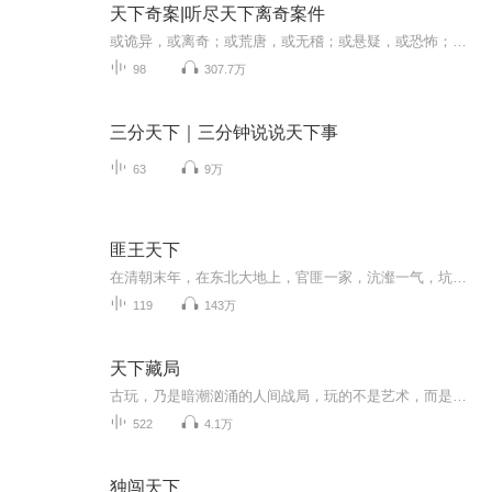
天下奇案|听尽天下离奇案件
或诡异，或离奇；或荒唐，或无稽；或悬疑，或恐怖；或感叹，或震惊。古往今来，世界各地都有很多奇怪的案件发生，有的案件已经破解，有的案件仍然是一团迷雾。在这些奇形怪状的案件背后，埋藏着科学的引线，人性的光芒与黑暗，时代的局限和社会制度的不断...
98
307.7万
三分天下｜三分钟说说天下事
63
9万
匪王天下
在清朝末年，在东北大地上，官匪一家，沆瀣一气，坑害百姓，内忧外患，一个青年在无奈中拉起了一支队伍，落草为寇。
119
143万
天下藏局
古玩，乃是暗潮汹涌的人间战局，玩的不是艺术，而是生死。在这个古董世界，绝美文物掩藏着血色秘密，江湖危机四伏。苏尘以古董为幌子，操纵命运的乾坤，卷入一场暗涌纷争……
522
4.1万
独闯天下