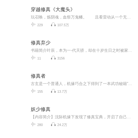
穿越修真《大魔头》
玩召唤，炼阴魂，血祭万鬼幡。 且看雷动从一个无名小辈，加入邪宗后，一步一步从一个普通少年成长为惊天大魔头，纵横于天下。顺我者昌，逆我者亡。修仙觅长生，热血任逍遥，踏莲曳波涤剑骨，凭虚御风塑圣魂！
229
107.5万
修真弃少
书籍简介叶辰，本为一-代天骄，却在十岁生日之时被家族归为罪人，后废除身份,还被亲生父亲弃之荒野，任其自生自灭!八年之后，一代天骄再度回归，强势崛起，一人踩尽天下人，一手荡平天下事!无敌称尊，笑傲都市，尽在本书 !
11
3156
修真者
古玄是一个普通人，机缘巧合之下得到了一本武功秘籍“阴阳大法”，进而踏入修真的殿堂。 他没有坚硬的后台，没有王八之气，只凭借着自己的努力，获得了比常人略多的机缘。 有了99%的努力，加上更加重要的1%的运气，他将会获取怎样的成功？ 失传的禁制、阵法、丹书，都从他手上重现光明，成为真正的修真全才。 他能否能查处千年前地球修真者消失的缘由？ 他是否能找到地球上唯一的古传送阵，进入浩瀚的宇宙空间？ 眼花缭乱的法宝，绚丽多彩的法术， 千奇百怪的秘境，层出不穷的奇遇， 尽在《全能修真者》！ 本音频不作任何商业用途，只供学习与欣赏，校正发音。 免费播讲
155
13.7万
妖少修真
【内容简介】沈际机缘下发现了修真宝典，开启了自己的修真之路。修真之路漫漫长远，需要集合各种灵药方可晋级，为了变得更加强大，让自己可以保护心所爱，可以自己想做的事，强者之路虽然艰险，但是沈际义无反顾，遇强则强，迎难而上，一代修真妖少强势崛...
280
24.2万