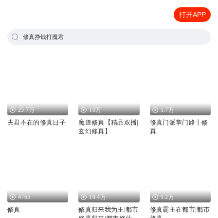
打开APP
修真挣钱打魔君
25.7万
10万
1.7万
夫君不在的修真日子
魔道修真【精品双播|
修真门派掌门路丨修
玄幻修真】
真
4765
19.4万
1.2万
修真
修真归来我为王|都市
修真霸主在都市|都市