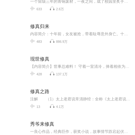
一个留级三年的青铜废材，一夜之间，成了校园里炙手可热的人物 ，只为了遵守与爷爷的约定，不管受了多少耻笑辱骂都不曾有过怨言，三年之期到来，一夜之间吸收龙血，成了高级班的学员，从此开启了维护正义与真理的征战之路
633
2.6万
修真归来
内容简介：十年前，女友被抢，带着耻辱意外身亡。十年后，他从不可思议的修真世界归来。本想过平静的生活，然而太善良总会受到欺压，唯有重新绽放光芒，化身恶魔！翻云覆雨，从现在改写历史，开始逆袭之路！作者：TV帝、，黑岩网签约作者，其作品有《我居...
483
886.9万
现世修真
【内容简介】世事总难料！ 守着一室清冷，捧着相依为命的奶奶临终前留给自己的‘嫁妆’伤怀，却在无意中发现它们竟非凡物，且看自此踏上修真道的左晓瑶该何去何从！【作者/主播简介】作者：云惜少，网络小说作家。主播：念念有声工作室。【购买须知】1、本...
428
137.1万
修真之路
注解 （1）太上老君说常清静经：全称《太上老君说常清静妙经》，或《太上老君说常清静真经》，又称《太上混元上德皇帝说常清静经》，简称《清静经》、《常清静经》。作者不详。此经主要阐述“如何清静，渐入真道”。“太上老君”，道教徒对“老子”的尊...
13
4.1万
秀爷来修真
一良心作品，经典巨作，获奖小说，故事情节跌宕起伏，转折紧扣人心弦。 请大家多多支持，电动提建议，我们将推出更多的优秀作品，满足您的耳朵，震撼您的心灵。 一良心作品，经典巨作，获奖小说，故事情节跌宕起伏，转折紧扣人心弦。 请大家多多支持，电动提建议，我们将推出更多的优秀作品，满足您的耳朵，震撼您的心灵。