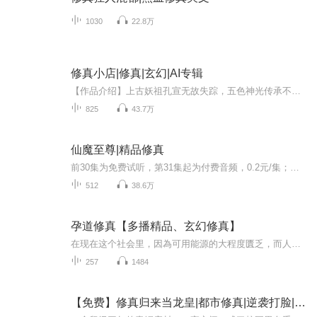
1030
22.8万
修真小店|修真|玄幻|AI专辑
【作品介绍】上古妖祖孔宣无故失踪，五色神光传承不再。 天地灵力日渐稀薄，灵草灵药消耗殆尽，修仙难上加难。 这是一个修仙者的世界，这又是一个残酷的世界。 身纳五行，功参造化，且看叶长生如何击破藩篱，走出一条全新之路。【作者介绍】柳旭风【购买须...
825
43.7万
仙魔至尊|精品修真
前30集为免费试听，第31集起为付费音频，0.2元/集；日更2集，不定时爆更，多多评论订阅可加更哦~【内容介绍】沈浪原本以为，修士的世界是崇高的，修仙的高人更是高尚的，无欲无求的。 不料，匹夫无罪怀璧其罪，在凡尘间流浪十数年的沈浪，好不容易踏入修行...
512
38.6万
孕道修真【多播精品、玄幻修真】
在现在这个社会里，因為可用能源的大程度匱乏，而人类修真后，人力资源就成了一种十分重要的能源提供方式，一个普通开光期修真者全身的能量，就足够一千人一天之用的全部民用能源了，而海风所在的这个公司主要提供的就是这方面的服务，由公司内的员工把体...
257
1484
【免费】修真归来当龙皇|都市修真|逆袭打脸|AI多播