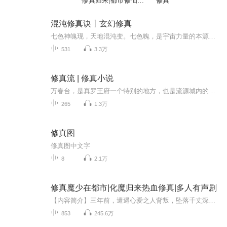
修真归来|都市修仙|
修真
修真
混沌修真诀丨玄幻修真
七色神魄现，天地混沌变。七色魄，是宇宙力量的本源石；混沌诀，宇宙排行第一神诀。两大旷世绝宝，化为一人之体，历经种种，在一群异变神兽以及旷世异宝的帮助下，走上了一条开天创世的道路！本文神兽众多，修炼法诀更是前所未有！是顺天？是逆天？请听《...
531
3.3万
修真流 | 修真小说
万春台，是真罗王府一个特别的地方，也是流源城内的一大亮色，这个高台并非土木建造，而是由万千花果树木交织缠绕而成，四季常青，远处看如一顶倒倾的华盖，花海铺地，枝叶成阶，倒是一大奇景。 这一日，夜色空灵，夜空群星闪烁，争相辉映...
265
1.3万
修真图
修真图中文字
8
2.1万
修真魔少在都市|化魔归来热血修真|多人有声剧
【内容简介】三年前，遭遇心爱之人背叛，坠落千丈深渊，与魔为伍！三年后，他携域外魔帝传承，一身滔天本领，化魔归来！若神已无能为力，那便由魔渡苍生！【作者/主播】作者：万里如云主播：越朗风清【购买须知】1、本作品为付费有声书，前80集为免费试听...
853
245.6万