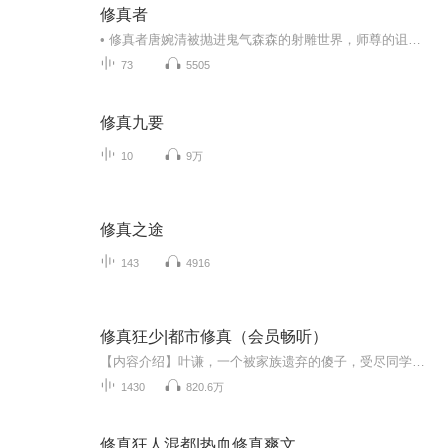
修真者
• 修真者唐婉清被抛进鬼气森森的射雕世界，师尊的诅咒在脊骨上灼烧：百日之内与倾心之人结契，否则永堕鬼蜮。• 张家口的牌坊滴着黑血，梅超风化作蛇发女鬼，黄蓉的纸人总在子时叩窗。• 血色盖头下指尖相触的刹那，她忽然战栗——当郭靖的掌心浮现尸斑，...
73
5505
修真九要
10
9万
修真之途
143
4916
修真狂少|都市修真（会员畅听）
【内容介绍】叶谦，一个被家族遗弃的傻子，受尽同学欺凌，世间白眼。不想一朝觉醒，融合了前世九界第一仙人的记忆，从此，收仙界花主，踢人间二代，扶摇直上，龙腾九天。且看一个傻子，如何玩转校园，纵横都市，主宰浮沉！【作者介绍】权掌天下，知名网络...
1430
820.6万
修真狂人混都|热血修真爽文