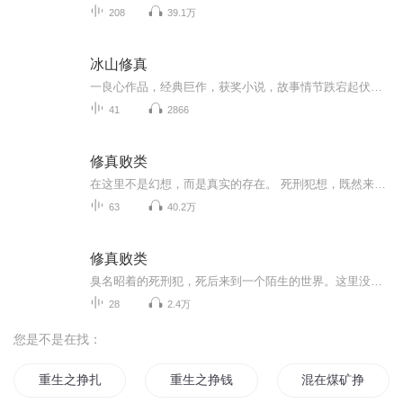
208
39.1万
冰山修真
一良心作品，经典巨作，获奖小说，故事情节跌宕起伏，转折紧扣人心弦。 请大家多多支持，电动提建议，我们将推出更多的优秀作品，满足您的耳朵，震撼您的心灵。 一良心作品，经典巨作，获奖小说，故事情节跌宕起伏，转折紧扣人心弦。 请大家多多支持，电动提建议，我们将推出更多的优秀作品，满足您的耳朵，震撼您的心灵。
41
2866
修真败类
在这里不是幻想，而是真实的存在。 死刑犯想，既然来了就要好好活下去，上辈子有过做神仙的梦想，那是不可能滴，这辈子打死也要过把瘾……神仙姐姐，我来了！
63
40.2万
修真败类
臭名昭着的死刑犯，死后来到一个陌生的世界。这里没有四个轮子的奔驰，有四个蹄子的宝马。天上没有飞机，有在天上飞的仙人。没有手机电话也没关系，有千里传音……这个世界太疯狂，前世只有书里和电视上才能看到的修真者，在这里不是幻想，而是真实的存在。 死刑犯想，既然来了就要好好活下去，上辈子有过做神仙的梦想，那是不可能滴，这辈子打死也要过把瘾……神仙姐姐，我来了！
28
2.4万
您是不是在找：
重生之挣扎在末日
重生之挣钱给你花
混在煤矿挣大钱