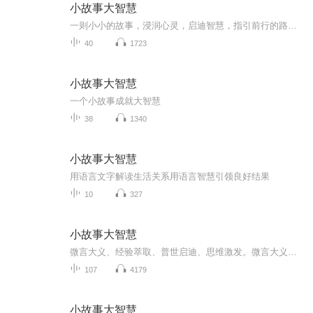
小故事大智慧
一则小小的故事，浸润心灵，启迪智慧，指引前行的路！ 孩子成长很多情况下是从模仿中来 ，好的人生更是离不开那些从小励志的好故事 ，在我国古代也涌现出大量的“神童”， 他们才思敏捷， 宽仁待人，为后世留下了一个又一个佳话 ，希望这些智慧孩童的故事...
40
1723
小故事大智慧
一个小故事成就大智慧
38
1340
小故事大智慧
用语言文字解读生活关系用语言智慧引领良好结果
10
327
小故事大智慧
微言大义、经验萃取、普世启迪、思维激发。微言大义：即使是篇幅短小、情节简单的故事，也能蕴藏影响深远、发人深省的道理。它打破了人们对知识、智慧必须长篇大论阐述的刻板印象，让复杂的人生哲理、处事法则能以轻巧的方式被大众接纳。 经验萃取：每一...
107
4179
小故事大智慧