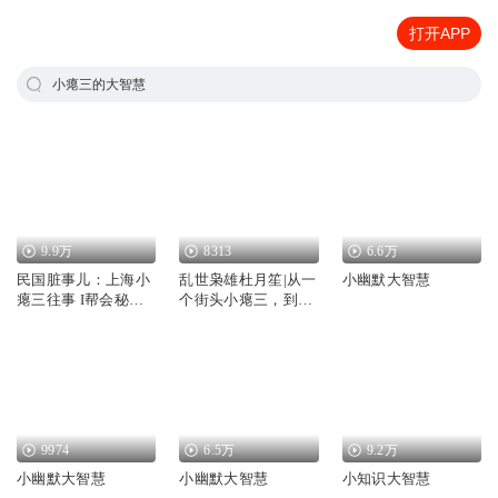
打开APP
小瘪三的大智慧
9.9万
8313
6.6万
民国脏事儿：上海小
乱世枭雄杜月笙|从一
小幽默大智慧
瘪三往事 I帮会秘闻I
个街头小瘪三，到上
江湖故事
海滩黑帮大佬
9974
6.5万
9.2万
小幽默大智慧
小幽默大智慧
小知识大智慧