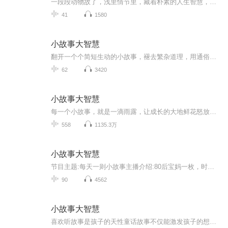
一段段动物故了，浅里情节里，藏着朴素的人生智慧，孩子听启智，大人听明理。鸣悦说陪你静心聆听，与阳光同行！
41
1580
小故事大智慧
翻开一个个简短生动的小故事，褪去繁杂道理，用通俗情节拆解处世哲学。在趣味品读中收获感悟，让智慧融入日常，治愈内心、丰盈思想。
62
3420
小故事大智慧
每一个小故事，就是一滴雨露，让成长的大地鲜花怒放；每一个大智慧，就是一寸阳光，让智慧的河流解冻欢唱。走近它，就是走近成长，走近光荣和梦想。
558
1135.3万
小故事大智慧
节目主题:每天一则小故事主播介绍:80后宝妈一枚，时而开心，时而忧虑，时而疯癫，时而安静，是典型的双子座♊喜欢用声音来表达文字，希望通过声音认识更多志趣相投的朋友❤️主播寄语:每天一个小故事，感悟人生大道理，希望你成为自己喜欢的样子�更新频率...
90
4562
小故事大智慧
喜欢听故事是孩子的天性童话故事不仅能激发孩子的想象力丰富孩子的生活开阔他们的眼界更是孩子了解世界的窗口 小故事中往往蕴藏着大智慧能引导孩子领悟道理，激发情感，塑造品格 我们精选了12个寓意深长的小故事，为每篇故事提炼总结了精辟的人生道理将坚强、乐观、自信、诚实、善良、勇气等优秀的品质贯穿在每个小故事中以一种鲜活的方式植入孩子的心田展现了健康豁达的人生态度和成功的智慧...