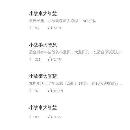
小故事大智慧
世界经典，小故事蕴藏大道理！ ٩(ˊωˋ*)و
96
5159
小故事大智慧
适合所有年龄段的小宝贝，大宝贝们，也适合深夜无法入睡的你
215
2.4万
小故事大智慧
九周年庆：全年杂志（26期）1折起，前10名送微信营销专辑与最新杂志一份噢！赶快点他！详情 或致电400-060-3998
47
85.7万
小故事大智慧
93
3035