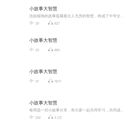
小故事大智慧
浩如烟海的故事蕴藏着古人无穷的智慧，构成了中华文化独特的魅力。相信每个古老的故事在今人的关注中更加熠熠生辉。我会把好听的故事与您分享，让我们在专辑中相约！
19
827
小故事大智慧
23
883
小故事大智慧
37
7677
小故事大智慧
每周选一些小故事分享，和大家一起共同学习，共同成长，日进斗金，坚持不懈，直到成功，坚持不懈，一定成功。
202
2.1万