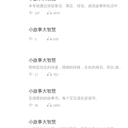
本专辑通过讲述童话、寓言、传说、成语故事和生活中的小故事，以点评的方式深入浅出的剖析了故事中蕴含的人生智慧，引导孩子们思考，让孩子们在阅读中获得丰富的知识和智慧！
107
5974
小故事大智慧
3
628
小故事大智慧
营销是信念的传递，情绪的转移，生命的感召。所以,做好营销的基础大是以身作则正己化人。如何才能更好地以身作则?必须做好四大要事:定位，发愿，拜师与标准化。大学云:知止而后有定，定而后能静，静而后能安，安而后能虑，虑而后能得。物有本末，事有终始...
17
762
小故事大智慧
充满爱的的故事书。每个宝宝成长必读书。
36
1693
小故事大智慧