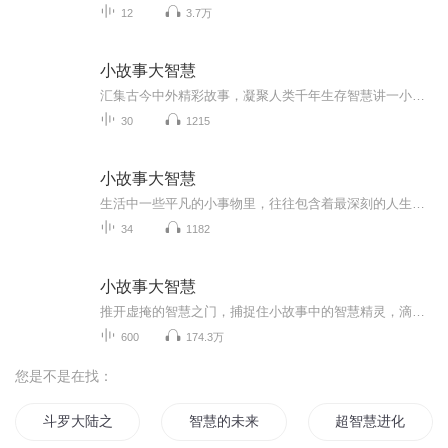
12
3.7万
小故事大智慧
汇集古今中外精彩故事，凝聚人类千年生存智慧讲一小时的大道理，不如读一分钟的小故事。一滴水珠就可折射出太阳的光辉，一朵小花即能蕴涵天堂的美好，一则小故事承载着深刻的人生道理，“大音希声，大象无形”，那些无限深邃的道理往往包含在最简单、最平...
30
1215
小故事大智慧
生活中一些平凡的小事物里，往往包含着最深刻的人生道理。他们比起抽象的理论，能以更简单，更直接，更迅捷的方式，把这些道理揭示出来，触动我们的心灵，让我们与瞬间豁然开朗。因此，一分钟的小故事更能让人醍醐灌顶，了然于心。
34
1182
小故事大智慧
推开虚掩的智慧之门，捕捉住小故事中的智慧精灵，滴水藏海，小中见大，在轻松的阅读中，不知不觉，为自己点亮一盏心灯。把这些故事讲给员工部属或及朋友们听，这可比讲理论讲道理更直接、形象、生动、传神。你讲一千遍大道理，也许转眼就忘，但听到看到的...
600
174.3万
您是不是在找：
斗罗大陆之智慧仙帝
智慧的未来
超智慧进化