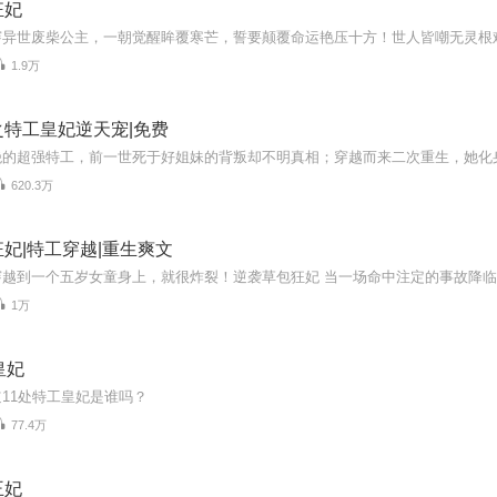
狂妃
1.9万
特工皇妃逆天宠|免费
620.3万
妃|特工穿越|重生爽文
1万
皇妃
11处特工皇妃是谁吗？
77.4万
王妃