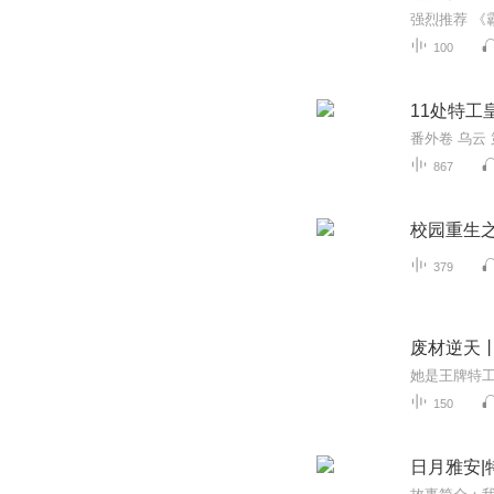
强烈推荐 《
100
11处特工
番外卷 乌云
867
校园重生
379
废材逆天
150
日月雅安