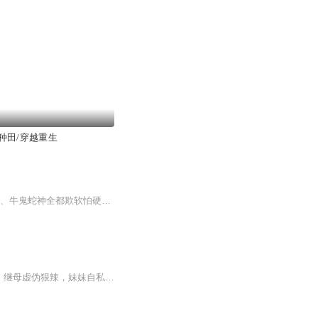
种田/穿越重生
一朝穿越，特工女王变成小农女一枚，还附赠一枚小包子。 父母偏心，兄妹不喜，爷奶叔伯、牛鬼蛇神全都欺软怕硬，偏心爷奶想卖了她换钱？渣娘也想掺和一下…… 这该怎么办？不要怂，就是干。【收听须知】1、该专辑免费收听。2、收听过程中，如果想快速阅读小说文字版的全部章节，请在微信中搜索公众号【飘扬文学】，关注后，并在公众号中回复：【233】，便可快速阅读小说文字版全集。(注意：需要在公众号中回复才有效哦）
作者：九转成丹。 演播：80后素人老大姐 穿越到被继母养废的嫡长女身上，渣爹唯利是图，继母虚伪狠辣，妹妹自私阴毒……呵呵，你要宅斗，我要武斗！区区一宅之间，岂能困住异世特工！ 只是，风华初绽，就引来群狼环伺；状元，我们已经退婚了，别来纠缠我；表哥，近亲结婚是不好的，各自珍重吧；殿下，您明天就要登基了，还是赶快回宫吧…… 至于那个什么王爷，你这么蛇精病你娘知道吗？莫名其妙你就来一个邪魅pose说什么“你只属于我”，你真的不需要再去吃点药吗？