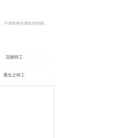
一朝穿越，特工女王变成小农女一枚，还附赠一枚小包子。 父母偏心，兄妹不喜，爷奶叔伯、牛鬼蛇神全都欺软怕硬，偏心爷奶想卖了她换钱？渣娘也想掺和一下…… 这该怎么办？不要怂，就是干。【收听须知】 1、该专辑免费收听。 ...
花都特工
重生之特工传奇
国家特工
少年特工
仙界特工传