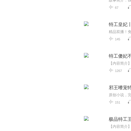
67
特工皇妃
145
特工傻妃
1267
邪王嗜宠
151
极品特工