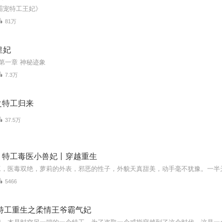
霸宠特工王妃》
81万
皇妃
 第一章 神秘迹象
7.3万
之特工归来
37.5万
丨特工毒医小兽妃丨穿越重生
5466
|特工重生之柔情王爷霸气妃