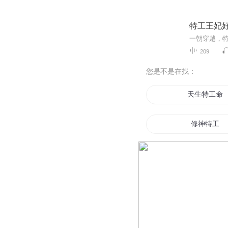
特工王妃
209
您是不是在找：
天生特工命
修神特工
冷血特工皇
特工女记者
回到过去当