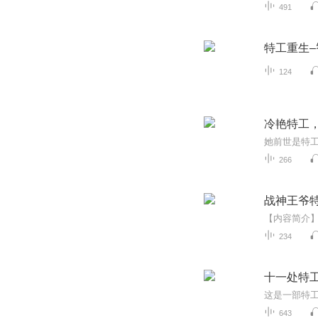
491
特工重生
124
冷艳特工
266
战神王爷
234
十一处特
643