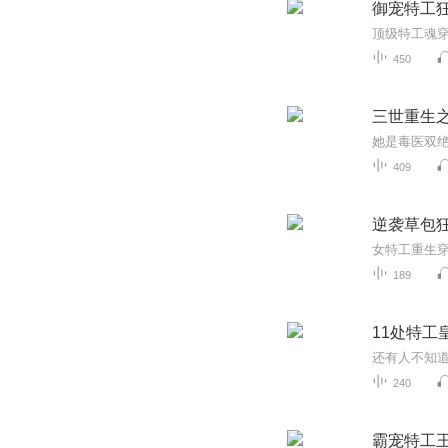
御宠特工
450
三世重生之
409
逆袭草包狂
189
11处特工
还有人不知道
240
霸宠特工