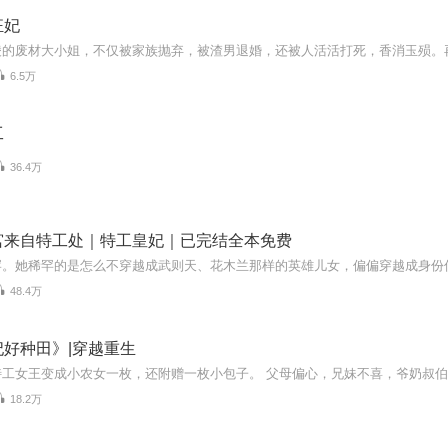
狂妃
6.5万
工
36.4万
宫来自特工处｜特工皇妃｜已完结全本免费
48.4万
好种田》|穿越重生
18.2万