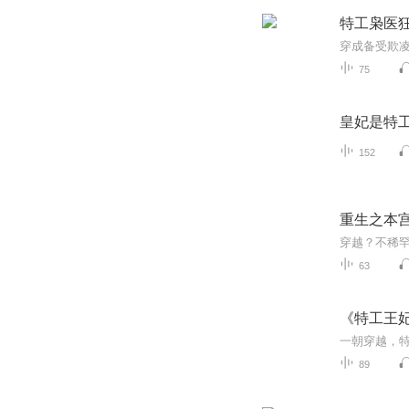
特工枭医
75
皇妃是特
152
重生之本
63
《特工王妃
89