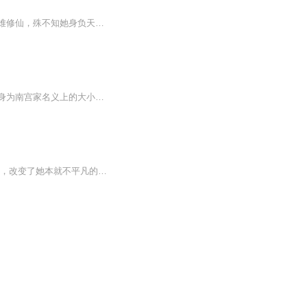
顶级特工魂穿异世废柴公主，一朝觉醒眸覆寒芒，誓要颠覆命运艳压十方！世人皆嘲无灵根难修仙，殊不知她身负天生灵脉，纳天地灵气修百家绝学，以绝对实力碾压所有轻视之辈。灵宠秘境肆意驰骋，世间异兽尽皆俯首；红尘俊彦万千，唯对冷面绝世强者悍然对峙。...
她是毒医双绝的超强特工，前一世死于好姐妹的背叛却不明真相；穿越而来二次重生，她化身为南宫家名义上的大小姐，与北奥国腹黑病弱却深藏不露的夫君结下不解孽缘，却终究逃脱不了真实身份的宿命，双双惨死暴尸午门；三世她原地重生，洞悉了一切的南宫婉儿势必要助他心爱的男人登上权力的顶峰，给予他无限的宠爱，同时给残害她之人带来嗜血的报复，堕入地狱，万劫不复......当王牌特工与她的病弱腹黑夫君再度携手踏进权力与权力的对决，特工与特工的较量，乱世风云，强强碰撞，必将天地变色，长风激荡！...
女特工重生穿越到一个五岁女童身上，就很炸裂！逆袭草包狂妃 当一场命中注定的事故降临，改变了她本就不平凡的生命。全新的世界陌生的人，一切的一切都等待着她去探索挖掘。 爱与恨，恩与仇，各种复杂的情感接踵而至，她该如何去识破，抉择？当一切归于平...