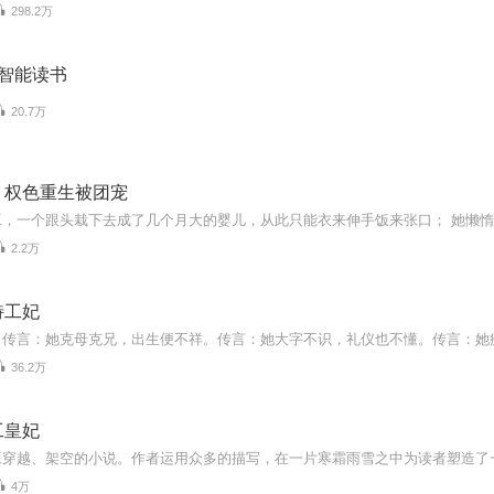
298.2万
–智能读书
20.7万
，权色重生被团宠
2.2万
特工妃
36.2万
工皇妃
4万