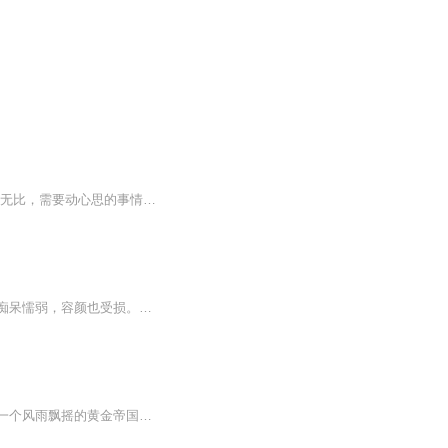
她前世是特工，一个跟头栽下去成了几个月大的婴儿，从此只能衣来伸手饭来张口； 她懒惰无比，需要动心思的事情，她从来都是简单粗暴的解决； 她是新月王朝尊贵无比的郡主，却是传闻中命不久矣的病秧子； 她是江湖中令人闻风丧胆的毒医，救人杀人只凭一念之...
【内容简介】传言：她克母克兄，出生便不祥。传言：她大字不识，礼仪也不懂。传言：她痴呆懦弱，容颜也受损。传言：他艺高胆大，敌闻风丧胆。传言：他不近女色，冷血又狠绝。传言：他曾受暗害，再不能人道。21世纪美女特工任务中为国牺牲，一缕香魂成了传...
这是一部特工穿越、架空的小说。作者运用众多的描写，在一片寒霜雨雪之中为读者塑造了一个风雨飘摇的黄金帝国，一个穿越而来的特工少女，一群智计不凡的男儿，从很微小的地方著手，谋画了整个天下。文字强大而细腻，场景感受气势恢宏，故事情节紧凑，丝丝...