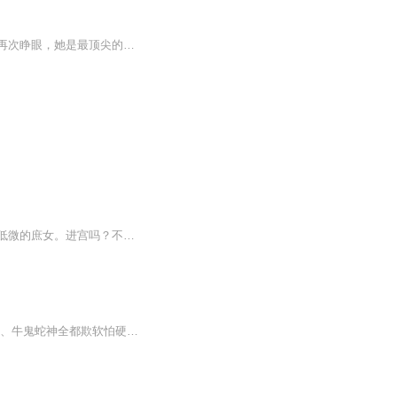
穿成备受欺凌的废材大小姐，不仅被家族抛弃，被渣男退婚，还被人活活打死，香消玉殒。再次睁眼，她是最顶尖的天才特工，医术、毒术、炼丹术，术术精通。绝世修炼天赋全被开启，浴火重生，摇身乌鸦变凤凰。纤纤玉手掌生死，微微一笑倾众生。只可惜，某位太子爷不太乐意了——“殿下！太子妃去参加西陵王选妃了！”太子爷双目一横：“点兵十万，即刻攻过去！”“是要把太子妃抢回来吗？”“蠢货！抢什么抢，当然是一起跪求太子妃回来！人多力量大。”特工枭医狂妃听书群：943961053
穿越？不稀罕。她稀罕的是怎么不穿越成武则天、花木兰那样的英雄儿女，偏偏穿越成身份低微的庶女。进宫吗？不稀罕。她稀罕的是她怎么不直接穿成皇后。这个男人一定是脑子抽了，为了一个手链竟然大费周章让她进宫？前世特工的她，穿到古代也要掌控自己的命运!
一朝穿越，特工女王变成小农女一枚，还附赠一枚小包子。 父母偏心，兄妹不喜，爷奶叔伯、牛鬼蛇神全都欺软怕硬，偏心爷奶想卖了她换钱？渣娘也想掺和一下…… 这该怎么办？不要怂，就是干。