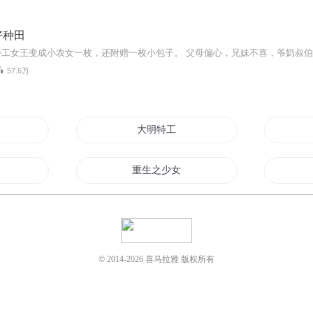
好种田
57.6万
大明特工
重生之少女特工王
后
特工女王
世界第一特工
© 2014-
2026
喜马拉雅 版权所有
特工
最强修真特工