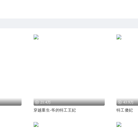
21.4万
43.9万
穿越重生-爷的特工王妃
特工傻妃