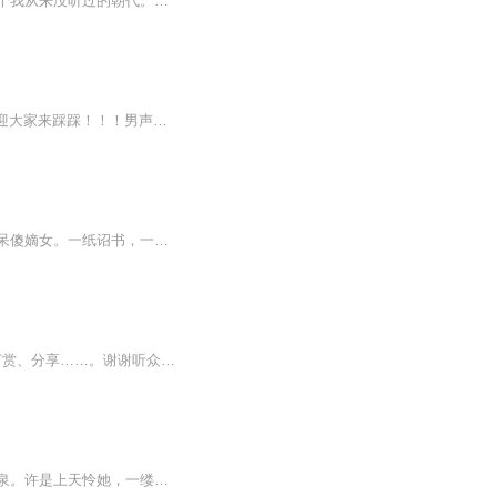
故事简介：我，本是时空另一端的一个特工，为了盗取一个戒指穿越到了这个时代，这是一个我从来没听过的朝代。之后与当朝皇上、侯爷、江湖义士等多人共抗外敌，携手解密王爷中毒真相，化解朝廷权力争斗，由此展开了一段爱恨情仇......抽奖活动：片花、第1、...
精品双播！免费！每日更新，欢迎关注订阅！刚刚开通QQ粉丝群，群号：1141288930，欢迎大家来踩踩！！！男声：云墨子轩 女声：主播李小一云墨子轩：喜马拉雅新生代主播，代表作《盛世暖婚：霍先生，别闹了！》、《猎爱总裁太凶猛》、 《凤栖九天：爆宠特工皇妃》等。声音温暖深沉，可霸道总裁、可翩翩公子。爱生活，爱有声！播音李小一：喜马拉雅新生代主播，代表作《盛世暖婚：霍先生，别闹了！》、《猎爱总裁太凶猛》、 《凤栖九天：爆宠特工皇妃》等。声音甜美，可塑性强，可御可甜、可盐...
【内容简介】首席特工白罗刹，被一把上古宝剑带到了古代，成了左相府人人厌恶的懦弱，呆傻嫡女。一纸诏书，一场赐婚。本该是太子妃的她却被赐婚给了战王。懦弱嫡女配战神王爷，两个截然相反性格的人，似乎注定了她的悲惨命运。世人皆：叹息。却不知此女已...
原创小说，完成一年的时间……。再喜马拉雅FM播出……喜欢收听的朋友，关注，收藏，打赏、分享……。谢谢听众朋友们的收听………。本作者，虚拟建构，如有任何其他想法……后果自负……，作者的作品，一律不承担任何责任……。本大大个人喜好天马行空…这...
【内容简介】她本是冷漠狠绝、大胆机敏的中情局特工，临近退役却被自己人算计，命丧黄泉。许是上天怜她，一缕幽魂穿到痴傻无福的丞相府三小姐身上。一朝改头换面，装疯卖傻之间斗倒后妈渣姐。她只想过好自己的小日子，太子殿下，您给我立正站好，别再靠过...