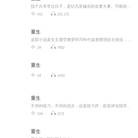
找个兵哥哥过日子，是纪凡穿越后的首要大事。可眼前这个嚷嚷着要娶她的兵大叔是怎么回事？带着一个小豆芽一般的儿子不说，还有一个时时刻刻想着要她命的前妻，怎么破？小豆芽一本正经破解到：“等我长大娶你便好。”江英杰斜眸冷哼：“是吗？”纪凡母爱泛滥，将小豆芽护到身后，梗着脖子：“我，我嫁还不行吗？”
412
251.1万
重生
这部小说是女主遇空难穿到70年代奋发图强自主创业，最终获得幸福生活的故事，很励志
29
7602
重生
34
1433
重生
不停的练习，不停的进步，还是练习作，欢迎评论指导！因为太多人留言，听了开头以为淑芬是女主，感觉三观被毁，特别说明一下，淑芬不是主角，不是主角，不是主角
334
21万
重生