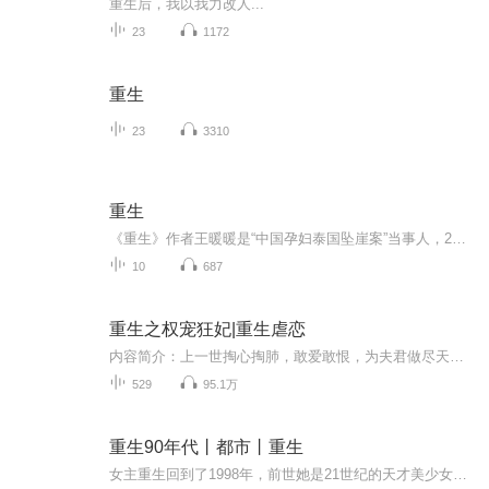
重生后，我以我力改人...
23
1172
重生
23
3310
重生
《重生》作者王暖暖是“中国孕妇泰国坠崖案”当事人，2019年6月9日，怀有身孕的她被丈夫推下悬崖，奇迹生还，案件经曝光后引发了社会热议。本书中，王暖暖首次讲述了坠崖案从未公开的细节，记录了四年时间三次诉讼的艰辛过程，以及从瘫痪到重新站起来背后...
10
687
重生之权宠狂妃|重生虐恋
内容简介：上一世掏心掏肺，敢爱敢恨，为夫君做尽天下人唾弃之事，最后落个食子亡命的下场。若有来生她一定重持剑，屠尽天下负心狗的誓言。原本以为重生一世，无心无情。那个人守护了她两世，轮回转转，她的心还是丢失了，这一世，她不悔，携他的手，共享天下繁华。作者：阿朵主播：韶青月
529
95.1万
重生90年代丨都市丨重生
女主重生回到了1998年，前世她是21世纪的天才美少女，得奖无数，目空一切，潇洒惬意，可是最后却惨被抛弃。这一世，老天爷给她开了一个玩笑，不光相貌平平，而且还提前为她安排了一枚便宜丈夫。丈夫是什么鬼？能用吗？好吃吗？时间一长，这个貌美颜好易推...