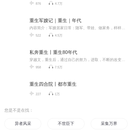
876
4.7万
重生军嫂记｜重生｜年代
内容简介：军嫂居家日常：随军、带娃、做家务，样样是能手：吃吃吃，喝喝喝，买买买！军嫂遇事日常：忍让、大度、讲道理；拍飞他，击垮他，弄死他！某男：拯救俺媳妇的人生观，任重道远啊！
522
4.5万
私奔重生丨重生80年代
穿越文，重生后，通过自己的努力，进取，不断的改变自己的人生甜宠文，一对一。文章细腻，朴实，真实。
958
7.5万
重生四合院丨都市重生
227
1万
您是不是在找：
异者风采
不世臣下
采集万界