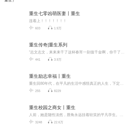
重生）
重生七零凶萌医妻丨重生
连着上！！！！！！！
603
1.9万
重生传奇|重生系列
“志文志文，来来来干了这杯春宵一刻值千金啊，你干了这杯咱们回去闹洞房”林志文笑呵呵的接过杯子，先站起来向包房里的三桌客人举杯致意一番，清了清嗓子等大家静下来后开始总结发言！你马上就要死了
441
3.9万
重生励志幸福丨重生
重生回80年代，在平凡的生活中感悟真正的人生，下定决心，励志改变自我，把握属于自己的幸福。
255
8229
重生校园之商女丨重生
人前，她是随性淡然，唇角永远挂着轻笑的平凡学生。人后，她是一步步走向商道巅峰，叱咤风云的帝国魁首。年奔三+岁的艾子晴重生回到1997年的夏天，那时16岁的她，临近初三毕业，这是那牵手都会脸红心跳的年代，当年那爱情的背叛，备受歧视的父母，狗眼看人...
3248
22.6万