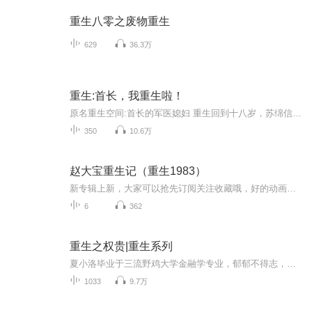
重生八零之废物重生
629
36.3万
重生:首长，我重生啦！
原名重生空间:首长的军医媳妇 重生回到十八岁，苏绵信誓旦旦要用医术造福全人类。 “媳妇，我就在你身边，不如你先造福我……”重生前，苏绵一意孤行嫁给变态渣男，错过魏军长30年。 重生后，苏绵心心念念嫁给魏军长……魏军长这辈子对媳妇就三个字:宠宠宠！
350
10.6万
赵大宝重生记（重生1983）
新专辑上新，大家可以抢先订阅关注收藏哦，好的动画值得被所有人看见。
6
362
重生之权贵|重生系列
夏小洛毕业于三流野鸡大学金融学专业，郁郁不得志，一次醉酒他重生回到了二十年前。当初心仪的女人不能再放走了，当初欺负过我的人不能再放过了……官场，商场任我纵横，我本善良，奈何现实逼我嚣张！
1033
9.7万