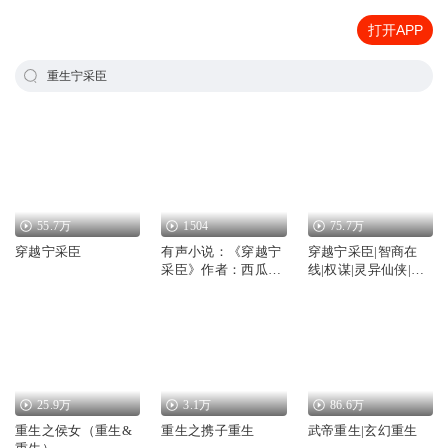
打开APP
重生宁采臣
55.7万
1504
75.7万
穿越宁采臣
有声小说：《穿越宁
穿越宁采臣|智商在
采臣》作者：西瓜有
线|权谋|灵异仙侠|热
皮不好吃
血爽文|扮猪吃虎|无
敌流|VIP多播
25.9万
3.1万
86.6万
重生之侯女（重生&
重生之携子重生
武帝重生|玄幻重生