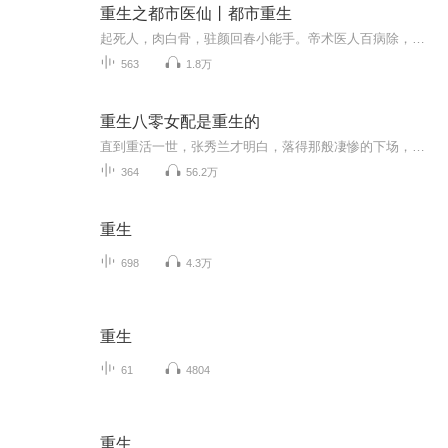
重生之都市医仙丨都市重生
起死人，肉白骨，驻颜回春小能手。帝术医人百病除，仙药治疗没烦恼。踩神医，灭古修，帝叹一曲声悠悠。纵横都市逍遥游，执掌一切登苍穹。药帝穿越，全能医仙，玩转都市。
563
1.8万
重生八零女配是重生的
直到重活一世，张秀兰才明白，落得那般凄惨的下场，含恨而终。今生不想再重蹈覆辙，她誓要将那个虚荣的心泯灭掉，重生后就算做个女配也要拥有精彩的人生
364
56.2万
重生
698
4.3万
重生
61
4804
重生