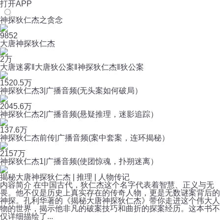
打开APP
神探狄仁杰之贪念
9852
大唐神探狄仁杰
2万
大唐迷雾‖大唐狄公案‖神探狄仁杰‖狄公案
1520.5万
神探狄仁杰3|广播音频(无头案如何破局）
2045.6万
神探狄仁杰2|广播音频(悬疑推理，迷影追踪）
137.6万
神探狄仁杰前传|广播音频(案中套案，连环揭秘）
2157万
神探狄仁杰1|广播音频(使团惊魂，扑朔迷离）
揭秘大唐神探狄仁杰 | 推理 | 人物传记
内容简介 在中国古代，狄仁杰这个名字代表着智慧、正义与无
畏。他不仅是历史上真实存在的传奇人物，更是无数谜案背后的
神探。孔利华著的《揭秘大唐神探狄仁杰》带你走进这个伟大人
物的世界，揭示他非凡的破案技巧和曲折的探案经历。这本书不
仅详细描绘了...