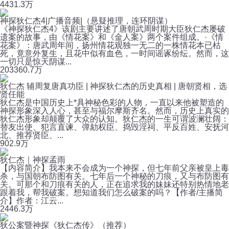
443
1.3万
神探狄仁杰4|广播音频|（悬疑推理，连环阴谋）
《神探狄仁杰4》该剧主要讲述了唐朝武周时期大臣狄仁杰屡破
遗案的故事，由《情花案》和《金人案》两个案件组成。·《情
花案》：唐武周年间，扬州情花观独一无二的一株情花本已枯
死，竟意外复生，且花中似有血色，一时间谣诼纷纭。然而，这
一切只是惊天阴谋...
203
360.7万
狄仁杰 辅周复唐真功臣 | 神探狄仁杰的历史真相 | 唐朝贤相，选
贤任能
狄仁杰是中国历史上*具神秘色彩的人物，一直以来他被塑造的
神探形象深入人心，甚至与福尔摩斯齐名。然而，历史上真实的
狄仁杰形象却颠覆了大众的认知。狄仁杰的一生可谓波澜壮阔：
替友出使、犯言直谏、弹劾权臣、捣毁淫祠、平反百姓、安抚河
北、推荐贤臣、...
90
2.9万
狄仁杰｜神探孟雨
【内容简介】我本来不会成为一个神探，但七年前父亲被皇上毒
杀，与国朝布防图有关。七年后一个神秘的刀痕，又与布防图有
关。可那个和刀痕有关的人，正在追求我的妹妹还特别热情地老
跟着我，帮我破案。想知道我们怎么破案的吗？【作者/主播简
介】作者：江云...
244
6.3万
狄公案暨神探《狄仁杰传》（推荐）