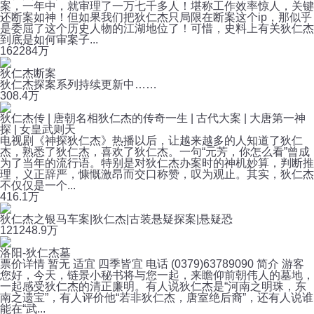
案，一年中，就审理了一万七千多人！堪称工作效率惊人，关键
还断案如神！但如果我们把狄仁杰只局限在断案这个ip，那似乎
是委屈了这个历史人物的江湖地位了！可惜，史料上有关狄仁杰
到底是如何审案子...
162
284万
狄仁杰断案
狄仁杰探案系列持续更新中……
30
8.4万
狄仁杰传 | 唐朝名相狄仁杰的传奇一生 | 古代大案 | 大唐第一神
探 | 女皇武则天
电视剧《神探狄仁杰》热播以后，让越来越多的人知道了狄仁
杰，熟悉了狄仁杰，喜欢了狄仁杰。一句“元芳，你怎么看”曾成
为了当年的流行语。特别是对狄仁杰办案时的神机妙算，判断推
理，义正辞严，慷慨激昂而交口称赞，叹为观止。其实，狄仁杰
不仅仅是一个...
41
6.1万
狄仁杰之银马车案|狄仁杰|古装悬疑探案|悬疑恐
121
248.9万
洛阳-狄仁杰墓
票价详情 暂无 适宜 四季皆宜 电话 (0379)63789090 简介 游客
您好，今天，链景小秘书将与您一起，来瞻仰前朝伟人的墓地，
一起感受狄仁杰的清正廉明。有人说狄仁杰是“河南之明珠，东
南之遗宝”，有人评价他“若非狄仁杰，唐室绝后裔”，还有人说谁
能在“武...