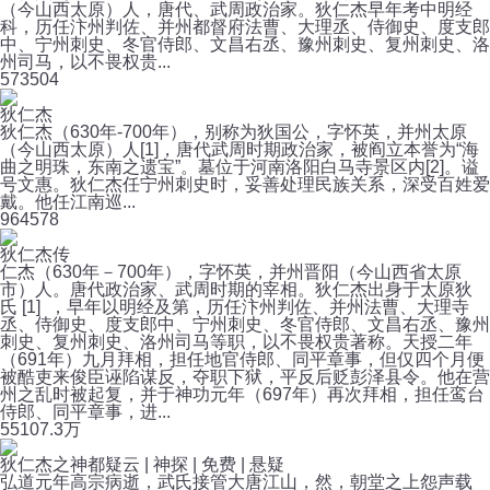
（今山西太原）人，唐代、武周政治家。狄仁杰早年考中明经
科，历任汴州判佐、并州都督府法曹、大理丞、侍御史、度支郎
中、宁州刺史、冬官侍郎、文昌右丞、豫州刺史、复州刺史、洛
州司马，以不畏权贵...
57
3504
狄仁杰
狄仁杰（630年-700年），别称为狄国公，字怀英，并州太原
（今山西太原）人[1]，唐代武周时期政治家，被阎立本誉为“海
曲之明珠，东南之遗宝”。墓位于河南洛阳白马寺景区内[2]。谥
号文惠。狄仁杰任宁州刺史时，妥善处理民族关系，深受百姓爱
戴。他任江南巡...
96
4578
狄仁杰传
仁杰（630年－700年），字怀英，并州晋阳（今山西省太原
市）人。唐代政治家、武周时期的宰相。狄仁杰出身于太原狄
氏 [1] ，早年以明经及第，历任汴州判佐、并州法曹、大理寺
丞、侍御史、度支郎中、宁州刺史、冬官侍郎、文昌右丞、豫州
刺史、复州刺史、洛州司马等职，以不畏权贵著称。天授二年
（691年）九月拜相，担任地官侍郎、同平章事，但仅四个月便
被酷吏来俊臣诬陷谋反，夺职下狱，平反后贬彭泽县令。他在营
州之乱时被起复，并于神功元年（697年）再次拜相，担任鸾台
侍郎、同平章事，进...
55
107.3万
狄仁杰之神都疑云 | 神探 | 免费 | 悬疑
弘道元年高宗病逝，武氏接管大唐江山，然，朝堂之上怨声载