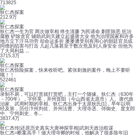
71
3825
狄仁杰探案
21
2.9万
狄仁杰探案
狄仁杰一生为官 两次做宰相 终生清廉 为民请命 剿匪除恶 惩治
腐败 铲除贪官 辅助武则天建立起盛唐大业 他为治理国家和许多
地方立下汗马功劳 却命运多折 屡屡遭受别有用心的朝廷官员或
同僚的陷害与打击 几起几落甚至于数次危及到人身安全 但他为
了大局利益 ...
37
15.3万
狄仁杰探案
狄仁杰惊险探案，快来收听吧。紧张刺激的案件，晚上不要听
哦！！
52
2461
狄仁杰探案
录制不易，可以打赏就打赏吧，主打一个随缘。狄仁杰（630年
－700年），字怀英，并州晋阳（今山西省太原市）人。唐代政
治家、武周时期的宰相。狄仁杰出身于太原狄氏[1]，早年以明
经及第，历任汴州判佐、并州法曹、大理寺丞、侍御史、度支郎
中、宁州刺史、冬...
38
37.4万
狄仁杰传|还原历史真实大唐神探宰相|武则天政治权谋
狄仁杰=断案高手！做大理寺卿的时候，他解决了很多陈年旧