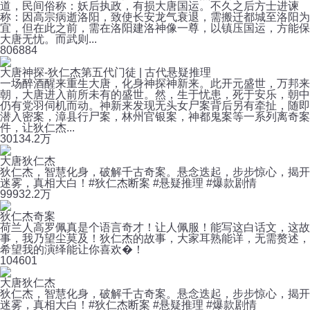
道，民间俗称：妖后执政，有损大唐国运。不久之后方士进谏
称：因高宗病逝洛阳，致使长安龙气衰退，需搬迁都城至洛阳为
宜，但在此之前，需在洛阳建洛神像一尊，以镇压国运，方能保
大唐无忧。而武则...
80
6884
大唐神探-狄仁杰第五代门徒 | 古代悬疑推理
一场醉酒醒来重生大唐，化身神探神新来。此开元盛世，万邦来
朝，大唐进入前所未有的盛世。然，生于忧患，死于安乐，朝中
仍有党羽伺机而动。神新来发现无头女尸案背后另有牵扯，随即
潜入密案，漳县行尸案，林州官银案，神都鬼案等一系列离奇案
件，让狄仁杰...
301
34.2万
大唐狄仁杰
狄仁杰，智慧化身，破解千古奇案。悬念迭起，步步惊心，揭开
迷雾，真相大白！#狄仁杰断案 #悬疑推理 #爆款剧情
999
32.2万
狄仁杰奇案
荷兰人高罗佩真是个语言奇才！让人佩服！能写这白话文，这故
事，我乃望尘莫及！狄仁杰的故事，大家耳熟能详，无需赘述，
希望我的演绎能让你喜欢�！
10
4601
大唐狄仁杰
狄仁杰，智慧化身，破解千古奇案。悬念迭起，步步惊心，揭开
迷雾，真相大白！#狄仁杰断案 #悬疑推理 #爆款剧情