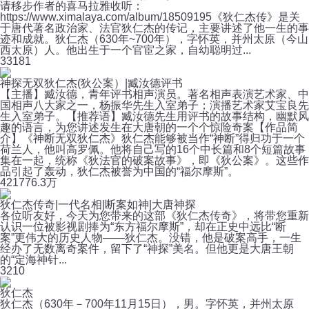
请移步作者的喜马拉雅收听：
https://www.ximalaya.com/album/18509195《狄仁杰传》是关
于唐代著名政治家、法官狄仁杰的传记，主要讲述了他一生的事
迹和成就。狄仁杰（630年~700年），字怀英，并州太原（今山
西太原）人。他出生于一个官宦之家，自幼聪明过...
3
3181
神探无双狄仁杰(狄公案）|臧汝德评书
【主播】臧汝德，青年评书相声演员。著名相声表演艺术家、中
国相声八大家之一，杨振华先生入室弟子；演播艺术家艾宝良先
生入室弟子。【推荐语】臧汝德先生用评书的故事结构，幽默风
趣的语言，为您讲述发生在大唐朝的一个个惊险奇案【作品简
介】《神断无双狄仁杰》狄仁杰能够被当作“神断”得归功于一个
荷兰人，他叫高罗佩。他将自己写的16个中长篇和8个短篇故事
集在一起，统称《狄法官的破案故事》，即《狄公案》。这些作
品引起了轰动，狄仁杰被誉为中国的“福尔摩斯”。
421
776.3万
狄仁杰传奇|一代名相|断案如神|大唐神探
各位听友好，今天为您带来的这部《狄仁杰传奇》，将带您重新
认识一位被影视剧捧为“东方福尔摩斯”，却在正史中远比“断
案”更伟大的历史人物——狄仁杰。没错，他是破案高手，一生
经办了无数离奇案件，留下了“神探”美名。但他更是大唐王朝
的“定海神针...
32
10
狄仁杰
狄仁杰（630年－700年11月15日），男。字怀英，并州太原