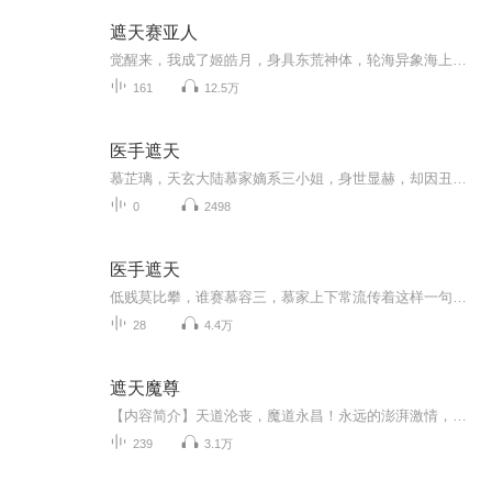
遮天赛亚人
觉醒来，我成了姬皓月，身具东荒神体，轮海异象海上升明月。但是，纵观遮天大世界，比姬皓月强大的体质一大把，后期只能打酱油！宿主别怕，吾还有一丝能源，可以让..
161
12.5万
医手遮天
慕芷璃，天玄大陆慕家嫡系三小姐，身世显赫，却因丑颜和无用而闻名。 慕芷璃，二十一世纪医学世家最惊艳绝伦的天才，医术超群，一手银针可医天下疾病，深藏不漏是她的准则，扮猪吃老虎是她的爱好。 卑微的慕芷璃，一身武学天赋却因病毒而压制，骄人的容颜...
0
2498
医手遮天
低贱莫比攀，谁赛慕容三，慕家上下常流传着这样一句话。慕芷璃，天玄大陆慕家嫡系三小姐，身世显赫，却因丑颜和无用而闻名。虽为嫡系，地位却连下人也不如，若不是因为她的废物体质与丑陋的容颜时时提醒着,天才医生司空九月重生异界大陆，先后被自恋的美男子秦王殿下纠缠、又惹上残暴冷酷毫不怜香惜玉的寿王殿下、还被权势滔天热爱医术志同道合的宰相之子王庚芝爱慕，从而发生了一连串啼笑皆非的故事。
28
4.4万
遮天魔尊
【内容简介】天道沦丧，魔道永昌！永远的澎湃激情，不朽的魔王传说！且看草根一样的卑微生灵，走出一条摧枯拉朽的魔门大道！李小刀，这个资质不高，一直埋头努力的小家伙，在偶然的小奇遇后，绽放出了让人刺疼的光芒。当举世寰宇都在惊呼天才时，他却不以...
239
3.1万