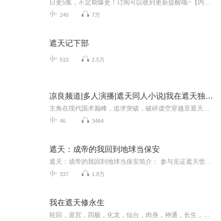
日更5集，不定期爆更！订阅可以收到更新提醒哦~【内容简介】遮天之斗破武魂【主播介绍】本作为斗破的衍生改编作品，改编了很多原著中的故事情节，主角也属于穿越者而且自带系统，所以本文也属于穿越系统流爽文，文中有很多区别于原著与同类小说的设定，比...
240
7万
遮天记下部
510
2.5万
凉良频道|多人演播|遮天同人小说|我在遮天独断万古
主角在现代国术巅峰，追求突破，破碎虚空穿越至遮天世界，成为姬家少主，身怀混沌体。他凭借现代知识，迅速崛起，将修行科学化、体系化，开辟出属于自己的道路。他掌控轮回，补全天地，却选择蛰伏幕后，直到黑皇开辟轮回空间，遮天大时代正式降临。主角悄...
46
3464
遮天：成帝的我回到地球当保安
遮天：成帝的我回到地球当保安简介： 参与见证遮天世界重大事件九龙拉棺降临泰山,获得奖励鸿蒙紫气。 参与见证遮天世界重大事件成仙路开启,获得奖励仙王道果。 …… 天地大变,证道时代开启。 太古的皇族,荒古世家的大帝血脉,诸圣地的圣子们,以及万古以来最...
337
1.8万
我在遮天修永生
轮回，道宫，四极，化龙，仙台，肉身，神通，长生，成仙，永生。一个凡人携带三千大道穿越至《遮天》的世界，两种修行法将会碰撞出怎样的火花？