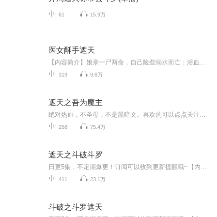
61
15.9万
医女酥手遮天
【内容简介】娘亲一尸两命，自己险些溺水而亡；浴血归来，她立誓重回云巅之上！渣姐抢走她的凤命天定？呵呵，飞得越高，摔得越惨！郡主觊觎她爹？好啊，让其尝尝身败名裂的滋味。祖父人渣，认权不认人？那就将整个侯府踩烂成泥！某个千年一出的战神说了—...
319
9.6万
遮天之吾为魔主
绝对热血，不圣母，不是黑暗文。喜欢的可以点点关注和订阅，还有求一点打赏哇！
258
75.4万
遮天之斗破斗罗
日更5集，不定期爆更！订阅可以收到更新提醒哦~【内容简介】遮天之斗破武魂【主播介绍】本作为斗破的衍生改编作品，改编了很多原著中的故事情节，主角也属于穿越者而且自带系统，所以本文也属于穿越系统流爽文，文中有很多区别于原著与同类小说的设定，比...
411
23.1万
斗破之斗罗遮天