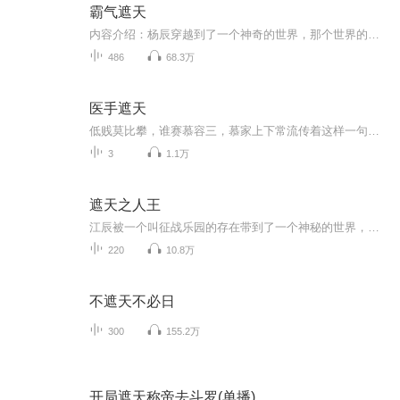
霸气遮天
内容介绍：杨辰穿越到了一个神奇的世界，那个世界的人全部都是练气士，修炼的是霸气！霸气世界，宗派万千、国家万千，各种神奇的事物，令得杨辰眼花缭乱。修士等级：霸士、霸师、霸宗、霸王、霸皇、霸尊、霸圣、霸帝、霸仙、霸神、霸主作者介绍：梦月升，17k小说网知名网络作家，作品有《太古神域》《完美剑神》等。主播介绍：柴小玖，有声小说主播，代表作品《阴婚》《风水师的诅咒》
486
68.3万
医手遮天
低贱莫比攀，谁赛慕容三，慕家上下常流传着这样一句话。 慕芷璃，天玄大陆慕家嫡系三小姐，身世显赫，却因丑颜和无用而闻名。 虽为嫡系，地位却连下人也不如，若不是因为她的废物体质与丑陋的容颜时时提醒着慕家还有这样一个耻辱，怕是没有...
3
1.1万
遮天之人王
江辰被一个叫征战乐园的存在带到了一个神秘的世界，而且还要不定期完成它布置的任务。 让他忍不住骂娘的是这个世界竟然是人在家中坐，黑祸天上来的遮天世界！ 你不修炼你的家园可能就被过路的强者无意间给毁灭了，就算你修炼也没用，说不定什么时候黑暗动...
220
10.8万
不遮天不必日
300
155.2万
开局遮天称帝去斗罗(单播)