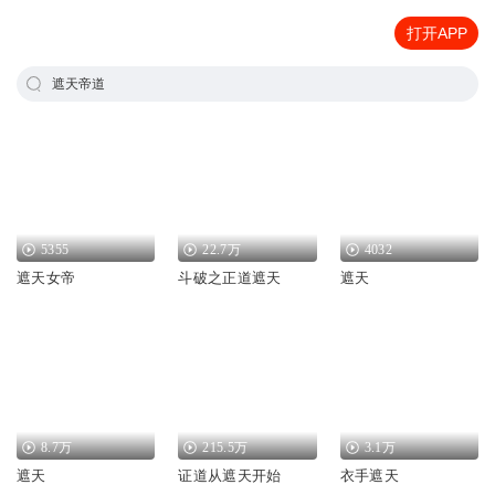
打开APP
遮天帝道
5355
22.7万
4032
遮天女帝
斗破之正道遮天
遮天
8.7万
215.5万
3.1万
遮天
证道从遮天开始
衣手遮天