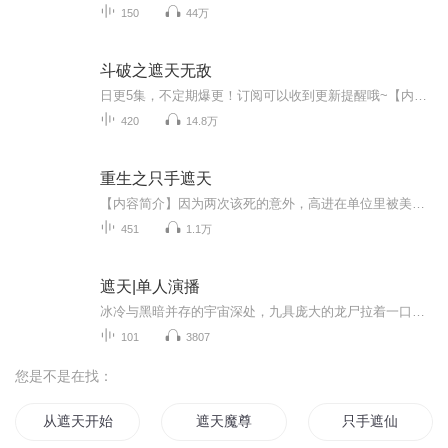
150
44万
斗破之遮天无敌
日更5集，不定期爆更！订阅可以收到更新提醒哦~【内容简介】遮天之斗破武魂【主播介绍】本作为斗破的衍生改编作品，改编了很多原著中的故事情节，主角也属于穿越者而且自带系统，所以本文也属于穿越系统流爽文，文中有很多区别于原著与同类小说的设定，比...
420
14.8万
重生之只手遮天
【内容简介】因为两次该死的意外，高进在单位里被美女上司无情欺压，陷入了人生低谷。但没曾想，一夜之间梦回中学时代，而且更不走运的是，竟然又一次遇到了十年后欺负自己的美女上司……他又会如何抉择，改变自己的人生呢……【作者/主播】作者：龙珠哥哥...
451
1.1万
遮天|单人演播
冰冷与黑暗并存的宇宙深处，九具庞大的龙尸拉着一口青铜古棺，亘古长存。这是太空探测器在枯寂的宇宙中捕捉到的一幅极其震撼的画面。九龙拉棺，究竟是回到了上古，还是来到了星空的彼岸？一个浩大的仙侠世界，光怪陆离，神秘无尽。热血似火山沸腾，激情若...
101
3807
您是不是在找：
从遮天开始的战斗
遮天魔尊
只手遮仙