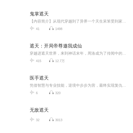
鬼掌遮天
【内容简介】从现代穿越到了异界一个天生呆笨受到家族排斥的少年身上，本以为前途无亮，却发现自己身怀一股诡秘的能量，是好是坏是死是生，也就只好交给天来定夺，然而如果天不随人意又该如何？听天由命还是逆命改天，看少年如何在命运中挣扎，最终只手遮...
41
1498
遮天：开局帝尊邀我成仙
穿越进遮天世界，来到神话末年，周洛成为了传闻中的九大天尊之一。从自封的仙源中苏醒，正当他踌躇满志之时，却听到一道声音穿过大阵传来：“启禀天尊，帝尊求见。”……谋帝尊、欺天道、话长生！周洛贯穿了整部修炼古史！数百万年后，“我在太古做过皇，...
415
12.7万
医手遮天
凭借智慧与专业技能，逆境中步步为营，最终实现复仇与自我救赎！
6
320
无敌遮天
32
3013