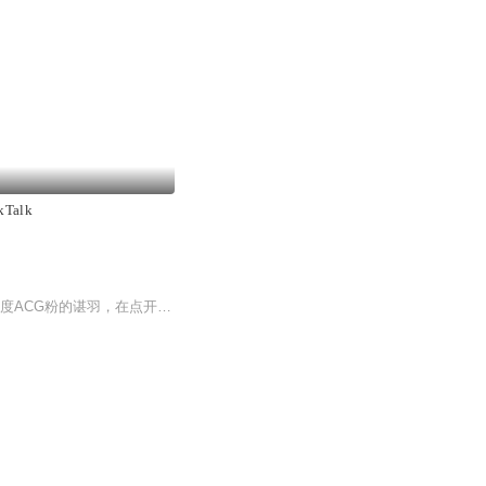
Talk
【内容简介】 新建了个群，加群的是那些闻名遐迩的偶像歌姬殿下。本以为这些群成员是重度ACG粉的谌羽，在点开新成员南小鸟所发信息的地址后......谌羽才明白，自己群的群成员全部都是本尊！！【作者/主播简介】作者：闷墩儿主播：遥声传媒【购买须知】1、...