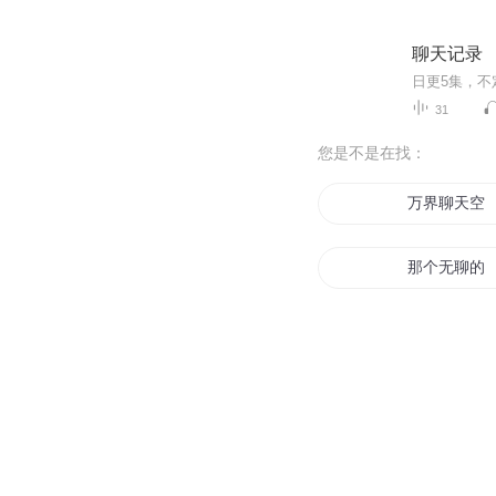
聊天记录
31
您是不是在找：
万界聊天空
那个无聊的
斗罗之聊天
无聊异世界
无聊的人生