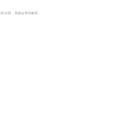
为防止走丢，记得不要只是订阅，一定要关注我们哦~有情感困扰可以在声音下留言评论或者私信我，我都会帮你解答的...