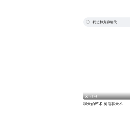
我想和鬼聊聊天
7174
聊天的艺术|魔鬼聊天术