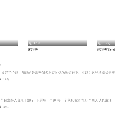
1288
512万
闲聊天
想聊天Think
群
2.4万
节目主持人音乐 | 旅行 | 下厨每一个你 每一个我️夜晚矫情工作 白天认真生活
2081