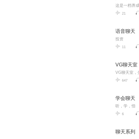
21
语音聊天
投资
11
VG聊天室
VG聊天室，
647
学会聊天
听，学，悟
6
聊天系列