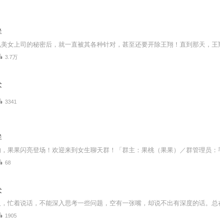
群
3.7万
术
3341
群
68
术
1905