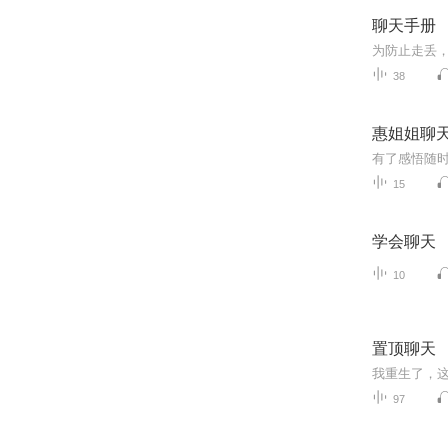
聊天手册
38
惠姐姐聊
有了感悟随
15
学会聊天
10
置顶聊天
我重生了，
97