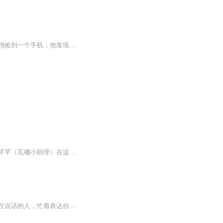
自从王翔撞见美女上司的秘密后，就一直被其各种针对，甚至还要开除王翔！直到那天，王翔捡到一个手机，他发现手机群里的人竟全都是妖精……
天空一声巨响，果果闪亮登场！欢迎来到女生聊天群！「群主：果桃（果果）／群管理员：芊芊（瓦嘟小助理）在这个专辑里，大家可以一起聊天！但是我回消息可能不是很快，因为我也有自己的事情要做。如果你想参与进这个“聊天群”，就要在故事里报名哦。大家...
总在说话的人，忙着说话，不能深入思考一些问题，空有一张嘴，却说不出有深度的话。总在说话的人，忙着表达自我，自我意识比较强烈，很难接受别人的意见，反思能力也差。