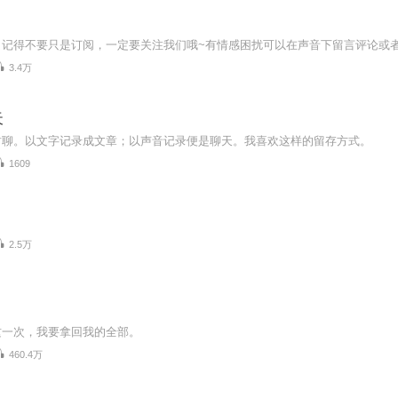
3.4万
天
时聊。以文字记录成文章；以声音记录便是聊天。我喜欢这样的留存方式。
1609
2.5万
这一次，我要拿回我的全部。
460.4万