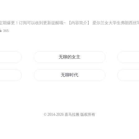
365
间
无聊的女主
大学
无聊时代
系统
重生之好好聊聊
无聊人生的无聊日常
© 2014-
2026
喜马拉雅 版权所有
是不可能的
无聊的归来