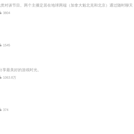
3804
1545
分享最美好的游戏时光。
1063.8万
374