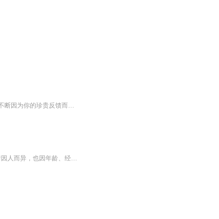
这里是我抽空直播的回放内容，喜欢的话多来听听看看，留下你的感受留言，我会认真看，不断因为你的珍贵反馈而进步，谢谢๑•́₃•̀๑
和孩子聊聊生命中最重要的事情=================生命中有许多重要的事情，这些事情因人而异，也因年龄、经验和理解力而异。和孩子谈论生命中最重要的事情是一个重要而深远的任务，因为它有助于塑造他们的价值观、人生目标和道德观念。以下是一些建议和话题...