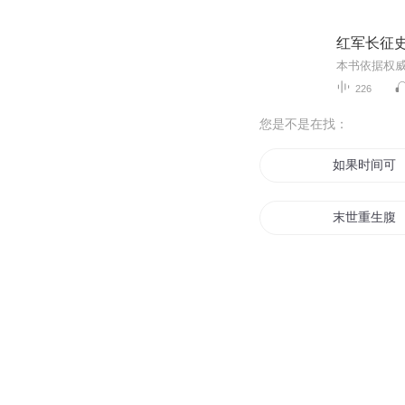
红军长征
226
您是不是在找：
如果时间可
末世重生腹
等雨停停
我真的只会
我能暂停时