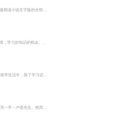
【收听须知】1、空降boss老公宠不停白薇薇厉承旭2、由于音频节目更新的比较慢，如想快速阅读小说文字版的全部章节，请在微信中搜索公/众/号【黑葡萄文学】，关注后，并在公/众/号中回复：【638】，便可快速阅读小说文字版全集。（注意：需要在公/众/号中回...
大家好，我是周yoyo一个喜欢追求财富，爱学习财富知识的人。一个向上成长的人！好好珍惜，学习好知识的机会。认知财富圈，成长见真知！
美国留学的学长学姐们倾情分享————OMG！！原来在纽约上学生活是这种体验在枯燥的留学生活中，除了学习还可以干什么，旅行？代购？课外活动？女孩子在美留学如何完成一个人考驾照、买车、租房、买点、办网？原来与留学生在厨房搭伙还会遇到这种问题？我...
《小嘴不停》这篇小说中没有正面描写包老太太的婚姻生活，甚至没有出现包老太太 婚姻的另一半－户老先生。然而在文中，通过包老太太胸有成竹地向小刘透露她捍卫婚姻 大功告成的丰功伟绩中处处都有户老先生被压制的可怜身影。他是这篇小说背后的主角， 一个被包老太太永不停止的小嘴禁固了一辈子的丈夫。