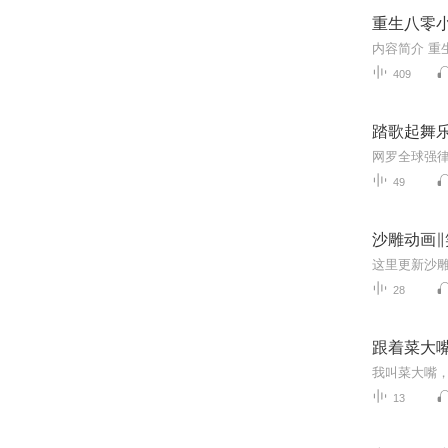
重生八零小
409
踏歌起舞
网罗全球强
49
沙雕动画∥
这里更新沙
28
跟着菜大
我叫菜大嘴
13