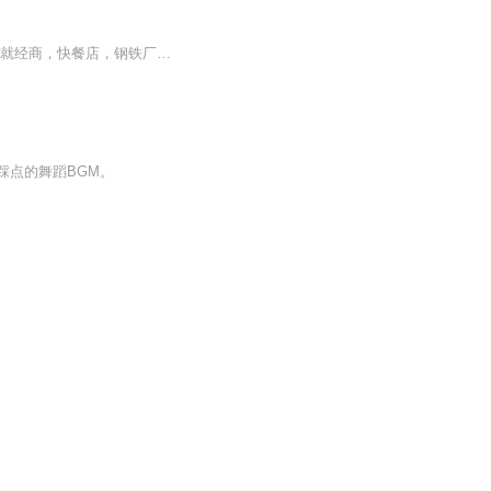
内容简介 重生后的她刚一睁眼就被原主老公拉着要同房。军长老公，你的节操呢？没钱？那就经商，快餐店，钢铁厂，炒股，哪样赚钱干哪样，事业做的风生水起。一不小心就成了首富！
踩点的舞蹈BGM。