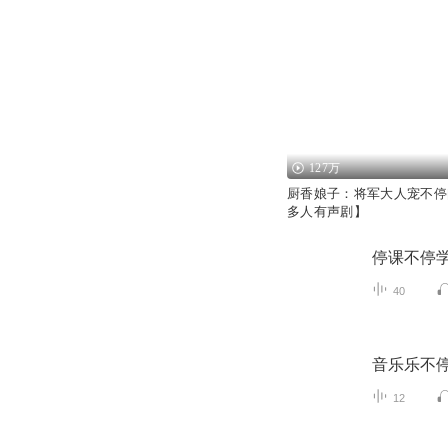
127万
厨香娘子：将军大人宠不停[
多人有声剧】
停课不停
40
音乐乐不
12