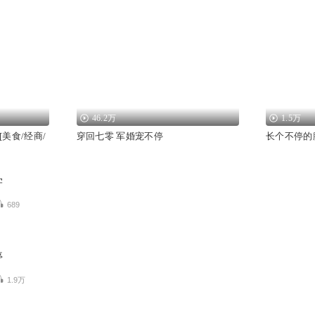
46.2万
1.5万
美食/经商/
穿回七零 军婚宠不停
长个不停的
学
689
停
1.9万