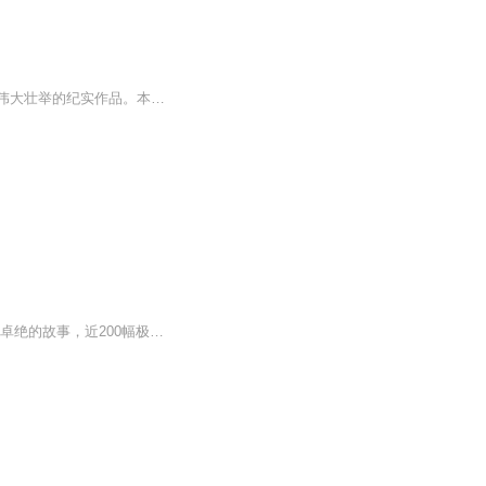
书籍信息：《红军长征史》内容重点：《红军长征史》是一部全景式再现中国革命史上这一伟大壮举的纪实作品。本书以详实的史料、生动的笔触，深度还原了1934年至1936年间红军跨越万水千山、突破重重封锁的艰苦征程。从湘江血战的悲壮、遵义会议的转折，到雪...
入选2016年主题出版重点出版物；纪念红军长征胜利80周年重点图书；详细史料，47个艰苦卓绝的故事，近200幅极具历史价值的图片，珍贵行军路线图与战役要图；每个故事配有事件背景、设定知识问答，关键节点添加资料链接；书后附有“长征中的重大会议”和“长...