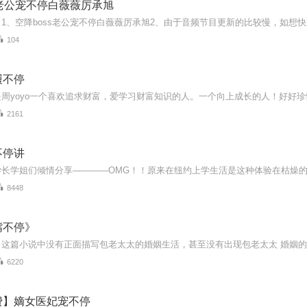
s老公宠不停白薇薇厉承旭
104
履不停
2161
不停讲
8448
嘴不停》
6220
费】嫡女医妃宠不停