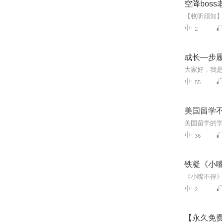
空降bos
2
成长—步
55
美国留学
36
铁凝《小
2
【永久免