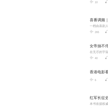
10
喜番调频
265
女帝抽不停
40
香港电影
6
红军长征