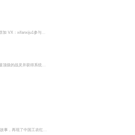
一档由喜剧人和观众朋友们一起现场录制的播客节目，「喜番喜剧」诚意出品。进听友粉丝群加 VX：xifanxiju1参与线下录制/想看脱口秀演出/上台，关注GZH“喜番喜剧”看视频版上小破站搜：喜番调频
在无尽的宇宙海洋里，人们通过水晶抽取战灵！主角重生回上一世用垃圾水晶抽到最完美、最顶级的战灵并获得系统，敌人越愤怒越主角就越强。
本书依据权威史料 ，讲诉了中国工农红军的长征史。通过一个个鲜活的人物和一段段感人的故事，再现了中国工农红军辗转十余省、突破几十万敌军围追堵截、挑战人类生存极限，与国名党军队进行机智顽强斗争的场面，表现了红军指战员坚定信念、不畏艰险、不屈不...