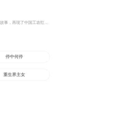
本书依据权威史料 ，讲诉了中国工农红军的长征史。通过一个个鲜活的人物和一段段感人的故事，再现了中国工农红军辗转十余省、突破几十万敌军围追堵截、挑战人类生存极限，与国名党军队进行机智顽强斗争的场面，表现了红军指战员坚定信念、不畏艰险、不屈不...
停中何停
重生界主女王拽不停
盛宠不停将军的种田小娇妻
文明停滞之后
不停超越