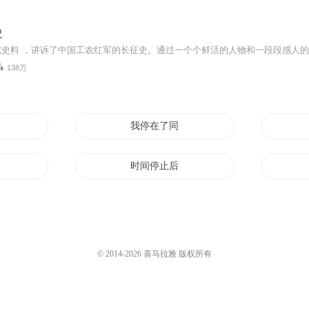
史
138万
以停
我停在了同一天
黑男神不要停
时间停止后
停转的地球
时停啊
快穿君心撩不停
© 2014-
2026
喜马拉雅 版权所有
间
风停已过少年时