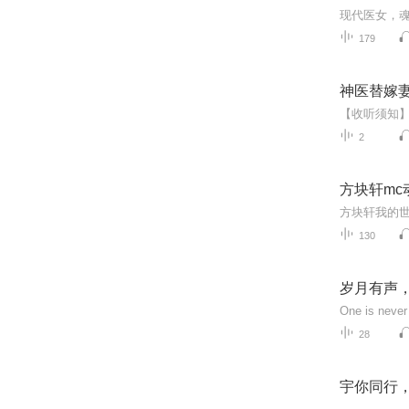
179
神医替嫁
2
方块轩mc
方块轩我的
130
岁月有声
One is never 
28
宇你同行