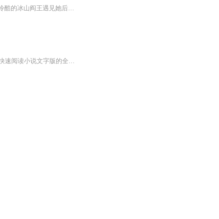
现代医女，魂穿异世。为报借尸之恩，以原主身份，势要杀人者血债血偿。传闻中不近女色冷酷的冰山阎王遇见她后化作柔情护妻狂魔。不都说你不近女色吗？不过话说回来了，我还是要谢谢你，没有你挺身而出，恐怕我今后就犹如坠入十八层地狱了。哈哈不急，你有...
【收听须知】1、神医替嫁妻，废少宠不停乔惜霍行舟2、由于音频节目更新的比较慢，如想快速阅读小说文字版的全部章节，请在微信中搜索公/众/号【黑葡萄文学】，关注后，并在公/众/号中回复：【211】，便可快速阅读小说文字版全集。（注意：需要在公/众/号中...