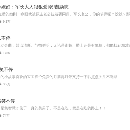
媳妇：军长大人狠狠爱|双洁|励志
9.1万
乐不停
律动金曲，鼓点清晰、节拍鲜明，无论是街舞、爵士还是有氧操，都能找到精准
1755
笑不停
雕的小故事喜欢的宝宝投个免费的月票再好评支持一下叭点点关注不迷路
3.2万
嘴笑不停
，是集智慧才俊于一身的美男子。不是在吃，就是在吃的路上！！
74万