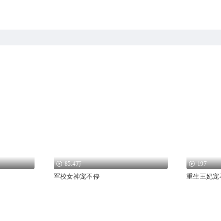
85.4万
197
军校女神宠不停
重生王妃宠