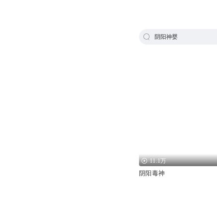
阴阳神婴
11.1万
阴阳毒神