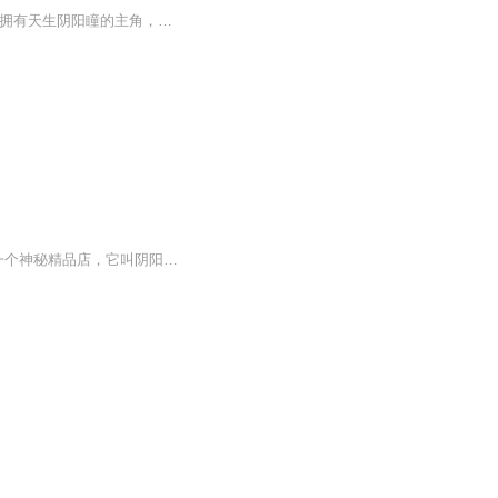
《阴阳瞳：辨阴阳，窥亡魂》内容简介核心主题这是一个关于“看见”与“被看见”的惊悚寓言。拥有天生阴阳瞳的主角，被迫在光怪陆离的阴阳两界之间游走。故事探讨了当普通人被赋予窥探禁忌的双眼后，如何在恐惧中学会成长，从被动逃避到主动直面内心的黑暗...
作品简介: 我叫江城，我是一名销售员，给活人卖东西，那不叫本事，给死鬼卖才叫能耐。一个神秘精品店，它叫阴阳店，阴阳店，只卖鬼，不卖人。精彩有声故事，由月月演播，每天持续更新，小伙伴喜欢我的声音，打赏订阅支持下哦，一起聆听吧……