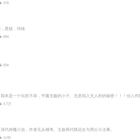
378
怖，悬疑，待续
694
658
3.7万
，清代神魔小说，作者无从稽考。主叙商代桃花女与周公斗法事。
1140