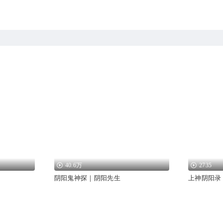
40.6万
2735
阴阳鬼神探｜阴阳先生
上神阴阳录