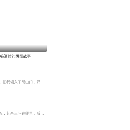
神秘酒馆的阴阳故事
一个阴山传人，天生童子，一出生就惹上了死人秽，差点命归黄泉，后来一个糟老头的出现，把我领入了阴山门，邪神入主家神像，黄牛伏身克水鬼……各种风水刑煞尽在本书
我太爷出殡那天下大雨，万鬼来朝，九蟒抬棺，尸首抬往何处？天下共分八斗，太爷独占其五，其余三斗在哪里，后辈传人继承鬼道，天下八斗分阴阳，兵鬼武财王道强，我天生拥有阴阳双瞳，能看见常人看不见的东西......