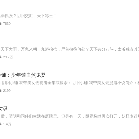
孰弱孰强？阴阳交汇，天下称王！
7830
23.7万
小铺：少年镇血煞鬼婴
2199
女录
1.4万