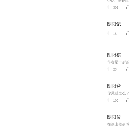
小伙一身阴
301
阴阳记
18
阴阳棋
23
阴阳斋
你见过鬼么
100
阴阳传