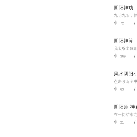
阴阳神功
九阴九阳，
72
阴阳神算
369
风水阴阳
63
阴阳师·神
21