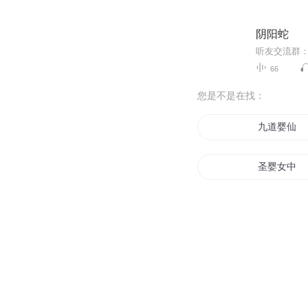
阴阳蛇
66
您是不是在找：
九道婴仙
圣婴女中
元婴真人在
百世元婴
圣婴之不死