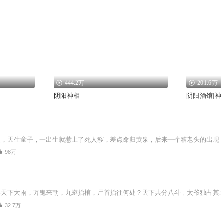
444.2万
201.6万
阴阳神相
阴阳酒馆|
98万
32.7万