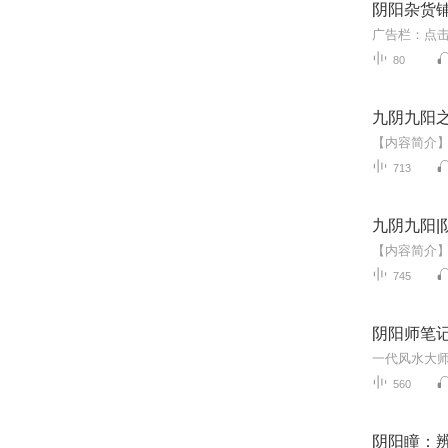
阴阳杂货
广告栏：点击
80
九阴九阳
713
九阴九阳|
745
阴阳师笔记
560
阴阳瞳：