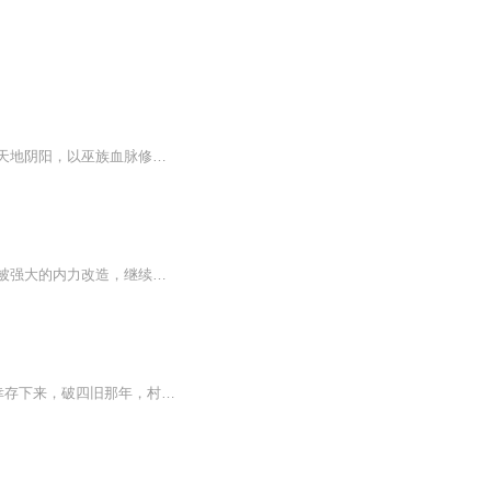
【内容简介】千年世家弃子孔玉得到天尊的传承，万千功法集于一身，以五行均衡之体演化天地阴阳，以巫族血脉修炼九转玄功。因至爱身死，为寻复活之法造下无边杀戮。孔玉以古武只手破天，以祖巫神通破灭宇宙洪荒，与天道圣人周旋，聚集天地五方旗，终成混元...
【内容简介】杨风，因家族争权被追杀跳崖，没想到死而重生，并获得了先祖的传承，经脉被强大的内力改造，继续修炼古武绝学九阴九阳神功后，杨风决定逆天改命。一个本应生活在最底层的私生子，他将如何成为一代天神，成就了一段传奇神话。【主播/作者简介】...
一代风水大师郭中庸发现龙穴，却以“忤逆”之罪满门抄斩。郭中庸唯一后人被送往锁头村儿幸存下来，破四旧那年，村里山顶一棵百年大柏树以“封建余毒”被伐，做棺材三口半，砍树人家三死一残。从而引发鬼事连连。