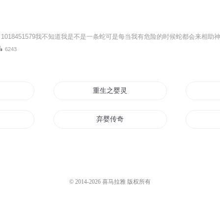
6243
重生之婴灵传
弃婴传奇
异界
道婴东归传
龙纹奇婴
© 2014-
2026
喜马拉雅 版权所有
传说
成神之路从婴孩开始