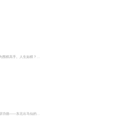
作者是十岁的小朋友浩哥，这是他的第一部穿越题材小说，看看主人公如何穿越到现代，成为围棋高手。人生如棋？看破红尘？第一步？这些又是什么意思呢？走进故事感受一下吧！
在深山修身养性成大道，出古洞名扬天下救众生。收弟马德行兼备做善事，立香堂济世救人获功德——东北出马仙的基本教条。