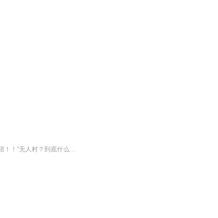
【内容简介】我本是一个玩世不恭，平庸无极的小子。无意闯入无人村的秘密！！！佳人作陪！！“无人村？到底什么鬼？”鬼魂附体，灵异惊变，黯然失色，我快步走上前去，亲自撕开鬼狐伪装的面具！！【作者/主播】作者：骄傲的萝卜 主播：于新故事堂【购买须...