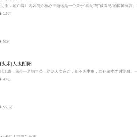
1.5万
529
鬼术|人鬼阴阳
4.4万
55.8万