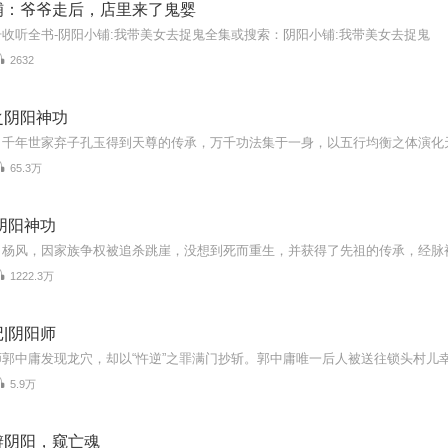
铺：爷爷走后，店里来了鬼婴
收听全书-阴阳小铺:我带美女去捉鬼全集或搜索：阴阳小铺:我带美女去捉鬼
2632
之阴阳神功
65.3万
阴阳神功
1222.3万
|阴阳师
5.9万
辨阴阳，窥亡魂