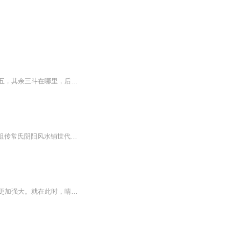
我太爷出殡那天下大雨，万鬼来朝，九蟒抬棺，尸首抬往何处？天下共分八斗，太爷独占其五，其余三斗在哪里，后辈传人继承鬼道，天下八斗分阴阳，兵鬼武财王道强，我天生拥有阴阳双瞳，能看见常人看不见的东西......
点击收听全书-阴阳小铺:我带美女去捉鬼全集或搜索：阴阳小铺:我带美女去捉鬼小说简介：祖传常氏阴阳风水铺世代执掌阴阳五行，我常宝贵年仅十八，只是入门十方方士。爷爷外出诛魔身死，一缕残魂封入黑曜龙魂玉伴我左右。刚守店便撞上血煞鬼婴祸事，自此踏入...
在一切结束之后，晴明和同伴们生活在庭院里。但是有一天，阴界裂缝再次打开，妖怪变得更加强大。就在此时，晴明在集市上发现了蝶美樱和花露丹，发现了她们成为新阴阳师的潜质，并培养她们成为新的阴阳师，重新修补阴界裂缝。可同时，晴明却发现京都的美神...