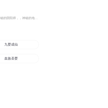
听友交流群：1018451579我不知道我是不是一条蛇可是每当我有危险的时候蛇都会来相助神秘的阴阳师，，神秘的地府，神秘的故事，神秘的学校……...
九婴成仙
血族圣婴
九婴创世
龙婴尊者
落婴大陆