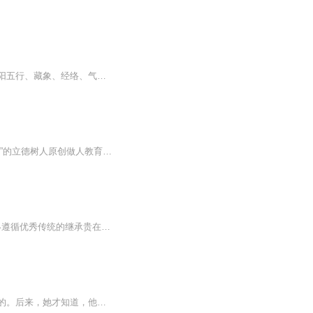
《中医基础理论》是研究和阐释中医学的基础理论和基本知识的一门学科。它的内容包括阴阳五行、藏象、经络、气血津液、病因和病机等方面的基础理论和基本知识，是学习中医中药其他各门学科的基础，是学习和研究中医药学的一门必修的基础理论课程。
山林子秉承“明道、懂理、知己、定位、修养、正行；悟真、向善、求美、无私、大爱、奉献”的立德树人原创做人教育理念，首创“以诗育人，寓教于诗”的朗诵宗旨，以“回归自然，提升慧商；以诗明道，以文传心；激活传统，坚定信念！”倡导引领人们创人生诗...
山林子先生是中华自然道德智慧文化教育学说的创始人和践行者。 四十多年来，他始终遵循优秀传统的继承贵在适时创新的理念，以马克思主义中国化、中华优秀传统文化现代化和与时俱进具体化为学术研究宗旨，以回归人类自然道德本体文化精神、复兴人类优秀传统自然道德智慧文化和中华自然道德智慧文化教育为己任，以原创的自然道德智慧诗词、心语和文章传播人类自然道德智慧文化精神，以传播人类先进自然道德智慧文化教育，全面提升人类自然道德智慧心身素质为个人终生奋斗的目标！ 他在全面深入研...
【内容简介】一次车祸，让她变成他最好的利用工具。婚后，苏静姝总觉得自己的丈夫怪怪的。后来，她才知道，他从不是自己的丈夫。而那些被抹去的记忆重新苏醒，她才惊惧，自己掉入了怎样的一个陷阱……当真相浮出水面，他用冷酷残忍的声音对她说，“你以为...