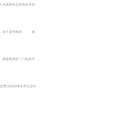
中医诊断学是论述中医诊断疾病，辨别证候的基本理论、方法和技能的一门课程。诊断即对人体健康状态和病证所提出的概括性判断。它是由基础医学引申到临床医学的桥梁，具有基础理论密切结合临床实践的特点，是中医学领域的重要组成部分。
内容简介当年，她遇见他，一见倾心，在他身边十年，助他登上皇位。 那天，十里红妆，但不是给她的。 她得到的却只是一杯毒酒，三尺白绫。 她不甘，她愤恨，她查明了真相却依旧被他亲手杀死。 那么，当她重新归来时，重新遇到了他。她是爱着他...
《中医内科学》是以中医理论阐述内科疾病的病因病机、证候特征、辨证论治及预防、康复、调摄规律的一门临床学科。中医内科学既是一门临床学科，又是学习和研究中医其它临床学科的基础，为中医学的一门主干学科，具有非常重要的学科地位。
山林子先生是中华自然道德智慧文化教育学说的创始人和践行者。 四十多年来，他始终遵循优秀传统的继承贵在适时创新的理念，以马克思主义中国化、中华优秀传统文化现代化和与时俱进具体化为学术研究宗旨，以回归人类自然道德本体文化精神、复兴人类优秀传统...