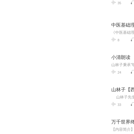
35
中医基础
8
小清朗读 
24
山林子【
33
万千世界