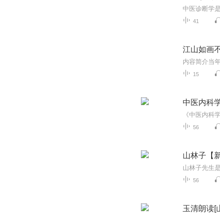
41
江山如画
15
中医内科
56
山林子【
56
玉清朗读[