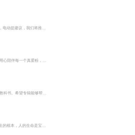
一良心作品，经典巨作，获奖小说，故事情节跌宕起伏，转折紧扣人心弦。请大家多多支持，电动提建议，我们将推出更多的优秀作品，满足您的耳朵，震撼您的心灵。一良心作品，经典巨作，获奖小说，故事情节跌宕起伏，转折紧扣人心弦。请大家多多支持，电动提建议，我们将推出更多的优秀作品，满足您的耳朵，震撼您的心灵。
Hi~小可爱，我是春风，与你相遇，不胜欢喜， 感谢你的默默喜欢和持续关注！ 春风微甜，用心陪伴每一个真爱粉，快来打卡让我宠爱你吧！
本音频为《三年级下册英语》课本朗读，版本为审定2012年版、河北教育出版社出版的义务教科书。希望专辑能够帮助孩子们把基础的英语学好，做到多听多背多说多写，把最基础的知识掌握扎实，祝孩子们在英语学习的路上一帆风顺！加油！加油！英语课本 小学生英语
回归自然，宇宙无限；回归自我，生命无限；回归心灵，智慧无限。 自然生命是人生的根本，人的生命是宝贵的。如果说一个人的生命是一棵大树，那这棵大树的树根就是他（她）的心。所以说——生命，总是从心灵之根开始的！ 自然智慧，自我智慧，心灵智慧，人人发现智慧宝藏，生命之旅智慧引航！朋友，无论你现在身在什么地方，生命处于哪个季节，目前的人生状态怎样，心灵的根只要能够得到智慧雨露的浇灌，都会盛开出灿烂绚丽的生命之花。《山林子自然智慧心语》是献给正处于时...