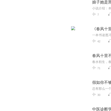
娘子她是
7
《春风十
42
春风十里不
71
假如你不
30
中医诊断