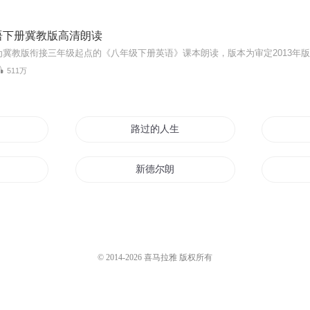
语下册冀教版高清朗读
511万
路过的人生元朗
新德尔朗
还你一场朗月清风
女
重生之朗朗星空
© 2014-
2026
喜马拉雅 版权所有
朗月笑长空