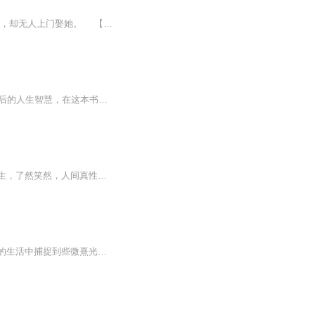
小说介绍：本是侯府千金，却因出生时抱错沦为农家女。 好不容易长到如花似玉的年纪，却无人上门娶她。 【收听须知】1、《娘子她是黑莲花》2、由于音频节目更新的比较慢，如想快速阅读小说文字版的全部章节，请在微信中搜索公/众/号【毛毛虫文学】，...
一本书读透冯唐30年创作精华。关于金钱、名声、胜负、感情、生命、无常、终极，金线之后的人生智慧，在这本书中深度领悟。全书分为如何做自己、很多了不起和钱没关系、如何对待情感、文字打败时间等七个章节，收录杂文、小说、诗歌《如何成为一个怪物》《...
春水初生，春林初盛，春风十里，不如你。一本书读尽冯唐人生金线。感四时，四季，感人生，了然笑然，人间真性情。
总有那么一个人，他让你伤，让你疼，却也让你从麻木不仁的沉眠中醒来，让你在无边庸碌的生活中捕捉到些微熹光。因为一张设计草图，欧驰屡次找上仅有一面之缘的宁诺。欧驰费尽心力调查当年事故真相，不仅解开缠绕她多年的心结，也成功劝服她重回设计业。朝...