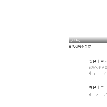
1.6万
春风缱绻不如你
春风十里
5
春风十里
430