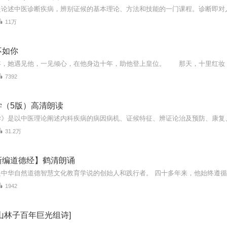
11万
不如你
7392
学（5版）高清朗读
31.2万
新编道德经】鹤清朗诵
1942
山林子百年巨光组诗]