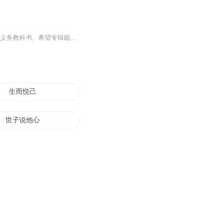
本音频为冀教版衔接三年级起点的《八年级下册英语》课本朗读，版本为审定2013年版义务教科书。希望专辑能够帮助孩子们把基础的英语学好，做到多听多背多说多写，把最基础的知识掌握扎实，祝孩子们在英语学习的路上一帆风顺！加油！加油！
生而悦己
世子说他心悦我
悦女冷君心
你好我叫时悦
明朗天涯