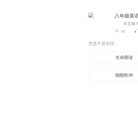
八年级英
56
您是不是在找：
生命朗读
朗朗乾坤
悦动心声
彬彬男朗朗
悦己风如华