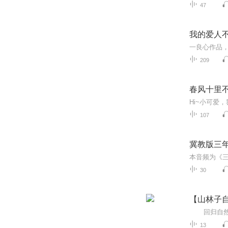
47
我的爱人
209
春风十里
107
冀教版三
30
【山林子
13