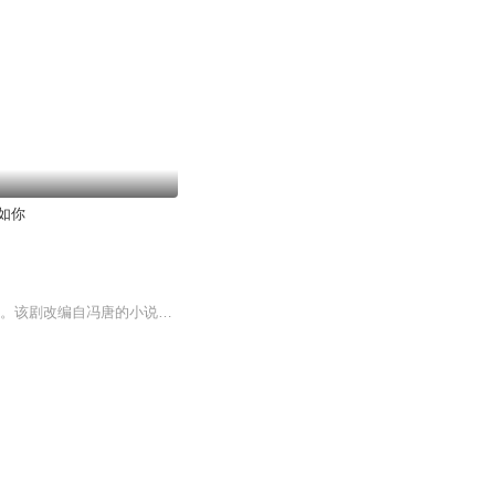
如你
优酷独播剧集《春风十里，不如你》是马进执导的都市情感剧，由周冬雨、张一山领衔主演 。该剧改编自冯唐的小说《北京北京》，讲述了秋水在本硕连读八年的大学生涯中，结识了爱人小红与一群好兄弟。毕业后几经坎坷，让他们对青春时代产生无尽怀念与感悟的...