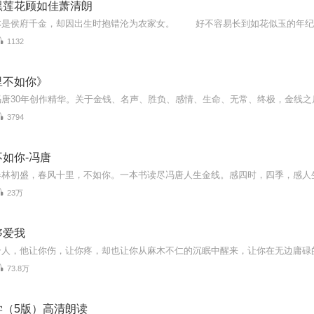
黑莲花顾如佳萧清朗
1132
里不如你》
3794
如你-冯唐
23万
够爱我
73.8万
学（5版）高清朗读