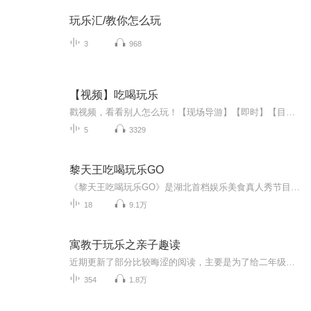
玩乐汇/教你怎么玩
3
968
【视频】吃喝玩乐
戳视频，看看别人怎么玩！【现场导游】【即时】【目的地文化】【精彩风光】【自然猎奇】……
5
3329
黎天王吃喝玩乐GO
《黎天王吃喝玩乐GO》是湖北首档娱乐美食真人秀节目，主持人黎天王带着嘉宾及粉丝发现各类美食，嘉宾 在现场通过游戏PK赢得美食品尝机会。节目区别常规美食节目拍摄，更多真人秀元素，让快乐和美食并存！更多美食信息可关注微信公众号：黎天王吃喝玩乐GO
18
9.1万
寓教于玩乐之亲子趣读
近期更新了部分比较晦涩的阅读，主要是为了给二年级小朋友入门，放学时间我朗读他学习，洗澡睡觉前听完
354
1.8万