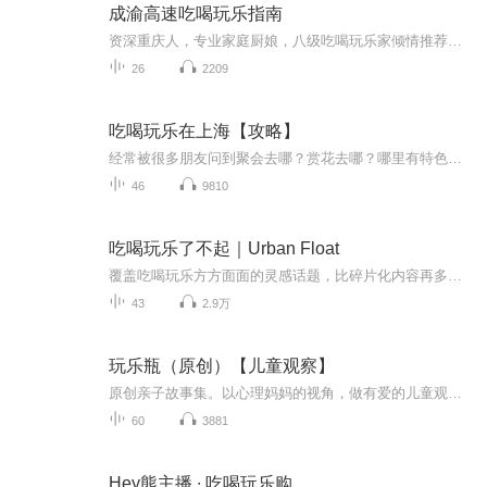
成渝高速吃喝玩乐指南
资深重庆人，专业家庭厨娘，八级吃喝玩乐家倾情推荐。不仅推荐吃喝，还讲得出来为啥子好吃好喝；不仅可以推荐耍事，还讲得出来历史故事。即使你是川渝人，也有你不晓得的小众部冷门，绝不只有网红打卡。
26
2209
吃喝玩乐在上海【攻略】
经常被很多朋友问到聚会去哪？赏花去哪？哪里有特色的景点，哪里有好吃的弄堂？其实我很想完成一档在上海吃喝玩乐的节目，介绍一些魔都的景点，譬如外滩，东方明珠，迪士尼乐园，田子坊， 泰晤士 小镇，如何在有限时间内探访那些有特色的地方，吃到当地人最喜欢的美食，所有我所知道的，都可以分享给认识的和不认识的朋友们。
46
9810
吃喝玩乐了不起｜Urban Float
覆盖吃喝玩乐方方面面的灵感话题，比碎片化内容再多亿点深度。这档播客通过 MOMO 和嘉宾一起畅聊吃喝玩乐背后的商业模式和经济学解读，来为充满好奇心的年轻城市听众提供丰富的商业信息和视角 。
43
2.9万
玩乐瓶（原创）【儿童观察】
原创亲子故事集。以心理妈妈的视角，做有爱的儿童观察，记录宝贝的快乐瞬间，书写亲子最美的时光。“玩乐瓶”是在典宝1岁半时专注地玩儿撕纸并模拟下雪时，头脑里的闪念(Developing)，从那时起，开始正式的进行儿童行为观察记录。
60
3881
Hey熊主播 ∙ 吃喝玩乐购