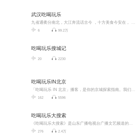
武汉吃喝玩乐
九省通衢分南北，大江奔流话古今 ，十方美食今安在， 吃喝玩乐任君行 ，韩公子在武汉告诉你哪里好吃又好玩
6
99.2万
吃喝玩乐搜城记
20
2230
吃喝玩乐IN北京
「吃喝玩乐 IN 北京」播客，是你的京城探索指南。我们网罗北京新鲜事，从商圈活动到胡同文化现象都不会错过。美食方面，既有网红店 ，也有小巷里的宝藏苍蝇馆子，为你带来真实探店体验。玩乐推荐涵盖朝阳公园恐龙王国、亮剑盟真人 cs 等多样场所。更有秀水...
162
5596
吃喝玩乐大搜索
《吃喝玩乐大搜索》是山东广播电视台广播文艺频道的一档美食生活服务类节目。 人生在世,幸福于心。用心发现生活之美,才懂得享受生活的乐趣。 每天，主持人老段、晓婷和大家一起发现生活之美。我们一起“吃喝玩乐大搜索”！
276
2.4万