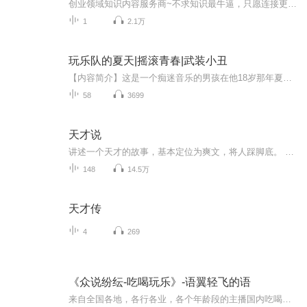
创业领域知识内容服务商~不求知识最牛逼，只愿连接更鲜活！学霸晓一哥，交流学习：mo31678...
1
2.1万
玩乐队的夏天|摇滚青春|武装小丑
【内容简介】这是一个痴迷音乐的男孩在他18岁那年夏天经历的一些人与事。 他总是会遇到像蝴蝶一样的女孩，蝴蝶却总是不停留的向远方飞走... 炎热的夏天终将结束，可新学期开始以后，却意识到眼前的世界是比摇滚乐更摇滚的场所。 他心中一直以来热爱的摇滚乐，可能是才是这个残酷世界中最柔软，可以给这个孩子停靠的支柱。 【作者简介】赵戌鹏本作品2006年参加新浪读书频道“第四届文学原创大赛 青春文学奖”获得优秀作品VIP原创作品荣耀。
58
3699
天才说
讲述一个天才的故事，基本定位为爽文，将人踩脚底。 本来想听人家说的发现更新太慢忍不住就自己来说了，喜欢的就听听，这本是男生为主脚的小说，有我来说可能大家不会喜欢，不过没关系，希望还是会有一两个朋友喜欢哦，我会尽量完成它的！
148
14.5万
天才传
4
269
《众说纷纭-吃喝玩乐》-语翼轻飞的语
来自全国各地，各行各业，各个年龄段的主播国内吃喝玩乐推荐