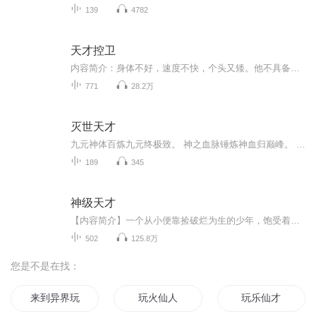
139
4782
天才控卫
内容简介：身体不好，速度不快，个头又矮。他不具备一个篮球运动员该有的基本素质。但他却有现役第一的投篮手感……他被称为上帝创造的投篮标本！然而，这只是一个开始。当戒指开始绽放光芒，我不是针对谁，我是作者简介：枯叶无涯 知名网络作家 主播简...
771
28.2万
灭世天才
九元神体百炼九元终极致。 神之血脉锤炼神血归巅峰。 十二神兽奉之为主震四方。 地狱之灵成其之力惊众魔。 混沌修决世物本源万物祖。 成圣入魔一步间我自有定义 巅峰谷底刹那间乃我成长路 灭堕落创崛醒铸造我自己的巅峰。 敢问世间何人能敌！
189
345
神级天才
【内容简介】一个从小便靠捡破烂为生的少年，饱受着别人的白眼和嘲讽，但是很少有人知道，他其实是一个令人无法想象的天才！他无意间获得一台电脑，于是计算机行业的基本格局被改变，整个黑客界因他而翻起了惊天巨浪！ 他画了两幅画，名为《蒙娜丽莎姐妹...
502
125.8万
您是不是在找：
来到异界玩
玩火仙人
玩乐仙才