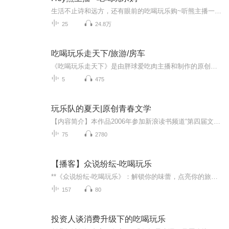
生活不止诗和远方，还有眼前的吃喝玩乐购~听熊主播一手掌握宁波生活时尚潮流！...
25
24.8万
吃喝玩乐走天下/旅游/房车
《吃喝玩乐走天下》是由胖球爱吃肉主播和制作的原创专辑，主要是想和大家聊聊各个地方的好吃的，好玩的。因为我是一名喜欢旅游，喜欢美食的媒体人，一直想把自己的专业和爱好结合在一起，所以就出了这么个专辑。直播在每周三晚上6点开始，时间一小时。专辑...
5
475
玩乐队的夏天|原创青春文学
【内容简介】本作品2006年参加新浪读书频道“第四届文学原创大赛 青春文学奖”获得优秀作品VIP原创作品荣耀。这是一个痴迷音乐的男孩在他18岁那年夏天经历的一些人与事。 他总是会遇到像蝴蝶一样的女孩，蝴蝶却总是不停留的向远方飞走... 【作者简介】赵...
75
2780
【播客】众说纷纭-吃喝玩乐
**《众说纷纭-吃喝玩乐》：解锁你的味蕾，点亮你的旅行地图**在繁忙的生活中，你是否渴望找到一处安静的角落，聆听各地的风土人情，品味各地的美食佳肴？有声书《众说纷纭-吃喝玩乐》将为你呈现一个精彩纷呈的听觉盛宴。**语翼轻飞团队倾力制作**作为一支...
157
80
投资人谈消费升级下的吃喝玩乐