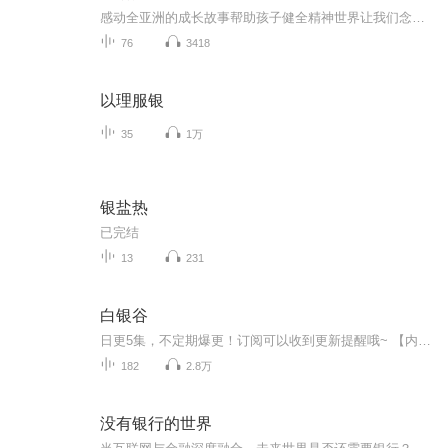
感动全亚洲的成长故事帮助孩子健全精神世界让我们念念不忘的，是童年里的风物，更是那时候陪伴我们的人。“我”在无意间发现了一把儿时常用的银汤匙，它像一台时光穿梭机，带“我”回忆起整个少年时代。“我”想起了一直照顾“我”的温柔的阿姨，想起邻居...
76
3418
以理服银
35
1万
银盐热
已完结
13
231
白银谷
日更5集，不定期爆更！订阅可以收到更新提醒哦~ 【内容简介】 从传统社会向现代社会的转化是人类发展进程中的重大课题。每一个国家、每一个民族都将面对，难以回避。个人，作为社会的组成细胞，也同样如此。这并不以我们自己的意志来转移。综观世界各...
182
2.8万
没有银行的世界