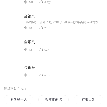
269
8.4万
金银岛
《金银岛》讲述的是18世纪中期英国少年吉姆从垂危水手彭斯手中得到传说中的藏宝图，在当地乡绅支援下组织探险队前往金银岛。并与冈恩众人智斗海盗，最终平息了叛变并成功取得宝藏的故事。
10
2019
金银岛
13
6726
金银岛
6
6313
您是不是在找：
两界第一人
银货难两讫
神银百剑