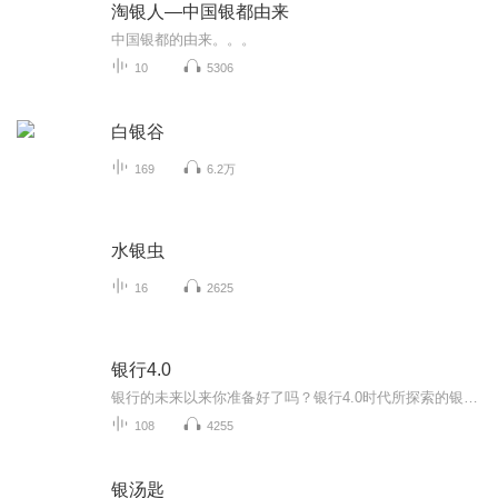
淘银人—中国银都由来
中国银都的由来。。。
10
5306
白银谷
169
6.2万
水银虫
16
2625
银行4.0
银行的未来以来你准备好了吗？银行4.0时代所探索的银行业务根据其逻辑结论从本质上已经发生改变，那么银行业在30年以后会发生什么呢？世界上最好的银行也在面临这种转变金融创新。的创业公司已经在重新定义当今的银行业务内容，银行也在被迫发展新的能力新...
108
4255
银汤匙