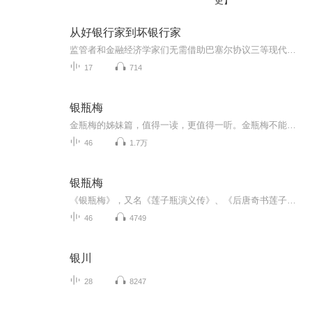
更】
从好银行家到坏银行家
监管者和金融经济学家们无需借助巴塞尔协议三等现代监管规则所需要的大量技术，术语和数据就能理解破产，最终是由糟糕的企业文化和不同层面的政治失败所导致的
17
714
银瓶梅
金瓶梅的姊妹篇，值得一读，更值得一听。金瓶梅不能定为淫秽小说，银屏梅也不能这样说。都是古代社会生活的反应，是为古代社会生活的缩影。
46
1.7万
银瓶梅
《银瓶梅》，又名《莲子瓶演义传》、《后唐奇书莲子瓶演义传》、《第五奇书银瓶梅》及《第一奇书莲子瓶》，是一部清代古典小说，作者不详，仅署名为“不题撰人”，并由“古吴娥川主人”编校。全书共分为四卷二十三回，以其丰富的情节和深刻的主题在晚清小...
46
4749
银川
28
8247