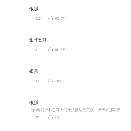
银狐
918
693.6万
银华ETF
8
154.5万
银燕
17
3341
银狐
【内容简介】总有人们无法抵达的荒漠，上天在那里安排了一个领袖，一只美丽的、遍体白毛、灿如银雪的狐狸。它与皑皑雪地共色，无声无息，无影无迹。一幕幕富于奇幻色彩的画面，一个个呼之欲出的形象，成就了人与狐族相濡与沫的瑰丽雄浑、粗犷纯朴的旷世传...
42
2.5万