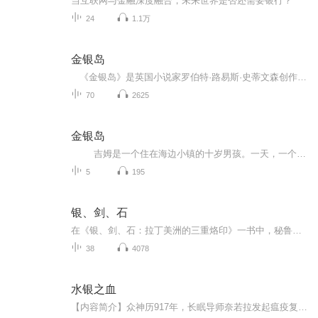
当互联网与金融深度融合，未来世界是否还需要银行？
24
1.1万
金银岛
《金银岛》是英国小说家罗伯特·路易斯·史蒂文森创作的一部长篇小说，创作于1881年，作品于1881年10月至1882年1月以《金银岛，或伊斯班袅拉号上的暴乱》为题在《小伙子》上发表，作者的署名是“乔治·诺斯船长”，1883年出版单行本。《金银岛》讲述...
70
2625
金银岛
吉姆是一个住在海边小镇的十岁男孩。一天，一个奇怪的船长来到了他的酒店。像是在躲什么人。过了几周，那些要找船长的人来了，他们不怀好意，对船长下了“黑色通牒”。但船长在他们走后就意外地死去了，只留下一只大箱子，里面装着许多钱和一...
5
195
银、剑、石
在《银、剑、石：拉丁美洲的三重烙印》一书中，秘鲁裔作家玛丽·阿拉纳用丰富的历史资料和扎实的纪实写将三位当代拉美人的故事与拉丁美洲过去千年的历史无缝编织在一起，从而阐述了自前哥伦布时代至今，定义拉丁美洲的三个永恒主题：来自外部的对资源的无...
38
4078
水银之血
【内容简介】众神历917年，长眠导师奈若拉发起瘟疫复兴；众神历921年，大巫师梅林在新白塔宣读人权宣言；黄昏历元年，南风之环在世界范围内发动宗教改革……罗兰来到众神之地法恩斯，为了避免自己被命运的车轮倒回去再碾一遍，他不得不以先知的优势选好大...