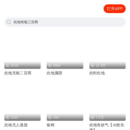
打开APP
此地有银三百两
4134
9663
22.4万
此地无银二百两
此地属阴
此时此地
3541
502
7.1万
此地无人逃脱
银椅
此地有妖气【AI抢先