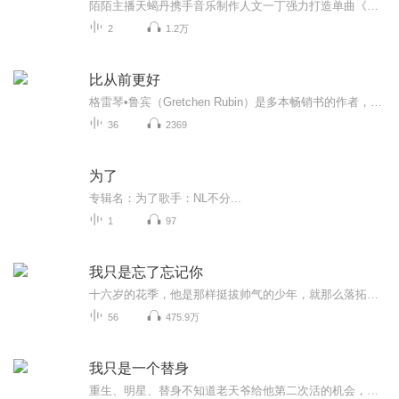
陌陌主播天蝎丹携手音乐制作人文一丁强力打造单曲《不要离开》，带着对音乐的热爱，一路前行。《不要离开》以失恋女生为背景，表达在爱情里失去挚爱的苦楚，天蝎丹独具穿透力的声音将情感充分抒发。旋律间展现挥洒自如的动态美，与循序渐进的歌词感情相互交融，表达出对离开恋人的不舍，但最终决定放手的坚定。极具创意的表达手法带领我们感受着一次次的情绪高潮，演绎出一场沉浸式音乐表演。 ...
2
1.2万
比从前更好
格雷琴•鲁宾（Gretchen Rubin）是多本畅销书的作者，最受欢迎的部落客之一，她的Twitter人气在全美排行高居十四名。耶鲁大学法学院高材生的鲁宾，曾经担任最高法院大法官Sandra Day o’Connor的助理。《比从前更好》这本书，为我们指出了改变习惯的明路。...
36
2369
为了
专辑名：为了歌手：NL不分...
1
97
我只是忘了忘记你
十六岁的花季，他是那样挺拔帅气的少年，就那么落拓地立在了她的视线里。而她，安静如睡莲，似浮世喧哗中的一抹黑与白，就那么黯淡而耀眼地俘获了他的心。从此，爱情成为上帝赐予他们的礼物，或是，对他们的一场审判。当十二年的岁月流过，他们才发现，厮...
56
475.9万
我只是一个替身
重生、明星、替身不知道老天爷给他第二次活的机会，究竟是额外照顾他，还是没玩儿够他，否则他怎么会戏里戏外、前世今生，都被当成同一个人的替身？他也不知道他和他，究竟是谁比谁更可怜，一个只能当替身，一个只能找替身。