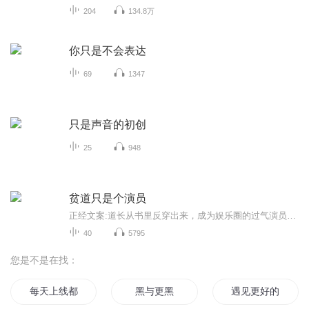
204
134.8万
你只是不会表达
69
1347
只是声音的初创
25
948
贫道只是个演员
正经文案:道长从书里反穿出来，成为娱乐圈的过气演员谢之。为了悔饭，道长重操旧业，捉鬼界从此参了一个神秘低调又牛逼的蒙面大能。大能办事不要钱，只要一个条件：捧谢之。总裁的家宅风水被牧善，谢之第二天就签下该集团品牌全年代言。知名导演的霉运被驱...
40
5795
您是不是在找：
每天上线都在更新
黑与更黑
遇见更好的你