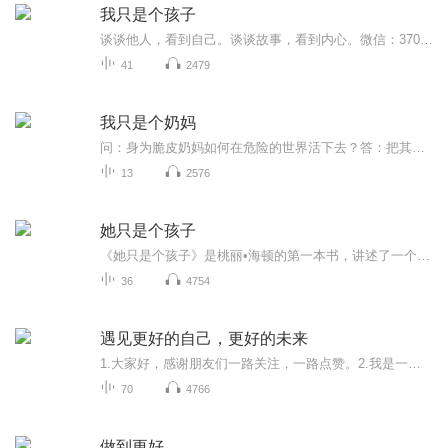
我只是个孩子
谈谈他人，看到自己。谈谈故事，看到内心。微信：370840134
41
2479
我只是个奶妈
问：身为脆皮奶妈如何在危险的世界活下去？答：把其他人拉到同一水平线，然后菜鸡互啄。大海是广阔的，什么奇葩都有。比如能上天入地武力值满点的忍者比如到处收儿子的海贼老头比如装B成风女装大佬屑老板艾琳不禁感慨，鸟大了，什么林子都有。本文又名女主...
13
2576
她只是个孩子
《她只是个孩子》是桃丽•海顿的第一本书，讲述了一个闪耀着持久的爱、勇气与奉献的奇迹故事。六岁的希拉野性难驯、充满暴力，迷失在愤怒和痛苦的世界里不能自拔，所有人都认为她不可救药，直到一位年轻的女老师挺身而出……
36
4754
遇见更好的自己，更好的未来
1.大家好，感谢朋友们一路关注，一路点赞。2.我是一名热爱朗读，热爱配音的专注者。因为热爱，所以希望更多的人可以听到我的声音。3.因为热爱，所以希望我的声音可以创造更多价值，可以变现，努力实现财富自由，心灵自由。4.哪有横空出世的运气，只有不为人知的努力！
70
4766
做到更好