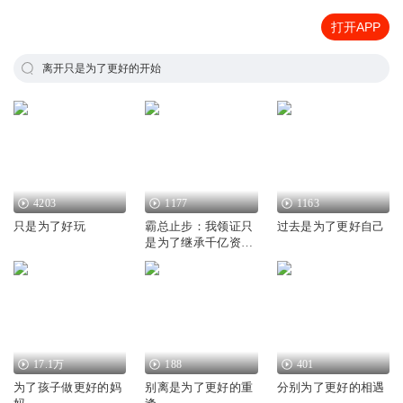
打开APP
离开只是为了更好的开始
4203
1177
1163
只是为了好玩
霸总止步：我领证只
过去是为了更好自己
是为了继承千亿资产|
月染声息团队演播|多
播|都市言情|重生穿
越
17.1万
188
401
为了孩子做更好的妈
别离是为了更好的重
分别为了更好的相遇