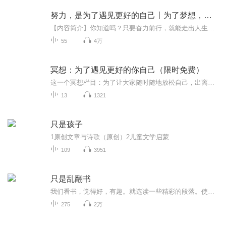
努力，是为了遇见更好的自己丨为了梦想，拼尽全力又何妨
【内容简介】你知道吗？只要奋力前行，就能走出人生的低谷， 创造出生活的奇迹。你想要成功吗？那就努力吧，这样 你才会遇见更好的自己。本书是一本关于“如何努力”的温情励志书，针对 人生所遇到的挫折、际遇，以恰切的语言娓娓道来。望 你通过这本书能...
55
4万
冥想：为了遇见更好的你自己（限时免费）
这一个冥想栏目：为了让大家随时随地放松自己，出离头脑，活在当下，安住自己的心，喜悦、平静的好好生活，好好成长，在好好的接纳世俗所有一切的同时，更加的热爱生活，成为更好的自己，为全体意识的扬升、心灵的安宁，贡献自己的一份力量。
13
1321
只是孩子
1原创文章与诗歌（原创）2儿童文学启蒙
109
3951
只是乱翻书
我们看书，觉得好，有趣。就选读一些精彩的段落。使没读过的，略知其味；读过的，反刍一下。虽没什么用，但也未必有害。且以无益之事，消有生之涯。
275
2万