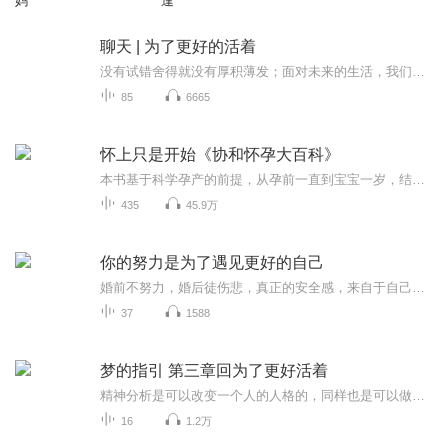
妈
逢
聊天 | 为了更好的活着
没有试错舍得就没有厚积薄发；面对未来的生活，我们努力坚持奋力向上；坚定地奔向目标，终将会遇见更好的自己。如果你累了、倦了、不妨来聊聊天，说出你的故事，我乐意做一个聆听者……
85
6665
怀上只是开始《协和怀孕大百科》
本书基于科学孕产的前提，从孕前一直到宝宝一岁，结合当今的生活现实，给出详尽而实用的孕育知识及生活指导，就像是一位贴心的私人孕育专家，帮助你解决在整个孕产育儿过程中遇到的几乎所有问题，让你在面临孕育问题时不再茫然不知所措，而是能在完备的知识，科学的方法指导下，以轻松的心态做父母。
435
45.9万
你的努力是为了遇见更好的自己
婚前不努力，婚后徒伤悲，真正的安全感，来自于自己的强大和自信，只有成为更好的自己，才能遇见所有的幸福与美好！
37
1588
梦的指引 第三章回为了更好活着
精神分析是可以改变一个人的人格的，同样也是可以做到能量的转化。一切都是为了更好的活着！...
16
1.2万