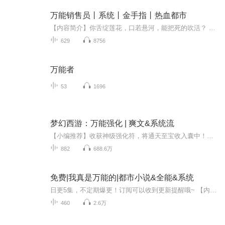
万能销售员丨系统丨金手指丨热血都市
【内容简介】你舌绽莲花，口若悬河，能把死的吹活？ 没关系。我有诺基亚。你妙语连珠，出口成章，能侃得老太太买超短裙？ 没关系。我有诺基亚。你上知天文，下知地理，还会社会心理学？ 哦。有我卖得多吗？ 这是一个月月吊车尾的销售员，获得了一部可以查...
629
8756
万能者
53
1696
梦幻西游：万能强化 | 爽文&系统流
【小编推荐】收获神级强化符，将通天至宝收入囊中！简介：【飞卢小说网独家签约作品】方想发现自己在仙灵店铺购买的空白强化符居然发生了变异。强化金柳露，强化成功，你获得了超级金柳露！强化藏宝图，“强化成功，你获得了高级藏宝图！”强化普通兽决，...
882
688.6万
免费|我真是万能的|都市小说&全能&系统
日更5集，不定期爆更！订阅可以收到更新提醒哦~ 【内容简介】 在现代都市的平凡角落，大学生萧歌偶获神秘万能系统，一招制敌，不仅守护了暗恋女神苏云兮，还救赎了濒危的生命。行走间，能量再生，他怀抱梦想，决心以系统为剑，直指巅峰。恶霸的复仇阴影与...
460
2.6万