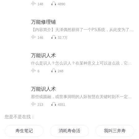
148
4890
万能修理铺
【内容简介】天泽偶然获得了一个PS系统，从此变为了修理大师，世间的一切都在他的修理范围之内，小到一根针，大到航空母舰，统统都不是问题。除了修理物品外，活物同样也可以修理。ps系统不仅仅可以修理，还可以发展出黑科技。随着各种各样的黑科技被天泽...
146
32.7万
万能识人术
什么是识人？怎么识人？在某种意义上可以这么说，它既不是科 学，也不算天分。它侧重的是知道该去看些什么，听些什么，具有好 奇心及耐心去搜集重要的信息，并从一个人的外貌、肢体语言、声音 和行为上归纳出一套模式。在阅读本书之前，你可能已掌握了...
6
248
万能识人术
那些或圆融，或世事洞明的人际智慧在关键时刻不一定能帮你的忙，这绝对不是大师们的错，你可能根本就没有办法或没来得及体察他人，就做出了盲目的判断并急于采取行动了！
213
4551
您是不是在找：
寿生笔记
消耗寿命活下去
我叫三井寿