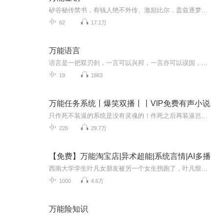
矽谷秘传禁书，有钱人绝不外传、激励比尔．盖兹逐梦致富的天启之书，“吸引力法则之父”教你24周心想事成！
62
17.1万
万能语言
语言是一把双刃剑，一言可以兴邦，一言亦可以误国，企业家只有依靠充满智慧的语言，才能在商海中纵横捭阖、化解危机，在企业内部统一思想，凝聚人心！
19
1863
万能任务系统丨爆笑双播丨丨VIP免费有声小说
只作死不装逼的系统是没有灵魂的！作死之后再装逼岂不是美滋滋？ 内容简介： 意外得到万能系统的郑吒在异界开始了一段作死装逼加复仇的奇异旅程。你以为是打怪、升级、拍卖会？不不不，实际上是偷窥、裸奔、逛青楼！总之这个系统只能在中午用，因为早晚会...
226
29.7万
【免费】万能淘宝店|异术超能|系统言情|AI多播
西南大学学生叶凡女朋友被另一个女生拐跑了，叶凡恨得牙痒痒，自不量力的向情敌提出挑战。意外获得淘宝系统，从此走上一条注定牛叉的道路。...叶凡意外被小树苗入住，成为树主，系统淘宝，淘你想要（力量、智力、万能药……），只有你想不到，没有你淘不到！
1000
4.6万
万能险知识