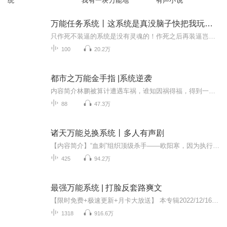
统
我有一块万能地
有声小说
万能任务系统丨这系统是真没脑子快把我玩死了
只作死不装逼的系统是没有灵魂的！作死之后再装逼岂不是美滋滋？意外得到万能系统的郑吒在异界开始了一段作死装逼加复仇的奇异旅程。你以为是打怪、升级、拍卖会？不不不，实际上是偷窥、裸奔、逛青楼！总之这个系统只能在中午用，因为早晚会出事......
100
20.2万
都市之万能金手指 |系统逆袭
内容简介林鹏被算计遭遇车祸，谁知因祸得福，得到一个万能的金手指系统！据说只要你想得到，它就能帮你办到！而且，还有一个特别的功能，便是丰胸！有了这神器，何愁美眉不投怀送抱？权力，财富唾手可得，林鹏的日子瞬间从地狱进入了天堂！作者简介通灵性的狗
88
47.3万
诸天万能兑换系统丨多人有声剧
【内容简介】“血刺”组织顶级杀手——欧阳寒，因为执行一次高难度任务被人围攻，最后时刻跳下万丈深渊，却意外获得万能兑换系统。从此，他开始了征战诸天万界的旅程。《漫威》位面，他并肩复联保卫地球，成就最强的至尊法师，夺取宝石，单挑多玛姆，并肩...
425
94.2万
最强万能系统 | 打脸反套路爽文
【限时免费+极速更新+月卡大放送】 本专辑2022/12/16-2023/1/16日限时免费，后续转为VIP免费收听。 首发60集每日0:00更新5集，包你听的爽 千订日更10集。 爆更主播倾情放送，更有VIP月卡及红包等你来拿！ 点击右上角订阅关注主播，每日更新及时提醒！
1318
916.6万