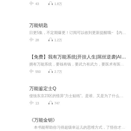
43
1.8万
万能钥匙
日更5集，不定期爆更！订阅可以收到更新提醒哦~ 【内容简介】 《钥匙》（新）一书阐述了生命以及创造性人生的基本原理，而这正是汉泥尔本人所领悟到并付诸实践的。他的学说，主要是关于精神力量的正确引导和恰当利用——而这些，乃是真正的创造力和行...
28
1.2万
【免费】我有万能系统|开挂人生|屌丝逆袭|AI多播
拥有万能系统，要钱有钱，要武力有武力，要医术有医术，要美人有美人，坐享开挂人生。。。
550
2.7万
万能鉴定士Q
侵蚀东京23区的怪异“力士贴纸”。是谁、又是为了什么贴这种东西的呢？年轻周刊记者小笠原在追寻真相时，和一位拥有猫一般敏锐妖媚眼睛的美女相遇了。凛田莉子，23岁，是一位能够在一瞬间看穿万物的价值、真假以及本质的万能鉴定士。她原本是一个天然到无...
13
747
《万能金钥》
本书能帮助你习得超级幸运儿的思维方式，了悟你才是这宇宙真正的创造者，从此改变人生。一周一个心灵力量启动练习，每周，你都朝宇宙真理更近一步......