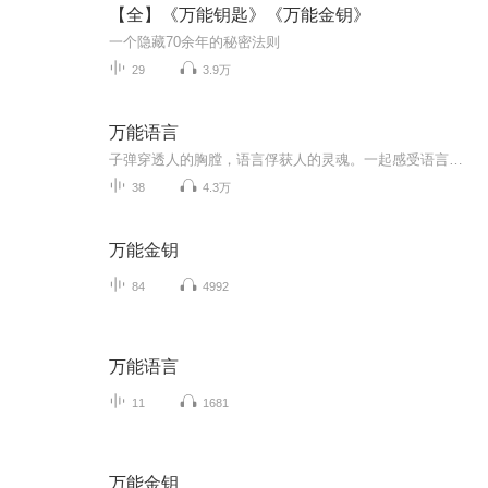
【全】《万能钥匙》《万能金钥》
一个隐藏70余年的秘密法则
29
3.9万
万能语言
子弹穿透人的胸膛，语言俘获人的灵魂。一起感受语言的神奇魔力！
38
4.3万
万能金钥
84
4992
万能语言
11
1681
万能金钥