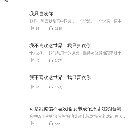
哈
我只喜欢你
赵乔一和言默是高中同桌，一个学渣、一个学霸，原本不对路的两人在毕业前夕有了一个留学之约。可这个约定，却因为乔一家庭变故而没能实现，毕业后两人就断了联系。四年后的首次同学会，让两人再次见面，接连不断的阴差阳错，赵乔一终于认清了自己的情感，...
35
2130
我不喜欢这世界，我只喜欢你
十六岁时，我们共用一张课桌，胳膊与胳膊相距不过十厘米。二十六岁时，我从清晨醒来，看到阳光落在他脸上，想就这样，和他一起慢慢变老。
45
2.5万
我不喜欢这世界，我只喜欢你
14
4.9万
可是我偏偏不喜欢|俗女养成记原著江鹅|台湾金智英
台中89年生的“金智英”台湾爆款电视剧“俗女养成记”原著作者江鹅力作！吴晓乐思索的诸多问题是对生活的回溯与省察，身为女性的那些耻感可能多数女性会把它们当作青春期的磨砺与疼痛淡忘化之，且不断在社会生存与适应中削损自身，而意识不到每个人都可以...
4
635