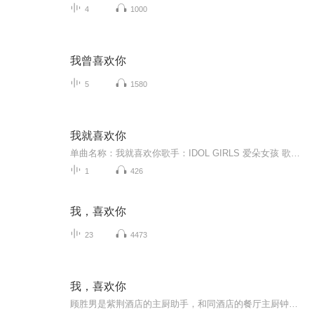
4
1000
我曾喜欢你
5
1580
我就喜欢你
单曲名称：我就喜欢你歌手：IDOL GIRLS 爱朵女孩 歌手分类：华语组合歌曲风格：流行Pop...
1
426
我，喜欢你
23
4473
我，喜欢你
顾胜男是紫荆酒店的主厨助手，和同酒店的餐厅主厨钟睿保持着秘密的地下恋情，全心全意付出感情的顾胜男却被男友“劈腿”。顾胜男情场失意，事业上也遭受重创，面临自己工作多年的酒店欲被收购、自己即将失业的危险。顾胜男因替好友出头，错划了前来收购酒...