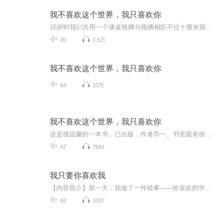
我不喜欢这个世界，我只喜欢你
16岁时我们共用一个课桌胳膊与胳膊相距不过十厘米我的余光里全是他26岁时我从清晨醒来侧头看到阳光落在他脸上想与他就这样慢慢变老也许这就是爱情吧。 愿你爱的那个人，也刚好爱着你。
20
1.5万
我不喜欢这个世界，我只喜欢你
64
10万
我不喜欢这个世界，我只喜欢你
这是很温馨的一本书，已出版，作者乔一。书里面有很多可以抚慰人的语录，不是鸡汤，像是一个大姐姐娓娓道来她的一个个小故事，有趣好玩又甜甜的，生活气息很浓。很喜欢里面的 一句话：在这个什么都善变的人世间，我想看一下永远。ps:如有侵权，联系立删。...
47
7941
我只要你喜欢我
【内容简介】那一天，我做了一件错事——给喜欢的学长写了一封情书。结果，失败了。而这件事，轰动了整个学校，这是一场早已算计好的阴谋。一张情书，三个记忆，7人间的明争暗斗，而作为局外人的我却被卷入其中，无法抽身。【作者/主播简介】作者：情心幻...
92
3337