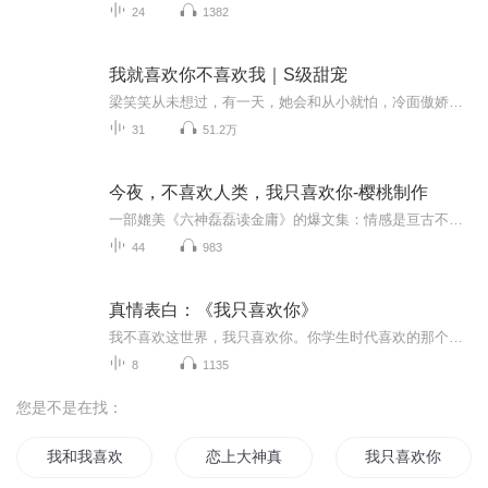
24
1382
我就喜欢你不喜欢我｜S级甜宠
梁笑笑从未想过，有一天，她会和从小就怕，冷面傲娇的连辰连大医生有一腿。 连大医生人称外科一把刀，颜高腿长活儿好，只可惜常年一副生人勿近的禁欲脸。用老梁的话说，就是弟弟一表人才，哥哥道貌岸然。为了梁笑笑这只小呆猫，连大医生专业坑弟十年，见一...
31
51.2万
今夜，不喜欢人类，我只喜欢你-樱桃制作
一部媲美《六神磊磊读金庸》的爆文集：情感是亘古不变的重要命题，古典的情爱故事，经由现代眼光的折射，几乎得到完全迥异的诠释和定位。本书以独特的方式对蒲松龄《聊斋志异》中的爱情故事、爱恋角逐进行了全新解读，作者用一双冷峭的眼、一颗热心肠、一...
44
983
真情表白：《我只喜欢你》
我不喜欢这世界，我只喜欢你。你学生时代喜欢的那个人怎么样了？成为的妻子，在我身边睡着了。——《我不喜欢这个世界，我只喜欢你》
8
1135
您是不是在找：
我和我喜欢的你
恋上大神真喜欢
我只喜欢你