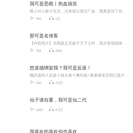
我可是恶棍丨热血搞笑
网上叫人家小宝贝，过来就让我当厂妹，我真是信了你那张嘴……其他都不说了，老板，您能装个电风扇不？我一个溺水鬼都给干中暑了，实在不行，您给把扇子也行啊……我倒是感觉蛮充实的，进来的时候老板就对我保证，说会让我忘掉失去双手的烦恼，呵，确实忘...
306
1万
那可是名侠客
【内容简介】当我真正无敌于天下之时，我才发现我身边的一个个都是群神仙，而我却只靠手中的刀剑，在他们的江湖，风雨无阻，欣然前行。这是一个有些皮的侠客，有些正派的侠客，有些重情的侠客。当侠客行于山水之间，能饮一壶浊酒，何不快哉。浮生有梦，所...
764
2002
想道德绑架我？我可是反派！
魏武遗风十反派十搞主角十爽到底+看着都变态我们是什么? 我们是反派啊!反派，就应该有一个反派的样子!!林风:“所谓主角，不过只是披着光环的普通人罢了
140
3.6万
仙子请自重，我可是仙二代
1000
4.3万
我喜欢的喜欢你也喜欢