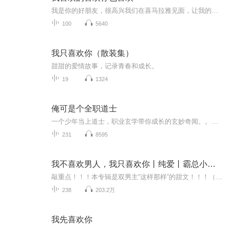
我是你的好朋友，很高兴我们在喜马拉雅见面，让我的声音做你的好朋友吧！
100
5640
我只喜欢你（散装集）
甜甜的爱情故事，记录青春和成长。
19
1324
俺可是个全职道士
一个少年当上道士，职业玄学带你成长的玄妙奇闻。。。。。。
231
8595
我不喜欢男人，我只喜欢你丨纯爱丨霸总小甜剧
敲重点！！！本专辑是双男主“这样那样”的甜文！！！（捂嘴被审核君拖走...）不喜勿入哦~拜托拜托不要给差评呐( ´•̥̥̥ω•̥̥̥` )【故事简介】都说，情是世上最毒的药，谁先爱上，谁就输了……小娇妻：“你不该爱上我。”霸总：“纵然相思入骨，纵...
238
203.2万
我先喜欢你