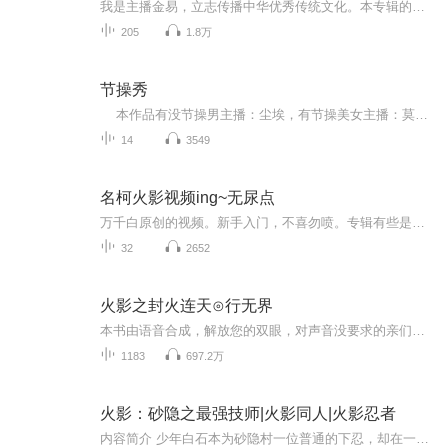
我是主播金易，立志传播中华优秀传统文化。本专辑的每一个字都是我写的,虽然内容有点搞笑不严谨，这正是我想用轻松愉快的方式让大家了解大唐长安。历史事件的脉络，时间、地点、人物都基本是符合正史的，我只不过是添加了一些情节，对话和搞笑的桥段，就是...
205
1.8万
节操秀
本作品有没节操男主播：尘埃，有节操美女主播：莫家小囧联合搅基出品，本作品没节操到了极点，请未满18岁儿童在家长的带领下收听，请已满18岁的儿童在女朋友或者男朋友的陪伴下收听，请没有女朋友或者男朋友的请带好工具再收听，谢谢合作。 特此感谢...
14
3549
名柯火影视频ing~无尿点
万千白原创的视频。新手入门，不喜勿喷。专辑有些是模板，但更多的是经过细心字幕，特效，名场面片段以及配乐处理的，往往花费很多时间，所以希望大家支持，多多关注点赞分享。欢迎大家提供想法或素材，鄙人会尽量完成。持续更新ing。
32
2652
火影之封火连天⊙行无界
本书由语音合成，解放您的双眼，对声音没要求的亲们欢迎收听，因为是语音合成，所以更新会比较快，每天有几十张，一本书完本，欢迎大家推荐新书，求好书，完本小说一天100章，没完本的更新到最新章节后一月一更。没事可以来我直播间听听歌，要加更什么的也可以来直播间和我说一下。主播群号：834474625----------------------------------------------------------------------------------------------...
1183
697.2万
火影：砂隐之最强技师|火影同人|火影忍者
内容简介 少年白石本为砂隐村一位普通的下忍，却在一次意外中获得一件特殊的道具以及大量零碎记忆片段，在不断摸索推演的过程中，成功将异世界的初始技能高速移动，转化为属于自己的第一个忍术，从此少年白石就走上了一条砂隐村的最强技师之路。作者简介 ...