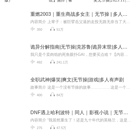
版）
统】蒸炸 | 著
笑无节操|2023.11|免
费
重燃2003｜重生商战多女主｜无节操 | 多人有声剧
内容简介 上辈子：被巨擘岳父逼的走投无路无奈当了大学教授这辈子：怎么个事er？【购买须知】1、本作品为付费有声书，购买成功后，即可收听。2、版权归原作者所有，严禁翻录成任何形式，严禁在任何第三方平台传播，违者将追究其法律责任。3、如在充值／购...
350
51万
诡异分解指南|无节操|克苏鲁|诡异末世|多人有声剧
我只是个卖肉馅的死鱼眼扑GAI，您要买点啥？【内容简介】人心有异，妖邪自生。世风不正，诡物横行！当何善狞笑着把一只只诡异之物的塞进绞肉机里的时候，他就发现自己的画风再也回不去了。分解翡翠女王：获得能力结晶一颗，原味抱枕一个，灵魂玩偶一个……...
492
241.1万
全职武神|爆笑|爽文|无节操|游戏|多人有声剧
故事简介 这是一个没有节操的故事……………这是一个让你笑到疯狂的故事………………这是一个有侠气的故事………………主播简介喜马拉雅独家签约主播风格迥异，逗比一枚，无论你想要什么风格，咱都可以打磨打磨来一票。代表作《全球游戏化：神级内测玩家》...
400
84万
DNF遇上哈利波特｜同人｜影视小说｜无节操｜精品多播
内容简介 “我居然重生了！还是九十年代的英格兰，这是要飞起来的节奏啊！”“等等，英格兰，伦敦，伍式孤儿院？这些词怎么那么耳熟？这是哈利波特世界！”幸好每逢穿越必有外挂，从天而降系统改变了他即将平凡的一生。当DNF与哈利波特碰撞，会擦出怎样的...
275
47.5万