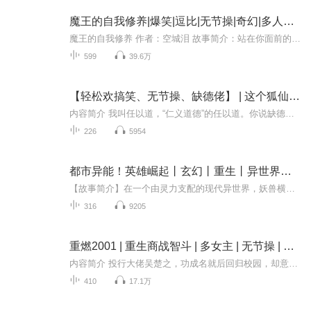
魔王的自我修养|爆笑|逗比|无节操|奇幻|多人有声剧
魔王的自我修养 作者：空城泪 故事简介：站在你面前的是，有史以来最强魔王，预言之中魔族的中兴之主，异界政治家口中的老师，最强魔剑唯一的主人，全属性职业者，弑仙者，救世主，神之子，有史以来最强勇者，精灵女王的未婚夫，矮人族的匠神，兽人族的国...
599
39.6万
【轻松欢搞笑、无节操、缺德佬】 | 这个狐仙太不是人了
内容简介 我叫任以道，“仁义道德”的任以道。你说缺德？不不不，命里缺什么才要在名字里补什么。这恰好证明任某从不缺德，乃是真正的大德之人！……你让我要点脸做个人？诶，为什么要做人？任某可是狐仙诶！……【欢乐向】【无节操】【缺德佬】【多女主】）
226
5954
都市异能！英雄崛起丨玄幻丨重生丨异世界丨系统流丨无节操丨热血
【故事简介】在一个由灵力支配的现代异世界，妖兽横行，城市沦为废墟。这里，被称为“神界”的地方，是凡人飞升的希望之地，也是死亡的深渊。神秘黑暗的空间裂缝吞噬一切，无人能近。彭江，一个带着系统重生的末世少年，他机智幽默，总是以轻松的态度面对...
316
9205
重燃2001 | 重生商战智斗 | 多女主 | 无节操 | 多人有声剧
内容简介 投行大佬吴楚之，功成名就后回归校园，却意外重生，睁开眼发现自己身处高考考场，而监考老师正神色不善的向他走来……回到2001年，面对前世的发小、死党、青梅白月光，吴楚之该怎样逆天改命去挽救他们前世的悲剧命运？商海沉浮，看前世投行巨擘如...
410
17.1万