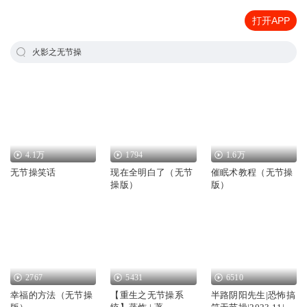
打开APP
火影之无节操
4.1万
1794
1.6万
无节操笑话
现在全明白了（无节
催眠术教程（无节操
操版）
版）
2767
5431
6510
幸福的方法（无节操
【重生之无节操系
半路阴阳先生|恐怖搞