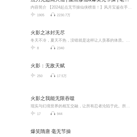
内容简介 【2024起点无节操仙侠榜首！】风月宝鉴在手，证道无上金仙！我虚荣自私，贪财好色，偶尔还杀人放火，但我知道我是个好仙人——高贤（he~tui！）同道有诗赞曰：淡泊名利不爱钱，冰清玉洁道心坚。仁德宽厚义当先，法力无边高大仙！（he~tui！tui！...
1905
2230.7万
火影之冰封无尽
冬天不冷，夏天不热，没错就是这样让人羡慕的体质。驭冰少年的成长物语。青梅竹马单女主，不污，无NTR，无系统外挂。健康快乐可食用...
8
2340
火影：无敌天赋
250
17.5万
火影之我能无限吞噬
现实与幻境世界的相互交融，让所有忍者沦陷于此。所有人就如同待宰的羔羊一样，任人宰割。一道机械提示音响起，打破了死寂，叮！醒来的他又开始思考起当初的那个疑问。这一切的经历，难道又只是个幻境吗？直到那个声音再次在他的耳畔响起。你好宿主，欢迎...
17
944
爆笑隋唐 毫无节操