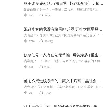
妖王溺爱 萌妃无节操日常 【双播/多播】女频小说|古言-其他|古代情缘
她是山野丫头一个，一没钱，二没权，却被封印着无上血脉而不自知。 熟料一朝认亲，成了南夏公主不说，还要嫁给蜀国和亲。和亲也罢，对方偏偏是个男女通吃的大变态。什么蜀国第一帅？长得帅又怎么样，她照样不买账。 一心逃跑，可是一个个妖孽闯进门，怎么...
199
8525
混迹华娱的我没有格局|娱乐圈|开挂大巨星原班人马|爽文|轻松|穿越|无节操
大明星？大导演？冲出亚洲？闪耀好莱坞？余安表示：“我只想演演戏，顺便在演戏的同时跟剧组的大姐姐们请教下演技，就这样，格局不大。”...... 不卷背景不熬大夜，只把娱乐圈当 “游乐场”，这种接地气的爽文，错过亏大了！ （本故事纯属扯淡，大家也就听...
1776
318.5万
妖孽仙君：家有仙妃无节操 | 爆笑穿越 | 重生天宫 | 九世虐恋 | 精品多播
内容简介 什么？一代特工左玖玖死了？不存在的！姐们儿我这不是魂穿了吗？还是仙界第一美人——幽寂仙子！等等，这仙子怎么是个冰山美人？和姐们的风格不符啊！ 可更要命的是，姐们儿居然摊上了个冰山师尊！还是个冷酷无情的神祇？呵，这不是...
161
2862
他怎么混进娱乐圈的丨爽文丨后宫丨黑社会丨杀伐果断丨智商在线丨无节操丨多人有声剧
内容简介 我叫张秦川，我是个穿越者！别人有系统，而我却只有一个别人看不见的ipad......就这破玩意我只能用它看电影电视剧，仅此而已。我出生在东北延边，自幼父亲早亡，母亲带着弟弟去了韩国，我只能在同村的大哥的帮助之下去到了韩国。彼时一无所有的...
790
166万
法力无边高大仙 | 腹黑修仙&爆笑无节操 | 老宝玉 | VIP | 多人有声剧