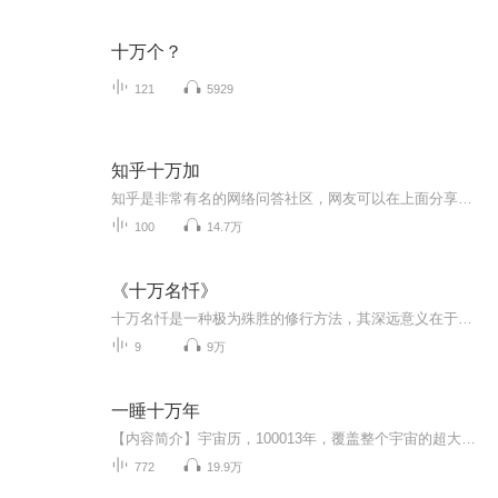
十万个？
121
5929
知乎十万加
知乎是非常有名的网络问答社区，网友可以在上面分享知识、经验和简介。有不少回答问题的回答贴质量非常高，可以让我们丰富知识，拓宽视野，提升思维，增长见识，这些回答贴也被很多网友点赞、收藏，可以说都是精华帖。本专辑从赞同量在十万以上的精华帖中...
100
14.7万
《十万名忏》
十万名忏是一种极为殊胜的修行方法，其深远意义在于引导我们修持慈悲与智慧，从而摆脱烦恼，获得内心的宁静与解脱。
9
9万
一睡十万年
【内容简介】宇宙历，100013年，覆盖整个宇宙的超大型网游第三世界开始运行，各大星系无数种族同时进入游戏征战。 阴险狡诈，侵略性强的巨坦星系恐龙族。 贪婪、无耻，像强盗的巴卡星系短腿族。 表面白莲花、内心大呲花的圣母星系圣母族 怼天...
772
19.9万