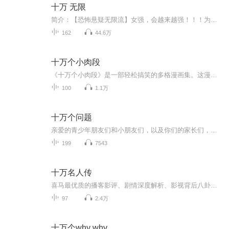
十万 无限
简介：【恐怖悬疑无限流】女强，会越来越强！！！为了寻找失踪的哥哥，顾楚走上了一条不归路……恐惧，危险，无法摆脱你见过鬼吗？你畏惧死亡吗？这会是一个让人绝望的游戏......内容标签： 恐怖 无限流 悬疑推理一句话简介：小顾楚找哥哥立意：当哥哥的请...
162
44.6万
十万个小肉段
《十万个小肉段》是一部轻松搞笑的多格漫画集。这漫画，将掀开脑洞漫画史新的一页！被门夹过的核桃还补脑吗？偶像包袱多少钱一斤？公鸡老是“哏儿哏儿”地叫这个语音语调是不是唐山人啊？战斗失败的小老虎额头被挠三道杠是不是就变成“汪”了？一本自带空...
100
1.1万
十万个问题
亲爱的青少年朋友们和小朋友们，以及你们的家长们，你们有什么好奇的问题吗？欢迎投稿！可以在评论下方留言。欢迎有识之士，专家学者前来解答问题！如果你有问题，欢迎留言，如果你有答案，欢迎留言！
199
7543
十万名人传
喜马最优质的播客影评、剧情深度解析、影视背后八卦故事、搞笑吐槽…以及电影电视资深从业人士的专业电台。一键订阅，收录有趣的灵魂。
97
2.4万
十万个why why