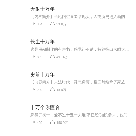
无限十万年
【内容简介】当轮回空间降临现实，人类历史进入新的纪元。十万年后的学校教授的不再是数理化，而是各种生存战斗知识，高考将决定你的人生前途。叶青从轮回空间降临前夕穿越到十万年后，面对陌生的时空，唯有奋力向前，探索轮回空间的秘密，屹立于轮回之巅...
354
39.8万
长生十万年
这是用AI制作的有声书，感觉还不错，特转换出来跟大家分享，如果喜欢还请各位不吝啬点赞、关注和打赏，会加更，谢谢各位。若有侵权还请告知删除。故事简介：十万年前，苏逸一掌终结了整个神魔时代。 如今踏足校园，体验新时代的学生生活。 苏逸：...
855
491.4万
史前十万年
【内容简介】末法时代，灵气稀薄，岳岿然继承了家族的一座藏经阁，却冲击不到更高境界。偶然之下，踏上神秘古阵，肉身破碎，灵魂却来到了修真史前十万年的时代。啥？你们还没总结出修真体系来？来来来，我跟你说说下一步怎么修，但你们部族的那座灵矿山，...
229
18.9万
十万个你懂啥
躲得了初一，躲不过十五一大堆“不正经”知识袭来，他们有的身怀绝技、有的相貌各异，还有的天天打招呼，更有的闻所未闻、“贱”所未见。。。【作者-混知】【演播-墨哥】
409
150.9万