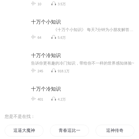
10
3.5万
十万个小知识
《十万个小知识》 每天7分钟为小朋友解答一个脑中的问号。在满足 好 奇心的过程中，带领孩子走进知识宝库，学习科学知识。
64
5.6万
十万个冷知识
告诉你更有趣的冷门知识，带给你不一样的世界感知体验~
245
918.1万
十万个冷知识
401
4.2万
您是不是在找：
逗逼大魔神
青春逗比一家子
逗神传奇