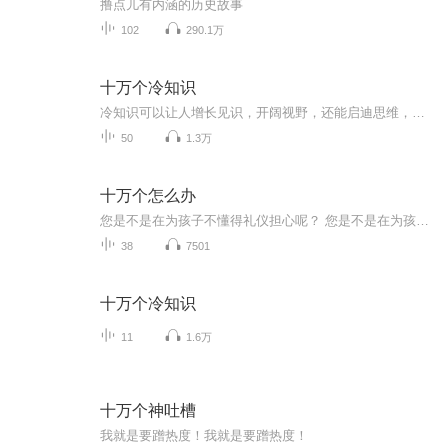
撸点儿有内涵的历史故事
102
290.1万
十万个冷知识
冷知识可以让人增长见识，开阔视野，还能启迪思维，引发强烈求知欲。和"冷笑话"属于另类幽默一样，冷知识虽冷门但有用，且更能吸引人。让我们一起来收听吧。
50
1.3万
十万个怎么办
您是不是在为孩子不懂得礼仪担心呢？ 您是不是在为孩子没有健康的好习惯而焦虑呢？ 您是不是也在为孩子不懂生活常识而烦恼呢？ 您是不是总是再问怎么办？怎么办？怎么办呢？！ 那您想不想轻松解决 呢？那就快来吧！快来听吧！ 通过这些生动有趣的动物小故事，可以让孩子轻松愉快的学会生活、礼仪、健康方面的知识呦！ 为了让孩子在快乐中养成好习惯，快快带孩子一起来听吧
38
7501
十万个冷知识
11
1.6万
十万个神吐槽
我就是要蹭热度！我就是要蹭热度！